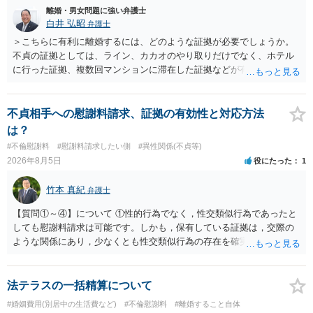
離婚・男女問題に強い弁護士
白井 弘昭
弁護士
＞こちらに有利に離婚するには、どのような証拠が必要でしょうか。
不貞の証拠としては、ライン、カカオのやり取りだけでなく、ホテル
に行った証拠、複数回マンションに滞在した証拠などが有効です。 不
貞の証拠があれば、離婚をさらに有利に進める（離婚したい時期に離
婚する、慰謝料をとるなど）ことができると思われます。 ただし、不
貞発覚後、長期間同居を続けると、不貞を許したとの評価につながる
不貞相手への慰謝料請求、証拠の有効性と対応方法
場合がありますので、ご注意ください。 以上、ご参考まで。
は？
#不倫慰謝料
#慰謝料請求したい側
#異性関係(不貞等)
2026年8月5日
役にたった
1
竹本 真紀
弁護士
【質問①～④】について ①性的行為でなく，性交類似行為であったと
しても慰謝料請求は可能です。しかも，保有している証拠は，交際の
ような関係にあり，少なくとも性交類似行為の存在を確実に証明でき
るものです（裏を返せば，証拠で認められる範囲でしか認めていない
ことを窺わせるものです。）。ですから，慰謝料請求を進めることで
よいと思います。 ただ．慰謝料額については，婚姻破綻に至っていな
法テラスの一括精算について
いとして，この点を考慮されることになるかもしれません。 ②夫との
#婚姻費用(別居中の生活費など)
#不倫慰謝料
#離婚すること自体
今後のことを考えて書いてもらうか否かを検討するのがよいと思いま