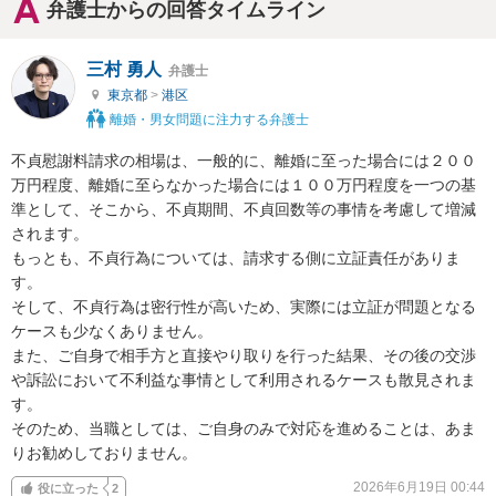
弁護士からの回答タイムライン
三村 勇人
弁護士
東京都
>
港区
離婚・男女問題に注力する弁護士
不貞慰謝料請求の相場は、一般的に、離婚に至った場合には２００
万円程度、離婚に至らなかった場合には１００万円程度を一つの基
準として、そこから、不貞期間、不貞回数等の事情を考慮して増減
されます。

もっとも、不貞行為については、請求する側に立証責任がありま
す。

そして、不貞行為は密行性が高いため、実際には立証が問題となる
ケースも少なくありません。

また、ご自身で相手方と直接やり取りを行った結果、その後の交渉
や訴訟において不利益な事情として利用されるケースも散見されま
す。

そのため、当職としては、ご自身のみで対応を進めることは、あま
りお勧めしておりません。
2026年6月19日 00:44
役に立った
2