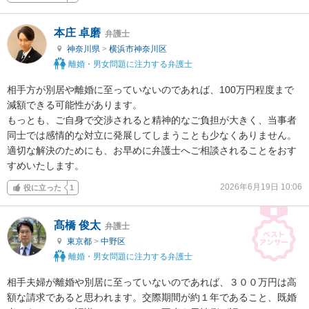
本庄 卓磨
弁護士
神奈川県
>
横浜市神奈川区
離婚・男女問題に注力する弁護士
相手方が別居や離婚に至っていないのであれば、100万円程度まで
減額できる可能性があります。

もっとも、ご自身で交渉されると精神的なご負担が大きく、当事者
同士では感情的な対立に発展してしまうことも少なくありません。

適切な解決のためにも、お早めに弁護士へご相談されることをおす
すめいたします。
2026年6月19日 10:06
役に立った
1
髙橋 俊太
弁護士
東京都
>
中野区
離婚・男女問題に注力する弁護士
相手夫婦が離婚や別居に至っていないのであれば、３００万円は高
額な請求であると思われます。交際期間が約１年であること、既婚