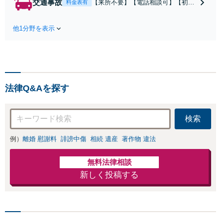
交通事故
【来所不要】【電話相談可】【初回
料金表有
争点を整理し、見
相談無料】治療中から、賠償額・過
通しと方針を提示
失割合・後遺障害の見通しを整理
します。
他1分野を表示
し、納得感ある解決を目指します。
法律Q&Aを探す
検索
例）
離婚 慰謝料
誹謗中傷
相続 遺産
著作物 違法
無料法律相談
新しく投稿する