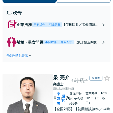
相談2000件以上・解決実績500件以
上
注力分野
企業法務
【債権回収／労働問題／
事例11件
料金表有
契約関係・契約書チェッ
ク／裁判対応】取引先と
のトラブル・会社内のト
離婚・男女問題
【累計相談件数20
事例12件
料金表有
ラブルなど、事後の解決
00件、解決事例50
だけでなく予防法務まで
0件以上】【初回
ワンストップで対応！顧
他3分野を表示
相談（電話・WE
問弁護士をお探しの方も
B）無料】「オー
ご相談ください！【顧問
ダーメイドの解決
経験豊富】【個別案件も
策を提示」依頼者
対応OK】
泉 亮介
様の話を丁寧にう
東京都
インタビュ
ーを見る
かがい、どんな不
弁護士
安があるのか、何
彩結法律事務所
を解決したいのか
赤坂見附
営業時間：10:00~
東
港
を正確に読み取り
20:55（土日祝
京
駅
から徒
|
区
ます。【東京都在
都
日）
歩3分
住以外の方も対
【全国対応】【初回相談無料／24時
応】