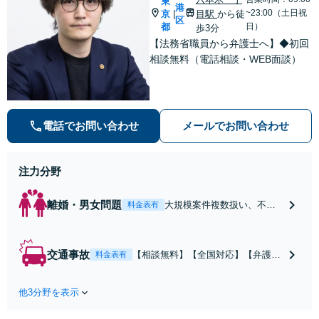
東
交渉も対応可」
港
力」加害者側の対
~23:00（土日祝
京
目駅
から徒
|
【完全個室対応】
区
応可：開示請求の
都
日）
歩3分
意見照会が来たと
【法務省職員から弁護士へ】◆初回
きの対処法、被害
相談無料（電話相談・WEB面談）
者との示談交渉
電話でお問い合わせ
メールでお問い合わせ
注力分野
離婚・男女問題
大規模案件複数扱い、不貞
料金表有
慰謝料/離婚/婚姻費用/財産
分与/監護権/養育費/親権/子
の引き渡し、解決実績が豊
交通事故
【相談無料】【全国対応】【弁護士
料金表有
富
費用特約利用可】交渉から訴訟まで
対応/後遺障害等級・過失割合・主婦
他3分野を表示
休損・評価損等、正当な賠償が得ら
れるようにサポート