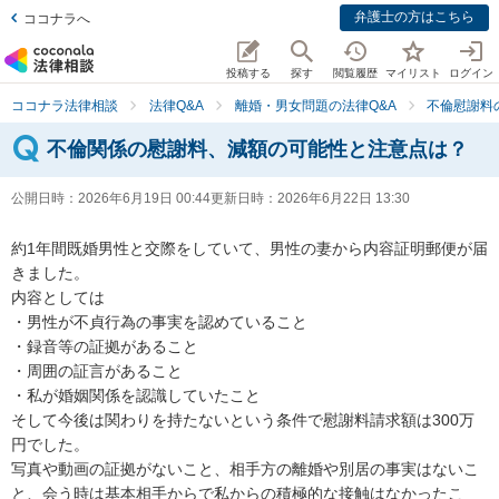
弁護士の方はこちら
ココナラへ
投稿する
探す
閲覧履歴
マイリスト
ログイン
ココナラ法律相談
法律Q&A
離婚・男女問題の法律Q&A
不倫慰謝料
不倫関係の慰謝料、減額の可能性と注意点は？
公開日時：
2026年6月19日 00:44
更新日時：
2026年6月22日 13:30
約1年間既婚男性と交際をしていて、男性の妻から内容証明郵便が届
きました。

内容としては

・男性が不貞行為の事実を認めていること

・録音等の証拠があること

・周囲の証言があること

・私が婚姻関係を認識していたこと

そして今後は関わりを持たないという条件で慰謝料請求額は300万
円でした。

写真や動画の証拠がないこと、相手方の離婚や別居の事実はないこ
と、会う時は基本相手からで私からの積極的な接触はなかったこ