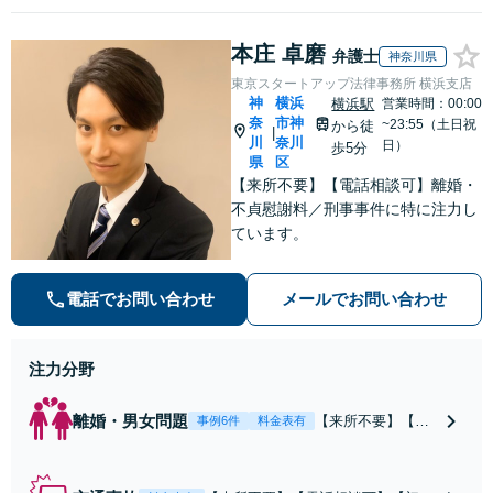
本庄 卓磨
弁護士
神奈川県
東京スタートアップ法律事務所 横浜支店
神
横浜
横浜駅
営業時間：00:00
奈
市神
~23:55（土日祝
から徒
|
川
奈川
日）
歩5分
県
区
【来所不要】【電話相談可】離婚・
不貞慰謝料／刑事事件に特に注力し
ています。
電話でお問い合わせ
メールでお問い合わせ
注力分野
離婚・男女問題
【来所不要】【電
事例6件
料金表有
話相談可】親権／
婚姻費用／不倫慰
謝料／別居などの