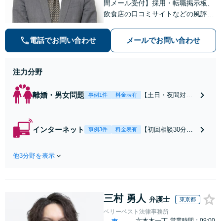
間メール受付】採用・転職掲示板、
飲食店の口コミサイトなどの風評被
害対策など実績あり！【刑事】犯罪
の種類を問わず相談可。可能な限り
電話でお問い合わせ
メールでお問い合わせ
早期対応で駆けつけサポート【労
働】不当解雇・残業代請求はおまか
せください
注力分野
離婚・男女問題
【土日・夜間対応
事例1件
料金表有
可】【初回相談30
分無料】「相手方
から書面を提示さ
インターネット
【初回相談30分無
事例3件
料金表有
れたら、サインす
料】状況に応じて
る前にご相談を」
手段を使い分け、
経験豊富な弁護士
他3分野を表示
適切な方法で投稿
が全力で交渉にあ
の削除・発信者情
たります！相手方
報開示請求をおこ
と直接話す精神的
ないます「企業や
負担を軽減「弁護
三村 勇人
お店の風評被害対
弁護士
東京都
士の交渉で慰謝料
策／売り上げ低下
ベリーベスト法律事務所
金額アップ／減額
防止のために尽
六本木一丁
営業時間：09:00