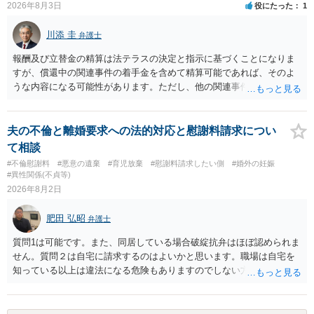
2026年8月3日
役にたった
1
す。今ある証拠以上のことを証明（証明力を強めることも含む）でき
るのであれば，前向きに検討を進めるという考え方でもよいでしょ
川添 圭
弁護士
う。慰謝料請求としては証拠として使えることが前提であり，その価
値と夫との関係との均衡のように思います。 ③行政書士に委任をして
報酬及び立替金の精算は法テラスの決定と指示に基づくことになりま
いるのであれば，どのような内容の委任なのか不明ですが，その行政
すが、償還中の関連事件の着手金を含めて精算可能であれば、そのよ
書士との協議になると思います。請求するか，訴訟にするか，その点
うな内容になる可能性があります。ただし、他の関連事件でも相手方
の見極めや，相手方は性交類似行為は認めているのか，それさえも否
から金銭を取得できる場合には個別に考える場合もあります。個別事
定しているのかによって，考え方・進め方は変わってくると思いま
情によって対応が違いますので、法テラスへお尋ねいただいた方が確
す。 ④性交類似行為を認めているにもかかわらず支払を拒否するので
実です。
夫の不倫と離婚要求への法的対応と慰謝料請求につい
あれば，本人（行政書士でも同じだと思います。）への対応ではあま
て相談
り変わらないように思います。減額で折り合えるなら本人様の交渉で
#不倫慰謝料
#悪意の遺棄
#育児放棄
#慰謝料請求したい側
#婚外の妊娠
もよいように思いますが，ゼロかどうかの観点であれば，訴訟に進む
#異性関係(不貞等)
しかなくなるようにも思います。そうしますと，お近くの弁護士に相
2026年8月2日
談して進めることを検討した方がよいようにも思います。
肥田 弘昭
弁護士
質問1は可能です。また、同居している場合破綻抗弁はほぼ認められま
せん。質問２は自宅に請求するのはよいかと思います。職場は自宅を
知っている以上は違法になる危険もありますのでしない方が良いで
す。質問３は可能かと思います。質問４は悪意の遺棄などに該当する
かと思います。有責配偶者ですので相手方からの離婚は拒否しても仮
に訴訟されても法的に成立しません。質問５は認知すると養育費支払