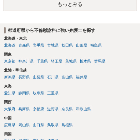
もっとみる
い、相続権が発生します。合意があれば法的に可能ですが法律で強制
することはできません。質問６は可能です。質問７は不貞行為の写真
データ（ハメ撮り）、第三者撮影の腕組み写真、夫の自白録音まであ
るのであれば十分かと思います。ご参考にしてください。
都道府県から不倫慰謝料に強い弁護士を探す
北海道・東北
北海道
青森県
岩手県
宮城県
秋田県
山形県
福島県
関東
東京都
神奈川県
千葉県
埼玉県
茨城県
栃木県
群馬県
北陸・甲信越
新潟県
長野県
山梨県
石川県
富山県
福井県
東海
愛知県
静岡県
岐阜県
三重県
関西
大阪府
兵庫県
京都府
滋賀県
奈良県
和歌山県
中国
広島県
岡山県
山口県
鳥取県
島根県
四国