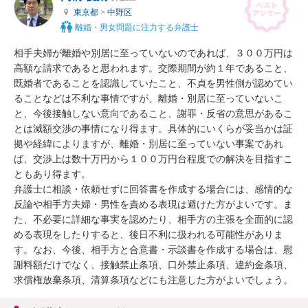
東京都
>
中野区
離婚・男女問題に注力する弁護士
相手夫婦が離婚や別居に至っていないのであれば、３００万円は
高額な請求であると思われます。交際期間が約１年であること、
既婚者であることを認識していたこと、不貞を男性側が認めてい
ることなどは不利な事情ですが、離婚・別居に至っていないこ
と、今後接触しない意向であること、謝罪・反省の意思があるこ
とは減額交渉の事情になり得ます。具体的にいくらが妥当かは証
拠や経緯によりますが、離婚・別居に至っていない事案であれ
ば、交渉上は数十万円から１００万円台程度での解決を目指すこ
ともあり得ます。

弁護士に相談・依頼せずに回答書を作成する場合には、感情的な
反論や相手方夫婦・男性を責める表現は避けた方がよいです。ま
た、不必要に詳細な事実を認めたり、相手方の主張を全面的に認
める表現をしたりすると、後日不利に扱われる可能性がありま
す。なお、今後、相手方と合意書・示談書を作成する場合は、慰
謝料額だけでなく、接触禁止条項、口外禁止条項、違約金条項、
求償権放棄条項、清算条項などにも注意した方がよいでしょう。