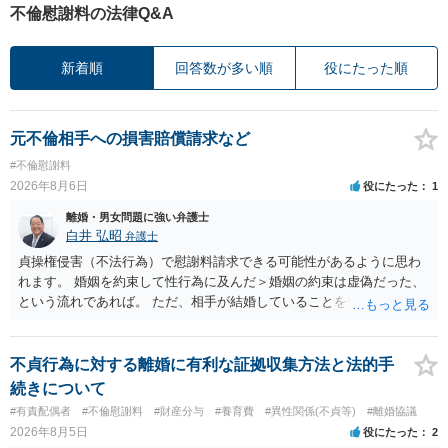
不倫慰謝料の法律Q&A
新着順
回答数が多い順
役にたった順
元不倫相手への損害賠償請求など
#不倫慰謝料
2026年8月6日
役にたった
1
離婚・男女問題に強い弁護士
白井 弘昭
弁護士
貞操権侵害（不法行為）で慰謝料請求できる可能性があるように思わ
れます。 婚姻を約束して性行為に及んだ＞婚姻の約束は虚偽だった、
という流れであれば。 ただ、相手が結婚していることを知って行為に
及んでいるのであれば、婚姻できないことについて相談者さんの帰責
性も認められそうですので、あまり慰謝料は高額にならないように思
われます。 一度、最寄りの弁護士に相談してみてください。
不貞行為に対する離婚に有利な証拠収集方法と法的手
続きについて
#有責配偶者
#不倫慰謝料
#財産分与
#養育費
#異性関係(不貞等)
#離婚協議
2026年8月5日
役にたった
2