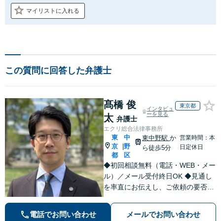
マイリストに入れる
この質問に回答した弁護士
髙橋 俊
東京都
インタビュ
ーを見る
太
弁護士
エクリ総合法律事務所
東
中
東中野駅
か
営業時間：本
京
野
|
日定休日
ら徒歩5分
都
区
◆初回相談無料（電話・WEB・メー
ル）／メール受付終日OK ◆見通し
を率直にお伝えし、ご依頼の要否も
含めてご案内いたします。受任から
解決まで弁護士本人が一貫してスピ
電話でお問い合わせ
メールでお問い合わせ
ーディーに対応いたします。 ◆累計