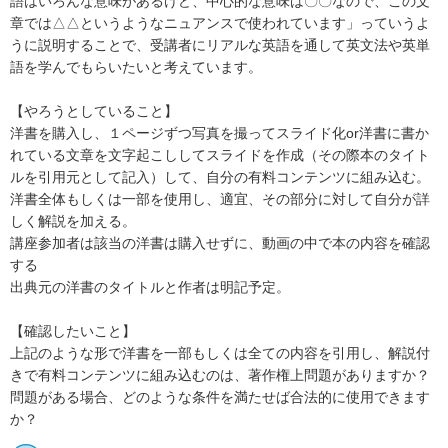
語はいろんな意味があるけど、中心的な意味は〇〇なので、この文
章では△△というようなニュアンスで使われています」っていうよ
うに説明することで、受講者にリアルな英語を通して英文法や英単
語を学んでもらいたいと考えています。

【やろうとしていること】

洋書を購入し、１ページずつ写真を撮ってスライド化or洋書に書か
れている文章を文字起こししてスライドを作成（その際本のタイト
ルを引用元として記入）して、自分の有料コンテンツに組み込む。

洋書全体もしくは一部を使用し、適宜、その部分に対して自分が詳
しく解説を加える。

講座参加者は該当の洋書は購入せずに、動画の中で本の内容を確認
する

出典元の洋書のタイトルと作者は明記予定。

【確認したいこと】

上記のような形で洋書を一部もしくは全ての内容を引用し、解説付
きで有料コンテンツに組み込むのは、著作権上問題がありますか？

問題がある場合、どのような条件を満たせば合法的に使用できます
か？