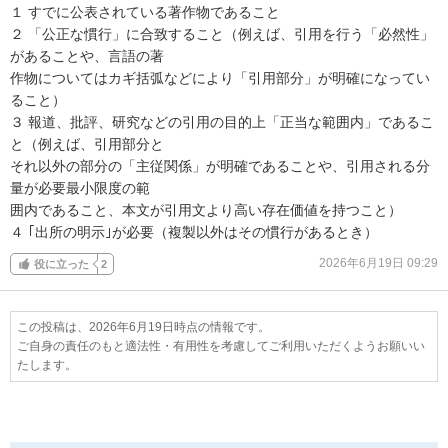
１ すでに公表されている著作物であること

２ 「公正な慣行」に合致すること（例えば、引用を行う「必然性」
があることや、言語の著

作物についてはカギ括弧などにより「引用部分」が明確になってい
ること）

３ 報道、批評、研究などの引用の目的上「正当な範囲内」であるこ
と（例えば、引用部分と

それ以外の部分の「主従関係」が明確であることや、引用される分
量が必要最小限度の範

囲内であること、本文が引用文より高い存在価値を持つこと）

４ ｢出所の明示｣が必要（複製以外はその慣行があるとき）
2026年6月19日 09:29
役に立った
2
この投稿は、2026年6月19日時点の情報です。
ご自身の責任のもと適法性・有用性を考慮してご利用いただくようお願いい
たします。