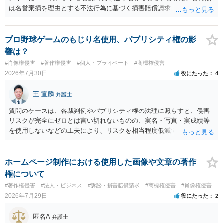
は名誉棄損を理由とする不法行為に基づく損害賠償請求（共同不法行
為）の対象となるかと思います。但し、慰謝料額としては、「その後
その人が会社を経営しているようで仕事が飛んだとのことでその分の
賠償金と8人分の従業員の年間利益を請求すると言われています。」で
プロ野球ゲームのもじり名使用、パブリシティ権の影
の計算がすべて損害とならないかと思いますので、損害額で争っても
響は？
良いかと思います。ご参考にしてください。
#肖像権侵害
#著作権侵害
#個人・プライベート
#商標権侵害
2026年7月30日
役にたった
4
王 宣麟
弁護士
質問のケースは、各裁判例やパブリシティ権の法理に照らすと、侵害
リスクが完全にゼロとは言い切れないものの、実名・写真・実成績等
を使用しないなどの工夫により、リスクを相当程度低減できる設計に
なっているかと思います。 ただし、「野球ファンであれば元の選手を
推測できる」という点は、裁判で争われた場合に「専ら顧客吸引力の
利用を目的とする」と判断される余地を残すため、一定の注意が必要
ホームページ制作における使用した画像や文章の著作
です。 また、広告収益の有無は、侵害判断に一定の影響を与える可能
権について
性がありますが、決定的要因ではありません。 パブリシティ権侵害の
#著作権侵害
#法人・ビジネス
#訴訟・損害賠償請求
#商標権侵害
#肖像権侵害
成否は、主に「専ら顧客吸引力の利用を目的とするか」という点で判
2026年7月29日
役にたった
2
断されます。広告収益があることは「商業的目的」を強く示す要素で
すが、それだけで直ちに侵害となるわけではありません。完全無償・
匿名A
弁護士
非営利であれば「表現の自由」「創作物」としての側面が強く評価さ