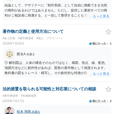
れる可能性があります。一方、広告収益がある場合は「商業利用」と
結論として、デザイナーに「制作実績」として自由に掲載できる当然
しての色彩が強まり、リスクが高まる可能性があります。 公開前に変
の権利があるわけではありません。ただし、提供した素材すべての権
更・確認しておく事項については、公開の場でアドバイスするにも限
利がご相談者に帰属する、と一括して整理することもできません。 ご
界があるかと思うので、資料等を持参の上、弁護士に相談されること
自身が撮影・執筆した写真や文章は、創作性があれば原則としてご自
も一つかと存じます。
身が著作権者です。 他方、ブランド名、文字主体のロゴ、商品情報、
短いキャッチコピー、販売コンセプトなどは、通常、著作物には当た
著作物の定義と使用方法について
りません。ただし、ロゴに独自の図形やイラスト等が含まれる場合に
#炎上対策
#著作権侵害
#個人・プライベート
は、その表現部分が著作物となる可能性があります。 また、人物写真
2026年7月28日
役にたった
1
の著作権は撮影者に、肖像に関する権利は被写体本人に帰属します
（著作権法2条・17条）。 ウェブサイト全体に当然に著作権が生じる
匿名A
弁護士
わけではありません。デザイナーが独自に制作したイラストやバナー
等は別として、一般的なレイアウトや配色、依頼者から提供された素
① 解剖図は、人体の構造そのものではなく、構図、視点、線、配色、
材を希望に沿って配置した部分には、通常、著作物性は認められにく
強調方法などに創作性があれば、図形の著作物として保護されます。
いと考えられます。仮に具体的な画面構成の一部に創作性が認められ
教科書の図をトレース・模写し、その創作的な特徴が残っていれば、
ても、その権利は当該部分に限られ、ご相談者の写真や文章等を制作
完全一致でなくても複製・翻案に当たる可能性があります。非営利で
実績として掲載する権限まで当然に生じるものではありません。 もっ
も、SNSへの公開は私的使用には当たりません。 ② 出典を記載するだ
とも、契約書がなくても、見積書、メール、利用規約等に実績掲載へ
けでは、適法な引用にはなりません。自分の説明や批評が主で、図が
法的措置を取られる可能性と対応策についての相談
の同意があれば別です。また、単に制作を担当した事実を記載した
その説明に必要な従たる資料であること、引用部分が明確に区別さ
#著作権侵害
#肖像権侵害
り、公開中のサイトへリンクしたりする行為まで当然に禁止できると
れ、必要な範囲に限られていることなどが必要です。勉強ノートの教
2026年7月17日
役にたった
2
は限りません。 人物写真については、通常のSNSへの無断掲載と同
材として図そのものを中心的に掲載する場合、引用と認められにくい
様、掲載目的、態様、必要性、本人の特定可能性等から判断されま
でしょう。 文章についても、単に所々表現を変えただけで適法になる
松本 翔馬
す。営業目的であり、本人も掲載を拒否していることは、違法性を認
弁護士
とは限りません。医学上の事実を理解したうえで、ご自身の表現と構