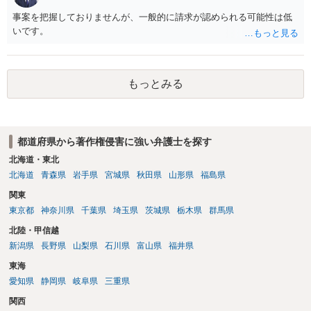
める方向の事情となりますが、自動的に肖像権侵害となるわけではあ
成でまとめる必要があります。 安全にSNSで公開するには、教科書の
事案を把握しておりませんが、一般的に請求が認められる可能性は低
りません。 まず、見積書、メール、チャット、デザイナーの利用規約
図をトレース・模写した部分は掲載せず、人体の構造という事実を基
いです。
を確認したうえで、「提供素材及びこれを含む画面の複製・SNS掲載
に、自分で構図や表現を工夫して作図する方法が考えられます。ま
を許諾しない」と書面で明確に通知することをお勧めします。すでに
た、改変・SNS掲載が認められたオープンライセンス素材を、利用条
掲載された場合は、URL、掲載日時、画面を保存してから削除を求め
件に従って使う方法もあります。トレースした図を残したい場合は、
てください。
自分だけの学習用にとどめるのが安全です。
もっとみる
都道府県から著作権侵害に強い弁護士を探す
北海道・東北
北海道
青森県
岩手県
宮城県
秋田県
山形県
福島県
関東
東京都
神奈川県
千葉県
埼玉県
茨城県
栃木県
群馬県
北陸・甲信越
新潟県
長野県
山梨県
石川県
富山県
福井県
東海
愛知県
静岡県
岐阜県
三重県
関西