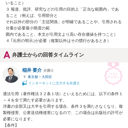
いること）

３ 報道、批評、研究などの引用の目的上「正当な範囲内」であ
ること（例えば、引用部分と

それ以外の部分の「主従関係」が明確であることや、引用される
分量が必要最小限度の範

囲内であること、本文が引用文より高い存在価値を持つこと）

４ ｢出所の明示｣が必要（複製以外はその慣行があるとき）
弁護士からの回答タイムライン
稲井 要介
弁護士
東京都
>
大田区
インターネットに注力する弁護士
適法引用（著作権法３２条１項）といえるためには、以下の条件１
～４を全て満たす必要があります。

洋書の全部又は大半を引用する場合、条件３を満たさなくなり、複
製権侵害、公衆送信権侵害になるので、この場合は出版社の許可が
必要になります。

【条件】
