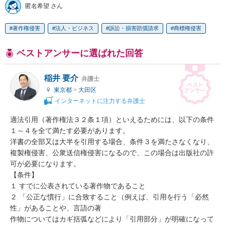
匿名希望 さん
著作権侵害
法人・ビジネス
訴訟・損害賠償請求
商標権侵害
ベストアンサーに選ばれた回答
稲井 要介
弁護士
東京都
>
大田区
インターネットに注力する弁護士
適法引用（著作権法３２条１項）といえるためには、以下の条件
１～４を全て満たす必要があります。

洋書の全部又は大半を引用する場合、条件３を満たさなくなり、
複製権侵害、公衆送信権侵害になるので、この場合は出版社の許
可が必要になります。

【条件】

１ すでに公表されている著作物であること

２ 「公正な慣行」に合致すること（例えば、引用を行う「必然
性」があることや、言語の著

作物についてはカギ括弧などにより「引用部分」が明確になって