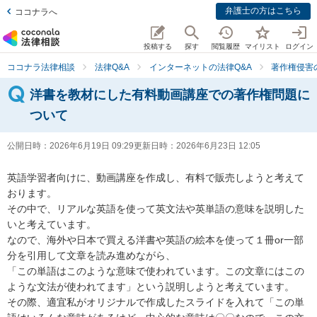
弁護士の方はこちら
ココナラへ
投稿する
探す
閲覧履歴
マイリスト
ログイン
ココナラ法律相談
法律Q&A
インターネットの法律Q&A
著作権侵害
洋書を教材にした有料動画講座での著作権問題に
ついて
公開日時：
2026年6月19日 09:29
更新日時：
2026年6月23日 12:05
英語学習者向けに、動画講座を作成し、有料で販売しようと考えて
おります。

その中で、リアルな英語を使って英文法や英単語の意味を説明した
いと考えています。

なので、海外や日本で買える洋書や英語の絵本を使って１冊or一部
分を引用して文章を読み進めながら、

「この単語はこのような意味で使われています。この文章にはこの
ような文法が使われてます」という説明しようと考えています。

その際、適宜私がオリジナルで作成したスライドを入れて「この単