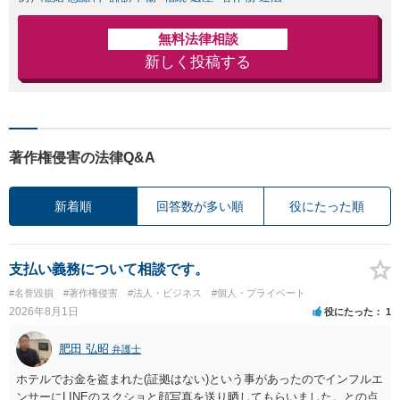
無料法律相談
新しく投稿する
著作権侵害の法律Q&A
新着順
回答数が多い順
役にたった順
支払い義務について相談です。
#名誉毀損
#著作権侵害
#法人・ビジネス
#個人・プライベート
2026年8月1日
役にたった
1
肥田 弘昭
弁護士
ホテルでお金を盗まれた(証拠はない)という事があったのでインフルエ
ンサーにLINEのスクショと顔写真を送り晒してもらいました。との点