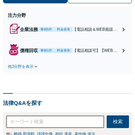
い、取引先への損害賠償請求に対
応」【休日・夜間相談可】
注力分野
企業法務
【電話相談＆WEB面談
事例5件
料金表有
可】【弁理士資格あり】
【蒲田駅5分】【顧問契
約：月3.3万円～】「大手
債権回収
【電話相談可】【WEB面
事例1件
料金表有
素材メーカーで20年勤務、
談対応】【蒲田駅5分】債
知的財産業務10年の経験」
権回収は初動が肝心なの
現場を知る弁護士として、
他3分野を表示
で、スピーディーな対応を
貴社のビジネスを法的側面
心がけています。売掛金や
から力強く支えます。トラ
請負代金の未払い、取引先
ブルを防ぐ予防法務を重視
への損害賠償請求など、企
業間の債権回収に幅広く対
応「フリーランスの報酬未
法律Q&Aを探す
払いもご相談ください」
検索
例）
離婚 慰謝料
誹謗中傷
相続 遺産
著作物 違法