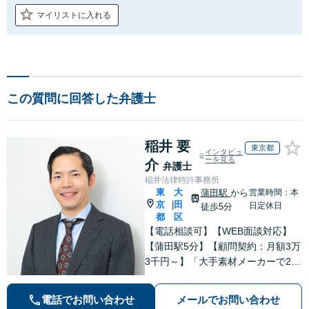
マイリストに入れる
この質問に回答した弁護士
稲井 要
東京都
インタビュ
ーを見る
介
弁護士
稲井法律特許事務所
東
大
蒲田駅
から
営業時間：本
京
田
|
日定休日
徒歩5分
都
区
【電話相談可】【WEB面談対応】
【蒲田駅5分】【顧問契約：月額3万
3千円～】「大手素材メーカーで20
年勤務、知的財産業務10年の経験」
「契約書のリーガルチェック」「債
電話でお問い合わせ
メールでお問い合わせ
権回収：売掛金や請負代金の未払