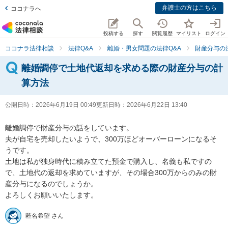
弁護士の方はこちら
ココナラへ
投稿する
探す
閲覧履歴
マイリスト
ログイン
ココナラ法律相談
法律Q&A
離婚・男女問題の法律Q&A
財産分与の
離婚調停で土地代返却を求める際の財産分与の計
算方法
公開日時：
2026年6月19日 00:49
更新日時：
2026年6月22日 13:40
離婚調停で財産分与の話をしています。

夫が自宅を売却したいようで、300万ほどオーバーローンになるそ
うです。

土地は私が独身時代に積み立てた預金で購入し、名義も私ですの
で、土地代の返却を求めていますが、その場合300万からのみの財
産分与になるのでしょうか。

よろしくお願いいたします。
匿名希望 さん