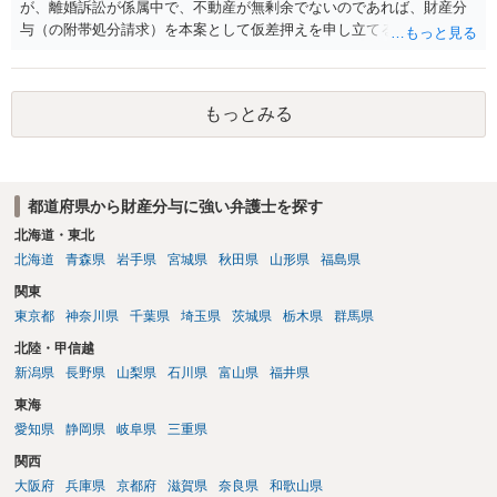
が、離婚訴訟が係属中で、不動産が無剰余でないのであれば、財産分
与（の附帯処分請求）を本案として仮差押えを申し立てる（法的には
審判前保全処分の扱いになるので管轄は家庭裁判所）という方法も考
えられます。弁護士へ依頼しているのであれば、担当弁護士とよく相
談してください。
もっとみる
都道府県から財産分与に強い弁護士を探す
北海道・東北
北海道
青森県
岩手県
宮城県
秋田県
山形県
福島県
関東
東京都
神奈川県
千葉県
埼玉県
茨城県
栃木県
群馬県
北陸・甲信越
新潟県
長野県
山梨県
石川県
富山県
福井県
東海
愛知県
静岡県
岐阜県
三重県
関西
大阪府
兵庫県
京都府
滋賀県
奈良県
和歌山県