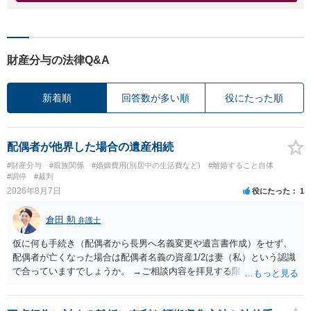
財産分与の法律Q&A
新着順
回答数が多い順
役にたった順
配偶者が他界した場合の遺産相続
#財産分与
#親族関係
#婚姻費用(別居中の生活費など)
#離婚すること自体
#調停
#裁判
2026年8月7日
役にたった
1
倉田 勲
弁護士
仮に何も手続き（配偶者から長男へ名義変更や遺言書作成）をせず、
配偶者が亡くなった場合は配偶者名義の資産1/2は妻（私）という認識
で合っていますでしょうか。 →ご相談内容を拝見する限りでは、その
認識で合ってはいます。 なお、逆に１/２しか権利がないため、自宅を
完全に所有する場合は、他の相続人に対して自宅の評価額の１/２の代