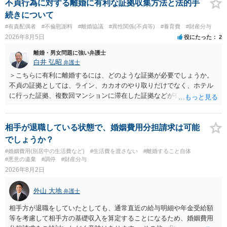
償金の支払いが必要になります。
不貞行為に対する離婚に有利な証拠収集方法と法的手
続きについて
#有責配偶者
#不倫慰謝料
#離婚協議
#異性関係(不貞等)
#養育費
#財産分与
2026年8月5日
役にたった
2
離婚・男女問題に強い弁護士
白井 弘昭
弁護士
＞こちらに有利に離婚するには、どのような証拠が必要でしょうか。
不貞の証拠としては、ライン、カカオのやり取りだけでなく、ホテル
に行った証拠、複数回マンションに滞在した証拠などが有効です。 不
貞の証拠があれば、離婚をさらに有利に進める（離婚したい時期に離
婚する、慰謝料をとるなど）ことができると思われます。 ただし、不
貞発覚後、長期間同居を続けると、不貞を許したとの評価につながる
相手が退職している状態で、婚姻費用分担請求は可能
場合がありますので、ご注意ください。 以上、ご参考まで。
でしょうか？
#婚姻費用(別居中の生活費など)
#生活費を渡さない
#離婚すること自体
#悪意の遺棄
#調停
#財産分与
2026年8月2日
外山 大地
弁護士
相手方が退職をしていたとしても、通常直近の給与明細や年金受給額
等を考慮して相手方の基礎収入を算定することになるため、婚姻費用