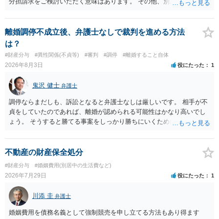
分担請求をご検討いただく意味はあります。 その他、別居の経緯、質
問者様の年収、監護されているお子様がいるかといった事情をふまえ
て、ご検討いただくのが良いかと思います。
離婚調停不成立後、弁護士なしで裁判を進める方法
は？
#財産分与
#異性関係(不貞等)
#審判
#調停
#離婚すること自体
2026年8月3日
役にたった
1
鬼沢 健士
弁護士
調停ならまだしも、訴訟となると弁護士なしは厳しいです。 相手が不
貞をしていたのであれば、離婚が認められる可能性はかなり高いでし
ょう。 そうすると勝てる事案をしっかり勝ちにいくためにも弁護士委
任を強くおすすめします。
不動産の財産保全処分
#財産分与
#婚姻費用(別居中の生活費など)
2026年7月29日
役にたった
1
川添 圭
弁護士
婚姻費用を債務名義として強制競売を申し立てる方法もあり得ます