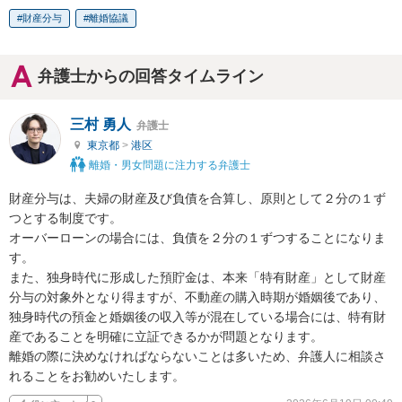
財産分与
離婚協議
弁護士からの回答タイムライン
三村 勇人
弁護士
東京都
>
港区
離婚・男女問題に注力する弁護士
財産分与は、夫婦の財産及び負債を合算し、原則として２分の１ず
つとする制度です。

オーバーローンの場合には、負債を２分の１ずつすることになりま
す。

また、独身時代に形成した預貯金は、本来「特有財産」として財産
分与の対象外となり得ますが、不動産の購入時期が婚姻後であり、
独身時代の預金と婚姻後の収入等が混在している場合には、特有財
産であることを明確に立証できるかが問題となります。

離婚の際に決めなければならないことは多いため、弁護人に相談さ
れることをお勧めいたします。