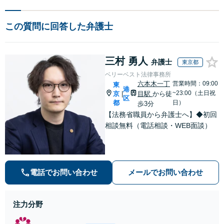
この質問に回答した弁護士
三村 勇人
弁護士
東京都
ベリーベスト法律事務所
六本木一丁
営業時間：09:00
東
港
~23:00（土日祝
京
目駅
から徒
|
区
都
日）
歩3分
【法務省職員から弁護士へ】◆初回
相談無料（電話相談・WEB面談）
電話でお問い合わせ
メールでお問い合わせ
注力分野