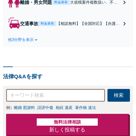
離婚・男女問題
大規模案件複数扱い、不貞
料金表有
慰謝料/離婚/婚姻費用/財産
分与/監護権/養育費/親権/子
の引き渡し、解決実績が豊
交通事故
【相談無料】【全国対応】【弁護士
料金表有
富
費用特約利用可】交渉から訴訟まで
対応/後遺障害等級・過失割合・主婦
他3分野を表示
休損・評価損等、正当な賠償が得ら
れるようにサポート
法律Q&Aを探す
検索
例）
離婚 慰謝料
誹謗中傷
相続 遺産
著作物 違法
無料法律相談
新しく投稿する