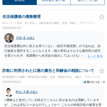
生活保護後の債務整理
#クレジット会社
#リボ払い
#借金返済の相談・交渉
#個人・プライベート
2026年8月7日
川添 圭
弁護士
生活保護費以外に収入を得ていない（就労不能状態）のであれば、自
己破産を選択することになります（個人再生はそもそも裁判所の認可
を受けられず、保護費から弁済金を捻出してはいけないため任意整理
という選択肢もありません）。法テラスの法律扶助を利用すれば弁護
士費用は法テラスが負担し、裁判所の予納金等も法テラスが援助して
くれるため、弁護士へ自己破産を任せれば解決します。
詐欺に利用された口座の責任と和解金の相談について
#詐欺被害での債務
#借金返済の相談・交渉
#督促の停止
#個人・プライベート
2026年8月6日
役にたった
2
村山 大基
弁護士
>通帳など送付している時点でこちらに非があるのは理解しています
が、これは支払うべきなのでしょうか？ こちらの特殊詐欺の被害を受