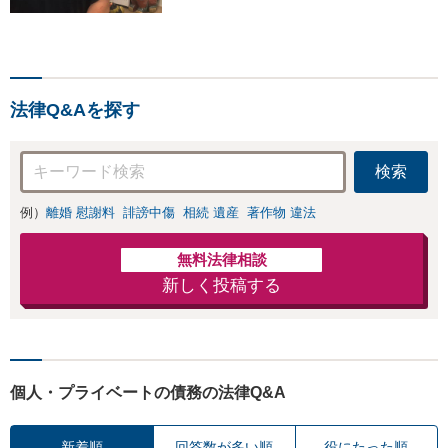
ます！！！
法律Q&Aを探す
検索
例）
離婚 慰謝料
誹謗中傷
相続 遺産
著作物 違法
無料法律相談
新しく投稿する
個人・プライベートの債務の法律Q&A
新着順
回答数が多い順
役にたった順