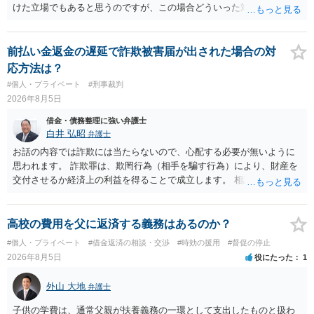
けた立場でもあると思うのですが、この場合どういった対処が必要で
しょうか？ →依頼するかどうかは別にして、弁護士に相談に行った方
がいいとは思います。 そもそも、特殊詐欺関係なく旦那さんの行為
は法に触れる可能性もあります。 ＞100万を支払わず穏便に和解する
前払い金返金の遅延で詐欺被害届が出された場合の対
ことは可能でしょうか？ →一般的には難しいです。相談者さんも１０
応方法は？
０万円の被害を受けたとして、１円も払わないで和解したいと言われ
#個人・プライベート
#刑事裁判
たら、 できるだけ重い刑罰を与えて欲しい、と思われるのではない
2026年8月5日
でしょうか。 ＞弁護士さんに入ってもらうことで支払額が下がること
はありますか？ そこはあり得ます、ただ、弁護士費用かけるならその
借金・債務整理に強い弁護士
分賠償に回すことも考えられるので、 兼ね合いは考えてみましょう。
白井 弘昭
弁護士
お話の内容では詐欺には当たらないので、心配する必要が無いように
思われます。 詐欺罪は、欺罔行為（相手を騙す行為）により、財産を
交付させるか経済上の利益を得ることで成立します。 相談者さんは、
お金が返金できないというだけで、何ら相手を騙していません。 です
ので、詐欺罪の実行行為性が無く罪に問うことはできません。 おそら
く、相手が真実を話せば警察も取り合わないと思いますが、虚偽の内
高校の費用を父に返済する義務はあるのか？
容を述べた場合は、捜査はあるかもしれません。 ただし、捜査におい
#個人・プライベート
#借金返済の相談・交渉
#時効の援用
#督促の停止
て、真実を説明すれば、「ちゃんと返しなさいよ」程度の注意で済む
2026年8月5日
役にたった
1
ことだと思われます。 また、返せるお金が無いのであれば、返せない
のは致し方ありません。真摯に分割して支払うことを相手に告げてい
外山 大地
弁護士
くのみでしょう。 以上、ご参考まで。
子供の学費は、通常父親が扶養義務の一環として支出したものと扱わ