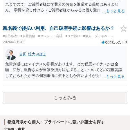
れますので、ご質問者様に学費分のお金を返還する義務はありませ
ん。 学費を貸し付ける（ご質問者様からみると借り受ける）といった
合意がない限りは、法的に返す義務があると主張するのは難しいでし
ょう。
親名義で後払い利用、自己破産手続に影響はあるか？
#自己破産
#多重債務
#クレジット会社
#リボ払い
#個人・プライベート
2026年8月3日
役にたった
1
吉田 雄大
弁護士
免責判断にはマイナスの影響があります。どの程度マイナスかは金
額、回数、親御さんが当該決済方法を採ることについてどの程度認識
しておられたか等の個別事情に依るとしか言いようがありません。 と
もあれ、依頼しておられる弁護士さんに直ちに具体的状況をお伝えに
なって相談し、善後策を考えることをお勧めします。
もっとみる
都道府県から個人・プライベートに強い弁護士を探す
北海道・東北