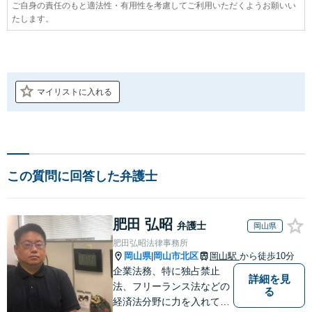
ご自身の責任のもと適法性・有用性を考慮してご利用いただくようお願いい
たします。
マイリストに入れる
この質問に回答した弁護士
肥田 弘昭
弁護士
岡山県
肥田弘昭法律事務所
岡山県
岡山市北区
岡山駅
から徒歩10分
|
企業法務、特に独占禁止
詳細を見
法、フリーランス法などの
る
経済法分野に力を入れてい