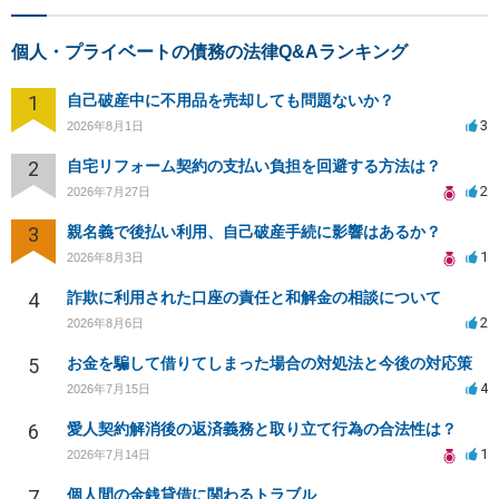
個人・プライベートの債務の法律Q&Aランキング
1
自己破産中に不用品を売却しても問題ないか？
3
2026年8月1日
2
自宅リフォーム契約の支払い負担を回避する方法は？
2
2026年7月27日
3
親名義で後払い利用、自己破産手続に影響はあるか？
1
2026年8月3日
4
詐欺に利用された口座の責任と和解金の相談について
2
2026年8月6日
5
お金を騙して借りてしまった場合の対処法と今後の対応策
4
2026年7月15日
6
愛人契約解消後の返済義務と取り立て行為の合法性は？
1
2026年7月14日
7
個人間の金銭貸借に関わるトラブル