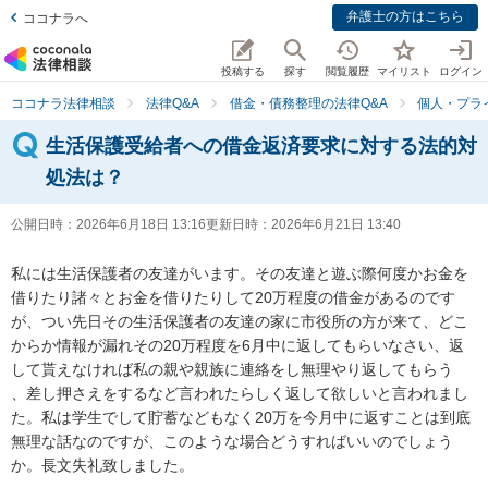
弁護士の方はこちら
ココナラへ
投稿する
探す
閲覧履歴
マイリスト
ログイン
ココナラ法律相談
法律Q&A
借金・債務整理の法律Q&A
個人・プラ
生活保護受給者への借金返済要求に対する法的対
処法は？
公開日時：
2026年6月18日 13:16
更新日時：
2026年6月21日 13:40
私には生活保護者の友達がいます。その友達と遊ぶ際何度かお金を
借りたり諸々とお金を借りたりして20万程度の借金があるのです
が、つい先日その生活保護者の友達の家に市役所の方が来て、どこ
からか情報が漏れその20万程度を6月中に返してもらいなさい、返
して貰えなければ私の親や親族に連絡をし無理やり返してもらう

、差し押さえをするなど言われたらしく返して欲しいと言われまし
た。私は学生でして貯蓄などもなく20万を今月中に返すことは到底
無理な話なのですが、このような場合どうすればいいのでしょう
か。長文失礼致しました。