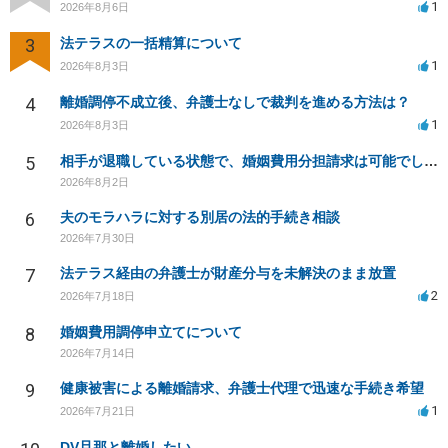
1
2026年8月6日
3
法テラスの一括精算について
1
2026年8月3日
4
離婚調停不成立後、弁護士なしで裁判を進める方法は？
1
2026年8月3日
5
相手が退職している状態で、婚姻費用分担請求は可能でしょうか？
2026年8月2日
6
夫のモラハラに対する別居の法的手続き相談
2026年7月30日
7
法テラス経由の弁護士が財産分与を未解決のまま放置
2
2026年7月18日
8
婚姻費用調停申立てについて
2026年7月14日
9
健康被害による離婚請求、弁護士代理で迅速な手続き希望
1
2026年7月21日
DV旦那と離婚したい