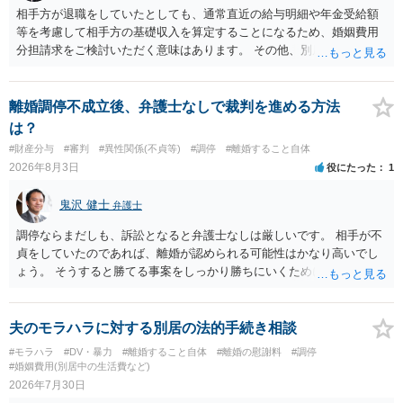
相手方が退職をしていたとしても、通常直近の給与明細や年金受給額
等を考慮して相手方の基礎収入を算定することになるため、婚姻費用
分担請求をご検討いただく意味はあります。 その他、別居の経緯、質
問者様の年収、監護されているお子様がいるかといった事情をふまえ
て、ご検討いただくのが良いかと思います。
離婚調停不成立後、弁護士なしで裁判を進める方法
は？
#財産分与
#審判
#異性関係(不貞等)
#調停
#離婚すること自体
2026年8月3日
役にたった
1
鬼沢 健士
弁護士
調停ならまだしも、訴訟となると弁護士なしは厳しいです。 相手が不
貞をしていたのであれば、離婚が認められる可能性はかなり高いでし
ょう。 そうすると勝てる事案をしっかり勝ちにいくためにも弁護士委
任を強くおすすめします。
夫のモラハラに対する別居の法的手続き相談
#モラハラ
#DV・暴力
#離婚すること自体
#離婚の慰謝料
#調停
#婚姻費用(別居中の生活費など)
2026年7月30日