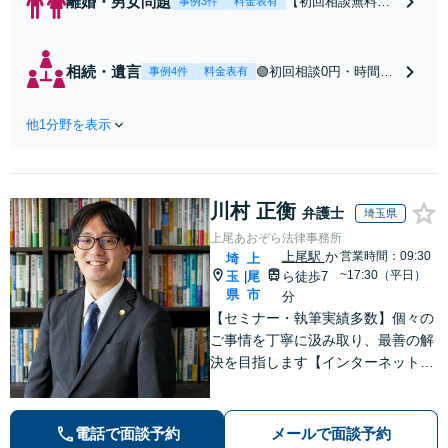
離婚・男女問題
【初回相談無料】
事例3件
料金表有
【東所沢駅徒歩30
秒】【深夜早朝対
応】【土日祝対
相続・遺言
🟢初回相談0円・時間無
事例4件
料金表有
応】中高年離婚／
制限🟢相続の相談はな
財産分与／不貞慰
んでもお問合せくださ
謝料請求／養育費
他1分野を表示
い！遺産分割／遺言書
増額・減額請求な
作成／遺留分侵害額請
どはお任せくださ
求／相続人調査など。
い。双方納得した
相続手続きから親や兄
後腐れがない解決
川村 正衡
弟、親戚とのトラブル
弁護士
埼玉県
に向けて、全力を
など幅広く対応。他士
上尾あおぞら法律事務所
尽くします。
業とも連携可能です
上尾駅
か
営業時間：09:30
埼
上
【出張相談可】【東所
~17:30（平日）
玉
尾
ら徒歩7
|
沢駅30秒】
県
市
分
【セミナー・執筆実績多数】個々の
ご事情を丁寧に汲み取り、最善の解
決を目指します【インターネット】
トレント問題・悪質な書き込み・風
評被害など、迅速な対応を心掛けま
す【離婚問題】検討段階、協議から
電話で面談予約
メールで面談予約