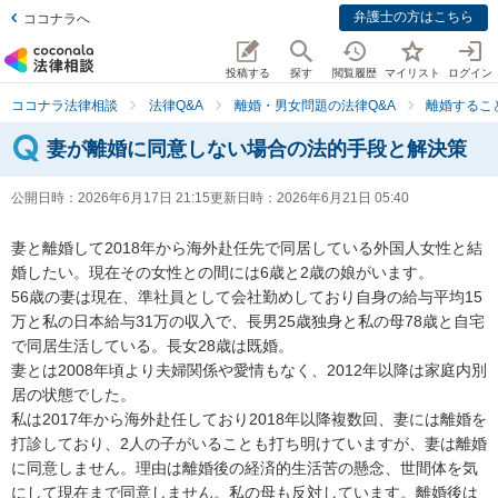
弁護士の方はこちら
ココナラへ
投稿する
探す
閲覧履歴
マイリスト
ログイン
ココナラ法律相談
法律Q&A
離婚・男女問題の法律Q&A
離婚するこ
妻が離婚に同意しない場合の法的手段と解決策
公開日時：
2026年6月17日 21:15
更新日時：
2026年6月21日 05:40
妻と離婚して2018年から海外赴任先で同居している外国人女性と結
婚したい。現在その女性との間には6歳と2歳の娘がいます。

56歳の妻は現在、準社員として会社勤めしており自身の給与平均15
万と私の日本給与31万の収入で、長男25歳独身と私の母78歳と自宅
で同居生活している。長女28歳は既婚。

妻とは2008年頃より夫婦関係や愛情もなく、2012年以降は家庭内別
居の状態でした。

私は2017年から海外赴任しており2018年以降複数回、妻には離婚を
打診しており、2人の子がいることも打ち明けていますが、妻は離婚
に同意しません。理由は離婚後の経済的生活苦の懸念、世間体を気
にして現在まで同意しません。私の母も反対しています。離婚後は