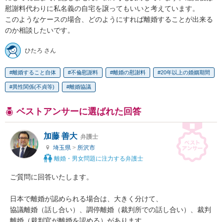
慰謝料代わりに私名義の自宅を譲ってもいいと考えています。

このようなケースの場合、どのようにすれば離婚することが出来る
のか相談したいです。
ひたろ さん
離婚すること自体
不倫慰謝料
離婚の慰謝料
20年以上の婚姻期間
異性関係(不貞等)
離婚協議
ベストアンサーに選ばれた回答
加藤 善大
弁護士
埼玉県
>
所沢市
離婚・男女問題に注力する弁護士
ご質問に回答いたします。

日本で離婚が認められる場合は、大きく分けて、

協議離婚（話し合い）、調停離婚（裁判所での話し合い）、裁判
離婚（裁判官が離婚を認める）があります。
