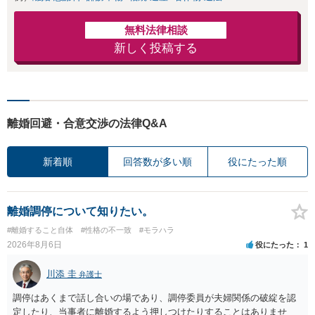
無料法律相談
新しく投稿する
離婚回避・合意交渉の法律Q&A
新着順
回答数が多い順
役にたった順
離婚調停について知りたい。
#離婚すること自体
#性格の不一致
#モラハラ
2026年8月6日
役にたった
1
川添 圭
弁護士
調停はあくまで話し合いの場であり、調停委員が夫婦関係の破綻を認
定したり、当事者に離婚するよう押しつけたりすることはありませ