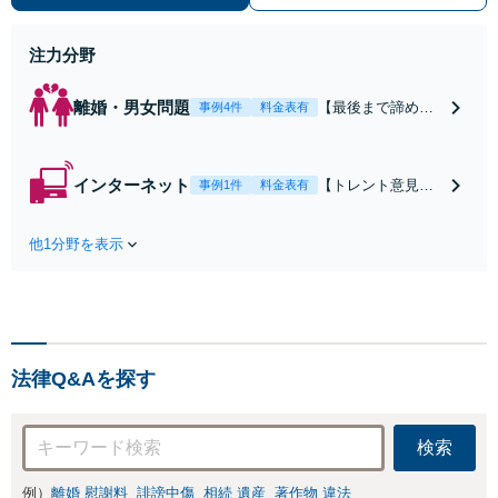
訴訟まで。あらゆるフェーズに対応
【上尾駅7分】
注力分野
離婚・男女問題
【最後まで諦めま
事例4件
料金表有
せん】【対応実績
多数】相談者さま
の「叶えたいこ
インターネット
【トレント意見照
事例1件
料金表有
と」を尊重し、明
会書が届いた方
確なゴール設定の
へ】開示請求への
上で、解決まで丁
他1分野を表示
回答から示談交渉
寧に進めます。協
まで、ネットトラ
議から訴訟まであ
ブルの実績豊富な
らゆるフェーズに
弁護士が、あなた
対応可能です。
のプライバシーと
【上尾駅7分】【お
生活を守るために
子さま連れの相談
法律Q&Aを探す
迅速に対応します
可】
【セミナー実績多
数】【休日・夜間
検索
相談OK】【上尾駅
7分】
例）
離婚 慰謝料
誹謗中傷
相続 遺産
著作物 違法