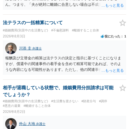
ん。つまり、「夫が絶対に離婚に合意しない場合は不成立になり」、
離婚訴訟を提起して離婚を命じる判決を得て確定しなければ離婚はで
きません。 調停段階での離婚成立を希望するなら、夫が離婚に前向き
になるような条件提示をする等、模索するほかありません（極端な話
法テラスの一括精算について
をいえば、夫から「この条件なら離婚してもよい」として提示された
#婚姻費用(別居中の生活費など)
#不倫慰謝料
#離婚すること自体
条件を全部丸呑みする、という方法しかないかもしれません）。た
2026年8月3日
役にたった
1
だ、離婚訴訟をしたくないという考えを見透かされてしまうと、逆に
足下を見られてしまいますので、注意する必要があります。 夫が離婚
川添 圭
弁護士
に抵抗する可能性が高いのであれば、むしろ淡々と調停不成立にして
離婚訴訟で離婚原因を主張し、判決へ持っていく方が近道であること
報酬及び立替金の精算は法テラスの決定と指示に基づくことになりま
も少なくありません。見通し等を含め、弁護士へ相談・依頼した方が
すが、償還中の関連事件の着手金を含めて精算可能であれば、そのよ
よいと思います。
うな内容になる可能性があります。ただし、他の関連事件でも相手方
から金銭を取得できる場合には個別に考える場合もあります。個別事
情によって対応が違いますので、法テラスへお尋ねいただいた方が確
実です。
相手が退職している状態で、婚姻費用分担請求は可能
でしょうか？
#婚姻費用(別居中の生活費など)
#生活費を渡さない
#財産分与
#調停
#悪意の遺棄
#離婚すること自体
2026年8月2日
外山 大地
弁護士