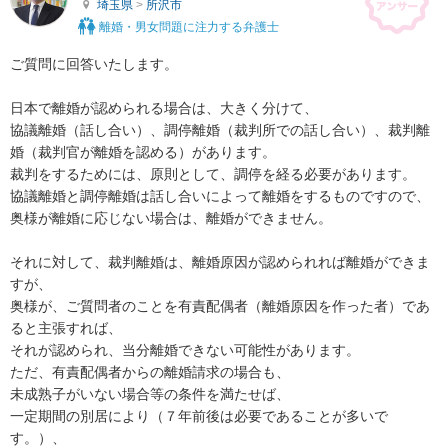
埼玉県
>
所沢市
離婚・男女問題に注力する弁護士
ご質問に回答いたします。

日本で離婚が認められる場合は、大きく分けて、

協議離婚（話し合い）、調停離婚（裁判所での話し合い）、裁判離
婚（裁判官が離婚を認める）があります。

裁判をするためには、原則として、調停を経る必要があります。

協議離婚と調停離婚は話し合いによって離婚をするものですので、

奥様が離婚に応じない場合は、離婚ができません。

それに対して、裁判離婚は、離婚原因が認められれば離婚ができま
すが、

奥様が、ご質問者のことを有責配偶者（離婚原因を作った者）であ
ると主張すれば、

それが認められ、当分離婚できない可能性があります。

ただ、有責配偶者からの離婚請求の場合も、

未成熟子がいない場合等の条件を満たせば、

一定期間の別居により（７年前後は必要であることが多いで
す。）、
