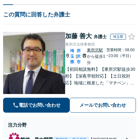
この質問に回答した弁護士
加藤 善大
弁護士
埼玉県
東所沢法律事務所
東所沢駅
営業時間：08:00
埼
所
~23:00（平日）
玉
沢
から徒歩1
|
県
市
分
【初回相談無料】【東所沢駅徒歩30
秒】【深夜早朝対応】【土日祝対
応】地域に根差した「マチベン」と
して、みなさまの法律トラブルに真
剣に向き合います。ご都合に合わせ
て出張相談も承ります。リーズナブ
電話でお問い合わせ
メールでお問い合わせ
ルな料金体系をご提供しています。
注力分野