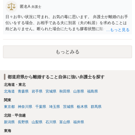
匿名A
弁護士
日々お辛い状況に苛まれ、お気の毒に思います。 弁護士が離婚のお手
伝いをする場合、お相手である夫に別居（夫の転居）を求めることは
殆どありません。断られた場合にたちまち膠着状態に陥ってしまうの
と、同居中の依頼者ご本人をますます窮地に陥らせてしまう可能性が
高いためです。 実務的には、ご相談者さまが転居する形で離婚協議等
を進める選択を採らざるを得ないことが圧倒的多数です。
もっとみる
都道府県から離婚すること自体に強い弁護士を探す
北海道・東北
北海道
青森県
岩手県
宮城県
秋田県
山形県
福島県
関東
東京都
神奈川県
千葉県
埼玉県
茨城県
栃木県
群馬県
北陸・甲信越
新潟県
長野県
山梨県
石川県
富山県
福井県
東海