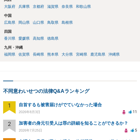
大阪府
兵庫県
京都府
滋賀県
奈良県
和歌山県
中国
広島県
岡山県
山口県
鳥取県
島根県
四国
香川県
愛媛県
高知県
徳島県
九州・沖縄
福岡県
佐賀県
長崎県
熊本県
大分県
宮崎県
鹿児島県
沖縄県
不同意わいせつの法律Q&Aランキング
1
自首するも被害届けがでていなかった場合
11
2026年8月3日
2
加害者の身元引受人は罪の詳細を知ることができるか？
5
2026年7月25日