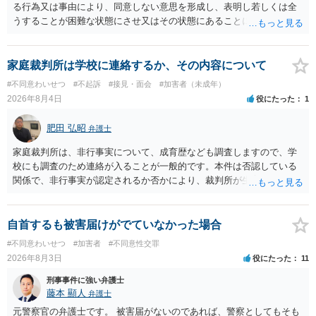
る行為又は事由により、同意しない意思を形成し、表明し若しくは全
うすることが困難な状態にさせ又はその状態にあることに乗じて、性
交、肛門性交、口腔性交又は膣若しくは肛門に身体の一部（陰茎を除
く。）若しくは物を挿入する行為であってわいせつなもの（以下この
条及び第179条第2項において「性交等」という。）をした者は、婚姻
家庭裁判所は学校に連絡するか、その内容について
関係の有無にかかわらず、5年以上の有期拘禁刑に処する。 第176条 1
#不同意わいせつ
#不起訴
#接見・面会
#加害者（未成年）
次に掲げる行為又は事由その他これらに類する行為又は事由により、
2026年8月4日
役にたった
1
同意しない意思を形成し、表明し若しくは全うすることが困難な状態
にさせ又はその状態にあることに乗じて、わいせつな行為をした者
肥田 弘昭
弁護士
は、婚姻関係の有無にかかわらず、6月以上10年以下の拘禁刑に処す
る。 ③アルコール若しくは薬物を摂取させること又はそれらの影響が
家庭裁判所は、非行事実について、成育歴なども調査しますので、学
あること。 以上の通りですから、アルコール摂取だけでなく、「同意
校にも調査のため連絡が入ることが一般的です。本件は否認している
しない意思を形成し、表明し若しくは全うすることが困難な状態」で
関係で、非行事実が認定されるか否かにより、裁判所が生育歴なども
あることが必要です。
調査する可能性があります。非行事実が認められないのであればいわ
ば無罪であり、非行がないのですから、その先の調査はないかと思い
ます。ご参考にしてください。
自首するも被害届けがでていなかった場合
#不同意わいせつ
#加害者
#不同意性交罪
2026年8月3日
役にたった
11
刑事事件に強い弁護士
藤本 顯人
弁護士
元警察官の弁護士です。 被害届がないのであれば、警察としてもそも