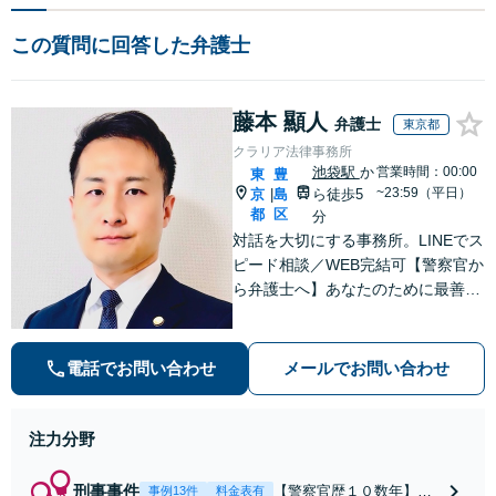
この質問に回答した弁護士
藤本 顯人
弁護士
東京都
クラリア法律事務所
池袋駅
か
営業時間：00:00
東
豊
~23:59（平日）
京
島
ら徒歩5
|
都
区
分
対話を大切にする事務所。LINEでス
ピード相談／WEB完結可【警察官か
ら弁護士へ】あなたのために最善の
解決を目指します。洞察力と交渉力
を強みに、相続問題、交通事故や離
婚などの民事から刑事事件まで幅広
電話でお問い合わせ
メールでお問い合わせ
く支援【完全個室】
注力分野
刑事事件
【警察官歴１０数年】
事例13件
料金表有