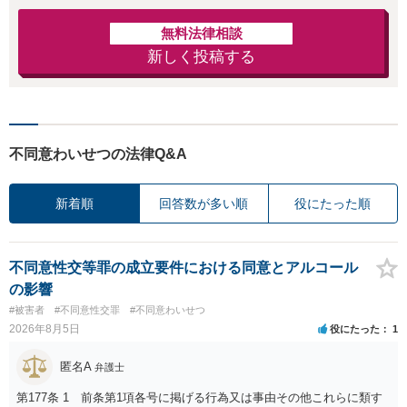
無料法律相談
新しく投稿する
不同意わいせつの法律Q&A
新着順
回答数が多い順
役にたった順
不同意性交等罪の成立要件における同意とアルコール
の影響
#被害者
#不同意性交罪
#不同意わいせつ
2026年8月5日
役にたった
1
匿名A
弁護士
第177条 1 前条第1項各号に掲げる行為又は事由その他これらに類す