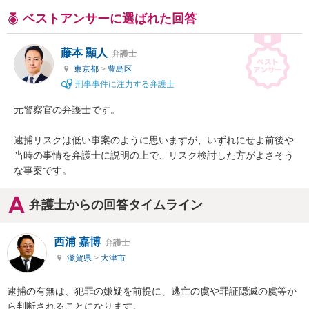
ベストアンサーに選ばれた回答
藤本 顯人
弁護士
東京都
>
豊島区
刑事事件に注力する弁護士
元警察官の弁護士です。

逮捕リスクは低い事案のように思いますが、いずれにせよ前後や
当時の事情を弁護士に説明の上で、リスク検討した方がよさそう
な事案です。
弁護士からの回答タイムライン
西浦 嘉博
弁護士
滋賀県
>
大津市
逮捕の有無は、犯罪の嫌疑を前提に、逃亡の虞や罪証隠滅の虞等か
ら判断されることになります。
