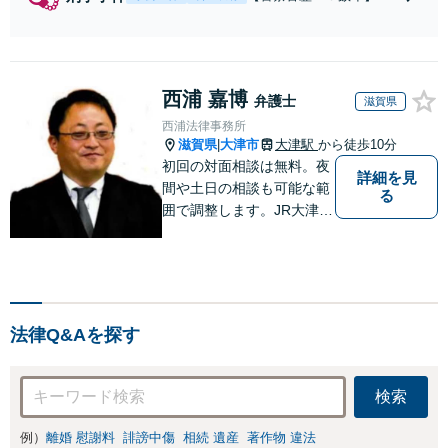
【元警部補】夜間・休日
でも即対応！【即日接
見】呼び出し直後や逮捕
直後の対応により不起
西浦 嘉博
訴・身柄釈放実績多数！
弁護士
滋賀県
捜査経験を活かした先回
西浦法律事務所
りのサポートが強み。高
滋賀県
大津市
大津駅
から徒歩10分
|
い交渉力で示談成立へ尽
初回の対面相談は無料。夜
力。少年事件／告訴・告
詳細を見
間や土日の相談も可能な範
る
発の経験多数有り
囲で調整します。JR大津駅
から徒歩10分、京阪大津線
上栄町駅から徒歩4分、大
津赤十字病院の前になりま
す。 【滋賀県２位 弁護士
ドットコムランキング（20
法律Q&Aを探す
24年7月-2026年7月現
在）】
検索
例）
離婚 慰謝料
誹謗中傷
相続 遺産
著作物 違法