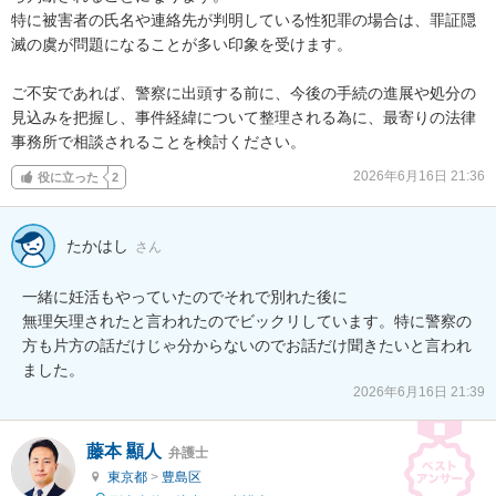
特に被害者の氏名や連絡先が判明している性犯罪の場合は、罪証隠
滅の虞が問題になることが多い印象を受けます。

ご不安であれば、警察に出頭する前に、今後の手続の進展や処分の
見込みを把握し、事件経緯について整理される為に、最寄りの法律
事務所で相談されることを検討ください。
2026年6月16日 21:36
役に立った
2
たかはし
さん
一緒に妊活もやっていたのでそれで別れた後に

無理矢理されたと言われたのでビックリしています。特に警察の
方も片方の話だけじゃ分からないのでお話だけ聞きたいと言われ
ました。
2026年6月16日 21:39
藤本 顯人
弁護士
東京都
>
豊島区