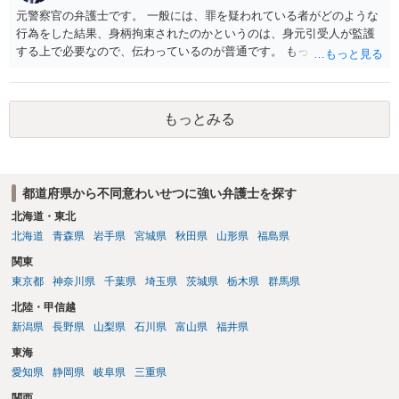
元警察官の弁護士です。 一般には、罪を疑われている者がどのような
行為をした結果、身柄拘束されたのかというのは、身元引受人が監護
する上で必要なので、伝わっているのが普通です。 もっとも、事実関
係が異性トラブルのような内容ですと、多少事実が異なって伝わって
いたり、省略されていることもありうるかなとは思います。
もっとみる
都道府県から不同意わいせつに強い弁護士を探す
北海道・東北
北海道
青森県
岩手県
宮城県
秋田県
山形県
福島県
関東
東京都
神奈川県
千葉県
埼玉県
茨城県
栃木県
群馬県
北陸・甲信越
新潟県
長野県
山梨県
石川県
富山県
福井県
東海
愛知県
静岡県
岐阜県
三重県
関西