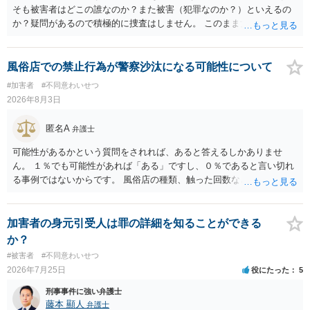
そも被害者はどこの誰なのか？また被害（犯罪なのか？）といえるの
か？疑問があるので積極的に捜査はしません。 このまま女性から警察
への届出がなければ何事もなく終わると思います。
風俗店での禁止行為が警察沙汰になる可能性について
#加害者
#不同意わいせつ
2026年8月3日
匿名A
弁護士
可能性があるかという質問をされれば、あると答えるしかありませ
ん。 １％でも可能性があれば「ある」ですし、０％であると言い切れ
る事例ではないからです。 風俗店の種類、触った回数などによるでし
ょうが、その場で店から注意をされていないなら可能性は低いでしょ
う。 ただ、要注意の客であるとは認識されているかもしれません。
加害者の身元引受人は罪の詳細を知ることができる
か？
#被害者
#不同意わいせつ
2026年7月25日
役にたった
5
刑事事件に強い弁護士
藤本 顯人
弁護士