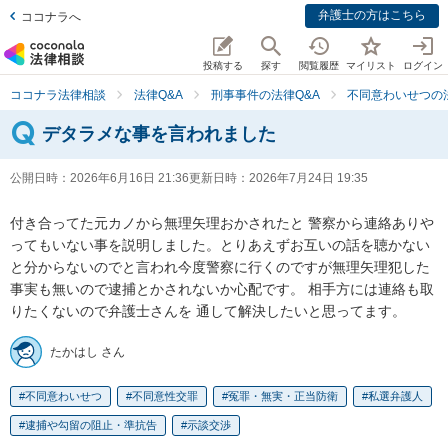
弁護士の方はこちら
ココナラへ
投稿する
探す
閲覧履歴
マイリスト
ログイン
ココナラ法律相談
法律Q&A
刑事事件の法律Q&A
不同意わいせつの法
デタラメな事を言われました
公開日時：
2026年6月16日 21:36
更新日時：
2026年7月24日 19:35
付き合ってた元カノから無理矢理おかされたと 警察から連絡ありや
ってもいない事を説明しました。とりあえずお互いの話を聴かない
と分からないのでと言われ今度警察に行くのですが無理矢理犯した
事実も無いので逮捕とかされないか心配です。 相手方には連絡も取
りたくないので弁護士さんを 通して解決したいと思ってます。
たかはし さん
不同意わいせつ
不同意性交罪
冤罪・無実・正当防衛
私選弁護人
逮捕や勾留の阻止・準抗告
示談交渉