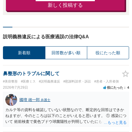
新しく投稿する
説明義務違反による医療過誤の法律Q&A
新着順
回答数が多い順
役にたった順
鼻整形のトラブルに関して
#美容整形
#医療ミス
#説明義務違反
#慰謝料請求・訴訟
#患者・入所者側
2026年7月29日
役にたった
4
國増 雄一郎
弁護士
カルテ等の資料を確認していない状態なので、断定的な回答はできか
ねますが、今のところは以下のことがいえると思います。 ① 感染につ
いて 術前検査で黄色ブドウ球菌陽性が判明していたにもかかわらず、
予防的抗菌処置を行わずに手術を施行したことについて、当時の標準