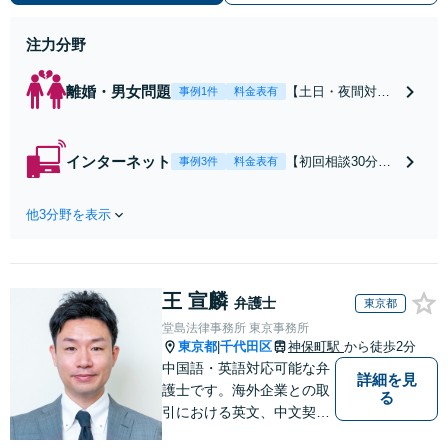
働】不当解雇・残業代請求はおまか
せください
注力分野
離婚・男女問題
【土日・夜間対応
事例1件
料金表有
可】【初回相談30
分無料】「相手方
から書面を提示さ
インターネット
【初回相談30分無
事例3件
料金表有
れたら、サインす
料】状況に応じて
る前にご相談を」
手段を使い分け、
経験豊富な弁護士
他3分野を表示
適切な方法で投稿
が全力で交渉にあ
の削除・発信者情
たります！相手方
報開示請求をおこ
と直接話す精神的
ないます「企業や
負担を軽減「弁護
王 宣麟
お店の風評被害対
弁護士
東京都
士の交渉で慰謝料
策／売り上げ低下
堂島法律事務所 東京事務所
金額アップ／減額
防止のために尽
東京都
千代田区
神保町駅
から徒歩2分
|
交渉も対応可」
力」加害者側の対
中国語・英語対応可能な弁
【完全個室対応】
詳細を見
応可：開示請求の
護士です。海外企業との取
る
意見照会が来たと
引における英文、中文契約
きの対処法、被害
書のレビューやM&A、海外
者との示談交渉