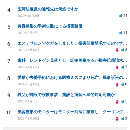
4
医師法違反の通報先は何処ですか
14
2022年10月3日
5
美容整形の手術失敗による損害賠償
14
2019年4月3日
6
エステサロンでケガをしました。損害賠償請求するのですが相場がわかりません。
5
2025年1月10日
7
歯科 レントゲン見落とし 証拠画像あるが損害賠償請求出来ますでしょうか？
7
2022年4月17日
8
愛猫が去勢手術における医療ミスにより死亡、民事訴訟のご相談です
6
2024年3月13日
9
義父が施設で誤飲事故、施設と病院へ法的対応可能か
5
2026年4月3日
10
美容整形のモニターはモニター商法に該当し、クーリングオフの対象になりますか？
3
2023年9月26日