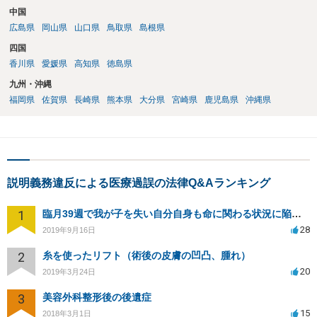
中国
広島県
岡山県
山口県
鳥取県
島根県
四国
香川県
愛媛県
高知県
徳島県
九州・沖縄
福岡県
佐賀県
長崎県
熊本県
大分県
宮崎県
鹿児島県
沖縄県
説明義務違反による医療過誤の法律Q&Aランキング
1
臨月39週で我が子を失い自分自身も命に関わる状況に陥り病院側を訴える事が出来ますか？
28
2019年9月16日
2
糸を使ったリフト（術後の皮膚の凹凸、腫れ）
20
2019年3月24日
3
美容外科整形後の後遺症
15
2018年3月1日