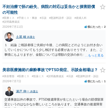
的な医療水準に照らして相当でないと判断された場合には、相手方の
過失が認められる可能性があります。 当時の標準的な医療水準につい
不妊治療で胚の紛失、病院の対応は妥当かと損害賠償
ては、リサーチの必要性があると思います。 ② 肋軟骨採取について
の可能性
仮に左右でリスクが著しくことなるという事実が立証できるのであれ
#医療ミス
#手術ミス・事故
#示談
#慰謝料請求・訴訟
#産婦人科
ば、それに関する説明や選択の機会が与えられなかったことは、説明
#説明義務違反
義務違反にあたり、慰謝料が請求できる可能性があります。 ③ 鼻孔縁
2026年7月11日
役にたった
2
挙上について 施術内容に「鼻孔緑挙上」が含まれる合意がある事実
と、それを相手方が勝手に取りやめた事実を立証できれば、債務不履
土屋 峻
弁護士
行責任を追及できる可能性があります。 また術中の変更可能性に関す
る事前の説明がなされていないのであれば、説明義務違反にあたり、
１ 結論 ご相談者様ご夫婦が今後、この病院とどのようにお付き合い
これについても損害賠償請求できる可能性があります。 詳しくは、術
していくかについてもう少し検討する必要がありそうです。 また、ご
前説明書や同意書の内容を精査する必要があります。 なお、請求書に
事情にもよりますが、金額については増額の交渉の余地がありそうで
鼻孔緑挙上が実施内容として記載されている事実は、施術内容に鼻孔
す。 ２ 理由 グレード４ＢＡの胚盤胞が失われたということで、病院
緑挙上が含まれる合意がある事実を推認させる事実になると思われま
への不信感や失望のお気持ちがあろうかと存じます。他方で、「今後
す。 ④当初の手術費用の返金や、他院での修正手術費用についても補
の採卵・培養・凍結工程で、今回関わった培養士を自分たちの治療に
美容医療施術の麻酔事故でPTSD発症、示談金相場は？
償を求めることが可能かについて 上記①〜③で記載された相手方の過
関与させないよう求める」ご意向があるのであれば、今後この病院で
#美容整形
#医療ミス
#投薬ミス
#説明義務違反
#示談
#慰謝料請求・訴訟
失又は債務不履行（他に過失又は債務不履行がある場合はそれも含
の不妊治療を継続するお考えがあるように思われます。仮に、今後も
2026年7月7日
役にたった
1
む）が認定され、それらと損害（当初の手術費用や他院での修正手術
この病院での不妊治療を継続するのであれば、解決の方法として訴訟
費用）との間に相当因果関係が認められる場合は、補償を求めること
は選択しづらく、交渉ベースでの解決が望ましいでしょう。 その上
瀬戸 伸一
弁護士
は可能です。 以上です。 何かあればご連絡ください。
で、病院の提案内容を検討すると、約５万３千円の内訳は、６個分の
培養・凍結費用の保険負担分とのことですから、今回失われた胚盤胞
交通事故以外の事故で、PTSD後遺障害が生じたという場合の賠償額算
のみならず、維持されている５個分の胚盤胞についても病院負担とし
定というのはなかなか難しいところがあります。 交通事故の後遺障害
ており、この点は病院の譲歩部分と評価できるでしょう（診療報酬点