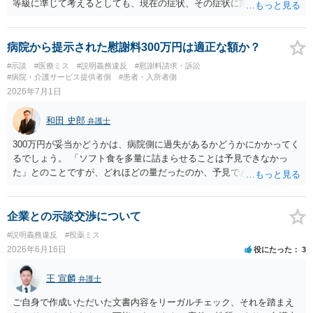
等級に準じて考えるとしても、現在の症状、その症状に関する医療記
数K917参照）。 他方で、４ＢＡというグレードが高い胚盤胞の移植が
録、質問者様の事故前の年収額等の記録がないとなかなか判断でき
叶わなくなったことについては、慰謝料を主張したいところです。こ
ず、あっても、一定の検討をしないと算定は難しいと思いますので、
の点、ご相談者様ご夫婦、特に奥様のご年齢は、主張内容に影響を及
一般的には無料相談で確度の高い回答は得られないと思われます。 現
病院から提示された慰謝料300万円は適正な額か？
ぼす要因となるでしょう。すなわち、加齢による妊孕性の低下や治療
在の提案額で不満という場合、一般的には弁護士に依頼をして訴訟と
#示談
#医療ミス
#説明義務違反
#慰謝料請求・訴訟
開始時43歳未満という保険適用の制約からすれば、ご年齢が高ければ
いう手続きをとったほうが、時間と手間はかかりますが、賠償額は多
#病院・介護サービス提供者側
#患者・入所者側
（一つの基準としては40歳、43歳でしょうか）、グレード４ＢＡの胚
くなる傾向にありますので、お近くの弁護士に依頼をするとよいと思
2026年7月1日
盤胞を移植することができなかったことについての精神的苦痛の程度
われます。
がより大きくなると評価できるからです。 このように見積もられる慰
和田 史郎
弁護士
謝料の金額が病院の譲歩部分よりも少ない、とはなかなかいえないで
しょう。そうすると、金額については増額が見込まれるます。 以上述
300万円が妥当かどうかは、病院側に過失があるかどうかにかかってく
べましたが、不妊治療における通院頻度、通院のタイミングの限定性
るでしょう。 「ソフト食を多量に詰まらせることは予見できなかっ
や診察、侵襲等の身体への負荷等の様々な負担は、相当程度女性側の
た」とのことですが、どれほどの量だったのか、予見できなかったこ
方が高いでしょう。奥様が（文面からご相談者様はご主人様と拝察し
と自体が予見義務違反（予見可能性はあったのに予見できなかった）
ております。）この病院で不妊治療を継続されるご意向があるのか、
といえるのか等々が問題になると思います。 看護記録などの資料を取
をよく確認することが適切な解決に向かうためには重要だと考えま
り寄せて分析する必要がありそうです。
企業との示談交渉について
す。
#説明義務違反
#投薬ミス
2026年6月16日
役にたった
3
王 宣麟
弁護士
ご自身で作成いただいた文書内容をリーガルチェック、それを踏まえ