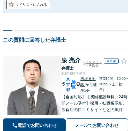
マイリストに入れる
この質問に回答した弁護士
泉 亮介
東京都
インタビュ
ーを見る
弁護士
彩結法律事務所
赤坂見附
営業時間：10:00~
東
港
20:55（土日祝
京
駅
から徒
|
区
都
日）
歩3分
【全国対応】【初回相談無料／24時
間メール受付】採用・転職掲示板、
飲食店の口コミサイトなどの風評被
害対策など実績あり！【刑事】犯罪
の種類を問わず相談可。可能な限り
電話でお問い合わせ
メールでお問い合わせ
早期対応で駆けつけサポート【労