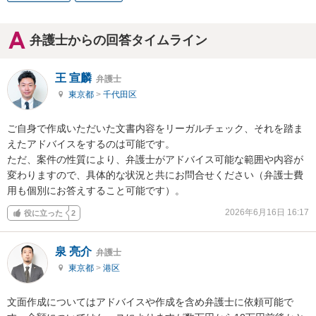
弁護士からの回答タイムライン
王 宣麟
弁護士
東京都
>
千代田区
ご自身で作成いただいた文書内容をリーガルチェック、それを踏ま
えたアドバイスをするのは可能です。

ただ、案件の性質により、弁護士がアドバイス可能な範囲や内容が
変わりますので、具体的な状況と共にお問合せください（弁護士費
用も個別にお答えすること可能です）。
2026年6月16日 16:17
役に立った
2
泉 亮介
弁護士
東京都
>
港区
文面作成についてはアドバイスや作成を含め弁護士に依頼可能で