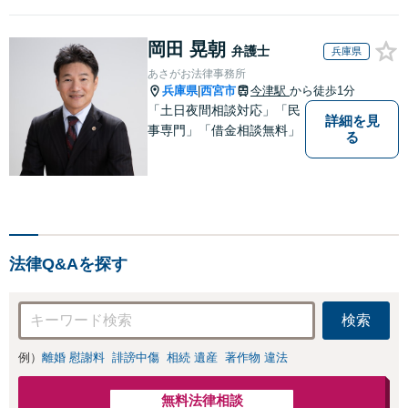
進出サポートをしていま
す。中国やシンガポールへ
岡田 晃朝
の海外留学・出向経験もあ
弁護士
兵庫県
るため、現地文化を踏まえ
あさがお法律事務所
たきめ細かなアドバイスが
兵庫県
西宮市
今津駅
から徒歩1分
|
可能です。
「土日夜間相談対応」「民
詳細を見
事専門」「借金相談無料」
る
法律Q&Aを探す
検索
例）
離婚 慰謝料
誹謗中傷
相続 遺産
著作物 違法
無料法律相談