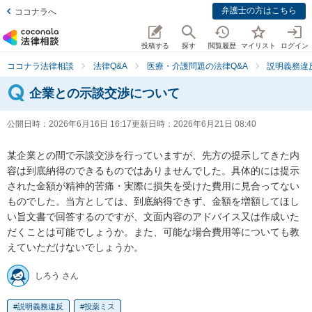
弁護士の方はこちら
ココナラへ
投稿する
探す
閲覧履歴
マイリスト
ログイン
ココナラ法律相談
法律Q&A
医療・介護問題の法律Q&A
説明義務違
企業との示談交渉について
公開日時：
2026年6月16日 16:17
更新日時：
2026年6月21日 08:40
某企業との間で示談交渉を行っていますが、先方の提示してきた内
容は到底納得のできるものではありませんでした。具体的には提示
された金額が精神的苦痛・実際に損失を受けた費用に見合ってない
ものでした。当方としては、到底納得できず、金額を増額してほし
い旨文書で回答するのですが、文面内容のアドバイス又は作成いた
だくことは可能でしょうか。また、可能な場合費用等についても教
えていただけないでしょうか。
しろう さん
説明義務違反
投薬ミス