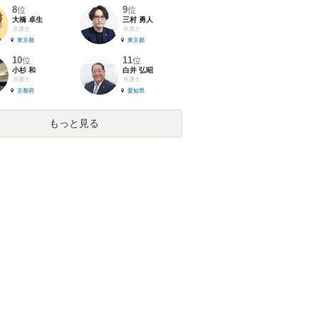
8
9
位
位
大橋 卓生
三村 勇人
弁護士
弁護士
東京都
東京都
10
11
位
位
小杉 和
白井 弘昭
弁護士
弁護士
京都府
愛知県
もっと見る