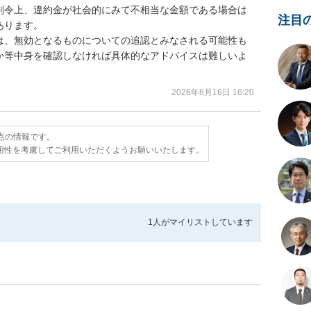
判令上、違約金が社会的にみて不相当な金額である場合は
注目
ります。

は、無効となるものについての追認とみなされる可能性も
か等中身を確認しなければ具体的なアドバイスは難しいよ
2026年6月16日 16:20
時点の情報です。
用性を考慮してご利用いただくようお願いいたします。
1人が
マイリストしています