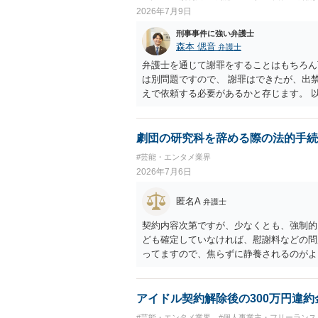
2026年7月9日
刑事事件に強い弁護士
森本 偲音
弁護士
弁護士を通じて謝罪をすることはもちろん
は別問題ですので、 謝罪はできたが、出
えで依頼する必要があるかと存じます。 
劇団の研究科を辞める際の法的手続
#芸能・エンタメ業界
2026年7月6日
匿名A
弁護士
契約内容次第ですが、少なくとも、強制的
ども確定していなければ、慰謝料などの問
ってますので、焦らずに静養されるのがよ
しょう。
アイドル契約解除後の300万円違
#芸能・エンタメ業界
#個人事業主・フリーランス