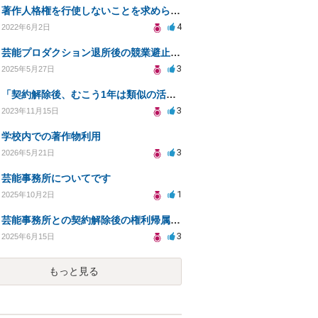
著作人格権を行使しないことを求められた場合
4
2022年6月2日
芸能プロダクション退所後の競業避止義務について
3
2025年5月27日
「契約解除後、むこう1年は類似の活動を禁ずる」会社が倒産した場合でも施行されますか？
3
2023年11月15日
学校内での著作物利用
3
2026年5月21日
芸能事務所についてです
1
2025年10月2日
芸能事務所との契約解除後の権利帰属についての確認
3
2025年6月15日
もっと見る