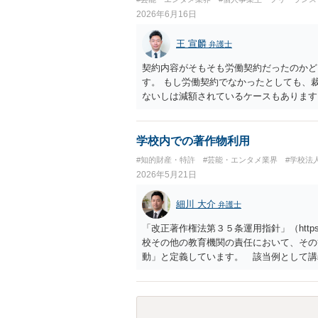
2026年6月16日
王 宣麟
弁護士
契約内容がそもそも労働契約だったのかど
す。 もし労働契約でなかったとしても、
ないしは減額されているケースもあります
ついての追認とみなされる可能性もあるの
的なアドバイスは難しいように思われます
学校内での著作物利用
#知的財産・特許
#芸能・エンタメ業界
#学校法
2026年5月21日
細川 大介
弁護士
「改正著作権法第３５条運用指針」（https://sa
校その他の教育機関の責任において、その
動」と定義しています。 該当例として講
部活動、課外補習授業等を、該当しない例
列挙しています。 本件をこれに当てはめ
上「専ら学校図書館の職務に従事する職員
当しません。 ②活動内容も、特別活動・