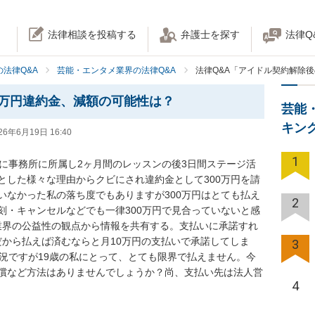
法律相談を投稿する
弁護士を探す
法律Q
法律Q&A
芸能・エンタメ業界の法律Q&A
法律Q&A「アイドル契約解除後
0万円違約金、減額の可能性は？
芸能
キン
26年6月19日 16:40
1
為に事務所に所属し2ヶ月間のレッスンの後3日間ステージ活
とした様々な理由からクビにされ違約金として300万円を請
いなかった私の落ち度でもありますが300万円はとても払え
2
刻・キャンセルなどでも一律300万円で見合っていないと感
業界の公益性の観点から情報を共有する。支払いに承諾すれ
だから払えば済むならと月10万円の支払いで承諾してしま
3
状況ですが19歳の私にとって、とても限界で払えません。今
償など方法はありませんでしょうか？尚、支払い先は法人営
4