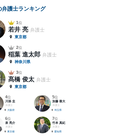
の弁護士ランキング
1
位
若井 亮
弁護士
東京都
2
位
稲葉 進太郎
弁護士
神奈川県
3
位
髙橋 俊太
弁護士
東京都
4
5
位
位
川添 圭
加藤 善大
弁護士
弁護士
大阪府
埼玉県
6
7
位
位
泉 亮介
竹本 真紀
弁護士
弁護士
東京都
愛知県