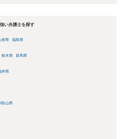
、本件展示は「授業の過程」要件を満たさず、３５条による適法
繰り返しになりますが、ご相談のケースのような事案が裁判沙汰
後も裁判例が積み重なる可能性がきわめて低く、どちらの解釈
ることがないものと思われます。
強い弁護士を探す
山形県
福島県
栃木県
群馬県
福井県
和歌山県