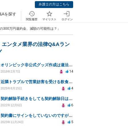
弁護士の方はこちら
&Aを探す
閲覧履歴
マイリスト
ログイン
の300万円違約金、減額の可能性は？」
・エンタメ業界の法律Q&Aラン
グ
オリンピック非公式グッズ作成は違法ですか？
14
2018年2月7日
近隣トラブルで営業妨害を受ける飲食店の法的対策相談
4
2025年8月15日
契約解除手続きをしても契約解除日は契約期間満了日だと言われました。
6
2022年12月6日
契約書にサインをしていないのですが、違約金を求められる。
5
2023年11月24日