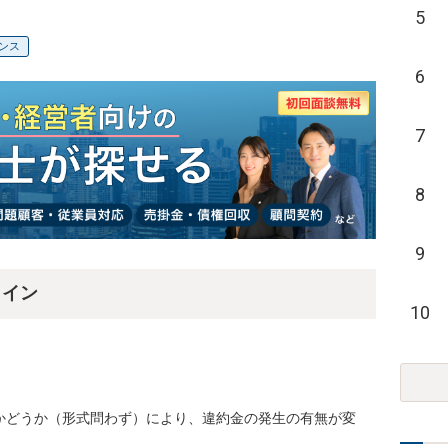
5
ンス
6
7
8
9
ライン
10
かどうか（形式問わず）により、違約金の発生の有無が変