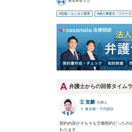
匿名希望 さん
芸能・エンタメ業界
個人事業主・フリーラ
弁護士からの回答タイム
王 宣麟
弁護士
東京都
>
千代田区
契約内容がそもそも労働契約だったの
わります。
