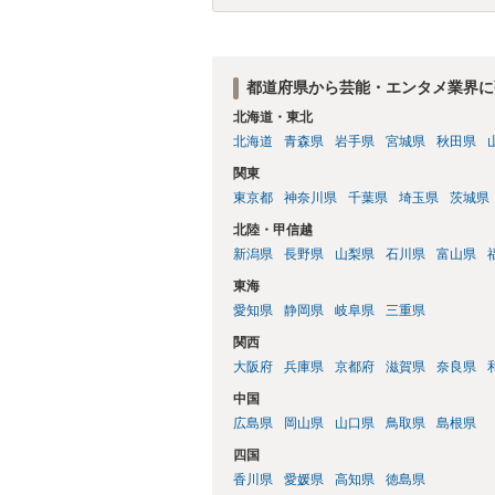
のいずれにも当たりません。 したがって
化はできないと考えられます。 ただし、
になることが現実的にはほぼないため、今
が正しいのかについて司法の判断が下され
都道府県から芸能・エンタメ業界に
北海道・東北
北海道
青森県
岩手県
宮城県
秋田県
関東
東京都
神奈川県
千葉県
埼玉県
茨城県
北陸・甲信越
新潟県
長野県
山梨県
石川県
富山県
東海
愛知県
静岡県
岐阜県
三重県
関西
大阪府
兵庫県
京都府
滋賀県
奈良県
中国
広島県
岡山県
山口県
鳥取県
島根県
四国
香川県
愛媛県
高知県
徳島県