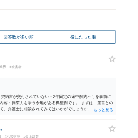
回答数が多い順
役にたった順
業界
#被害者
 契約書が交付されていない・2年固定の途中解約不可を事前に
内容・拘束力を争う余地がある典型例です。 まずは、運営との
て、弁護士に相談されてみてはいかがでしょうか。 また同時並
書面で退所意思の明確化はしておくべきだと考えます。
。
員
#示談交渉
#炎上対策