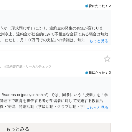
役にたった
2
うか（形式問わず）により、違約金の発生の有無が変わりま
裁判令上、違約金が社会的にみて不相当な金額である場合は無効
。 ただし、月１０万円での支払いの承諾は、無効となるものに
で、どういった書面を出したのか等中身を確認しなければ具体
。
人
#契約書作成・リーガルチェック
役にたった
3
rtras.or.jp/unyoshishin/）では、同条にいう「授業」を「学
管理下で教育を担任する者が学習者に対して実施する教育活
義・実習、特別活動（学級活動・クラブ活動・学校行事等）、
として自主的なボランティア活動・保護者会・ＰＴＡ活動等を
ますと、 ①主体である学校司書は、学校図書館法第６条第１項
」と位置づけられ、運用指針にいう「教育を担任する者」に該
もっとみる
学校行事等ではなく、図書館独自の読書推進活動であり、該当例