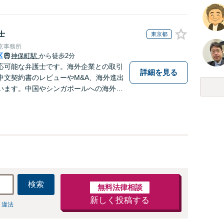
士
東京都
京事務所
区
神保町駅
から徒歩2分
応可能な弁護士です。海外企業との取引
詳細を見る
中文契約書のレビューやM&A、海外進出
います。中国やシンガポールへの海外留
あるため、現地文化を踏まえたきめ細か
可能です。
検索
無料法律相談
新しく投稿する
 違法