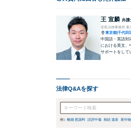
王 宣麟
弁護
堂島法律事務所 東
東京都
千代田
|
中国語・英語対
における英文、
サポートをして
学・出向経験も
なアドバイスが
法律Q&Aを探す
例）
離婚 慰謝料
誹謗中傷
相続 遺産
著作物