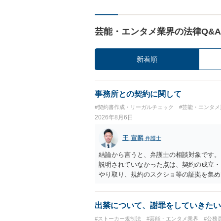
芸能・エンタメ業界の法律Q&A
新着順
事務所との契約に関して
#契約書作成・リーガルチェック
#芸能・エンタメ
2026年8月6日
王 宣麟
弁護士
結論から言うと、弁護士の相談対象です。
説明されていなかった点は、契約の成立・
やり取り、規約のスクショ等の証拠を集め
行で（もしまだされていないのであれば）
出禁について、謝罪をしていきたい
#ストーカー規制法
#芸能・エンタメ業界
#公務