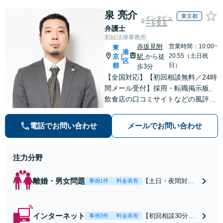
泉 亮介
東京都
インタビュ
ーを見る
弁護士
彩結法律事務所
赤坂見附
営業時間：10:00~
東
港
20:55（土日祝
京
駅
から徒
|
区
都
日）
歩3分
【全国対応】【初回相談無料／24時
間メール受付】採用・転職掲示板、
飲食店の口コミサイトなどの風評被
害対策など実績あり！【刑事】犯罪
の種類を問わず相談可。可能な限り
電話でお問い合わせ
メールでお問い合わせ
早期対応で駆けつけサポート【労
働】不当解雇・残業代請求はおまか
せください
注力分野
離婚・男女問題
【土日・夜間対応
事例1件
料金表有
可】【初回相談30
分無料】「相手方
から書面を提示さ
インターネット
【初回相談30分無
事例3件
料金表有
れたら、サインす