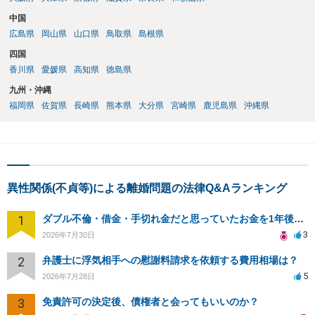
中国
広島県
岡山県
山口県
鳥取県
島根県
四国
香川県
愛媛県
高知県
徳島県
九州・沖縄
福岡県
佐賀県
長崎県
熊本県
大分県
宮崎県
鹿児島県
沖縄県
異性関係(不貞等)による離婚問題の法律Q&Aランキング
1
ダブル不倫・借金・手切れ金だと思っていたお金を1年後いまさら脅迫罪として通知書が来てまとめて請求
3
2026年7月30日
2
弁護士に浮気相手への慰謝料請求を依頼する費用相場は？
5
2026年7月28日
3
免責許可の決定後、債権者と会ってもいいのか？