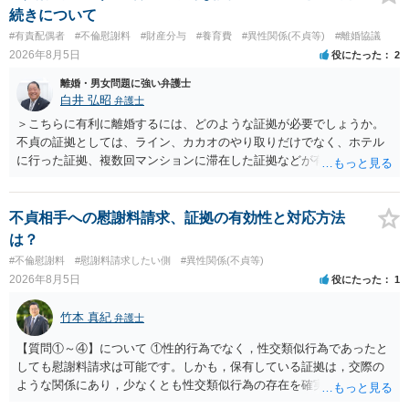
続きについて
#有責配偶者
#不倫慰謝料
#財産分与
#養育費
#異性関係(不貞等)
#離婚協議
2026年8月5日
役にたった
2
離婚・男女問題に強い弁護士
白井 弘昭
弁護士
＞こちらに有利に離婚するには、どのような証拠が必要でしょうか。
不貞の証拠としては、ライン、カカオのやり取りだけでなく、ホテル
に行った証拠、複数回マンションに滞在した証拠などが有効です。 不
貞の証拠があれば、離婚をさらに有利に進める（離婚したい時期に離
婚する、慰謝料をとるなど）ことができると思われます。 ただし、不
貞発覚後、長期間同居を続けると、不貞を許したとの評価につながる
不貞相手への慰謝料請求、証拠の有効性と対応方法
場合がありますので、ご注意ください。 以上、ご参考まで。
は？
#不倫慰謝料
#慰謝料請求したい側
#異性関係(不貞等)
2026年8月5日
役にたった
1
竹本 真紀
弁護士
【質問①～④】について ①性的行為でなく，性交類似行為であったと
しても慰謝料請求は可能です。しかも，保有している証拠は，交際の
ような関係にあり，少なくとも性交類似行為の存在を確実に証明でき
るものです（裏を返せば，証拠で認められる範囲でしか認めていない