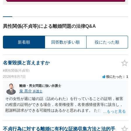
異性関係(不貞等)による離婚問題の法律Q&A
新着順
回答数が多い順
役にたった順
名誉毀損と言えますか
#異性関係(不貞等)
2026年8月7日
役にたった
1
離婚・男女問題に強い弁護士
泉 亮介
弁護士
その女性が週に嘘の話（詰められた）を行っていることの証明，被害
の程度の証明ができる場合，名誉権侵害，名誉感情侵害等に該当し，
慰謝料請求ができる可能性はあるかと思われます。 ただ弁護士費用を
考えると費用倒れとなるリスクも考えられるため，慎重にご検討され
た方が良いでしょう。
不貞行為に対する離婚に有利な証拠収集方法と法的手