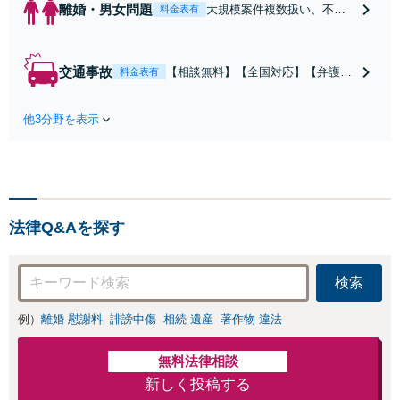
離婚・男女問題
大規模案件複数扱い、不貞
料金表有
慰謝料/離婚/婚姻費用/財産
分与/監護権/養育費/親権/子
の引き渡し、解決実績が豊
交通事故
【相談無料】【全国対応】【弁護士
料金表有
富
費用特約利用可】交渉から訴訟まで
対応/後遺障害等級・過失割合・主婦
他3分野を表示
休損・評価損等、正当な賠償が得ら
れるようにサポート
法律Q&Aを探す
検索
例）
離婚 慰謝料
誹謗中傷
相続 遺産
著作物 違法
無料法律相談
新しく投稿する