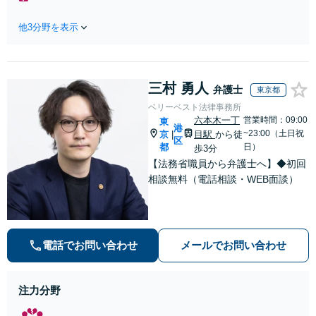
料】状況に応じて
る前にご相談を」
手段を使い分け、
経験豊富な弁護士
他3分野を表示
適切な方法で投稿
が全力で交渉にあ
の削除・発信者情
たります！相手方
報開示請求をおこ
と直接話す精神的
ないます「企業や
負担を軽減「弁護
三村 勇人
お店の風評被害対
弁護士
東京都
士の交渉で慰謝料
策／売り上げ低下
ベリーベスト法律事務所
金額アップ／減額
防止のために尽
六本木一丁
営業時間：09:00
東
交渉も対応可」
港
力」加害者側の対
~23:00（土日祝
京
目駅
から徒
|
【完全個室対応】
区
応可：開示請求の
都
日）
歩3分
意見照会が来たと
【法務省職員から弁護士へ】◆初回
きの対処法、被害
相談無料（電話相談・WEB面談）
者との示談交渉
電話でお問い合わせ
メールでお問い合わせ
注力分野