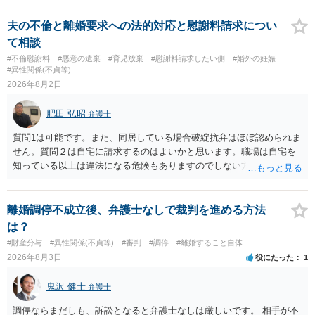
ことを窺わせるものです。）。ですから，慰謝料請求を進めることで
よいと思います。 ただ．慰謝料額については，婚姻破綻に至っていな
夫の不倫と離婚要求への法的対応と慰謝料請求につい
いとして，この点を考慮されることになるかもしれません。 ②夫との
て相談
今後のことを考えて書いてもらうか否かを検討するのがよいと思いま
#不倫慰謝料
#悪意の遺棄
#育児放棄
#慰謝料請求したい側
#婚外の妊娠
す。今ある証拠以上のことを証明（証明力を強めることも含む）でき
#異性関係(不貞等)
るのであれば，前向きに検討を進めるという考え方でもよいでしょ
2026年8月2日
う。慰謝料請求としては証拠として使えることが前提であり，その価
値と夫との関係との均衡のように思います。 ③行政書士に委任をして
肥田 弘昭
弁護士
いるのであれば，どのような内容の委任なのか不明ですが，その行政
書士との協議になると思います。請求するか，訴訟にするか，その点
質問1は可能です。また、同居している場合破綻抗弁はほぼ認められま
の見極めや，相手方は性交類似行為は認めているのか，それさえも否
せん。質問２は自宅に請求するのはよいかと思います。職場は自宅を
定しているのかによって，考え方・進め方は変わってくると思いま
知っている以上は違法になる危険もありますのでしない方が良いで
す。 ④性交類似行為を認めているにもかかわらず支払を拒否するので
す。質問３は可能かと思います。質問４は悪意の遺棄などに該当する
あれば，本人（行政書士でも同じだと思います。）への対応ではあま
かと思います。有責配偶者ですので相手方からの離婚は拒否しても仮
り変わらないように思います。減額で折り合えるなら本人様の交渉で
に訴訟されても法的に成立しません。質問５は認知すると養育費支払
離婚調停不成立後、弁護士なしで裁判を進める方法
もよいように思いますが，ゼロかどうかの観点であれば，訴訟に進む
い、相続権が発生します。合意があれば法的に可能ですが法律で強制
は？
しかなくなるようにも思います。そうしますと，お近くの弁護士に相
することはできません。質問６は可能です。質問７は不貞行為の写真
#財産分与
#異性関係(不貞等)
#審判
#調停
#離婚すること自体
談して進めることを検討した方がよいようにも思います。
データ（ハメ撮り）、第三者撮影の腕組み写真、夫の自白録音まであ
2026年8月3日
役にたった
1
るのであれば十分かと思います。ご参考にしてください。
鬼沢 健士
弁護士
調停ならまだしも、訴訟となると弁護士なしは厳しいです。 相手が不