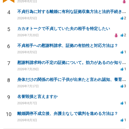
2026年8月1日
4
不貞行為に対する離婚に有利な証拠収集方法と法的手続きについて
2
2026年8月5日
5
カカオトークで不貞していた夫の相手を特定したい
2
2026年7月20日
6
不貞相手への慰謝料請求、証拠の有効性と対応方法は？
1
2026年8月5日
7
慰謝料請求時の不定の証拠について。効力があるのか知りたい。
1
2026年7月29日
8
身体だけの関係の相手に子供が出来たと言われ認知、養育費を要求されているが自身の子供か分からない
3
2026年7月17日
9
名誉毀損と言えますか
1
2026年8月7日
10
離婚調停不成立後、弁護士なしで裁判を進める方法は？
1
2026年8月3日