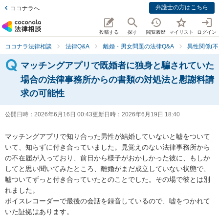
弁護士の方はこちら
ココナラへ
投稿する
探す
閲覧履歴
マイリスト
ログイン
ココナラ法律相談
法律Q&A
離婚・男女問題の法律Q&A
異性関係(不
マッチングアプリで既婚者に独身と騙されていた
場合の法律事務所からの書類の対処法と慰謝料請
求の可能性
公開日時：
2026年6月16日 00:43
更新日時：
2026年6月19日 18:40
マッチングアプリで知り合った男性が結婚していないと嘘をついて
いて、知らずに付き合っていました。見覚えのない法律事務所から
の不在届が入っており、前日から様子がおかしかった彼に、もしか
してと思い聞いてみたところ、離婚がまだ成立していない状態で、
嘘ついてずっと付き合っていたとのことでした。その場で彼とは別
れました。

ボイスレコーダーで最後の会話を録音しているので、嘘をつかれて
いた証拠はあります。
