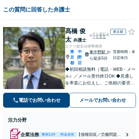
この質問に回答した弁護士
髙橋 俊
東京都
インタビュ
ーを見る
太
弁護士
エクリ総合法律事務所
東
中
東中野駅
か
営業時間：本
京
野
|
日定休日
ら徒歩5分
都
区
◆初回相談無料（電話・WEB・メー
ル）／メール受付終日OK ◆見通し
を率直にお伝えし、ご依頼の要否も
含めてご案内いたします。受任から
解決まで弁護士本人が一貫してスピ
電話でお問い合わせ
メールでお問い合わせ
ーディーに対応いたします。 ◆累計
相談2000件以上・解決実績500件以
上
注力分野
企業法務
【債権回収／労働問題／
事例11件
料金表有