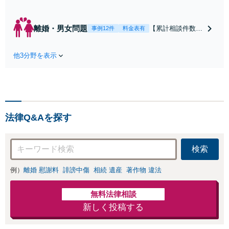
契約関係・契約書チェッ
ク／裁判対応】取引先と
のトラブル・会社内のト
離婚・男女問題
【累計相談件数20
事例12件
料金表有
ラブルなど、事後の解決
00件、解決事例50
だけでなく予防法務まで
0件以上】【初回
ワンストップで対応！顧
他3分野を表示
相談（電話・WE
問弁護士をお探しの方も
B）無料】「オー
ご相談ください！【顧問
ダーメイドの解決
経験豊富】【個別案件も
策を提示」依頼者
対応OK】
様の話を丁寧にう
かがい、どんな不
法律Q&Aを探す
安があるのか、何
を解決したいのか
を正確に読み取り
検索
ます。【東京都在
住以外の方も対
例）
離婚 慰謝料
誹謗中傷
相続 遺産
著作物 違法
応】
無料法律相談
新しく投稿する