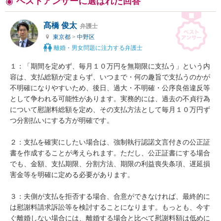
ベストアンサーに選ばれた回答
髙橋 俊太
弁護士
東京都
>
中野区
離婚・男女問題に注力する弁護士
１：「期間を定めず、毎月１０万円を無期限に支払う」という内
容は、支払総額が定まらず、いつまで・何の趣旨で支払うのかが
不明確になりやすいため、後日、過大・不明確・公序良俗違反等
として争われる可能性があります。実務的には、過去の不貞行為
について慰謝料総額を定め、その支払方法として毎月１０万円ず
つ分割払いにする方が明確です。

２：支払を確実にしたい場合は、強制執行認諾文言付きの公正証
書を作成することが考えられます。ただし、公正証書にする場合
でも、金額、支払期限、分割方法、期限の利益喪失条項、遅延損
害金等を明確に定める必要があります。

３：夫側が支払を拒否する場合、合意ができなければ、最終的に
は慰謝料請求訴訟等を検討することになります。もっとも、今す
ぐ離婚しない場合には、離婚する場合と比べて慰謝料額は低めに