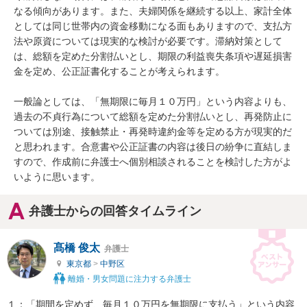
なる傾向があります。また、夫婦関係を継続する以上、家計全体
としては同じ世帯内の資金移動になる面もありますので、支払方
法や原資については現実的な検討が必要です。滞納対策として
は、総額を定めた分割払いとし、期限の利益喪失条項や遅延損害
金を定め、公正証書化することが考えられます。

一般論としては、「無期限に毎月１０万円」という内容よりも、
過去の不貞行為について総額を定めた分割払いとし、再発防止に
ついては別途、接触禁止・再発時違約金等を定める方が現実的だ
と思われます。合意書や公正証書の内容は後日の紛争に直結しま
すので、作成前に弁護士へ個別相談されることを検討した方がよ
いように思います。
弁護士からの回答タイムライン
髙橋 俊太
弁護士
東京都
>
中野区
離婚・男女問題に注力する弁護士
１：「期間を定めず、毎月１０万円を無期限に支払う」という内容