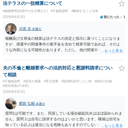
よいと思います。 ただ．慰謝料額については，婚姻破綻に至っていな
法テラスの一括精算について
いとして，この点を考慮されることになるかもしれません。 ②夫との
#婚姻費用(別居中の生活費など)
#不倫慰謝料
#離婚すること自体
今後のことを考えて書いてもらうか否かを検討するのがよいと思いま
2026年8月3日
役にたった
1
す。今ある証拠以上のことを証明（証明力を強めることも含む）でき
るのであれば，前向きに検討を進めるという考え方でもよいでしょ
川添 圭
弁護士
う。慰謝料請求としては証拠として使えることが前提であり，その価
値と夫との関係との均衡のように思います。 ③行政書士に委任をして
報酬及び立替金の精算は法テラスの決定と指示に基づくことになりま
いるのであれば，どのような内容の委任なのか不明ですが，その行政
すが、償還中の関連事件の着手金を含めて精算可能であれば、そのよ
書士との協議になると思います。請求するか，訴訟にするか，その点
うな内容になる可能性があります。ただし、他の関連事件でも相手方
の見極めや，相手方は性交類似行為は認めているのか，それさえも否
から金銭を取得できる場合には個別に考える場合もあります。個別事
定しているのかによって，考え方・進め方は変わってくると思いま
情によって対応が違いますので、法テラスへお尋ねいただいた方が確
す。 ④性交類似行為を認めているにもかかわらず支払を拒否するので
実です。
夫の不倫と離婚要求への法的対応と慰謝料請求につい
あれば，本人（行政書士でも同じだと思います。）への対応ではあま
て相談
り変わらないように思います。減額で折り合えるなら本人様の交渉で
#不倫慰謝料
#悪意の遺棄
#育児放棄
#慰謝料請求したい側
#婚外の妊娠
もよいように思いますが，ゼロかどうかの観点であれば，訴訟に進む
#異性関係(不貞等)
しかなくなるようにも思います。そうしますと，お近くの弁護士に相
2026年8月2日
談して進めることを検討した方がよいようにも思います。
肥田 弘昭
弁護士
質問1は可能です。また、同居している場合破綻抗弁はほぼ認められま
せん。質問２は自宅に請求するのはよいかと思います。職場は自宅を
知っている以上は違法になる危険もありますのでしない方が良いで