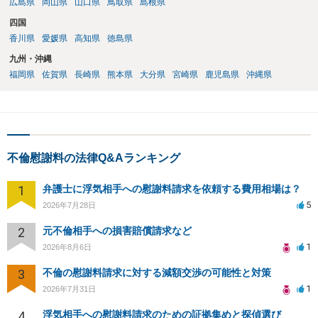
広島県
岡山県
山口県
鳥取県
島根県
四国
香川県
愛媛県
高知県
徳島県
九州・沖縄
福岡県
佐賀県
長崎県
熊本県
大分県
宮崎県
鹿児島県
沖縄県
不倫慰謝料の法律Q&Aランキング
1
弁護士に浮気相手への慰謝料請求を依頼する費用相場は？
5
2026年7月28日
2
元不倫相手への損害賠償請求など
1
2026年8月6日
3
不倫の慰謝料請求に対する減額交渉の可能性と対策
1
2026年7月31日
4
浮気相手への慰謝料請求のための証拠集めと探偵選び