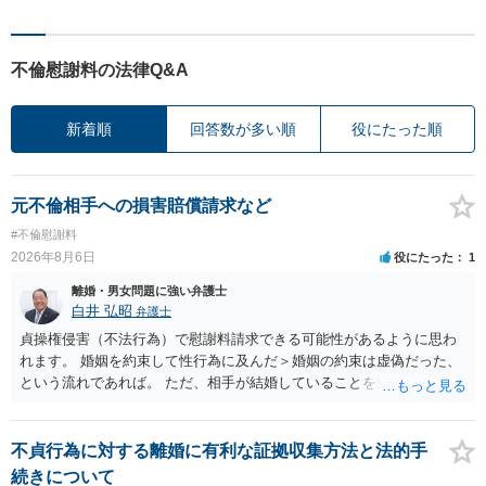
不倫慰謝料の法律Q&A
新着順
回答数が多い順
役にたった順
元不倫相手への損害賠償請求など
#不倫慰謝料
2026年8月6日
役にたった
1
離婚・男女問題に強い弁護士
白井 弘昭
弁護士
貞操権侵害（不法行為）で慰謝料請求できる可能性があるように思わ
れます。 婚姻を約束して性行為に及んだ＞婚姻の約束は虚偽だった、
という流れであれば。 ただ、相手が結婚していることを知って行為に
及んでいるのであれば、婚姻できないことについて相談者さんの帰責
性も認められそうですので、あまり慰謝料は高額にならないように思
われます。 一度、最寄りの弁護士に相談してみてください。
不貞行為に対する離婚に有利な証拠収集方法と法的手
続きについて