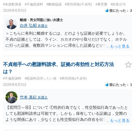
#有責配偶者
#不倫慰謝料
#離婚協議
#異性関係(不貞等)
#養育費
#財産分与
2026年8月5日
役にたった
2
離婚・男女問題に強い弁護士
白井 弘昭
弁護士
＞こちらに有利に離婚するには、どのような証拠が必要でしょうか。
不貞の証拠としては、ライン、カカオのやり取りだけでなく、ホテル
に行った証拠、複数回マンションに滞在した証拠などが有効です。 不
貞の証拠があれば、離婚をさらに有利に進める（離婚したい時期に離
婚する、慰謝料をとるなど）ことができると思われます。 ただし、不
貞発覚後、長期間同居を続けると、不貞を許したとの評価につながる
不貞相手への慰謝料請求、証拠の有効性と対応方法
場合がありますので、ご注意ください。 以上、ご参考まで。
は？
#不倫慰謝料
#慰謝料請求したい側
#異性関係(不貞等)
2026年8月5日
役にたった
1
竹本 真紀
弁護士
【質問①～④】について ①性的行為でなく，性交類似行為であったと
しても慰謝料請求は可能です。しかも，保有している証拠は，交際の
ような関係にあり，少なくとも性交類似行為の存在を確実に証明でき
るものです（裏を返せば，証拠で認められる範囲でしか認めていない
ことを窺わせるものです。）。ですから，慰謝料請求を進めることで