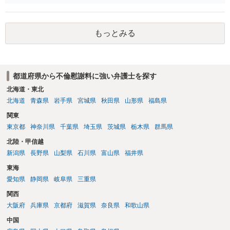
す。質問３は可能かと思います。質問４は悪意の遺棄などに該当する
かと思います。有責配偶者ですので相手方からの離婚は拒否しても仮
に訴訟されても法的に成立しません。質問５は認知すると養育費支払
もっとみる
い、相続権が発生します。合意があれば法的に可能ですが法律で強制
することはできません。質問６は可能です。質問７は不貞行為の写真
データ（ハメ撮り）、第三者撮影の腕組み写真、夫の自白録音まであ
るのであれば十分かと思います。ご参考にしてください。
都道府県から不倫慰謝料に強い弁護士を探す
北海道・東北
北海道
青森県
岩手県
宮城県
秋田県
山形県
福島県
関東
東京都
神奈川県
千葉県
埼玉県
茨城県
栃木県
群馬県
北陸・甲信越
新潟県
長野県
山梨県
石川県
富山県
福井県
東海
愛知県
静岡県
岐阜県
三重県
関西
大阪府
兵庫県
京都府
滋賀県
奈良県
和歌山県
中国