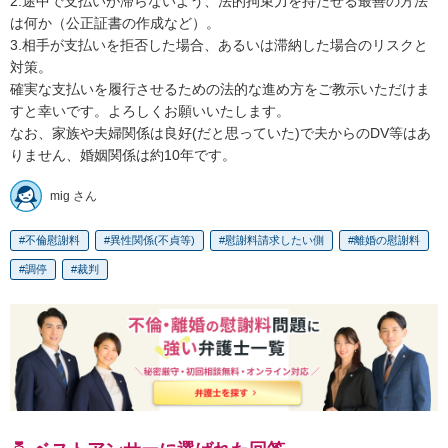
2.途中で支払いが滞らないよう、法的拘束力を持たせる最善の方法
は何か（公正証書の作成など）。

3.相手が支払いを拒否した場合、あるいは滞納した場合のリスクと
対策。

確実な支払いを履行させるための法的な進め方をご教示いただけま
すと幸いです。よろしくお願いいたします。

なお、家族や夫婦関係は良好(だと思っていた)で夫からのDV等はあ
りません、婚姻関係は約10年です。
mig さん
不倫慰謝料
異性関係(不貞等)
慰謝料請求したい側
離婚の慰謝料
調停
裁判