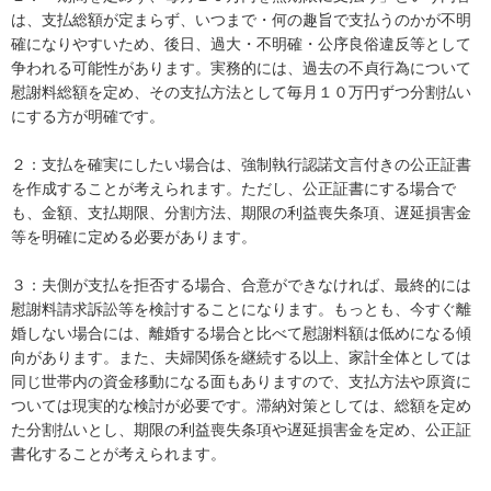
は、支払総額が定まらず、いつまで・何の趣旨で支払うのかが不明
確になりやすいため、後日、過大・不明確・公序良俗違反等として
争われる可能性があります。実務的には、過去の不貞行為について
慰謝料総額を定め、その支払方法として毎月１０万円ずつ分割払い
にする方が明確です。

２：支払を確実にしたい場合は、強制執行認諾文言付きの公正証書
を作成することが考えられます。ただし、公正証書にする場合で
も、金額、支払期限、分割方法、期限の利益喪失条項、遅延損害金
等を明確に定める必要があります。

３：夫側が支払を拒否する場合、合意ができなければ、最終的には
慰謝料請求訴訟等を検討することになります。もっとも、今すぐ離
婚しない場合には、離婚する場合と比べて慰謝料額は低めになる傾
向があります。また、夫婦関係を継続する以上、家計全体としては
同じ世帯内の資金移動になる面もありますので、支払方法や原資に
ついては現実的な検討が必要です。滞納対策としては、総額を定め
た分割払いとし、期限の利益喪失条項や遅延損害金を定め、公正証
書化することが考えられます。
