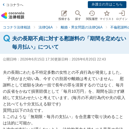
弁護士の方はこちら
ココナラへ
投稿する
探す
閲覧履歴
マイリスト
ログイン
ココナラ法律相談
法律Q&A
離婚・男女問題の法律Q&A
不倫慰謝料
夫の長期不貞に対する慰謝料の「期間を定めない
毎月払い」について
公開日時：
2026年6月15日 17:30
更新日時：
2026年6月20日 22:43
夫の長期にわたる不特定多数の女性との不貞行為が発覚しました。
　子供がまだ幼い為、今すぐの別居や離婚は考えていません。　慰
謝料として総額を決め一括で長年の罪を清算するのではなく、毎月
の反省をかねて損害賠償として「毎月10万円」を、期間を設けず継
続して支払わせたいと考えています。(毎月の不貞行為代や夫の収入
と比べても十分支払える額です)

質問は以下の3点です。

1.このような「無期限・毎月の支払い」を合意書で取り決めること
は法的に可能か。
