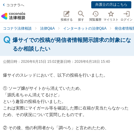
弁護士の方はこちら
ココナラへ
投稿する
探す
閲覧履歴
マイリスト
ログイン
ココナラ法律相談
法律Q&A
インターネットの法律Q&A
発信者情報
爆サイでの投稿が発信者情報開示請求の対象にな
るか相談したい
公開日時：
2026年6月15日 15:02
更新日時：
2026年6月18日 15:40
爆サイのスレッドにおいて、以下の投稿を行いました。

① ソープ嬢がサイトから消えていたため、

「源氏名ちゃん消えてるけど」

という趣旨の投稿を行いました。

これは実際にマイガール等を確認した際に在籍が見当たらなかった
ため、その状況について質問したものです。

② その後、他の利用者から「調べろ」と言われたため、
