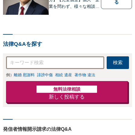
る
業を問わず、様々な相談を
受け付けております。解決
へ向けて、適切なアドバイ
スをさせていただきます。
法律Q&Aを探す
検索
例）
離婚 慰謝料
誹謗中傷
相続 遺産
著作物 違法
無料法律相談
新しく投稿する
発信者情報開示請求の法律Q&A