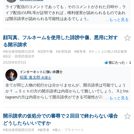
ライブ配信のコメントであっても，そのコメントがされた日時や，ラ
イブ配信のURL等が証明できれば，権利侵害が認められるものであれ
ば開示請求が認められる可能性はあるでしょう。
顔写真、フルネームを使用した誹謗中傷、悪用に対す
る開示請求
#発信者情報開示請求
#誹謗中傷
#名誉毀損
#被害者
#ネット上の個人特定被害
#訴訟・損害賠償請求
2026年8月5日
役にたった
1
インターネットに強い弁護士
稲葉 進太郎
弁護士
全てが同じ人物の犯行かは分かりませんが、開示請求は可能でしょう
か？ →５ｃｈの方の開示請求は内容からして難しいでしょう。 XとIns
tagramの方は内容からして開示請求ができる可能性が高いでしょう。
ただ、アカウントが削除されていると開示請求は失敗する可能性が高
いでしょう。７月中にアカウントが削除されている場合、今から進め
ても失敗する可能性が高いように思われます。 相手を特定できた場
開示請求の仮処分での審尋で２回目で終わらない場合
合、相手に全ての弁護士費用を負担させることは可能でしょうか？ →
どうしたらいいですか
訴訟外の交渉で相手方が認めれば負担させることができるでしょう。
#発信者情報開示請求
#被害者
#個人・プライベート
訴訟で判決となった場合は、実際の弁護士費用が認められる場合と認