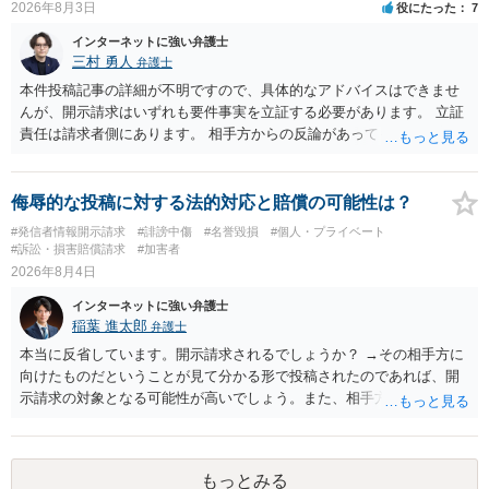
2026年8月3日
役にたった
7
められない場合があり何ともいえないところでしょう。
インターネットに強い弁護士
三村 勇人
弁護士
本件投稿記事の詳細が不明ですので、具体的なアドバイスはできませ
んが、開示請求はいずれも要件事実を立証する必要があります。 立証
責任は請求者側にあります。 相手方からの反論があっても、裁判官が
要件事実を満たしていると判断すれば、補充は求められません。 相手
方が口頭で反論したのは、仮処分は迅速性が要求されるためです。 書
面での反論となれば、より遅延する可能性がございます。 また、本件
侮辱的な投稿に対する法的対応と賠償の可能性は？
はXのため、APのIPアドレスの保存期間の問題もございます。 開示請
#発信者情報開示請求
#誹謗中傷
#名誉毀損
#個人・プライベート
求は法律知識が不可欠ですが、それだけでは足りず、実務を踏まえた
#訴訟・損害賠償請求
#加害者
方法を選択することが重要です。
2026年8月4日
インターネットに強い弁護士
稲葉 進太郎
弁護士
本当に反省しています。開示請求されるでしょうか？ →その相手方に
向けたものだということが見て分かる形で投稿されたのであれば、開
示請求の対象となる可能性が高いでしょう。また、相手方の投稿した
文章からすると、実際に発信者情報開示請求がなされる可能性がある
と存じます。発信者情報開示請求が進むと、投稿に使った回線の契約
者のところに、意見照会がなされます。アカウント情報開示の場合
もっとみる
は、アカウントの登録メールに意見照会がなされます。 また、された