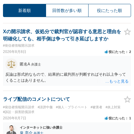
新着順
回答数が多い順
役にたった順
Xの開示請求、仮処分で裁判官が認容する意思と理由を
明確化しても、相手側は争って引き延ばしますか
#発信者情報開示請求
2026年8月8日
役にたった
2
匿名A
弁護士
反論は形式的なもので、結果的に裁判所が判断すればそれ以上争って
くることはありません。
ライブ配信のコメントについて
#発信者情報開示請求
#誹謗中傷
#個人・プライベート
#被害者
#炎上対策
#訴訟・損害賠償請求
2026年8月7日
役にたった
1
インターネットに強い弁護士
泉 亮介
弁護士