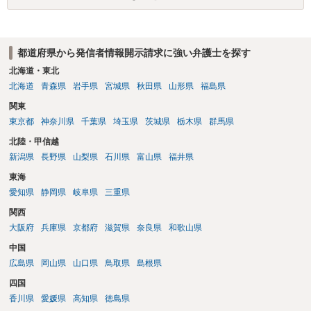
場合賠償金はいくらでしょうか。 →ケースバイケースであり、数万円
から１００万単位まで様々でしょう。裁判外であれば交渉して相手方
の請求額から減額することを試みることとなるでしょう。
都道府県から発信者情報開示請求に強い弁護士を探す
北海道・東北
北海道
青森県
岩手県
宮城県
秋田県
山形県
福島県
関東
東京都
神奈川県
千葉県
埼玉県
茨城県
栃木県
群馬県
北陸・甲信越
新潟県
長野県
山梨県
石川県
富山県
福井県
東海
愛知県
静岡県
岐阜県
三重県
関西
大阪府
兵庫県
京都府
滋賀県
奈良県
和歌山県
中国
広島県
岡山県
山口県
鳥取県
島根県
四国
香川県
愛媛県
高知県
徳島県