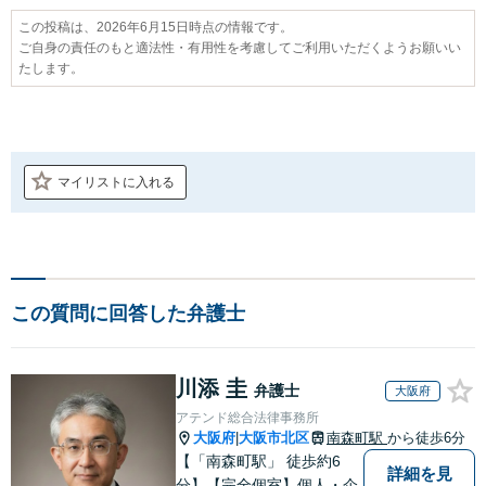
この投稿は、2026年6月15日時点の情報です。
ご自身の責任のもと適法性・有用性を考慮してご利用いただくようお願いい
たします。
マイリストに入れる
この質問に回答した弁護士
川添 圭
弁護士
大阪府
アテンド総合法律事務所
大阪府
大阪市北区
南森町駅
から徒歩6分
|
【「南森町駅」 徒歩約6
詳細を見
分】【完全個室】個人・企