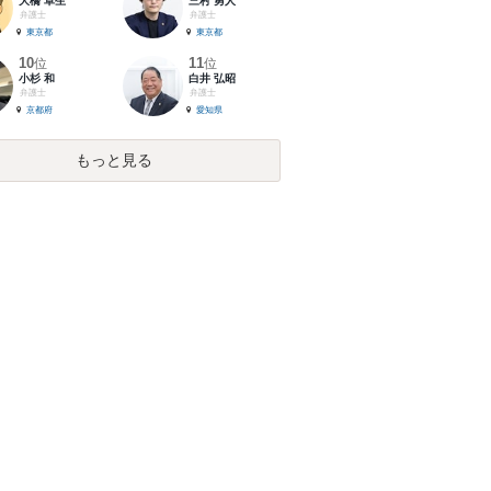
大橋 卓生
三村 勇人
弁護士
弁護士
東京都
東京都
10
11
位
位
小杉 和
白井 弘昭
弁護士
弁護士
京都府
愛知県
もっと見る