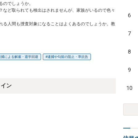
るのでしょうか。

？など取られても検出はされませんが、家族がいるので色々
6
れる人間も捜査対象になることはよくあるのでしょうか。教
7
8
逮捕による解雇・退学回避
逮捕や勾留の阻止・準抗告
9
ライン
10