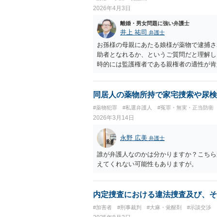
2026年4月3日
離婚・男女問題に強い弁護士
井上 祐司
弁護士
お孫様の母親にあたる娘様が薬物で逮捕さ
助者となれるか、というご質問だと理解し
時的には監護権者である親権者の適性が肯
在か、という検討のされ方をすると理解し
す。緊急時の対応、母親代わり、その他育
う観点から判断されます。 本件では3歳
同居人の薬物所持で家宅捜索や尿検
位ですが、薬物使用と虐待が客観的に認め
#薬物犯罪
#私選弁護人
#冤罪・無実・正当防衛
適切だと家裁に判断されることは十分考え
2026年3月14日
心の監護権者である親権者の適性がないと
定を得るのは通常は相当に困難でしょう。
永野 広美
弁護士
誰が弁護人なのかは分かりますか？こちら
えてくれない可能性もありますが。
内定捜査における違法捜査及び、そ
#加害者
#刑事裁判
#大麻・覚醒剤
#示談交渉