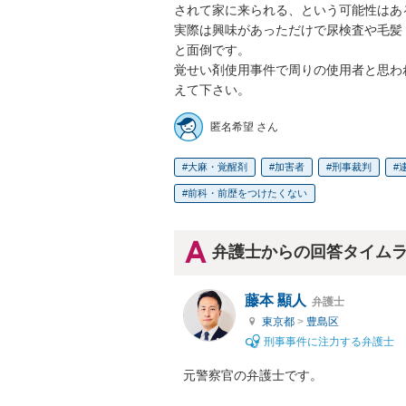
されて家に来られる、という可能性はあ
実際は興味があっただけで尿検査や毛髪
と面倒です。

覚せい剤使用事件で周りの使用者と思わ
えて下さい。
匿名希望 さん
大麻・覚醒剤
加害者
刑事裁判
前科・前歴をつけたくない
弁護士からの回答タイム
藤本 顯人
弁護士
東京都
>
豊島区
刑事事件に注力する弁護士
元警察官の弁護士です。
