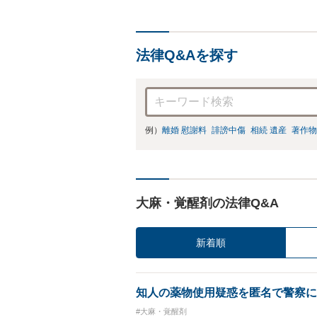
の
法律Q&Aを探す
例）
離婚 慰謝料
誹謗中傷
相続 遺産
著作物
大麻・覚醒剤の法律Q&A
新着順
知人の薬物使用疑惑を匿名で警察に
#大麻・覚醒剤