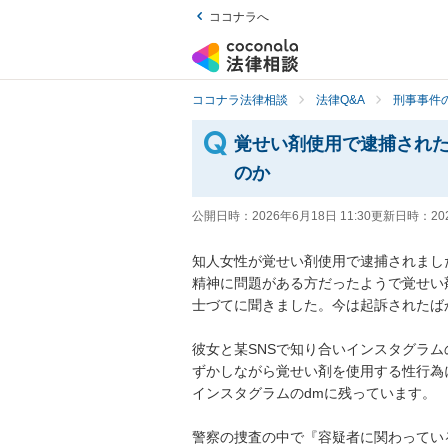
ココナラへ
ココナラ法律相談
法律Q&A
刑事事件の
覚せい剤使用で逮捕され
のか
公開日時：
2026年6月18日 11:30
更新日時：
20
知人女性が覚せい剤使用で逮捕されました
精神に問題がある方だったようで覚せい
士づてに聞きました。今は起訴されたば
彼女と某SNSで知り合いインスタグラ
ずかしながら覚せい剤を使用する性行為
インスタグラムのdmに残っています。

警察の捜査の中で『容疑者に関わってい