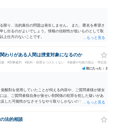
る限り、法的責任の問題は発生しません。 また、匿名を希望さ
申し出るのがよいでしょう。情報の信頼性が低いものとして取
以上仕方のないことです。
関わりがある人間は捜査対象になるのか
回避
#刑事裁判
#前科・前歴をつけたくない
#逮捕や勾留の阻止・準抗告
役にたった
2
」覚醒剤を使用していたことが伺える内容や、ご質問者様が彼女
には、ご質問者様自身が覚せい剤関係の犯罪を犯した疑いがあ
違反した可能性がなさそうなやり取りしかないのであれば、仮に
なり逮捕というよりは呼び出して話を聞かれる程度かと思いま
の法的相談