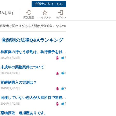
弁護士の方はこちら
&Aを探す
閲覧履歴
マイリスト
ログイン
た容疑者と関わりがある人間は捜査対象になるのか」
・覚醒剤の法律Q&Aランキング
検察側の行なう求刑は、執行猶予を付してはならないのですか？
4
2022年8月22日
未成年の薬物案件について
3
2022年4月21日
覚醒剤購入の実刑は？
2
2025年7月10日
同棲していない恋人が大麻所持で逮捕された際の家宅捜査の可能性
4
2024年4月24日
薬物摂取 逮捕歴ありです。