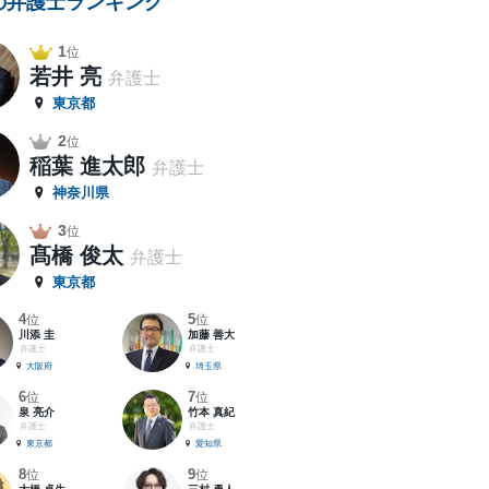
の弁護士ランキング
1
位
若井 亮
弁護士
東京都
2
位
稲葉 進太郎
弁護士
神奈川県
3
位
髙橋 俊太
弁護士
東京都
4
5
位
位
川添 圭
加藤 善大
弁護士
弁護士
大阪府
埼玉県
6
7
位
位
泉 亮介
竹本 真紀
弁護士
弁護士
東京都
愛知県
8
9
位
位