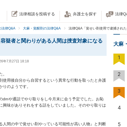
法律相談を投稿する
弁護士を探す
法律Q
法律Q&A
大麻・覚醒剤の法律Q&A
法律Q&A「覚せい剤使用で逮捕され
た容疑者と関わりがある人間は捜査対象になる
大麻
1
26年7月27日 18:18
2
。

剤使用後自分から自習するという異常な行動を取ったと弁護
かりのようです。

3
ムのdmや通話でやり取りをし今月末に会う予定でした。お恥
に興味がありそれをする話をしていました。そのやり取りは
4
5
る人間の中で覚せい剤やっている可能性が高い人物』と判断