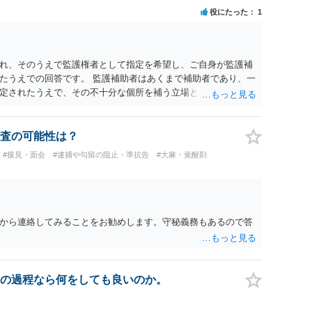
役にたった
1
れ、そのうえで監護権者として指定を希望し、ご自身が監護補
たうえでの回答です。 監護補助者はあくまで補助者であり、一
定されたうえで、その不十分な個所を補う立場として十分な存
ています。 一般論として祖父母はもちろん監護補助者となりま
児家事での不足分への対応を行うことが可能なのかどうかとい
というと母性的な関与が必要な時期ですので、一般的には母親優
査の可能性は？
られる場合には子の福祉の観点から父親の方が監護権者として
#接見・面会
#逮捕や勾留の阻止・準抗告
#大麻・覚醒剤
られます。その場合、監護補助者がいかに優秀であっても、肝
判断されたのであれば、監護補助者の適性だけで監護権者の指
から連絡してみることをお勧めします。守秘義務もあるので答
の過程なら何をしても良いのか。