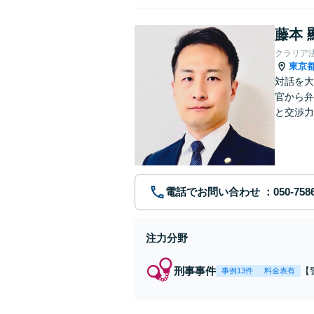
藤本 
クラリア
東京
対話を大
官から弁
と交渉力
事件まで
電話でお問い合わせ
注力分野
刑事事件
【
事例13件
料金表有
【
身
強