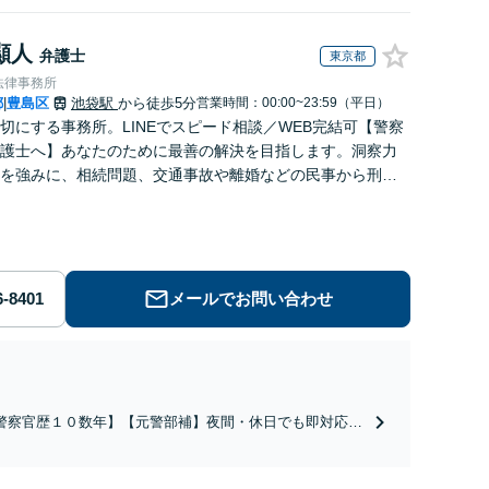
顯人
弁護士
東京都
法律事務所
都
豊島区
池袋駅
から徒歩5分
営業時間：00:00~23:59（平日）
|
切にする事務所。LINEでスピード相談／WEB完結可【警察
護士へ】あなたのために最善の解決を目指します。洞察力
を強みに、相続問題、交通事故や離婚などの民事から刑事
幅広く支援【完全個室】
メールでお問い合わせ
警察官歴１０数年】【元警部補】夜間・休日でも即対応！
即日接見】呼び出し直後や逮捕直後の対応により不起訴・
柄釈放実績多数！捜査経験を活かした先回りのサポートが
み。高い交渉力で示談成立へ尽力。少年事件／告訴・告発