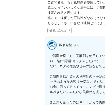
ご質問者様「も」覚醒剤を使用してい
源になっていたような場合には、ご質
捜査されると思います。

他方で、違反した可能性がなさそうな
あるとしても、いきなり逮捕というよ
役に立った
2
匿名希望
さん
ご質問者様「も」覚醒剤を使用してい
>>一緒に"隠語"セックスしたいね
ない下ネタの雑談や仕事の話などでし
ご質問者様が彼女の覚醒剤の入手源に
>>そのような内容は一切ないですね

お金に困ってるってタイミングで振
ル行きたい』みたいな美容代を渡して
また知り合ったのはネットからで実