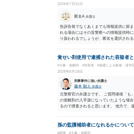
2026年7月31日
匿名A
弁護士
告訴告発でなくあくまでも情報提供に留ま
れる場合にはその旨警察への情報提供時に
り扱われるでしょうが、匿名を選択される
覚せい剤使用で逮捕された容疑者と
#大麻・覚醒剤
#加害者
#逮捕による解雇・退学
2026年6月18日
刑事事件に強い弁護士
藤本 顯人
弁護士
元警察官の弁護士です。 ご質問者様「も
の覚醒剤の入手源になっていたような場合
るので捜査されると思います。 他方で、
警察からアクションがあるとしても、いき
す。
孫の監護補助者になれるかについて
#親権
#大麻・覚醒剤