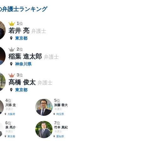
の弁護士ランキング
1
位
若井 亮
弁護士
東京都
2
位
稲葉 進太郎
弁護士
神奈川県
3
位
髙橋 俊太
弁護士
東京都
4
5
位
位
川添 圭
加藤 善大
弁護士
弁護士
大阪府
埼玉県
6
7
位
位
泉 亮介
竹本 真紀
弁護士
弁護士
東京都
愛知県