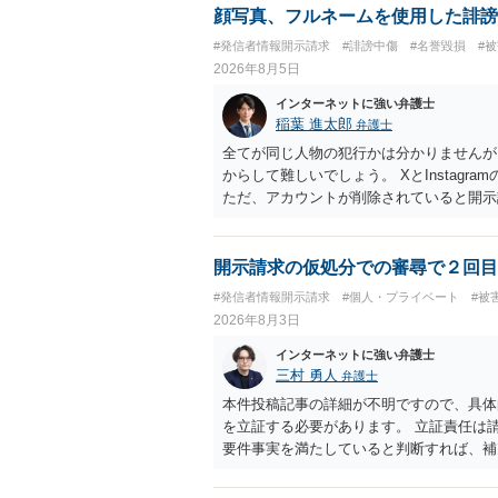
顔写真、フルネームを使用した誹謗
#発信者情報開示請求
#誹謗中傷
#名誉毀損
#
2026年8月5日
インターネットに強い弁護士
稲葉 進太郎
弁護士
全てが同じ人物の犯行かは分かりませんが
からして難しいでしょう。 XとInstag
ただ、アカウントが削除されていると開示
削除されている場合、今から進めても失敗
相手に全ての弁護士費用を負担させること
せることができるでしょう。訴訟で判決と
開示請求の仮処分での審尋で２回目
ない場合があり何ともいえないところでし
#発信者情報開示請求
#個人・プライベート
#被
2026年8月3日
インターネットに強い弁護士
三村 勇人
弁護士
本件投稿記事の詳細が不明ですので、具体
を立証する必要があります。 立証責任は
要件事実を満たしていると判断すれば、補
迅速性が要求されるためです。 書面での
はXのため、APのIPアドレスの保存期間