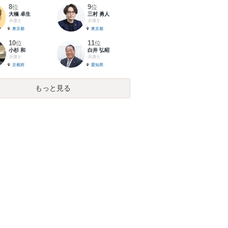
8
9
位
位
大橋 卓生
三村 勇人
弁護士
弁護士
東京都
東京都
10
11
位
位
小杉 和
白井 弘昭
弁護士
弁護士
京都府
愛知県
もっと見る