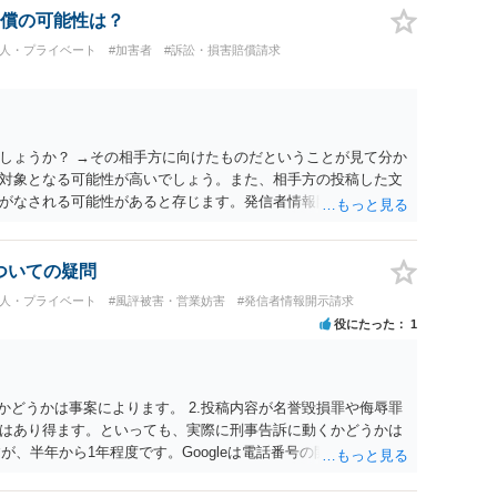
択することが重要です。
償の可能性は？
個人・プライベート
#加害者
#訴訟・損害賠償請求
しょうか？ →その相手方に向けたものだということが見て分か
対象となる可能性が高いでしょう。また、相手方の投稿した文
がなされる可能性があると存じます。発信者情報開示請求が進
に、意見照会がなされます。アカウント情報開示の場合は、ア
ます。 また、された場合賠償金はいくらでしょうか。 →ケー
単位まで様々でしょう。裁判外であれば交渉して相手方の請求
についての疑問
しょう。
個人・プライベート
#風評被害・営業妨害
#発信者情報開示請求
役にたった
1
かどうかは事案によります。 2.投稿内容が名誉毀損罪や侮辱罪
はあり得ます。といっても、実際に刑事告訴に動くかどうかは
が、半年から1年程度です。Googleは電話番号の開示請求もで
なるよう、複数ルートで開示請求が行われることが多いです。
場合、開示請求者はある程度対象者を特定できている（ただし