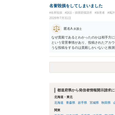
証拠による裏付けか必要なので発信者情報
名誉毀損をしてしまいました
#名誉毀損
#訴訟・損害賠償請求
#加害者
#風
2026年7月31日
匿名A
弁護士
なぜ貴殿であるとわかったのかは相手方に
という背景事情があり、投稿されたアカウ
うな投稿をするのは貴殿しかいないと推測
ことで「答え合わせ」になってしまったの
すので何とも言えません。公開の場で回答
の特定に繋がってしまうので、弁護士へ直
都道府県から発信者情報開示請求に
北海道・東北
北海道
青森県
岩手県
宮城県
秋田県
関東