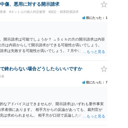
中傷、悪用に対する開示請求
被害者
#ネット上の個人特定被害
#訴訟・損害賠償請求
役にたった
1
、開示請求は可能でしょうか？ →５ｃｈの方の開示請求は内容
ramの方は内容からして開示請求ができる可能性が高いでしょう。
請求は失敗する可能性が高いでしょう。７月中にアカウントが
する可能性が高いように思われます。 相手を特定できた場合、
は可能でしょうか？ →訴訟外の交渉で相手方が認めれば負担さ
なった場合は、実際の弁護士費用が認められる場合と認められ
で終わらない場合どうしたらいいですか
ょう。
害者
役にたった
7
的なアドバイスはできませんが、開示請求はいずれも要件事実
請求者側にあります。 相手方からの反論があっても、裁判官が
充は求められません。 相手方が口頭で反論したのは、仮処分は
反論となれば、より遅延する可能性がございます。 また、本件
の問題もございます。 開示請求は法律知識が不可欠ですが、それ