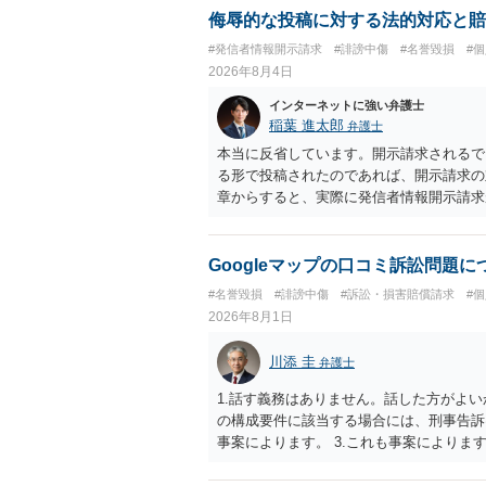
だけでは足りず、実務を踏まえた方法を選
侮辱的な投稿に対する法的対応と賠
#発信者情報開示請求
#誹謗中傷
#名誉毀損
#
2026年8月4日
インターネットに強い弁護士
稲葉 進太郎
弁護士
本当に反省しています。開示請求されるで
る形で投稿されたのであれば、開示請求の
章からすると、実際に発信者情報開示請求
むと、投稿に使った回線の契約者のところ
カウントの登録メールに意見照会がなされ
スバイケースであり、数万円から１００万
Googleマップの口コミ訴訟問題
額から減額することを試みることとなるで
#名誉毀損
#誹謗中傷
#訴訟・損害賠償請求
#
2026年8月1日
川添 圭
弁護士
1.話す義務はありません。話した方がよい
の構成要件に該当する場合には、刑事告訴
事案によります。 3.これも事案によります
きることが多いので、少しでも特定可能に
さらにいえば、利用者からの口コミ投稿の