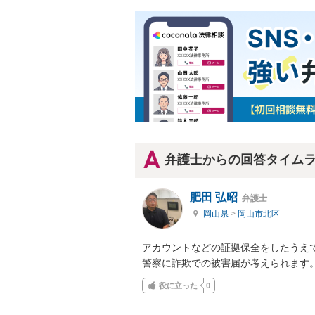
弁護士からの回答タイム
肥田 弘昭
弁護士
岡山県
>
岡山市北区
アカウントなどの証拠保全をしたうえ
警察に詐欺での被害届が考えられます
役に立った
0