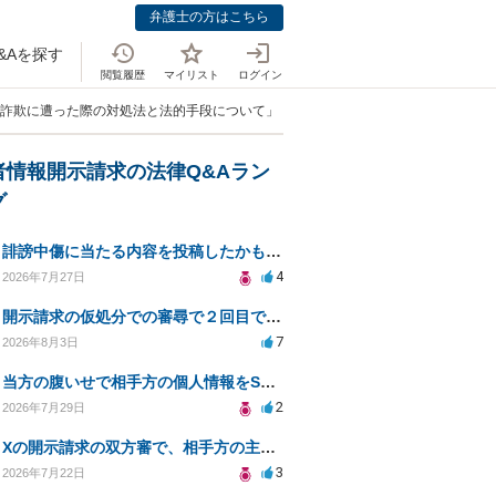
弁護士の方はこちら
&Aを探す
閲覧履歴
マイリスト
ログイン
取引詐欺に遭った際の対処法と法的手段について」
者情報開示請求の法律Q&Aラン
グ
誹謗中傷に当たる内容を投稿したかもしれない。開示請求や民事刑事裁判に発展しうるのか教えて欲しい。
4
2026年7月27日
開示請求の仮処分での審尋で２回目で終わらない場合どうしたらいいですか
7
2026年8月3日
当方の腹いせで相手方の個人情報をSNSで晒してしまい名誉毀損させてしまったかもしれない
2
2026年7月29日
Xの開示請求の双方審で、相手方の主張が口頭ばかりで把握しきれません
3
2026年7月22日