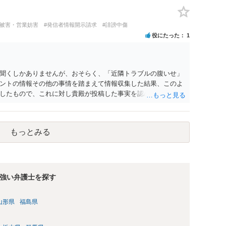
開示請求をする）というケースが比較的多いと思われます。
評被害・営業妨害
#発信者情報開示請求
#誹謗中傷
役にたった
1
聞くしかありませんが、おそらく、「近隣トラブルの腹いせ」
ントの情報その他の事情を踏まえて情報収集した結果、このよ
したもので、これに対し貴殿が投稿した事実を認めてしまった
ではないでしょうか。 相手方の動きについても、相手方次第で
するには情報が乏しく、ここで詳細を明らかにすることは事案
接相談した方がよいです。
もっとみる
強い弁護士を探す
山形県
福島県