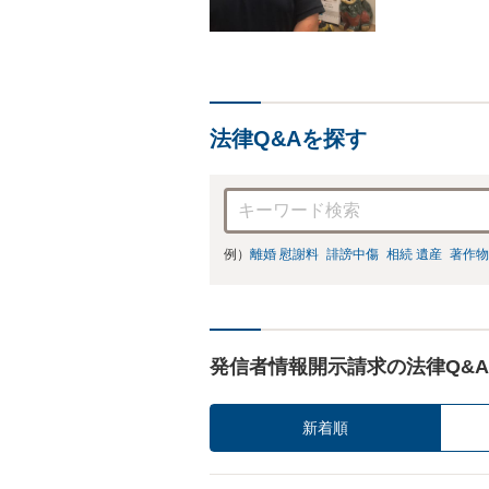
法律Q&Aを探す
例）
離婚 慰謝料
誹謗中傷
相続 遺産
著作物
発信者情報開示請求の法律Q&A
新着順