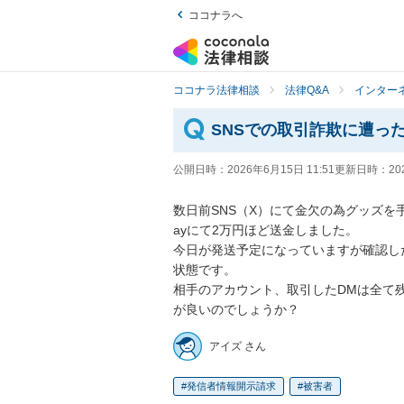
ココナラへ
ココナラ法律相談
法律Q&A
インター
SNSでの取引詐欺に遭っ
公開日時：
2026年6月15日 11:51
更新日時：
20
数日前SNS（X）にて金欠の為グッズを
ayにて2万円ほど送金しました。

今日が発送予定になっていますが確認し
状態です。

相手のアカウント、取引したDMは全て
が良いのでしょうか？
アイズ さん
発信者情報開示請求
被害者