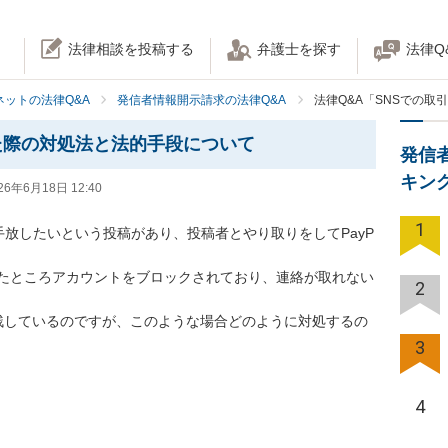
法律相談を投稿する
弁護士を探す
法律Q
ネットの法律Q&A
発信者情報開示請求の法律Q&A
法律Q&A「SNSでの
た際の対処法と法的手段について
発信
キン
26年6月18日 12:40
1
手放したいという投稿があり、投稿者とやり取りをしてPayP
たところアカウントをブロックされており、連絡が取れない
2
残しているのですが、このような場合どのように対処するの
3
4