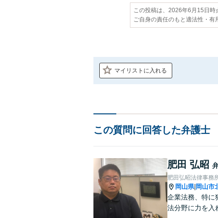
この投稿は、2026年6月15日
ご自身の責任のもと適法性・有
マイリストに入れる
この質問に回答した弁護士
肥田 弘昭
肥田弘昭法律事務
岡山県
岡山市
|
企業法務、特に
法分野に力を入