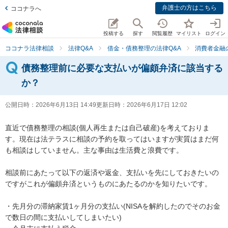
弁護士の方はこちら
ココナラへ
投稿する
探す
閲覧履歴
マイリスト
ログイン
ココナラ法律相談
法律Q&A
借金・債務整理の法律Q&A
消費者金融
債務整理前に必要な支払いが偏頗弁済に該当する
か？
公開日時：
2026年6月13日 14:49
更新日時：
2026年6月17日 12:02
直近で債務整理の相談(個人再生または自己破産)を考えておりま
す。現在は法テラスに相談の予約を取ってはいますが実質はまだ何
も相談はしていません。主な事由は生活費と浪費です。

相談前にあたって以下の返済や返金、支払いを先にしておきたいの
ですがこれが偏頗弁済というものにあたるのかを知りたいです。

・先月分の滞納家賃1ヶ月分の支払い(NISAを解約したのでそのお金
で数日の間に支払いしてしまいたい)
