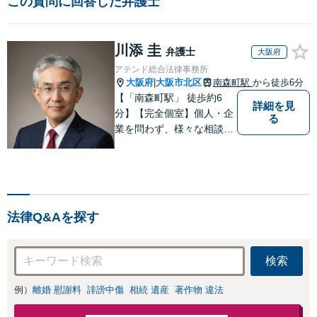
この質問に回答した弁護士
川添 圭
弁護士
大阪府
アテンド総合法律事務所
大阪府
大阪市北区
南森町駅
から徒歩6分
|
【「南森町駅」 徒歩約6
詳細を見
分】【完全個室】個人・企
る
業を問わず、様々な相談を
受け付けております。解決
へ向けて、適切なアドバイ
スをさせていただきます。
法律Q&Aを探す
検索
例）
離婚 慰謝料
誹謗中傷
相続 遺産
著作物 違法