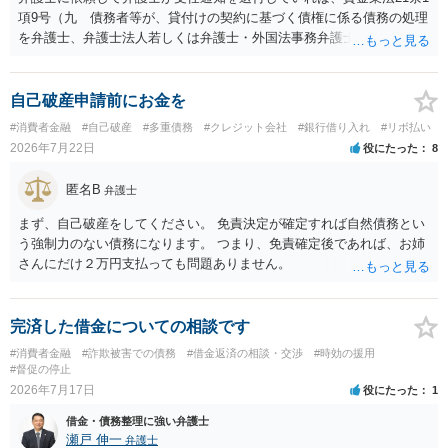
項9号（九 債務者等が、貸付けの契約に基づく債権に係る債務の処理
を弁護士、弁護士法人若しくは弁護士・外国法事務弁護士共同法人若
しくは司法書士若しくは司法書士法人（以下この号において「弁護士
等」という。）に委託し、又はその処理のため必要な裁判所における
民事事件に関する手続をとり、弁護士等又は裁判所から書面によりそ
自己破産申請前にお金を
の旨の通知があつた場合において、正当な理由がないのに、債務者等
#消費者金融
#自己破産
#多重債務
#クレジット会社
#銀行借り入れ
#リボ払い
に対し、電話をかけ、電報を送達し、若しくはファクシミリ装置を用
2026年7月22日
役にたった
8
いて送信し、又は訪問する方法により、当該債務を弁済することを要
求し、これに対し債務者等から直接要求しないよう求められたにもか
匿名B
弁護士
かわらず、更にこれらの方法で当該債務を弁済することを要求するこ
と。）に違反しています。監督官庁に行政処分を求める、裁判所に仮
まず、自己破産をしてください。 免責決定が確定すれば自然債務とい
処分申請、不退去罪が成立すれば警察に通報などの対応が考えられま
う強制力のない債務になります。 つまり、免責確定後であれば、お姉
す。ご参考にしてください。
さんにだけ２万円支払っても問題ありません。
完済した借金についての相談です
#消費者金融
#詐欺被害での債務
#借金返済の相談・交渉
#時効の援用
#督促の停止
2026年7月17日
役にたった
1
借金・債務整理に強い弁護士
瀬戸 伸一
弁護士