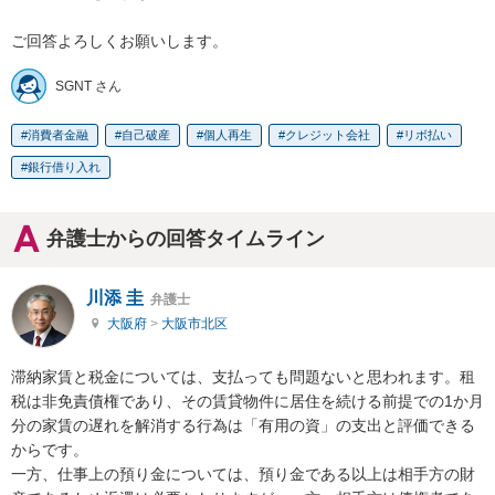
ご回答よろしくお願いします。
SGNT さん
消費者金融
自己破産
個人再生
クレジット会社
リボ払い
銀行借り入れ
弁護士からの回答タイムライン
川添 圭
弁護士
大阪府
>
大阪市北区
滞納家賃と税金については、支払っても問題ないと思われます。租
税は非免責債権であり、その賃貸物件に居住を続ける前提での1か月
分の家賃の遅れを解消する行為は「有用の資」の支出と評価できる
からです。

一方、仕事上の預り金については、預り金である以上は相手方の財