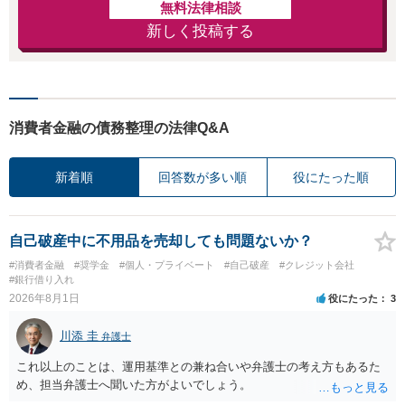
無料法律相談
新しく投稿する
消費者金融の債務整理の法律Q&A
新着順
回答数が多い順
役にたった順
自己破産中に不用品を売却しても問題ないか？
#消費者金融
#奨学金
#個人・プライベート
#自己破産
#クレジット会社
#銀行借り入れ
2026年8月1日
役にたった
3
川添 圭
弁護士
これ以上のことは、運用基準との兼ね合いや弁護士の考え方もあるた
め、担当弁護士へ聞いた方がよいでしょう。