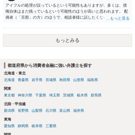
アイフルの処理が誤っているという可能性もありますが、多くは、債
権自体はまだ残っているという可能性のほうが高いと思われます。 配
偶者（「旦那」の方）のほうで、相談者様に話したくない事情等もあ
るのではないかと推察いたします。 長期間経過していれば、消滅時効
援用という方法も取れる可能性があるため、御主人に法律事務所に相
談にいくように説得されてはどうでしょうか。相談者様が一緒だと話
もっとみる
せない事情もあるかもしれないのでおひとりで行ってもらうほうがい
いかもしれません。 配偶者の債務がある状態で配偶者が亡くなると債
務を相談者様が相続するという状態になる（相続放棄などの亡くなっ
てからの方法もありますが）ため、相談者様にも関係することだとし
都道府県から消費者金融に強い弁護士を探す
て相談にいくようにお話してみてはどうでしょうか。
北海道・東北
北海道
青森県
岩手県
宮城県
秋田県
山形県
福島県
関東
東京都
神奈川県
千葉県
埼玉県
茨城県
栃木県
群馬県
北陸・甲信越
新潟県
長野県
山梨県
石川県
富山県
福井県
東海
愛知県
静岡県
岐阜県
三重県
関西