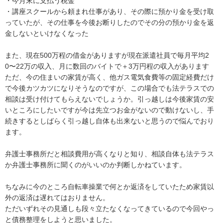
・今月末に支払う税金

・講座スクールから頼まれ仕事があり、その際に預かり金を受け取
っていたが、その仕事を今後お断りしたのでその分の預かり金を返
金しないといけなくなった

また、現在500万程の借金がありますが現在派遣社員で毎月平均2
0〜22万の収入、月に数回のバイトで＋3万円程の収入があります

ただ、今の住まいの家賃が高く、他ガス電気食費等の固定経費だけ
で今後カツカツになりそうなのですが、この場合でも法テラスでの
相談は受け付けてもらえないでしょうか。引っ越しは今後家賃の安
いところにしたいですが今は先立つお金がないので動けないし、手
続きするとしばらく引っ越し自体も出来ないと思うので悩んでおり
ます。

弁護士事務所だと相談費用が高くなりと知り、相談自体も法テラス
か弁護士事務所に聞くのがいいのか判断しかねています。

ちなみに今のところ自転車操業で何とか返済をしていたため家賃以
外の返済は遅れてはおりません。

ただいずれその見通しも段々立たなくなってきているので今回やっ
と債務整理をしようと思いました。
