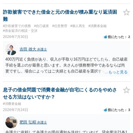
詐欺被害でできた借金と元の借金が積み重なり返済困
難
#詐欺被害での債務
#自己破産
#任意整理
#個人再生
#消費者金融
#借金返済の相談・交渉
2026年7月30日
役にたった
2
吉田 雄大
弁護士
400万円近く負債があり、収入が手取り16万円ほどでしたら、自己破産
手続を選ぶのが最善と思います。夫さんが債務整理中であるならば尚
更ですし、場合によってはご夫婦とも自己破産を選択する方法もある
と思います。
息子の借金問題で消費者金融が自宅にくるのをやめさ
せる方法はないですか？
#消費者金融
2026年7月24日
役にたった
3
肥田 弘昭
弁護士
弁護士に依頼して弁護士が受任通知を送付していれば、貸金業法21条1