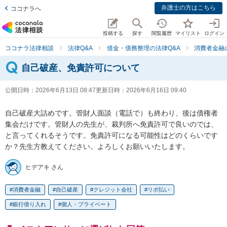
弁護士の方はこちら
ココナラへ
投稿する
探す
閲覧履歴
マイリスト
ログイン
ココナラ法律相談
法律Q&A
借金・債務整理の法律Q&A
消費者金融
自己破産、免責許可について
公開日時：
2026年6月13日 08:47
更新日時：
2026年6月16日 09:40
自己破産大詰めです。管財人面談（電話で）も終わり、後は債権者
集会だけです。管財人の先生が、裁判所へ免責許可で良いのでは、
と言ってくれるそうです。免責許可になる可能性はどのくらいです
か？先生方教えてください。よろしくお願いいたします。
ヒデアキ さん
消費者金融
自己破産
クレジット会社
リボ払い
銀行借り入れ
個人・プライベート