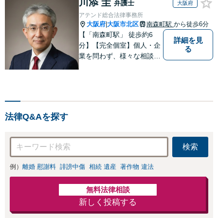
川添 圭
弁護士
大阪府
アテンド総合法律事務所
大阪府
大阪市北区
南森町駅
から徒歩6分
|
【「南森町駅」 徒歩約6
詳細を見
分】【完全個室】個人・企
る
業を問わず、様々な相談を
受け付けております。解決
へ向けて、適切なアドバイ
スをさせていただきます。
法律Q&Aを探す
検索
例）
離婚 慰謝料
誹謗中傷
相続 遺産
著作物 違法
無料法律相談
新しく投稿する