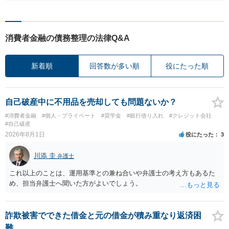
消費者金融の債務整理の法律Q&A
新着順
回答数が多い順
役にたった順
自己破産中に不用品を売却しても問題ないか？
#消費者金融
#個人・プライベート
#奨学金
#銀行借り入れ
#クレジット会社
#自己破産
2026年8月1日
役にたった
3
川添 圭
弁護士
これ以上のことは、運用基準との兼ね合いや弁護士の考え方もあるた
め、担当弁護士へ聞いた方がよいでしょう。
詐欺被害でできた借金と元の借金が積み重なり返済困
難