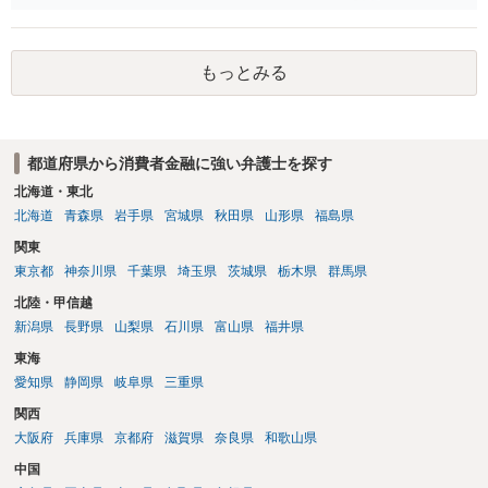
るのではないかと推察いたします。 長期間経過していれば、消滅時効
援用という方法も取れる可能性があるため、御主人に法律事務所に相
談にいくように説得されてはどうでしょうか。相談者様が一緒だと話
もっとみる
せない事情もあるかもしれないのでおひとりで行ってもらうほうがい
いかもしれません。 配偶者の債務がある状態で配偶者が亡くなると債
務を相談者様が相続するという状態になる（相続放棄などの亡くなっ
てからの方法もありますが）ため、相談者様にも関係することだとし
都道府県から消費者金融に強い弁護士を探す
て相談にいくようにお話してみてはどうでしょうか。
北海道・東北
北海道
青森県
岩手県
宮城県
秋田県
山形県
福島県
関東
東京都
神奈川県
千葉県
埼玉県
茨城県
栃木県
群馬県
北陸・甲信越
新潟県
長野県
山梨県
石川県
富山県
福井県
東海
愛知県
静岡県
岐阜県
三重県
関西
大阪府
兵庫県
京都府
滋賀県
奈良県
和歌山県
中国