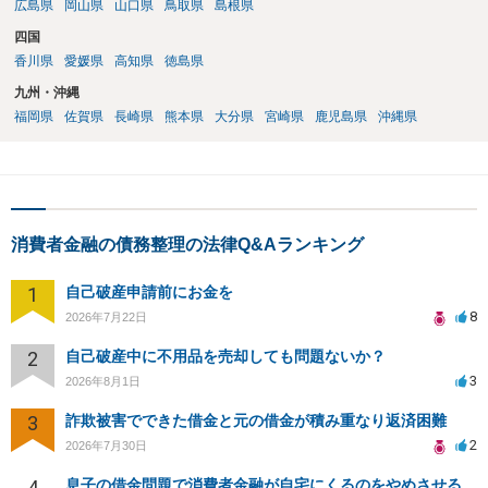
広島県
岡山県
山口県
鳥取県
島根県
四国
香川県
愛媛県
高知県
徳島県
九州・沖縄
福岡県
佐賀県
長崎県
熊本県
大分県
宮崎県
鹿児島県
沖縄県
消費者金融の債務整理の法律Q&Aランキング
1
自己破産申請前にお金を
8
2026年7月22日
2
自己破産中に不用品を売却しても問題ないか？
3
2026年8月1日
3
詐欺被害でできた借金と元の借金が積み重なり返済困難
2
2026年7月30日
4
息子の借金問題で消費者金融が自宅にくるのをやめさせる方法はないですか？