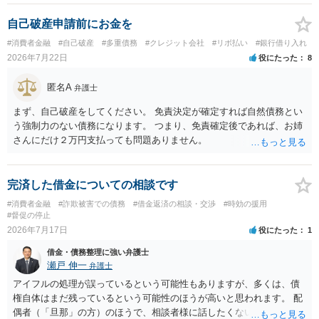
等」という。）に委託し、又はその処理のため必要な裁判所における
民事事件に関する手続をとり、弁護士等又は裁判所から書面によりそ
自己破産申請前にお金を
の旨の通知があつた場合において、正当な理由がないのに、債務者等
#消費者金融
#自己破産
#多重債務
#クレジット会社
#リボ払い
#銀行借り入れ
に対し、電話をかけ、電報を送達し、若しくはファクシミリ装置を用
2026年7月22日
役にたった
8
いて送信し、又は訪問する方法により、当該債務を弁済することを要
求し、これに対し債務者等から直接要求しないよう求められたにもか
匿名A
弁護士
かわらず、更にこれらの方法で当該債務を弁済することを要求するこ
と。）に違反しています。監督官庁に行政処分を求める、裁判所に仮
まず、自己破産をしてください。 免責決定が確定すれば自然債務とい
処分申請、不退去罪が成立すれば警察に通報などの対応が考えられま
う強制力のない債務になります。 つまり、免責確定後であれば、お姉
す。ご参考にしてください。
さんにだけ２万円支払っても問題ありません。
完済した借金についての相談です
#消費者金融
#詐欺被害での債務
#借金返済の相談・交渉
#時効の援用
#督促の停止
2026年7月17日
役にたった
1
借金・債務整理に強い弁護士
瀬戸 伸一
弁護士
アイフルの処理が誤っているという可能性もありますが、多くは、債
権自体はまだ残っているという可能性のほうが高いと思われます。 配
偶者（「旦那」の方）のほうで、相談者様に話したくない事情等もあ