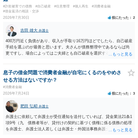
#詐欺被害での債務
#自己破産
#任意整理
#個人再生
#消費者金融
#借金返済の相談・交渉
2026年7月30日
役にたった
2
吉田 雄大
弁護士
400万円近く負債があり、収入が手取り16万円ほどでしたら、自己破産
手続を選ぶのが最善と思います。夫さんが債務整理中であるならば尚
更ですし、場合によってはご夫婦とも自己破産を選択する方法もある
と思います。
息子の借金問題で消費者金融が自宅にくるのをやめさ
せる方法はないですか？
#消費者金融
2026年7月24日
役にたった
3
肥田 弘昭
弁護士
弁護士に依頼して弁護士が受任通知を送付していれば、貸金業法21条1
項9号（九 債務者等が、貸付けの契約に基づく債権に係る債務の処理
を弁護士、弁護士法人若しくは弁護士・外国法事務弁護士共同法人若
しくは司法書士若しくは司法書士法人（以下この号において「弁護士