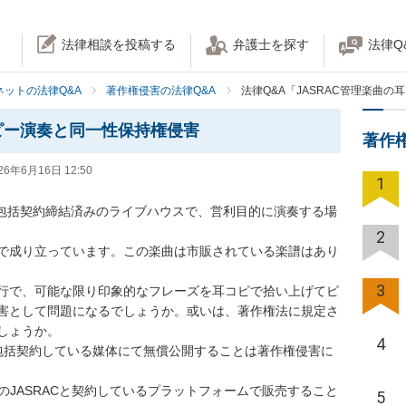
法律相談を投稿する
弁護士を探す
法律Q
ネットの法律Q&A
著作権侵害の法律Q&A
法律Q&A「JASRAC管理楽曲
コピー演奏と同一性保持権侵害
著作
26年6月16日 12:50
1
、包括契約締結済みのライブハウスで、営利目的に演奏する場
2
で成り立っています。この楽曲は市販されている楽譜はあり
3
行で、可能な限り印象的なフレーズを耳コピで拾い上げてピ
害として問題になるでしょうか。或いは、著作権法に規定さ
ょうか。

4
ACと包括契約している媒体にて無償公開することは著作権侵害に
e等のJASRACと契約しているプラットフォームで販売すること
5