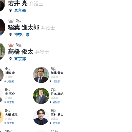
若井 亮
弁護士
東京都
2
位
稲葉 進太郎
弁護士
神奈川県
3
位
髙橋 俊太
弁護士
東京都
4
5
位
位
川添 圭
加藤 善大
弁護士
弁護士
大阪府
埼玉県
6
7
位
位
泉 亮介
竹本 真紀
弁護士
弁護士
東京都
愛知県
8
9
位
位
大橋 卓生
三村 勇人
弁護士
弁護士
東京都
東京都
10
11
位
位