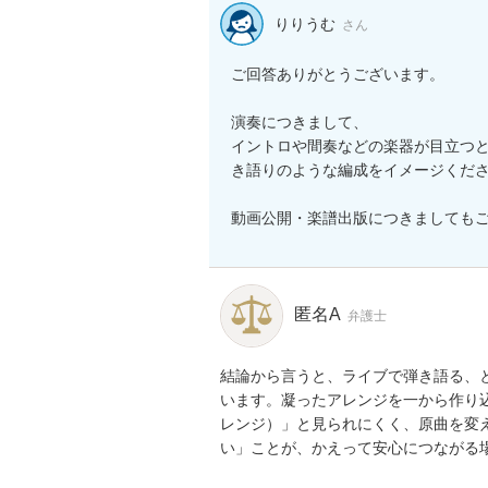
りりうむ
さん
ご回答ありがとうございます。

演奏につきまして、

イントロや間奏などの楽器が目立つ
き語りのような編成をイメージくださ
動画公開・楽譜出版につきましても
匿名A
弁護士
結論から言うと、ライブで弾き語る、
います。凝ったアレンジを一から作り
レンジ）」と見られにくく、原曲を変
い」ことが、かえって安心につながる場