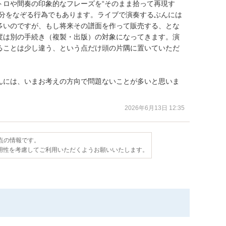
トロや間奏の印象的なフレーズを“そのまま拾って再現す
部分をなぞる行為でもあります。ライブで演奏するぶんには
多いのですが、もし将来その譜面を作って販売する、とな
度は別の手続き（複製・出版）の対象になってきます。演
ることは少し違う、という点だけ頭の片隅に置いていただ
んには、いまお考えの方向で問題ないことが多いと思いま
2026年6月13日 12:35
時点の情報です。
用性を考慮してご利用いただくようお願いいたします。