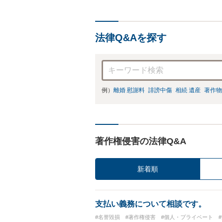
法律Q&Aを探す
例）
離婚 慰謝料
誹謗中傷
相続 遺産
著作物
著作権侵害の法律Q&A
新着順
支払い義務について相談です。
#名誉毀損
#著作権侵害
#個人・プライベート