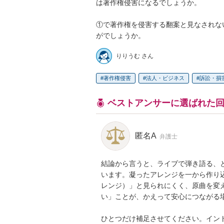
は著作権侵害になるでしょうか。

①で著作権を侵害する翻案と見なされな
がでしょうか。
りりうむ さん
著作権侵害
法人・ビジネス
訴訟・損
ベストアンサーに選ばれた
匿名A
弁護士
結論から言うと、ライブで弾き語る、
います。凝ったアレンジを一から作り
レンジ）」と見られにくく、原曲を変
い」ことが、かえって安心につながる場
ひとつだけ補足させてください。イン