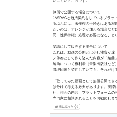
いにくいところです。

無償で公開する場合について

JASRACと包括契約をしているプラ
るぶんには、著作権の手続きはある程
たいのは、アレンジが加わる場合など
同一性保持権）処理が必要になる、とい
楽譜にして販売する場合について

これは、動画の公開とは少し性質が違
ノ伴奏として作り込んだ内容が「編曲
編曲について権利者（音楽出版社など
管理団体と契約していても、それだけで
「歌ってみた動画として無償公開でき
は分けて考える必要があります。実際
社、譜面の内容、プラットフォームの
専門家に相談されることをお勧めしま
役に立った
0