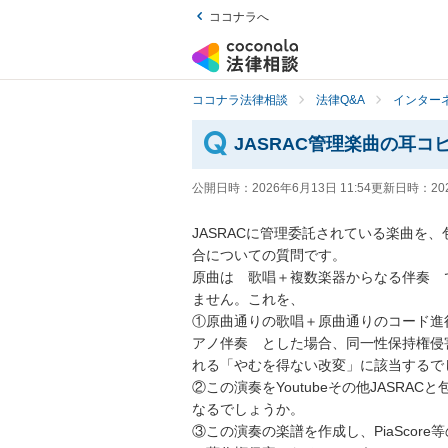
ココナラへ
ココナラ法律相談
法律Q&A
インター
JASRAC管理楽曲の耳
公開日時：
2026年6月13日 11:54
更新日時：
20
JASRACに管理委託されている楽曲を
合についての質問です。

原曲は　歌唱＋複数楽器からなる伴奏　
ません。これを、

①原曲通りの歌唱＋原曲通りのコード進
アノ伴奏　とした場合、同一性保持権侵
れる「やむを得ない改変」に該当するでし
②この演奏をYoutubeその他JASR
なるでしょうか。

③この演奏の楽譜を作成し、PiaScor