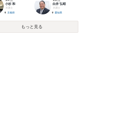
小杉 和
白井 弘昭
弁護士
弁護士
京都府
愛知県
もっと見る