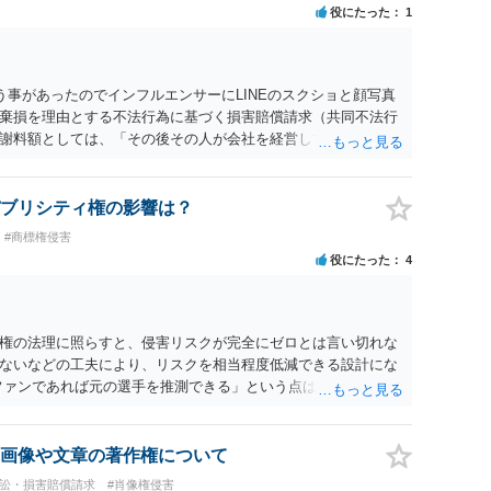
役にたった
1
う事があったのでインフルエンサーにLINEのスクショと顔写真
棄損を理由とする不法行為に基づく損害賠償請求（共同不法行
謝料額としては、「その後その人が会社を経営しているようで
8人分の従業員の年間利益を請求すると言われています。」で
すので、損害額で争っても良いかと思います。ご参考にしてく
ブリシティ権の影響は？
#商標権侵害
役にたった
4
権の法理に照らすと、侵害リスクが完全にゼロとは言い切れな
ないなどの工夫により、リスクを相当程度低減できる設計にな
ファンであれば元の選手を推測できる」という点は、裁判で争わ
とする」と判断される余地を残すため、一定の注意が必要で
に一定の影響を与える可能性がありますが、決定的要因ではあり
主に「専ら顧客吸引力の利用を目的とするか」という点で判断さ
画像や文章の著作権について
的」を強く示す要素ですが、それだけで直ちに侵害となるわけ
訴訟・損害賠償請求
#肖像権侵害