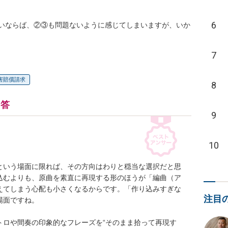
6
いならば、②③も問題ないように感じてしまいますが、いか
7
害賠償請求
8
回答
9
10
という場面に限れば、その方向はわりと穏当な選択だと思
込むよりも、原曲を素直に再現する形のほうが「編曲（ア
えてしまう心配も小さくなるからです。「作り込みすぎな
注目
面ですね。

トロや間奏の印象的なフレーズを“そのまま拾って再現す