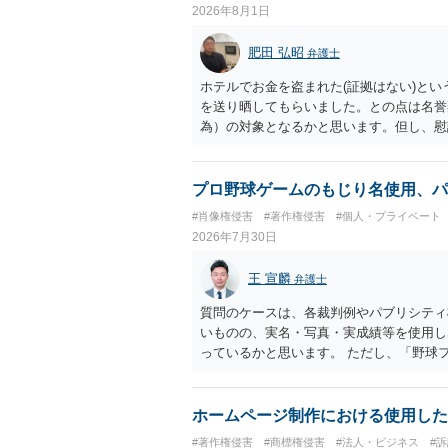
2026年8月1日
肥田 弘昭
弁護士
ホテルでお金を盗まれた(証拠はない)とい
を送り晒してもらいました。との点は名誉
為）の対象となるかと思います。但し、慰
仕事が飛んだとのことでその分の賠償金と
の計算がすべて損害とならないかと思いま
ださい。
プロ野球ゲームのもじり名使用、パ
#肖像権侵害
#著作権侵害
#個人・プライベート
2026年7月30日
王 宣麟
弁護士
質問のケースは、各裁判例やパブリシティ
いものの、実名・写真・実成績等を使用し
っているかと思います。 ただし、「野球
れた場合に「専ら顧客吸引力の利用を目的
す。 また、広告収益の有無は、侵害判断
ません。 パブリシティ権侵害の成否は、
ホームページ制作における使用した
れます。広告収益があることは「商業的目
#著作権侵害
#商標権侵害
#法人・ビジネス
#