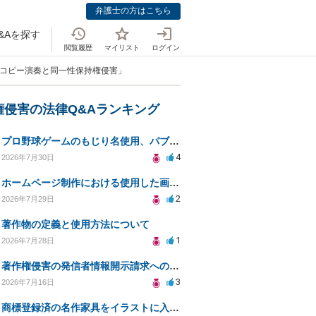
弁護士の方はこちら
&Aを探す
閲覧履歴
マイリスト
ログイン
の耳コピー演奏と同一性保持権侵害」
権侵害の法律Q&Aランキング
プロ野球ゲームのもじり名使用、パブリシティ権の影響は？
4
2026年7月30日
ホームページ制作における使用した画像や文章の著作権について
2
2026年7月29日
著作物の定義と使用方法について
1
2026年7月28日
著作権侵害の発信者情報開示請求への対応策について相談
3
2026年7月16日
商標登録済の名作家具をイラストに入れて販売するのは違法でしょうか