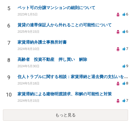
5
ペット可の分譲マンションの細則について
6
2023年1月5日
6
賃貸の連帯保証人から外れることの可能性について
6
2025年9月15日
7
家賃滞納弁護士事務所封書
7
2024年8月10日
8
高齢者 投資不動産 押し買い 解除
9
2024年5月30日
9
住人トラブルに関する相談：家賃滞納と退去費の支払いを拒否され、管理鍵の横領も発生
8
2024年5月18日
10
家賃滞納による建物明渡請求、和解の可能性と対策
7
2024年5月15日
もっと見る