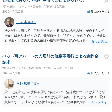
の定めがある場合は、この限りでない。」とのことから、報酬を得る
#契約解除
#オーナー・売主側
#契約不適合責任
目的がないのであれば適法です。なぜなら、弁護士法72条に違反しな
2026年7月27日
役にたった
1
いのであれば、委任については無償で委任者が受任者に委任できるか
らです。ご参考にしてください。
川添 圭
弁護士
法人登記に際して、借地を本店とする場合に地主の許可が必要という
決まりはありませんので、登記自体は可能です。 そのため、用法違反
を理由として借地契約の解除や損害賠償等が認められるかどうかが問
題になると思われます。具体的には、「住宅用」というのが、借地人
の建物を住居用に限定する（事業に使用しない）特約があると評価で
きるかどうかが重要でしょう（借地契約締結後に賃借人が建物を店舗
ペット可アパートの入居前の修繕不履行による違約金
に改装したという事案で、住居に限定する特約までは存在しなかった
請求
として契約解除を認めなかった裁判例があります）。契約条項の記載
#賃貸契約トラブル
#契約解除
#住民・入居者・買主側
や解釈の問題になりますので、弁護士へ直接相談されることをお勧め
2026年7月3日
役にたった
1
します。
永野 広美
弁護士
貸主（賃貸人）の債務不履行であるので、清掃費については支払う必
要がないです。 エアコンの修繕は賃貸借契約に特約がない限り、貸主
負担です。 以上のような事情があるので、短期解約違約金を支払う必
要はないと反論できる可能性があります。