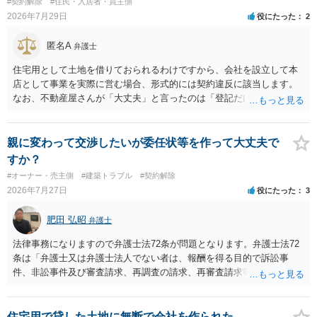
#契約解除
#住民・入居者・買主側
あるお知り合いさんにとっても、自身の経済的負担を最小限に食い止
2026年7月29日
役にたった
2
められるため望ましいやり方だといえます。
匿名A
弁護士
住宅用として土地を借りておられるわけですから、会社を設立して本
店として事業を実際に営む場合、形式的には契約違反に該当します。
なお、不動産屋さんが「大丈夫」と言ったのは「登記だけなら実務上
トラブルになることは少ない」という経験則に基づいたものと推測さ
れますが、これは法的な保証ではありません。 ただ、解除まで認めら
れるかどうかについては信頼関係が破壊されたかどうかで判断されま
親に変わって交渉したいが委任状等を作って大丈夫で
すので、建物を事務所・店舗用に大きく改築する等までなさらない限
すか？
り、リスクはそれほど大きくないかもしれません。 しかしそれでも、
#オーナー・売主側
#建築トラブル
#契約解除
大家さんが契約違反を口実に、将来の更新時に更新料の上乗せを要求
2026年7月27日
役にたった
3
したり、立ち退きを迫る材料に使ったりする可能性は否定できませ
ん。
肥田 弘昭
弁護士
法律事務になりますので弁護士法72条が問題となります。弁護士法72
条は「弁護士又は弁護士法人でない者は、報酬を得る目的で訴訟事
件、非訟事件及び審査請求、再調査の請求、再審査請求等行政庁に対
する不服申立事件その他一般の法律事件に関して鑑定、代理、仲裁若
しくは和解その他の法律事務を取り扱い、又はこれらの周旋をするこ
とを業とすることができない。ただし、この法律又は他の法律に別段
住宅用で貸した土地に無断で会社を作られた。