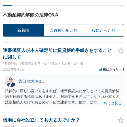
不動産契約解除の法律Q&A
新着順
回答数が多い順
役にたった順
連帯保証人が本人確定前に賃貸解約手続きをすること
に関して
#契約解除
#賃貸契約トラブル
#住民・入居者・買主側
2026年8月3日
役にたった
3
吉田 雄大
弁護士
法律的に正しい言い方をすれば、連帯保証人だからといって賃貸借契
約を解約する権限はありません。解約できるのは亡くなられた本人の
法定相続人だけであるのが一応の建前です。他方、法律論はさてお
き、事実上であれ明渡が完了すれば賃貸人としてはそれ以上のことを
する動機づけがなくなります。 今回進められつつある手続はあくまで
も、建物を賃貸人に一日も早く明け渡すための便宜的方法として理解
借地に会社設立しても大丈夫ですか？
するのが良いと思います。またその方法で進めた方が、連帯保証人で