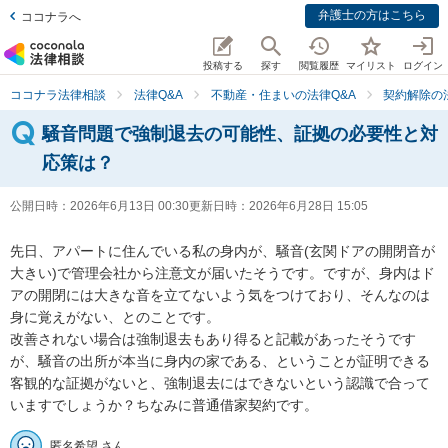
弁護士の方はこちら
ココナラへ
投稿する
探す
閲覧履歴
マイリスト
ログイン
ココナラ法律相談
法律Q&A
不動産・住まいの法律Q&A
契約解除の
騒音問題で強制退去の可能性、証拠の必要性と対
応策は？
公開日時：
2026年6月13日 00:30
更新日時：
2026年6月28日 15:05
先日、アパートに住んでいる私の身内が、騒音(玄関ドアの開閉音が
大きい)で管理会社から注意文が届いたそうです。ですが、身内はド
アの開閉には大きな音を立てないよう気をつけており、そんなのは
身に覚えがない、とのことです。

改善されない場合は強制退去もあり得ると記載があったそうです
が、騒音の出所が本当に身内の家である、ということが証明できる
客観的な証拠がないと、強制退去にはできないという認識で合って
いますでしょうか？ちなみに普通借家契約です。
匿名希望 さん