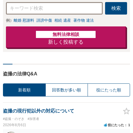
検索
例）
離婚 慰謝料
誹謗中傷
相続 遺産
著作物 違法
無料法律相談
新しく投稿する
盗撮の法律Q&A
新着順
回答数が多い順
役にたった順
盗撮の現行犯以外の対応について
#盗撮・のぞき
#加害者
2026年8月6日
役にたった
1