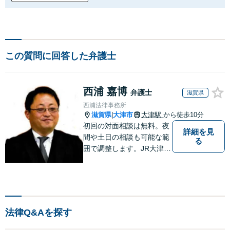
この質問に回答した弁護士
西浦 嘉博
弁護士
滋賀県
西浦法律事務所
滋賀県
大津市
大津駅
から徒歩10分
|
初回の対面相談は無料。夜
詳細を見
間や土日の相談も可能な範
る
囲で調整します。JR大津駅
から徒歩10分、京阪大津線
上栄町駅から徒歩4分、大
津赤十字病院の前になりま
す。 【滋賀県２位 弁護士
ドットコムランキング（20
法律Q&Aを探す
24年7月-2026年7月現
在）】