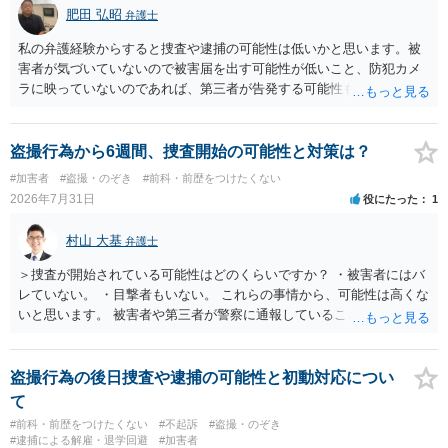
肥田 弘昭
弁護士
私の弁護経験からすると捜査や逮捕の可能性は低いかと思います。被
害者が気づいていないので被害届を出す可能性が低いこと、防犯カメ
ラに映っていないのであれば、第三者が告発する可能性も低いこと、
証拠は削除されていることからです。但し、「電車内で携帯で対面に
座る女性を盗撮(全体像写真1枚と5秒程度の動画)してしまいました。下
着や胸など強調したものではありません。」とありますが、少なくと
盗撮行為から6週間、捜査開始の可能性と対策は？
も捜査段階では性的姿態等撮影罪の被疑事実で逮捕勾留されるケース
#加害者
#盗撮・のぞき
#前科・前歴をつけたくない
が私の弁護経験では多くなった印象です（最終的には不起訴ないし各
2026年7月31日
役にたった
1
都道府県の迷惑防止条例違反になることもあります）。2度としないこ
とをお勧めいたします。ご参考にしてください。
村山 大基
弁護士
＞捜査が開始されている可能性はどのくらいですか？ ・被害者にはバ
レていない。 ・目撃者もいない。 これらの事情から、可能性は高くな
いと思います。 被害者や第三者が警察に通報していることは考えにく
く、警察がそもそも相談者さんの犯行を認識していないと予想される
からです。 保護観察期間中とのことですので、 必要なら医師の診察を
受けるなども検討なさると良いと思います。
盗撮行為の後日捜査や逮捕の可能性と初動対応につい
て
#前科・前歴をつけたくない
#不起訴
#盗撮・のぞき
#逮捕による解雇・退学回避
#加害者