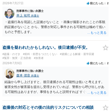
2026年7月27日
役にたった
2
刑事事件に強い弁護士
井上 祐司
弁護士
・盗撮行為を現認した証拠がないこと ・画像が撮影されたことの客観
的証拠がないこと から、警察が対応し事件される可能性は極めて低い
ものと予想します。
盗撮を疑われたかもしれない。後日逮捕が不安。
#盗撮・のぞき
#前科・前歴をつけたくない
#逮捕による解雇・退学回避
#冤罪・無実・正当防衛
#加害者
2026年7月9日
役にたった
2
刑事事件に強い弁護士
森本 偲音
弁護士
結論から申し上げますと、後日逮捕される可能性は低いと考えます。
被害女性が被害届を提出し受理されていれば、警察から呼び出しがあ
る可能性はありますが、事情をきちんと説明すれば すぐに逮捕される
ということはないと考えます。 別の卑猥な画像ということですが、こ
の画像が盗撮した画像等であれば別途問題となる可能性はあります
が、被害者が特定できない以上、 立件することは難しく、厳重注意で
盗撮後の対応とその後の法的リスクについての相談