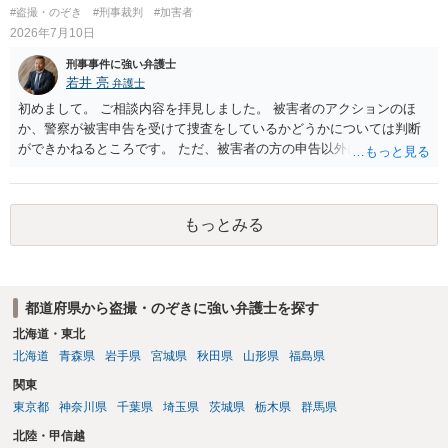
終わる可能性が高いかと存じます。 以上ご参考までに。
#盗撮・のぞき
#刑事裁判
#加害者
2026年7月10日
刑事事件に強い弁護士
若井 亮
弁護士
初めまして。 ご相談内容を拝見しました。 被害者のアクションのほ
か、警察が被害申告を受けて捜査をしているかどうかについては判断
ができかねるところです。 ただ、被害者の方の申告以外に証拠が無い
と思われることからすると、警察が事件化するのは難しいと思われま
す。 万が一、警察から連絡が来るようなことがあれば、その際に改め
て弁護士にご相談ください。
もっとみる
都道府県から盗撮・のぞきに強い弁護士を探す
北海道・東北
北海道
青森県
岩手県
宮城県
秋田県
山形県
福島県
関東
東京都
神奈川県
千葉県
埼玉県
茨城県
栃木県
群馬県
北陸・甲信越