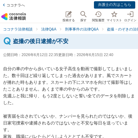
弁護士の方はこちら
ココナラへ
投稿する
探す
閲覧履歴
マイリスト
ログイン
ココナラ法律相談
法律Q&A
刑事事件の法律Q&A
盗撮・のぞきの法律
盗撮の後日逮捕が不安
公開日時：
2026年6月12日 22:35
更新日時：
2026年6月15日 22:40
自分の車の中から歩いている女子高生を動画で撮影してしまいまし
た。数十回ほど繰り返してしまった過去があります。風でスカート
が捲れた時もあります。スカートの下にスマホを向けて撮影等はし
たことありません。あくまで車の中からのみです。

先週ふと我に帰り、もう2度としないと誓い全てのデータを削除しま
した。

被害届を出されていないか、ナンバーを見られたのではないか、後
日家宅捜索や逮捕されるのではないかと不安な毎日を送っていま
す。

家族、職場にバレたらどうしようととても不安です。
