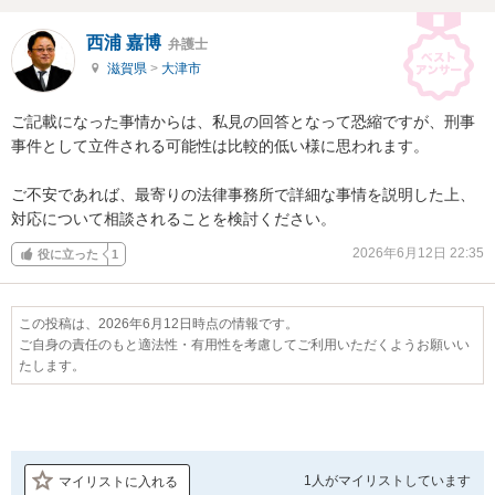
西浦 嘉博
弁護士
滋賀県
>
大津市
ご記載になった事情からは、私見の回答となって恐縮ですが、刑事
事件として立件される可能性は比較的低い様に思われます。

ご不安であれば、最寄りの法律事務所で詳細な事情を説明した上、
対応について相談されることを検討ください。
2026年6月12日 22:35
役に立った
1
この投稿は、2026年6月12日時点の情報です。
ご自身の責任のもと適法性・有用性を考慮してご利用いただくようお願いい
たします。
1人が
マイリストしています
マイリストに入れる