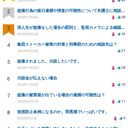
43
2020年5月6日
2
盗撮行為の後日逮捕や捜査の可能性について弁護士に相談したい
28
2025年7月24日
3
浪人生が盗撮をした場合の罰則と、監視カメラによる確認について
16
2023年6月13日
4
集団ストーカー被害の対策と刑事罰のための相談先は？
37
2021年6月11日
5
盗撮されました。示談したいです。
28
2020年7月25日
6
示談金が払えない場合
10
2022年7月24日
7
盗撮の被害届が出ている場合の逮捕の可能性は？
11
2025年10月7日
8
迷惑防止条例になるのか。罪悪感でいっぱいです。
9
2022年5月1日