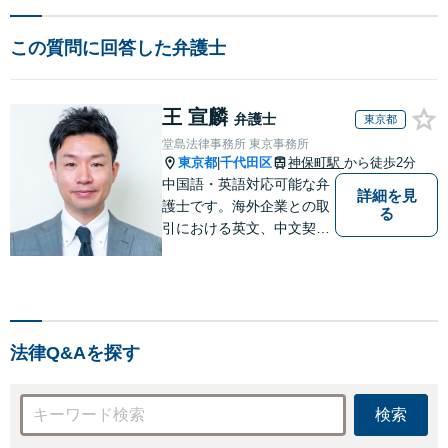
この質問に回答した弁護士
王 宣麟
弁護士
東京都
堂島法律事務所 東京事務所
東京都
千代田区
神保町駅
から徒歩2分
|
中国語・英語対応可能な弁
詳細を見
護士です。海外企業との取
る
引における英文、中文契約
書のレビューやM&A、海外
進出サポートをしていま
す。中国やシンガポールへ
の海外留学・出向経験もあ
るため、現地文化を踏まえ
法律Q&Aを探す
たきめ細かなアドバイスが
可能です。
検索