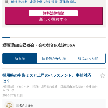
例）
離婚 慰謝料
誹謗中傷
相続 遺産
著作物 違法
無料法律相談
新しく投稿する
退職理由(自己都合・会社都合)の法律Q&A
新着順
回答数が多い順
役にたった順
採用時の申告ミスと上司のハラスメント、事前対応
は？
#退職勧奨
#セクハラ
#労働・雇用契約違反
#退職理由(自己都合・会社都合)
#パワハラ
2026年7月31日
匿名A
弁護士