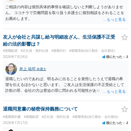
ご相談の内容は個別具体的事情を確認しないと判断しようがありませ
ん。 ココナラで労働問題を取り扱う弁護士に個別相談をされることを
お薦めします。
友人が会社と共謀し給与明細改ざん、生活保護不正受
給の法的影響は？
#退職勧奨
#正社員・契約社員
#退職代行
#退職理由(自己都合・会社都合)
2026年7月24日
役にたった
2
井上 祐司
弁護士
退職したいのであれば、明るみに出ることを覚悟したうえで退職の希
望を伝えるほかないと思います。 ご友人は生活保護の不正受給として
詐欺の罪、会社の方は脅迫の罪に問われる可能性がありますが、感覚
としては後者は不問にされる場合が多いと思います。 逮捕されるかど
うかはケースバイケースです。
退職同意書の秘密保持義務について
#退職誓約書
#退職勧奨
#正社員・契約社員
#退職理由(自己都合・会社都合)
2026年7月17日
役にたった
2