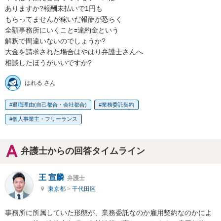
ありますか?報酬未払いで1円も

もらってませんが稼いだ報酬が恐らく

全額事務所にいくこと🟰違約金という

解釈で間違いないのでしょうか?

大金を請求された場合はやはり弁護士さんへ

相談したほうがいいですか?
はれる さん
退職理由(自己都合・会社都合)
業務委託契約
個人事業主・フリーランス
弁護士からの回答タイムライン
王 宣麟
弁護士
東京都
>
千代田区
事務所に所属していた形態が、業務委託なのか雇用契約なのかによ