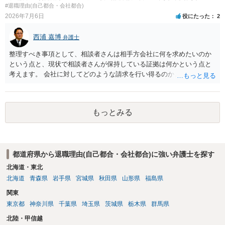
#退職理由(自己都合・会社都合)
2026年7月6日
役にたった
2
西浦 嘉博
弁護士
整理すべき事項として、相談者さんは相手方会社に何を求めたいのか
という点と、現状で相談者さんが保持している証拠は何かという点と
考えます。 会社に対してどのような請求を行い得るのか、また、どう
いった証拠を確保できているのかを精査・検討する為、最寄りの法律
事務所での相談を検討いただければと思われます。 上記、ご参考くだ
さい。
もっとみる
都道府県から退職理由(自己都合・会社都合)に強い弁護士を探す
北海道・東北
北海道
青森県
岩手県
宮城県
秋田県
山形県
福島県
関東
東京都
神奈川県
千葉県
埼玉県
茨城県
栃木県
群馬県
北陸・甲信越