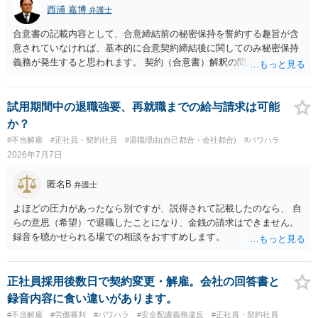
西浦 嘉博
弁護士
合意書の記載内容として、合意締結前の秘密保持を誓約する趣旨が含
意されていなければ、基本的に合意契約締結後に関してのみ秘密保持
義務が発生すると思われます。 契約（合意書）解釈の問題ですので、
内容を精査されてみてください。 より詳細についてお聞きになりたい
場合、最寄りの法律事務所で相談されることを検討ください。
試用期間中の退職強要、再就職までの給与請求は可能
か？
#不当解雇
#正社員・契約社員
#退職理由(自己都合・会社都合)
#パワハラ
2026年7月7日
匿名B
弁護士
よほどの圧力があったなら別ですが、説得されて記載したのなら、 自
らの意思（希望）で退職したことになり、金銭の請求はできません。
録音を聴かせられる場での相談をおすすめします。
正社員採用後数日で契約変更・解雇。会社の回答書と
録音内容に食い違いがあります。
#不当解雇
#労働審判
#パワハラ
#安全配慮義務違反
#正社員・契約社員