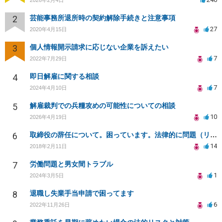
2
芸能事務所退所時の契約解除手続きと注意事項
27
2020年4月15日
3
個人情報開示請求に応じない企業を訴えたい
7
2022年7月29日
4
即日解雇に関する相談
7
2024年4月10日
5
解雇裁判での兵糧攻めの可能性についての相談
10
2026年4月19日
6
取締役の辞任について。困っています。法律的に問題（リスク）がない辞任の仕方を教えてください。
14
2018年2月11日
7
労働問題と男女間トラブル
1
2024年3月5日
8
退職し失業手当申請で困ってます
6
2022年11月26日