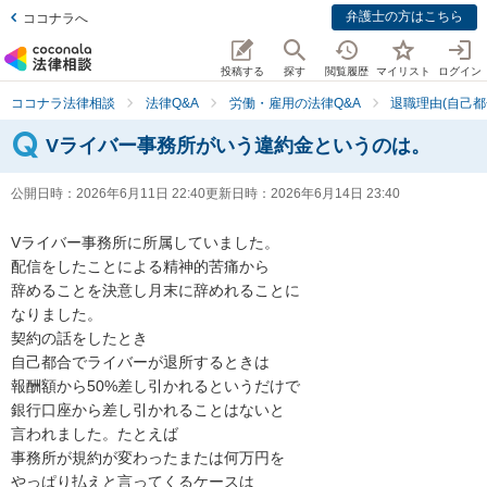
弁護士の方はこちら
ココナラへ
投稿する
探す
閲覧履歴
マイリスト
ログイン
ココナラ法律相談
法律Q&A
労働・雇用の法律Q&A
退職理由(自己都
Vライバー事務所がいう違約金というのは。
公開日時：
2026年6月11日 22:40
更新日時：
2026年6月14日 23:40
Vライバー事務所に所属していました。

配信をしたことによる精神的苦痛から

辞めることを決意し月末に辞めれることに

なりました。

契約の話をしたとき

自己都合でライバーが退所するときは

報酬額から50%差し引かれるというだけで

銀行口座から差し引かれることはないと

言われました。たとえば

事務所が規約が変わったまたは何万円を

やっぱり払えと言ってくるケースは
