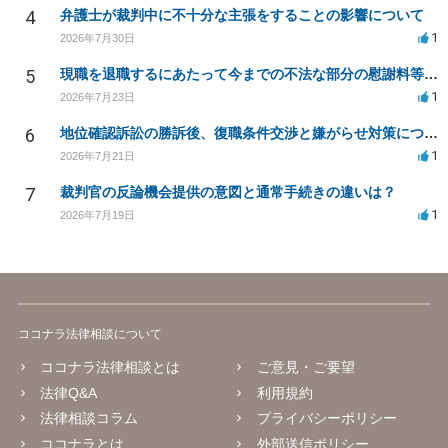
4
弁護士が裁判中に不十分な主張をすることの影響について
1
2026年7月30日
5
現職を退職するにあたって今までの不法な部分の慰謝料等は請求できるのか。
1
2026年7月23日
6
地位確認訴訟の勝訴後、復職条件交渉と嫌がらせ対策について
1
2026年7月21日
7
裁判官の反論機会提供の意図と通常手続きの違いは？
1
2026年7月19日
ココナラ法律相談について
ココナラ法律相談とは
ご意見・ご要望
法律Q&A
利用規約
法律相談コラム
プライバシーポリシー
ココナラとは
外部送信ポリシー