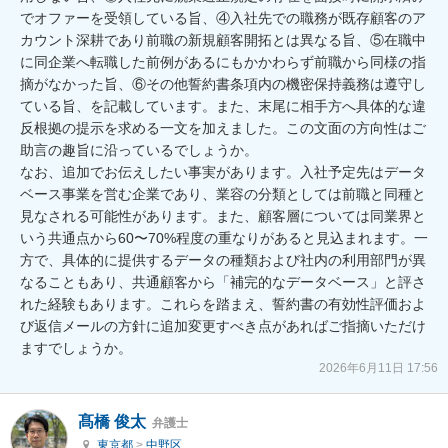
でオファーを受領している旨、④入社先での職務が既存顧客のア
カウント深耕であり前職の新規顧客開拓とは異なる旨、⑤在職中
に同企業へ転職した前例があるにもかかわらず前職から同様の指
摘がなかった旨、⑥その他誓約書条項内の機密保持義務は遵守し
ている旨、を記載しています。また、末尾に相手方へ具体的な違
反根拠の提示を求める一文を加えました。この文面の方向性はご
助言の趣旨に沿っているでしょうか。

なお、追加でお伝えしたい事実があります。入社予定先はデータ
ベース事業を営む企業であり、業容の分類としては前職と同種と
見なされる可能性があります。また、顧客層については同業界と
いう共通点から60〜70%程度の重なりがあると見込まれます。一
方で、具体的に提供するデータの種類および社内の利用部門が異
なることもあり、共通顧客から「補完的なデータベース」と評さ
れた経験もあります。これらを踏まえ、誓約書の有効性評価およ
び返信メールの方針に追加変更すべき点があればご指摘いただけ
ますでしょうか。
2026年6月11日 17:56
髙橋 俊太
弁護士
東京都
>
中野区