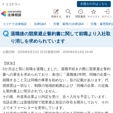
弁護士の方はこちら
ココナラへ
投稿する
探す
閲覧履歴
マイリスト
ログイン
ココナラ法律相談
法律Q&A
労働・雇用の法律Q&A
労働・雇用契約
退職後の競業避止誓約書に関して前職より入社取
り消しを求められています
公開日時：
2026年6月11日 15:52
更新日時：
2026年6月14日 19:40
【状況】

2か月ほど前に前職を退職しました。退職手続きの際に競業避止誓約
書への署名を求められており、条項に「退職後2年間、同種の企業へ
就職すること又は同種の事業を始めない」旨の記載があります。代
償措置は一切なく、制限の地域的範囲および「同種の企業」の定義
も誓約書上に明示されていません。

その後、外資系企業より内定を受け、近々入社を予定しています。
当該企業には面接段階で競業避止規定の存在を開示しており、その
上でオファーレターを受領しています。
