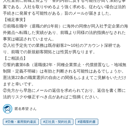
入社直前に前職上長より「誓約内容に反する可能性が高く深刻な事
案である。入社を取りやめるよう強く求める。従わない場合は法的
手続きに発展する可能性がある」旨のメールが届きました。

【補足事実】

①前職在職中（退職の約1年前）に海外の同僚が同入社予定企業の海
外拠点へ転職した実績があり、前職より同様の法的指摘がなされた
事実は確認されていません。

②入社予定先での業務は既存顧客2〜10社のアカウント深耕であ
り、前職での新規顧客開拓とは性質が異なります。

【ご相談点】

①誓約書第6条（退職後2年・同種企業禁止・代償措置なし・地域無
制限・定義不明確）は有効と判断される可能性はあるでしょうか。
憲法第22条の職業選択の自由との関係もふまえてご見解をいただけ
ますと幸いです。

②先方から早急にメールの返信を求められており、返信を書く際に
法的リスクや修正すべき点があればご指摘ください。
匿名希望 さん
労働・雇用契約違反
正社員・契約社員
退職誓約書