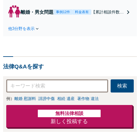
ク／裁判対応】取引先と
のトラブル・会社内のト
離婚・男女問題
【累計相談件数20
事例12件
料金表有
ラブルなど、事後の解決
00件、解決事例50
だけでなく予防法務まで
0件以上】【初回
ワンストップで対応！顧
他3分野を表示
相談（電話・WE
問弁護士をお探しの方も
B）無料】「オー
ご相談ください！【顧問
ダーメイドの解決
経験豊富】【個別案件も
策を提示」依頼者
対応OK】
様の話を丁寧にう
かがい、どんな不
法律Q&Aを探す
安があるのか、何
を解決したいのか
を正確に読み取り
検索
ます。【東京都在
住以外の方も対
例）
離婚 慰謝料
誹謗中傷
相続 遺産
著作物 違法
応】
無料法律相談
新しく投稿する