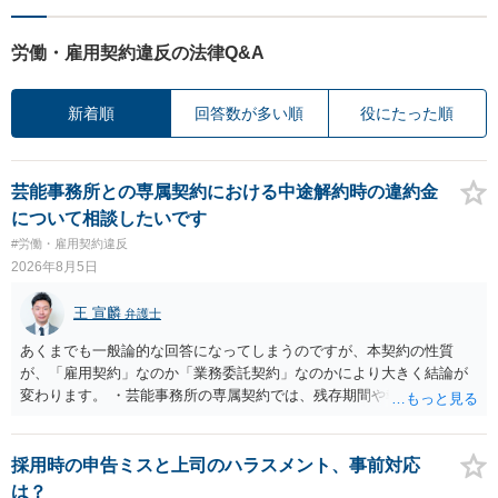
労働・雇用契約違反の法律Q&A
新着順
回答数が多い順
役にたった順
芸能事務所との専属契約における中途解約時の違約金
について相談したいです
#労働・雇用契約違反
2026年8月5日
王 宣麟
弁護士
あくまでも一般論的な回答になってしまうのですが、本契約の性質
が、「雇用契約」なのか「業務委託契約」なのかにより大きく結論が
変わります。 ・芸能事務所の専属契約では、残存期間や報酬額、投下
コストを基準に違約金や損害金を設定する例はあります。ただし、実
務上よくあるからといって当然に適法という意味ではなく、実際の損
害との対応関係や合理性が重要です。 ・違約金に上限がなくても、常
採用時の申告ミスと上司のハラスメント、事前対応
に有効になるわけではありません。契約が労働契約に近い実態なら労
は？