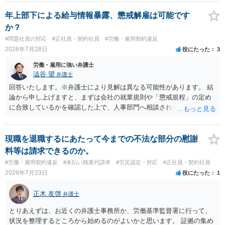
年上部下による給与情報暴露、懲戒解雇は可能です
か？
#問題社員の対応
#正社員・契約社員
#労働・雇用契約違反
2026年7月28日
役にたった
3
労働・雇用に強い弁護士
澁谷 望
弁護士
回答いたします。※弁護士により見解は異なる可能性があります。 結
論から申し上げますと、まずは会社の就業規則や「懲戒規程」の定め
に合致しているかを確認した上で、人事部門へ相談されることが最優
先となります。 その上で、いきなりの懲戒解雇は法的ハードルが高い
ものの、重い懲戒処分の対象には十分なり得ます。 名誉や評価の回復
については、会社側に「部下の不正行為による情報漏洩」と正式に認
現職を退職するにあたって今までの不法な部分の慰謝
定させ、誤認した他部署への適切なフォローや周知を求めるのが有効
料等は請求できるのか。
です。 あるいは、懲戒があったことを社内で周知される手続があるの
#労働・雇用契約違反
#未払い残業代請求
#労災認定・対応
#正社員・契約社員
ならば、それにより軽微ながら回復はできるかもしれません。 さらに
2026年7月23日
役にたった
1
個人としても、相手に対してプライバシー侵害等に基づく損害賠償
（慰謝料）を請求する選択肢がありえます（ただし、金額は多額にな
正木 友啓
弁護士
らない可能性があります。）。
とりあえずは、お近くの弁護士事務所か、労働基準監督署に行って、
状況を整理するところから始めるのがよいかと思います。 証拠の集め