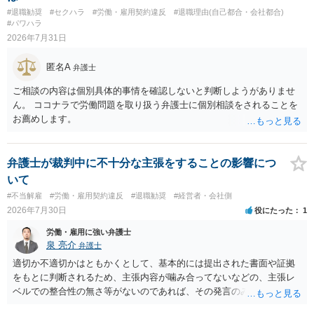
基法16条で無効となる余地があり、そうでなくても、金額が事務所の
#退職勧奨
#セクハラ
#労働・雇用契約違反
#退職理由(自己都合・会社都合)
損害と比べて過大なら無効や減額が争点になります。 ・契約前の修正
#パワハラ
交渉は一般的です。 交渉の方向としては、上限額を設ける、実損害ベ
2026年7月31日
ースにする、算定根拠を明確化する、違約金ではなく「合理的な実
費・未回収費用のみ」に限定する、などが典型です。 ・弁護士に契約
匿名A
弁護士
前に契約書の内容をレビューしてもらう価値は十分にあると思われま
す。 争点は、契約類型が雇用か業務委託か、実態として労働者性があ
ご相談の内容は個別具体的事情を確認しないと判断しようがありませ
るか、解除事由が双方にどう定められているか、違約金の算定根拠が
ん。 ココナラで労働問題を取り扱う弁護士に個別相談をされることを
合理的か、という複数論点に分かれます。契約前なら、交渉のパワー
お薦めします。
バランスの問題もありますが、修正余地があるうえ、後から争うより
コストを抑えやすいので、資料等を持参の上弁護士に確認されること
をお勧めします。 ・事務所側の解除でも、解除理由によってはタレン
弁護士が裁判中に不十分な主張をすることの影響につ
ト側に損害賠償が発生する建付けになっていることはあります。ただ
いて
し、事務所側が一方的に解除したのにタレントへ違約金を課す設計
#不当解雇
#労働・雇用契約違反
#退職勧奨
#経営者・会社側
は、合理性や対価性を欠くとして争いやすいです。逆に、タレント側
2026年7月30日
役にたった
1
の重大な契約違反がある場合は、実損害の範囲で請求される可能性は
あります。
労働・雇用に強い弁護士
泉 亮介
弁護士
適切か不適切かはともかくとして、基本的には提出された書面や証拠
をもとに判断されるため、主張内容が噛み合ってないなどの、主張レ
ベルでの整合性の無さ等がないのであれば、その発言のみで大きく不
利になるということはないように思われます。