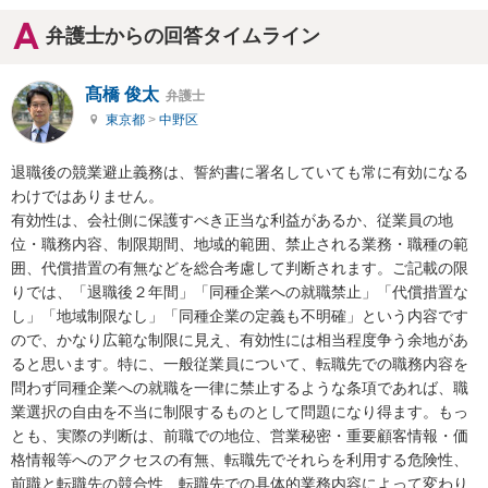
弁護士からの回答タイムライン
髙橋 俊太
弁護士
東京都
>
中野区
退職後の競業避止義務は、誓約書に署名していても常に有効になる
わけではありません。

有効性は、会社側に保護すべき正当な利益があるか、従業員の地
位・職務内容、制限期間、地域的範囲、禁止される業務・職種の範
囲、代償措置の有無などを総合考慮して判断されます。ご記載の限
りでは、「退職後２年間」「同種企業への就職禁止」「代償措置な
し」「地域制限なし」「同種企業の定義も不明確」という内容です
ので、かなり広範な制限に見え、有効性には相当程度争う余地があ
ると思います。特に、一般従業員について、転職先での職務内容を
問わず同種企業への就職を一律に禁止するような条項であれば、職
業選択の自由を不当に制限するものとして問題になり得ます。もっ
とも、実際の判断は、前職での地位、営業秘密・重要顧客情報・価
格情報等へのアクセスの有無、転職先でそれらを利用する危険性、
前職と転職先の競合性、転職先での具体的業務内容によって変わり