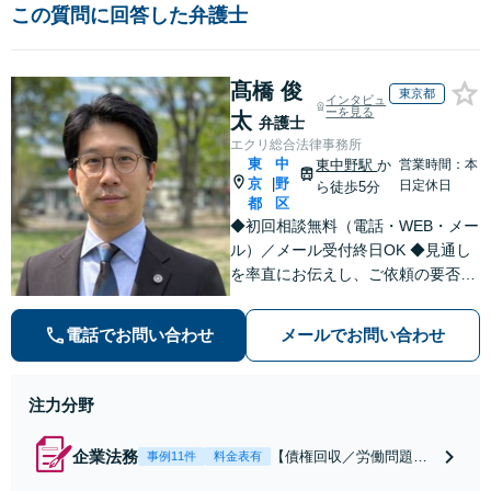
この質問に回答した弁護士
髙橋 俊
東京都
インタビュ
ーを見る
太
弁護士
エクリ総合法律事務所
東
中
東中野駅
か
営業時間：本
京
野
|
日定休日
ら徒歩5分
都
区
◆初回相談無料（電話・WEB・メー
ル）／メール受付終日OK ◆見通し
を率直にお伝えし、ご依頼の要否も
含めてご案内いたします。受任から
解決まで弁護士本人が一貫してスピ
電話でお問い合わせ
メールでお問い合わせ
ーディーに対応いたします。 ◆累計
相談2000件以上・解決実績500件以
上
注力分野
企業法務
【債権回収／労働問題／
事例11件
料金表有
契約関係・契約書チェッ