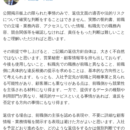
公開掲示板上の限られた事情のみで、返信文面の適否や法的リスク
について確実な判断をすることはできません。実際の誓約書、前職
での立場・業務内容、アクセスしていた情報、転職先での職務内
容、競合関係等を確認しなければ、責任をもった判断は難しいこと
をご理解いただければと思います。

その前提で申し上げると、ご記載の返信方針自体は、大きく不自然
ではないと思います。営業秘密・顧客情報等を持ち出しておらず、
今後も使用しないこと、転職先での職務が前職と異なること、前職
側に具体的な違反根拠の提示を求めることは、基本的な方向性とし
て考えられます。もっとも、入社予定先が前職と同種事業と見られ
る可能性があり、顧客層にも重なりがある点は、前職側から競業性
を主張される材料になり得ます。一方で、提供するデータの種類や
利用部門が異なり、補完的サービスといえる事情があれば、違反を
否定する方向の事情にもなり得ます。

返信する場合は、前職側の主張を認める表現や、不要に詳細な顧客
情報・業務情報を開示する表現は避けた方がよいと思います。入社
を予定どおり進めるか、どのような返信をするかは個別判断ですの