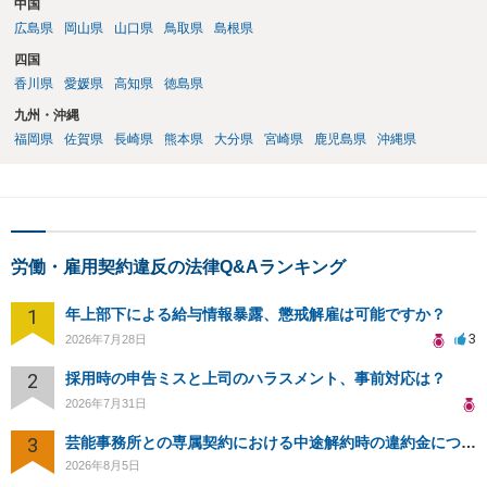
中国
広島県
岡山県
山口県
鳥取県
島根県
四国
香川県
愛媛県
高知県
徳島県
九州・沖縄
福岡県
佐賀県
長崎県
熊本県
大分県
宮崎県
鹿児島県
沖縄県
労働・雇用契約違反の法律Q&Aランキング
1
年上部下による給与情報暴露、懲戒解雇は可能ですか？
3
2026年7月28日
2
採用時の申告ミスと上司のハラスメント、事前対応は？
2026年7月31日
3
芸能事務所との専属契約における中途解約時の違約金について相談したいです
2026年8月5日