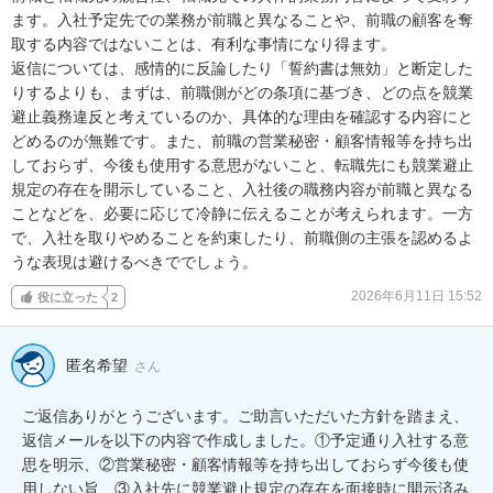
ます。入社予定先での業務が前職と異なることや、前職の顧客を奪
取する内容ではないことは、有利な事情になり得ます。

返信については、感情的に反論したり「誓約書は無効」と断定した
りするよりも、まずは、前職側がどの条項に基づき、どの点を競業
避止義務違反と考えているのか、具体的な理由を確認する内容にと
どめるのが無難です。また、前職の営業秘密・顧客情報等を持ち出
しておらず、今後も使用する意思がないこと、転職先にも競業避止
規定の存在を開示していること、入社後の職務内容が前職と異なる
ことなどを、必要に応じて冷静に伝えることが考えられます。一方
で、入社を取りやめることを約束したり、前職側の主張を認めるよ
うな表現は避けるべきででしょう。
2026年6月11日 15:52
役に立った
2
匿名希望
さん
ご返信ありがとうございます。ご助言いただいた方針を踏まえ、
返信メールを以下の内容で作成しました。①予定通り入社する意
思を明示、②営業秘密・顧客情報等を持ち出しておらず今後も使
用しない旨、③入社先に競業避止規定の存在を面接時に開示済み