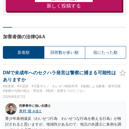
新しく投稿する
加害者側の法律Q&A
新着順
回答数が多い順
役にたった順
DMで未成年へのセクハラ発言は警察に捕まる可能性は
ありますか
#加害者
#不起訴
#児童ポルノ・わいせつ物頒布等
#逮捕による解雇・退学回避
#逮捕や勾留の阻止・準抗告
#前科・前歴をつけたくない
2026年8月7日
刑事事件に強い弁護士
奥村 徹
弁護士
青少年条例違反（わいせつ行為 わいせつな行為を教える行為）が検
討されると思いますが、地域性があるので、地元の弁護士に条例を調