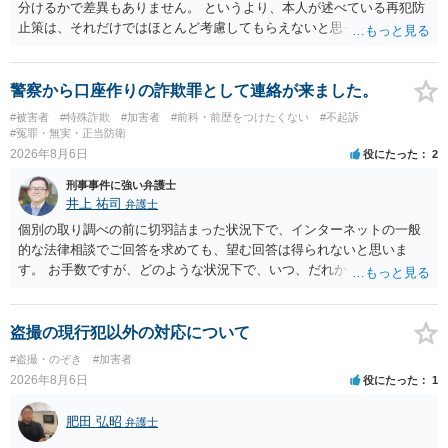
分けるかで差異もありません。 というより、本人が述べている再犯防
止策は、それだけではほとんど考慮してもらえないと思った方が良い
です。 提出するのであれば、 ・具体的に自身が受けているプログラム
やカウンセリング・治療の内容 ・利用している再犯防止策（例えば保
護観察所と連携した職業支援の内容や具体的な就労・監督状況） ・監
警察から口座作りの詐欺罪として連絡が来ました。
督者の証言 など、証拠で担保された客観性と実現可能性があるもので
#被害者
#特殊詐欺
#加害者
#前科・前歴をつけたくない
#不起訴
なければあまり意味がありません。 もともと執行猶予が狙える事案で
#冤罪・無実・正当防衛
あれば本人の反省の言葉だけで十分であり、実刑となるか微妙な事案
2026年8月6日
役にたった
2
では、本人が再発防止策をいくら述べてもほとんど効果は望めないと
刑事事件に強い弁護士
いうのが実感です。
井上 祐司
弁護士
個別の取り調べの前に切羽詰まった状況下で、インターネットの一般
的な法律相談でご回答を求めても、望む回答は得られないと思いま
す。 お手数ですが、どのような状況下で、いつ、だれからどのような
経緯で口座の提供を頼まれ開設したか、それによる詐欺等の収益がど
の程度だと聞いているのかということについて、お近くで詳細な法律
相談を受けられたうえで対処方法を探された方がよいと思われます。
盗撮の現行犯以外の対応について
一般論でいえば、任意取り調べの場合、ＩＣレコーダーを持参して取
#盗撮・のぞき
#加害者
り調べ内容を録音することは必須だと考えます。
2026年8月6日
役にたった
1
肥田 弘昭
弁護士