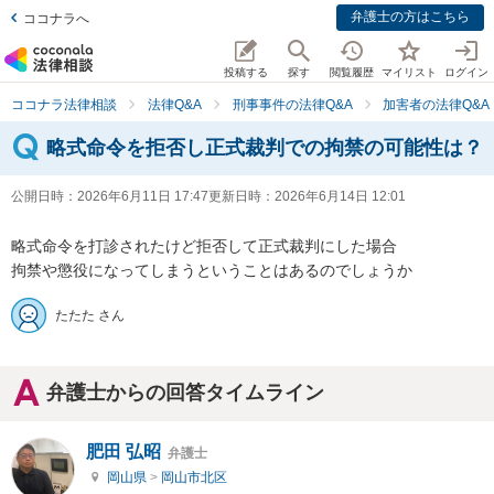
弁護士の方はこちら
ココナラへ
投稿する
探す
閲覧履歴
マイリスト
ログイン
ココナラ法律相談
法律Q&A
刑事事件の法律Q&A
加害者の法律Q&A
略式命令を拒否し正式裁判での拘禁の可能性は？
公開日時：
2026年6月11日 17:47
更新日時：
2026年6月14日 12:01
略式命令を打診されたけど拒否して正式裁判にした場合

拘禁や懲役になってしまうということはあるのでしょうか
たたた さん
弁護士からの回答タイムライン
肥田 弘昭
弁護士
岡山県
>
岡山市北区