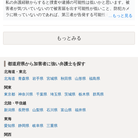
私の弁護経験からすると捜査や逮捕の可能性は低いかと思います。被
害者が気づいていないので被害届を出す可能性が低いこと、防犯カメ
ラに映っていないのであれば、第三者が告発する可能性も低いこと、
証拠は削除されていることからです。但し、「電車内で携帯で対面に
座る女性を盗撮(全体像写真1枚と5秒程度の動画)してしまいました。下
着や胸など強調したものではありません。」とありますが、少なくと
もっとみる
も捜査段階では性的姿態等撮影罪の被疑事実で逮捕勾留されるケース
が私の弁護経験では多くなった印象です（最終的には不起訴ないし各
都道府県の迷惑防止条例違反になることもあります）。2度としないこ
とをお勧めいたします。ご参考にしてください。
都道府県から加害者に強い弁護士を探す
北海道・東北
北海道
青森県
岩手県
宮城県
秋田県
山形県
福島県
関東
東京都
神奈川県
千葉県
埼玉県
茨城県
栃木県
群馬県
北陸・甲信越
新潟県
長野県
山梨県
石川県
富山県
福井県
東海
愛知県
静岡県
岐阜県
三重県
関西