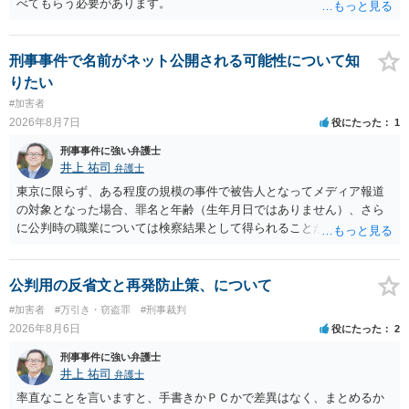
べてもらう必要があります。
刑事事件で名前がネット公開される可能性について知
りたい
#加害者
2026年8月7日
役にたった
1
刑事事件に強い弁護士
井上 祐司
弁護士
東京に限らず、ある程度の規模の事件で被告人となってメディア報道
の対象となった場合、罪名と年齢（生年月日ではありません）、さら
に公判時の職業については検察結果として得られることが通常です。
公判用の反省文と再発防止策、について
#加害者
#万引き・窃盗罪
#刑事裁判
2026年8月6日
役にたった
2
刑事事件に強い弁護士
井上 祐司
弁護士
率直なことを言いますと、手書きかＰＣかで差異はなく、まとめるか