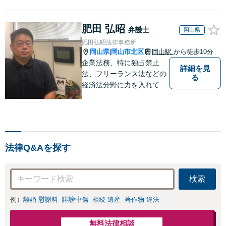
肥田 弘昭
弁護士
岡山県
肥田弘昭法律事務所
岡山県
岡山市北区
岡山駅
から徒歩10分
|
企業法務、特に独占禁止
詳細を見
法、フリーランス法などの
る
経済法分野に力を入れてい
ます！！！
法律Q&Aを探す
検索
例）
離婚 慰謝料
誹謗中傷
相続 遺産
著作物 違法
無料法律相談