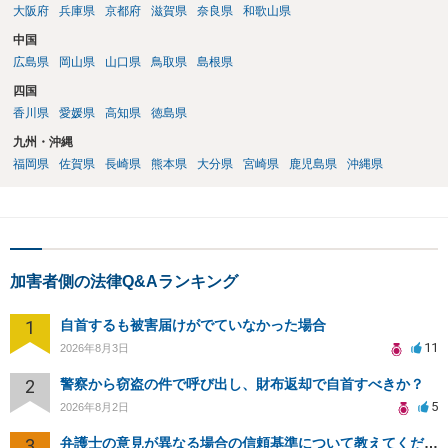
大阪府
兵庫県
京都府
滋賀県
奈良県
和歌山県
中国
広島県
岡山県
山口県
鳥取県
島根県
四国
香川県
愛媛県
高知県
徳島県
九州・沖縄
福岡県
佐賀県
長崎県
熊本県
大分県
宮崎県
鹿児島県
沖縄県
加害者側の法律Q&Aランキング
1
自首するも被害届けがでていなかった場合
11
2026年8月3日
2
警察から窃盗の件で呼び出し、財布返却で自首すべきか？
5
2026年8月2日
3
弁護士の意見が異なる場合の信頼基準について教えてください