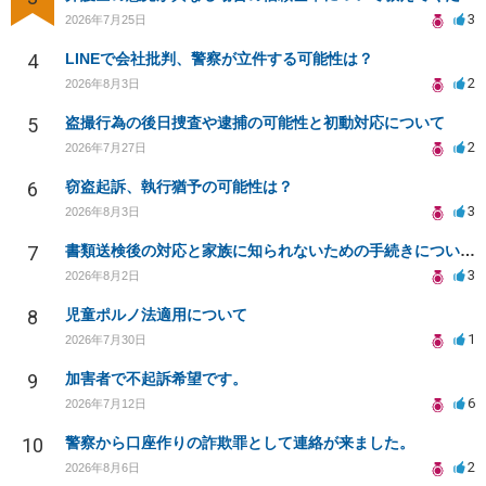
3
2026年7月25日
4
LINEで会社批判、警察が立件する可能性は？
2
2026年8月3日
5
盗撮行為の後日捜査や逮捕の可能性と初動対応について
2
2026年7月27日
6
窃盗起訴、執行猶予の可能性は？
3
2026年8月3日
7
書類送検後の対応と家族に知られないための手続きについて相談
3
2026年8月2日
8
児童ポルノ法適用について
1
2026年7月30日
9
加害者で不起訴希望です。
6
2026年7月12日
10
警察から口座作りの詐欺罪として連絡が来ました。
2
2026年8月6日