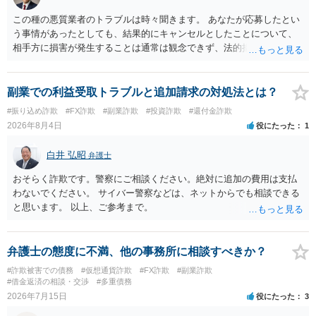
この種の悪質業者のトラブルは時々聞きます。 あなたが応募したとい
う事情があったとしても、結果的にキャンセルとしたことについて、
相手方に損害が発生することは通常は観念できず、法的措置を採って
も認められません。この種の言説は半ば脅しのようなものです。 ま
ず、最寄りの消費生活センターへ相談し、連絡を無視してよいかどう
かのアドバイスを受けられることをお勧めします。しつこいようであ
副業での利益受取トラブルと追加請求の対処法とは？
れば、弁護士へ依頼して警告してもらうことも必要になるかもしれま
#振り込め詐欺
#FX詐欺
#副業詐欺
#投資詐欺
#還付金詐欺
せん。
2026年8月4日
役にたった
1
白井 弘昭
弁護士
おそらく詐欺です。警察にご相談ください。絶対に追加の費用は支払
わないでください。 サイバー警察などは、ネットからでも相談できる
と思います。 以上、ご参考まで。
弁護士の態度に不満、他の事務所に相談すべきか？
#詐欺被害での債務
#仮想通貨詐欺
#FX詐欺
#副業詐欺
#借金返済の相談・交渉
#多重債務
2026年7月15日
役にたった
3