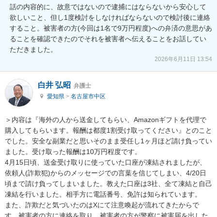
話の内容的に、故意ではないので逮捕にはならないから安心して
欲しいこと、但し1度検討をしなければならないので検討後に連絡
すること。被害者の方(今回は1名で9万円程度)への弁済の意思があ
ることを確認できたのでそれを被害者へ伝えることをお話してい
ただきました。
2026年6月11日 13:54
白井 弘昭
弁護士
愛知県
>
名古屋市中区
＞内容は『海外の人から送金してもらい、Amazonギフトを代理で
購入してもらいます。報酬は都度1割受け取ってください』とのこと
でした。安全な副業だと思いそのまま受任し1ヶ月ほど請け負ってい
ました。受け取った報酬は10万円程度です。

4月15日頃、送金受け取りに使っていた口座が凍結されましたが、
依頼人(詐欺犯)からのメッセージでの言葉を信じてしまい、4/20日
頃まで請け負ってしまいました。教えた口座は3社、全て凍結と自己
凍結を行いました。相手方に電話番号、免許は知られています。

また、詐欺だと気づいたのはXにて注意喚起が流れてきたからで
す。被害者の方に連絡を取り、被害者の方が警察に被害届を出した