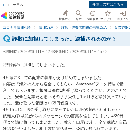
弁護士の方はこちら
ココナラへ
投稿する
探す
閲覧履歴
マイリスト
ログイン
ココナラ法律相談
法律Q&A
詐欺・消費者問題の法律Q&A
副業詐欺
詐欺に加担してしまった。逮捕されるのか？
公開日時：
2026年6月11日 12:43
更新日時：
2026年6月14日 15:40
特殊詐欺に加担してしまいました。

4月頭にX上での副業の募集があり始めてしまいました。

内容は『海外の人から送金してもらい、Amazonギフトを代理で購
入してもらいます。報酬は都度1割受け取ってください』とのことで
した。安全な副業だと思いそのまま受任し1ヶ月ほど請け負っていま
した。受け取った報酬は10万円程度です。

4月15日頃、送金受け取りに使っていた口座が凍結されましたが、
依頼人(詐欺犯)からのメッセージでの言葉を信じてしまい、4/20日
頃まで請け負ってしまいました。教えた口座は3社、全て凍結と自己
凍結を行いました。相手方に電話番号、免許は知られています。
