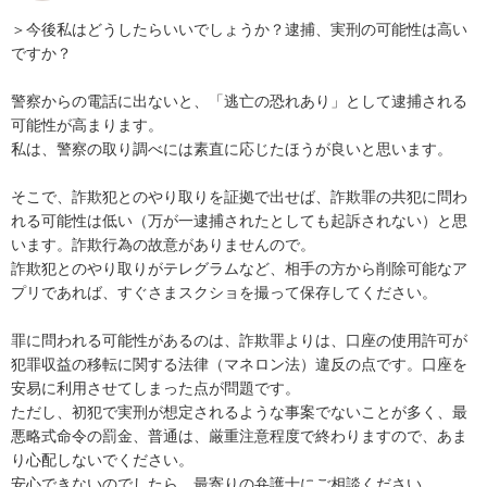
＞今後私はどうしたらいいでしょうか？逮捕、実刑の可能性は高い
ですか？

警察からの電話に出ないと、「逃亡の恐れあり」として逮捕される
可能性が高まります。

私は、警察の取り調べには素直に応じたほうが良いと思います。

そこで、詐欺犯とのやり取りを証拠で出せば、詐欺罪の共犯に問わ
れる可能性は低い（万が一逮捕されたとしても起訴されない）と思
います。詐欺行為の故意がありませんので。

詐欺犯とのやり取りがテレグラムなど、相手の方から削除可能なア
プリであれば、すぐさまスクショを撮って保存してください。

罪に問われる可能性があるのは、詐欺罪よりは、口座の使用許可が
犯罪収益の移転に関する法律（マネロン法）違反の点です。口座を
安易に利用させてしまった点が問題です。

ただし、初犯で実刑が想定されるような事案でないことが多く、最
悪略式命令の罰金、普通は、厳重注意程度で終わりますので、あま
り心配しないでください。

安心できないのでしたら、最寄りの弁護士にご相談ください。
