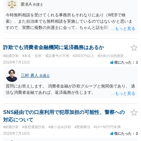
匿名A
弁護士
今時無料相談を受けてくれる事務所もそれなりにあり（WEBで検
索）、また自治体でも無料相談を実施しているのではないかと思いま
すので、実際に複数の弁護士に会って、ちゃんと話を聞いてくれる
方、高圧的ではない方に相談した方が良いでしょう。その弁護士の方
はそもそも事案を把握できていないようですので、御相談の案件につ
いては弁護士として能力不足なのかもしれません。相手にしない方が
詐欺でも消費者金融機関に返済義務はあるか
良いと思います。ただ、仮想通貨詐欺の被害回復は現実的には難しい
#副業詐欺
#本名・住所・電話番号が不明
#200万円以上
#詐欺の法的措置
かもしれません。
2026年7月10日
役にたった
1
三村 勇人
弁護士
質問にお答えします。 消費者金融が詐欺グループと無関係であり、 適
法な消費者金融であれば、返済義務が生じます。
SNS経由での口座利用で犯罪加担の可能性、警察への
対応について
#副業詐欺
#仮想通貨詐欺
#振り込め詐欺
#悪徳商法
#10〜50万円未満
2026年7月10日
役にたった
2