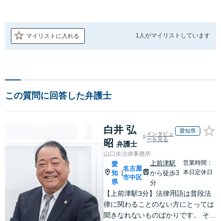
1人が
マイリストしています
マイリストに入れる
この質問に回答した弁護士
白井 弘
愛知県
インタビュ
ーを見る
昭
弁護士
山口央法律事務所
上前津駅
営業時間：
愛
名古屋
本日定休日
知
から徒歩3
|
市中区
県
分
【上前津駅3分】法律用語は普段法
律に関わることのない方にとっては
聞きなれないものばかりです。 その