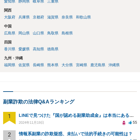
愛知県
静岡県
岐阜県
三重県
関西
大阪府
兵庫県
京都府
滋賀県
奈良県
和歌山県
中国
広島県
岡山県
山口県
鳥取県
島根県
四国
香川県
愛媛県
高知県
徳島県
九州・沖縄
福岡県
佐賀県
長崎県
熊本県
大分県
宮崎県
鹿児島県
沖縄県
副業詐欺の法律Q&Aランキング
1
LINEで見つけた『国が認める副業助成金』は本当にあるのですか？今それで訴えられそうでどうすれば？
55
2024年11月19日
2
情報系副業の詐欺疑惑、未払いで法的手続きの可能性は？