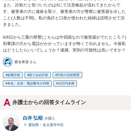
また、詐欺だと気づいたのはXにて注意喚起が流れてきたからで
す。被害者の方に連絡を取り、被害者の方が警察に被害届を出した
こと(人数は不明)、私の免許と口座が使われた経緯は説明させて頂
きました。

6/8日から三重の県警(こちらは中四国なので被害届がでたところ？)
刑事課の方から電話がかかっていますが怖くて出れません。今後私
はどうしたらいいでしょうか？逮捕、実刑の可能性は高いですか？
匿名希望 さん
副業詐欺
振り込め詐欺
詐欺の法的措置
本名・住所・電話番号が判明
10万円未満
弁護士からの回答タイムライン
白井 弘昭
弁護士
愛知県
>
名古屋市中区