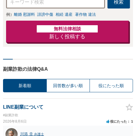
検索
例）
離婚 慰謝料
誹謗中傷
相続 遺産
著作物 違法
無料法律相談
新しく投稿する
副業詐欺の法律Q&A
新着順
回答数が多い順
役にたった順
LINE副業について
#副業詐欺
2026年8月6日
役にたった
1
川添 圭
弁護士