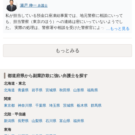
瀬戸 伸一
弁護士
私が担当している預金口座凍結事案では、地元警察に相談にいって
も、担当警察（東京のほう）への連絡は密にいっていないようでし
た。 実際の処理は、警察署や相談を受けた警察官によってだいぶ変わ
ると思われます。 不安があれば、費用はかかりますが、警察対応につ
いて弁護士に依頼を検討されてください。
もっとみる
都道府県から副業詐欺に強い弁護士を探す
北海道・東北
北海道
青森県
岩手県
宮城県
秋田県
山形県
福島県
関東
東京都
神奈川県
千葉県
埼玉県
茨城県
栃木県
群馬県
北陸・甲信越
新潟県
長野県
山梨県
石川県
富山県
福井県
東海