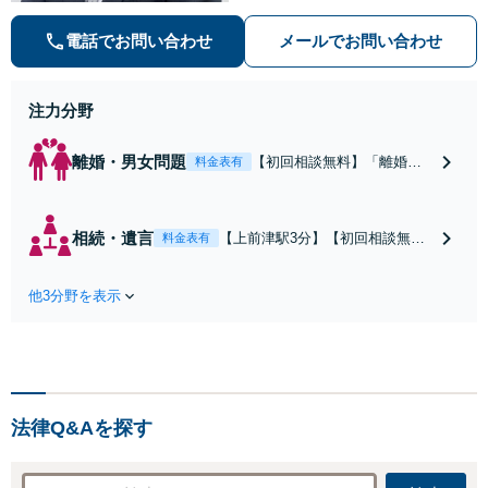
ため、なるべく平易な言葉を用いて
丁寧にこれからの対応を説明させて
電話でお問い合わせ
メールでお問い合わせ
いただきます。最善の解決策は何な
のかを共に考え、解決までサポート
させていただきます。
注力分野
離婚・男女問題
【初回相談無料】「離婚す
料金表有
るかどうか迷われている方
もご相談を」親権問題や財
産分与、慰謝料請求など複
相続・遺言
【上前津駅3分】【初回相談無
料金表有
雑な課題も、依頼者様の状
料】感情的になりがちな親族間の
況や希望に合わせた解決策
問題でも、法的根拠に基づいた公
を共に考え、一貫してサポ
他3分野を表示
平な解決を目指します。「遺言書
ートいたします。「熟年離
作成・終活サポートもお任せ／依
婚のご相談もお任せくださ
頼者さまの想いを大切に、次世代
い」【休日・夜間相談可】
への円滑な財産承継をお手伝いし
ます」【休日・夜間相談可】
法律Q&Aを探す