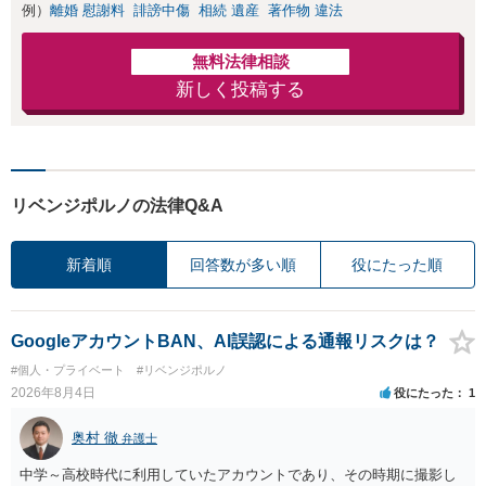
例）
離婚 慰謝料
誹謗中傷
相続 遺産
著作物 違法
無料法律相談
新しく投稿する
リベンジポルノの法律Q&A
新着順
回答数が多い順
役にたった順
GoogleアカウントBAN、AI誤認による通報リスクは？
#個人・プライベート
#リベンジポルノ
2026年8月4日
役にたった
1
奥村 徹
弁護士
中学～高校時代に利用していたアカウントであり、その時期に撮影し