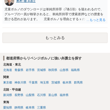
奥村 徹
弁護士
児童ポルノのダウンロードは単純所持罪（7条1項）を疑われるので、
グループの一員が検挙されると、単純所持罪で捜索差押などの捜査を
受ける恐れがあります。 児童ポルノを理由とするｘのアカウント凍
結は日本警察に通報されることがあって（確率はわかりませんが実例
は珍しくない）、これも捜索差押を受けるおそれがあります
もっとみる
都道府県からリベンジポルノに強い弁護士を探す
北海道・東北
北海道
青森県
岩手県
宮城県
秋田県
山形県
福島県
関東
東京都
神奈川県
千葉県
埼玉県
茨城県
栃木県
群馬県
北陸・甲信越
新潟県
長野県
山梨県
石川県
富山県
福井県
東海
愛知県
静岡県
岐阜県
三重県