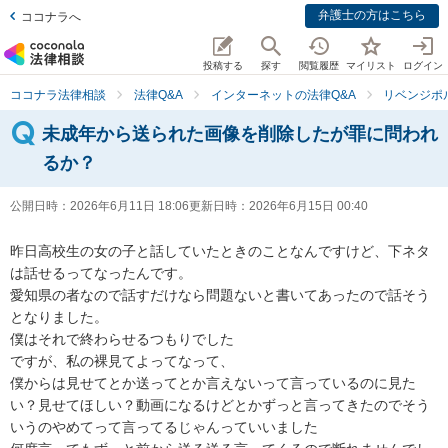
弁護士の方はこちら
ココナラへ
投稿する
探す
閲覧履歴
マイリスト
ログイン
ココナラ法律相談
法律Q&A
インターネットの法律Q&A
リベンジポ
未成年から送られた画像を削除したが罪に問われ
るか？
公開日時：
2026年6月11日 18:06
更新日時：
2026年6月15日 00:40
昨日高校生の女の子と話していたときのことなんですけど、下ネタ
は話せるってなったんです。

愛知県の者なので話すだけなら問題ないと書いてあったので話そう
となりました。

僕はそれで終わらせるつもりでした

ですが、私の裸見てよってなって、

僕からは見せてとか送ってとか言えないって言っているのに見た
い？見せてほしい？動画になるけどとかずっと言ってきたのでそう
いうのやめてって言ってるじゃんっていいました
