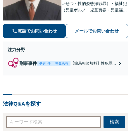
いせつ・性的姿態撮影罪）・福祉犯
（児童ポルノ・児童買春・児童福祉
法・青少年条例）・ネット犯罪（名
誉毀損・わいせつ物・不正アクセス
等）に非常に詳しい弁護士です
電話でお問い合わせ
メールでお問い合わせ
注力分野
刑事事件
【簡易相談無料】性犯罪
事例5件
料金表有
（不同意性交・不同意わい
せつ）・福祉犯（児童ポル
ノ・児童買春・児童福祉
法・青少年条例）・ネット
犯罪（名誉毀損・わいせつ
物・不正アクセス・リベン
法律Q&Aを探す
ジポルノ罪等）に非常に詳
しい弁護士です
検索