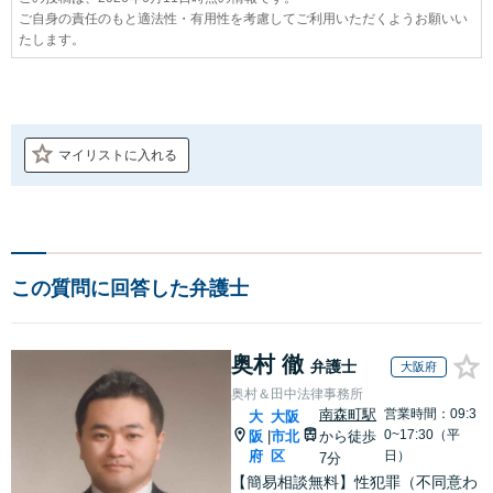
ご自身の責任のもと適法性・有用性を考慮してご利用いただくようお願いい
たします。
マイリストに入れる
この質問に回答した弁護士
奥村 徹
弁護士
大阪府
奥村＆田中法律事務所
南森町駅
営業時間：09:3
大
大阪
0~17:30（平
阪
市北
から徒歩
|
府
区
日）
7分
【簡易相談無料】性犯罪（不同意わ