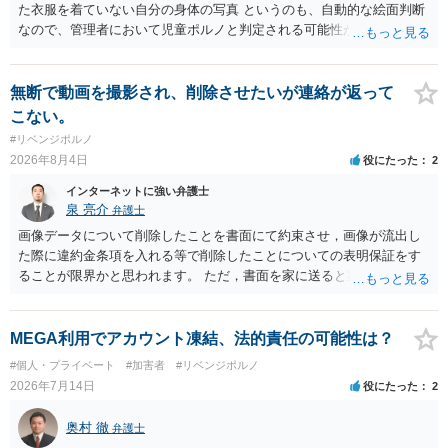
た衣服を着ていない自分の身体の写真 というのも、自動的な絵面判断
なので、管理者において児童ポルノと判定される可能性があります。
日本警察に連絡される可能性はあるでしょう。
無断で動画を撮影され、削除させたいが連絡が返って
こない。
#リベンジポルノ
2026年8月4日
役にたった
2
インターネットに強い弁護士
泉 亮介
弁護士
画像データについて削除したことを書面にて約束させ，画像が流出し
た際に違約金条項を入れる等で削除したことについての表明保証をす
ることが限界かと思われます。 ただ，書面を家に送ると家族に不貞行
為が発覚しご自身が慰謝料請求を受けるリスクがあるため，書面で削
除等を求めることは避けたほうが良いかと思われます。
MEGA利用でアカウント凍結、法的責任の可能性は？
#個人・プライベート
#加害者
#リベンジポルノ
2026年7月14日
役にたった
2
奥村 徹
弁護士