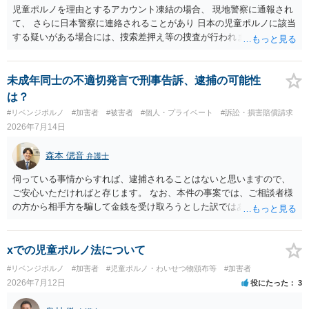
児童ポルノを理由とするアカウント凍結の場合、 現地警察に通報され
て、 さらに日本警察に連絡されることがあり 日本の児童ポルノに該当
する疑いがある場合には、捜索差押え等の捜査が行われます。 実際に
捜索された人もいますので、 対応については、弁護士に直接相談して
ください。
未成年同士の不適切発言で刑事告訴、逮捕の可能性
は？
#リベンジポルノ
#加害者
#被害者
#個人・プライベート
#訴訟・損害賠償請求
2026年7月14日
森本 偲音
弁護士
伺っている事情からすれば、逮捕されることはないと思いますので、
ご安心いただければと存じます。 なお、本件の事案では、ご相談者様
の方から相手方を騙して金銭を受け取ろうとした訳ではありませんの
で、詐欺罪が 成立する余地はないと考えます。 以上ご参考までに。
xでの児童ポルノ法について
#リベンジポルノ
#加害者
#児童ポルノ・わいせつ物頒布等
#加害者
2026年7月12日
役にたった
3