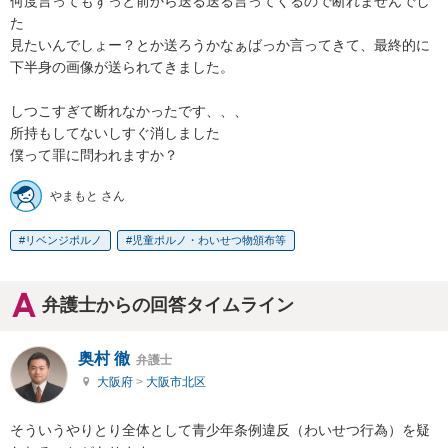
何度言ってもずっと前から送る送る言ってくるので断れませんでし
た

見たいんでしょー？とか送ろうかなぁばっか言ってきて、最終的に
下半身の画像が送られてきました。

しつこすぎて断れなかったです、、、

所持もしてないしすぐ消しました

僕って罪に問われますか？
やまもと さん
リベンジポルノ
児童ポルノ・わいせつ物頒布等
弁護士からの回答タイムライン
奥村 徹
弁護士
大阪府
>
大阪市北区
そういうやりとり全体として青少年条例違反（わいせつ行為）を疑