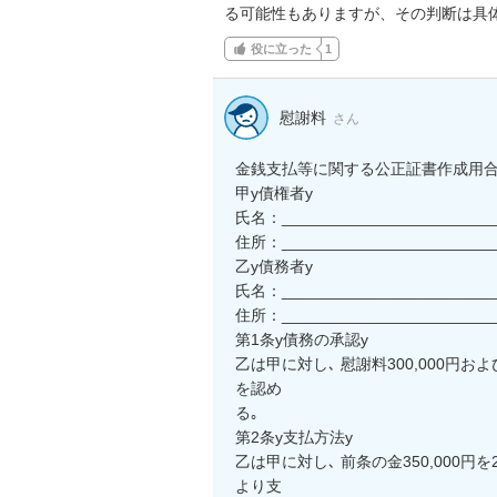
る可能性もありますが、その判断は具
役に立った
1
慰謝料
さん
金銭支払等に関する公正証書作成用合
甲y債権者y

氏名：_________________________
住所：_________________________
乙y債務者y

氏名：_________________________
住所：_________________________
第1条y債務の承認y

乙は甲に対し､ 慰謝料300,000円およ
を認め

る｡

第2条y支払方法y

乙は甲に対し､ 前条の金350,000円
より支
