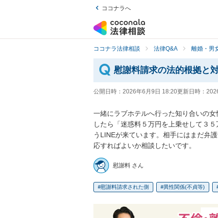
ココナラへ
ココナラ法律相談
法律Q&A
離婚・男
慰謝料請求の法的根拠と
公開日時：
2026年6月9日 18:20
更新日時：
202
一緒にラブホテルへ行った知り合いの女
したら「迷惑料５万円を上乗せして３５
うLINEが来ています。相手にはまだ弁
応すればよいか相談したいです。
慰謝料 さん
慰謝料請求された側
異性関係(不貞等)