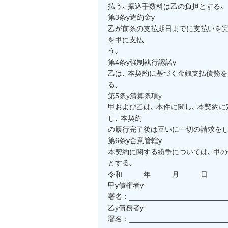
払う｡ 振込手数料は乙の負担とする｡

第3条y違約金y

乙が前条の支払期日までに支払いを完了
を甲に支払

う｡

第4条y強制執行認諾y

乙は､ 本契約に基づく金銭支払債務
る｡

第5条y清算条項y

甲および乙は､ 本件に関し､ 本契
し､ 本契約

の履行完了後は互いに一切の請求をしな
第6条y合意管轄y

本契約に関する紛争については､ 甲
とする｡

令和　　　年　　　月　　　日

甲y債権者y

署名：_________________________
乙y債務者y

署名：_________________________