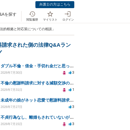
弁護士の方はこちら
&Aを探す
閲覧履歴
マイリスト
ログイン
の法的根拠と対応策についての相談」
料請求された側の法律Q&Aラン
グ
ダブル不倫・借金・手切れ金だと思っていたお金を1年後いまさら脅迫罪として通知書が来てまとめて請求
3
2026年7月30日
不倫の慰謝料請求に対する減額交渉の可能性と対策
1
2026年7月31日
未成年の娘がネット恋愛で慰謝料請求を受けた場合の対処法は？
3
2026年7月27日
不貞行為なし、離婚もされていないが奥様が作られた示談書にサインをしてしまいました。効力はありますか？
3
2026年7月15日