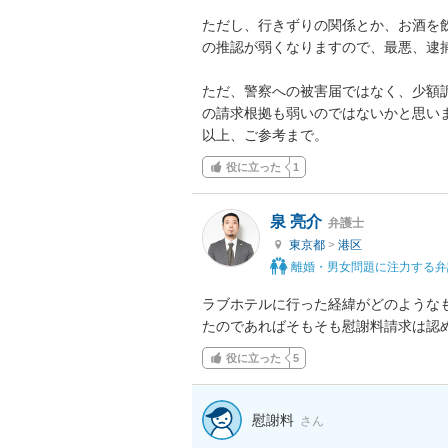
ただし、行きずりの関係とか、お酒を
の推認が弱くなりますので、最悪、逮捕
ただ、警察への被害届ではなく、少額
の請求根拠も弱いのではないかと思いま
以上、ご参考まで。
役に立った
1
泉 亮介
弁護士
東京都
>
港区
離婚・男女問題に注力する弁
ラブホテルに行った経緯がどのような
たのであればそもそも慰謝料請求は認
役に立った
5
慰謝料
さん