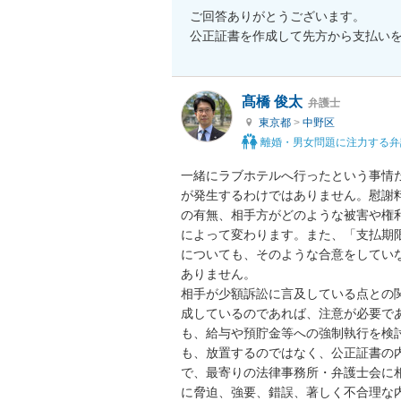
ご回答ありがとうございます。

公正証書を作成して先方から支払い
髙橋 俊太
弁護士
東京都
>
中野区
離婚・男女問題に注力する弁
一緒にラブホテルへ行ったという事情
が発生するわけではありません。慰謝
の有無、相手方がどのような被害や権
によって変わります。また、「支払期
についても、そのような合意をしてい
ありません。

相手が少額訴訟に言及している点との
成しているのであれば、注意が必要で
も、給与や預貯金等への強制執行を検
も、放置するのではなく、公正証書の内
で、最寄りの法律事務所・弁護士会に
に脅迫、強要、錯誤、著しく不合理な