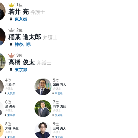
1
位
若井 亮
弁護士
東京都
2
位
稲葉 進太郎
弁護士
神奈川県
3
位
髙橋 俊太
弁護士
東京都
4
5
位
位
川添 圭
加藤 善大
弁護士
弁護士
大阪府
埼玉県
6
7
位
位
泉 亮介
竹本 真紀
弁護士
弁護士
東京都
愛知県
8
9
位
位
大橋 卓生
三村 勇人
弁護士
弁護士
東京都
東京都