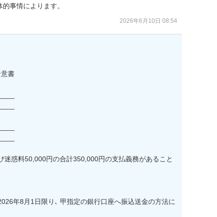
体的事情によります。
2026年6月10日 08:54
意書

___

___

___

___

び迷惑料50,000円の合計350,000円の支払義務があること
を2026年8月1日限り､ 甲指定の銀行口座へ振込送金の方法に