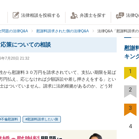
法律相談を投稿する
弁護士を探す
法律Q
女問題の法律Q&A
慰謝料請求された側の法律Q&A
法律Q&A「慰謝料請求
対応策についての相談
慰謝
キン
6年7月20日 21:32
1
性から慰謝料３０万円を請求されていて、支払い期限を延ば
万円払え、応じなければ少額訴訟や差し押さえをする」とい
護士はついていません。請求に法的根拠があるのか、どう対
2
3
不倫慰謝料
慰謝料請求したい側
4