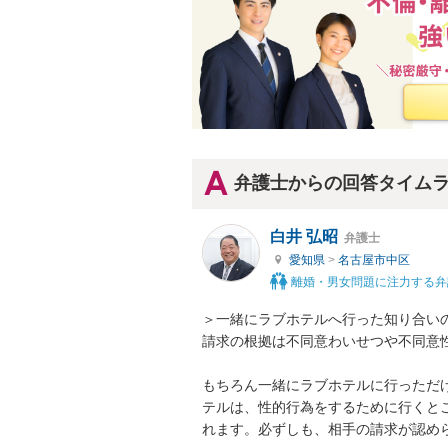
弁護士からの回答タイム
白井 弘昭
弁護士
愛知県
>
名古屋市中区
離婚・男女問題に注力する弁
＞一緒にラブホテルへ行った知り合いの
請求の根拠は不同意わいせつや不同意性
もちろん一緒にラブホテルに行っただ
テルは、性的行為をするために行くと
れます。必ずしも、相手の請求が認めら