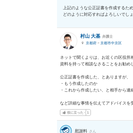
上記のような公正証書を作成するため
どのように対応すればよろしいでし
村山 大基
弁護士
京都府
>
京都市中京区
ネットで聞くよりは、お近くの区役所相
資料を持って相談なさることをお勧めし
公正証書を作成した、とありますが、

・もう作成したのか

・これから作成したい、と相手から連絡
など詳細な事情を伝えてアドバイスを
役に立った
1
慰謝料
さん