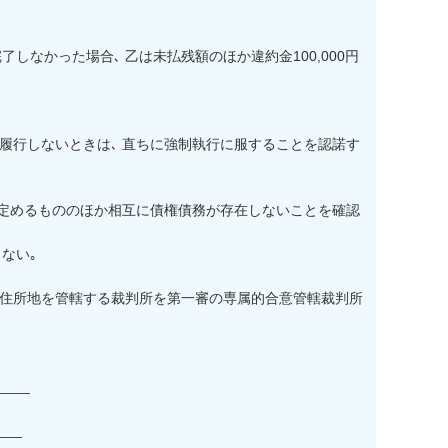
しなかった場合､ 乙は未払残額のほか違約金100,000円
を履行しないときは､ 直ちに強制執行に服することを認諾す
約に定めるもののほか相互に債権債務が存在しないことを確認
い｡

の住所地を管轄する裁判所を第一審の専属的合意管轄裁判所
___

__
