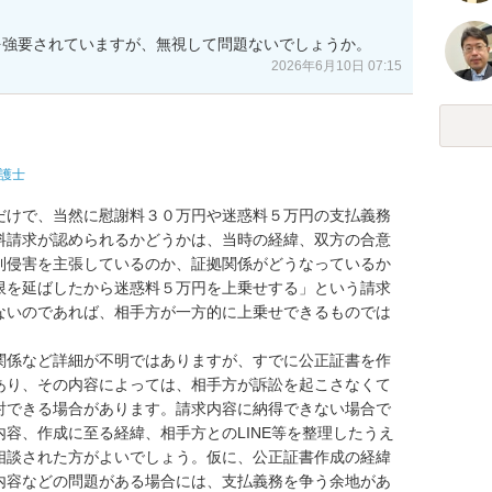
を強要されていますが、無視して問題ないでしょうか。
2026年6月10日 07:15
護士
だけで、当然に慰謝料３０万円や迷惑料５万円の支払義務
料請求が認められるかどうかは、当時の経緯、双方の合意
利侵害を主張しているのか、証拠関係がどうなっているか
限を延ばしたから迷惑料５万円を上乗せする」という請求
ないのであれば、相手方が一方的に上乗せできるものでは
関係など詳細が不明ではありますが、すでに公正証書を作
あり、その内容によっては、相手方が訴訟を起こさなくて
討できる場合があります。請求内容に納得できない場合で
容、作成に至る経緯、相手方とのLINE等を整理したうえ
相談された方がよいでしょう。仮に、公正証書作成の経緯
内容などの問題がある場合には、支払義務を争う余地があ