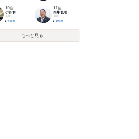
10
11
位
位
小杉 和
白井 弘昭
弁護士
弁護士
京都府
愛知県
もっと見る