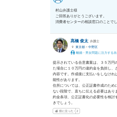
村山弁護士様

ご回答ありがとうございます。

消費者センターの相談窓口のことで
髙橋 俊太
弁護士
東京都
>
中野区
離婚・男女問題に注力する弁
提示されている合意書案は、３５万円
た場合に１０万円の違約金を負担し、
内容です。作成後に支払いをしなけれ
能性があります。

住所については、公正証書作成のため
ない段階で、直ちに伝える必要はあり
約金条項、公正証書化の必要性を検討
きでしょう。
役に立った
2