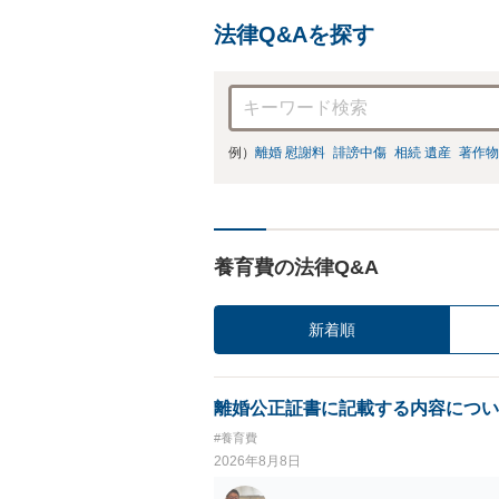
法律Q&Aを探す
例）
離婚 慰謝料
誹謗中傷
相続 遺産
著作物
養育費の法律Q&A
新着順
離婚公正証書に記載する内容につい
#養育費
2026年8月8日