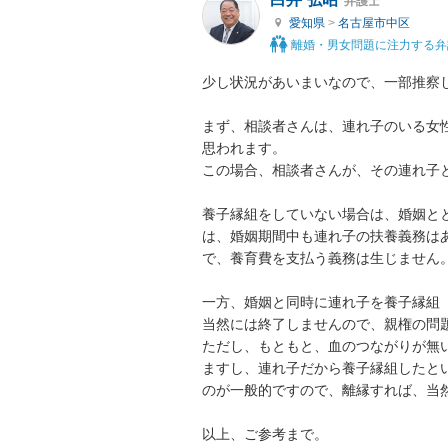
弁護士
愛知県
>
名古屋市中区
離婚・男女問題に注力する弁
少し状況があいまいなので、一部推察し
まず、相談者さんは、連れ子のいる女
思われます。

この場合、相談者さんが、その連れ子と
養子縁組をしていない場合は、婚姻と
は、婚姻期間中も連れ子の扶養義務は
で、養育費を支払う義務は生じません。
一方、婚姻と同時に連れ子を養子縁組
当然には終了しませんので、親権の問
ただし、もともと、血のつながりが無
ますし、連れ子だから養子縁組したと
のが一般的ですので、離縁すれば、当然
以上、ご参考まで。