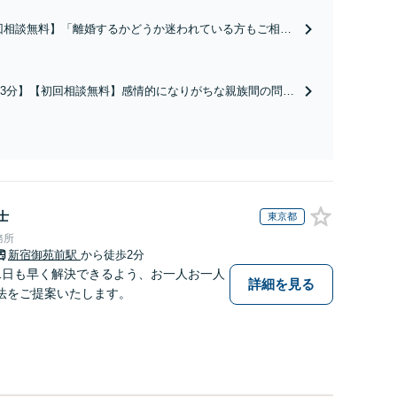
回相談無料】「離婚するかどうか迷われている方もご相談
親権問題や財産分与、慰謝料請求など複雑な課題も、依頼
の状況や希望に合わせた解決策を共に考え、一貫してサポ
いたします。「熟年離婚のご相談もお任せください」【休
3分】【初回相談無料】感情的になりがちな親族間の問題
夜間相談可】
根拠に基づいた公平な解決を目指します。「遺言書作
ポートもお任せ／依頼者さまの想いを大切に、次世代へ
産承継をお手伝いします」【休日・夜間相談可】
士
東京都
務所
新宿御苑前駅
から徒歩2分
1日も早く解決できるよう、お一人お一人
詳細を見る
法をご提案いたします。