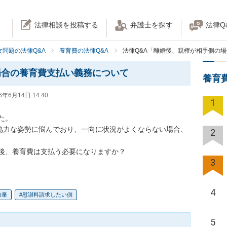
法律相談を投稿する
弁護士を探す
法律Q
女問題の法律Q&A
養育費の法律Q&A
法律Q&A「離婚後、親権が相手側の
場合の養育費支払い義務について
養育
6年6月14日 14:40
1
。

非協力な姿勢に悩んでおり、一向に状況がよくならない場合、
2
後、養育費は支払う必要になりますか？
3
4
放棄
慰謝料請求したい側
5