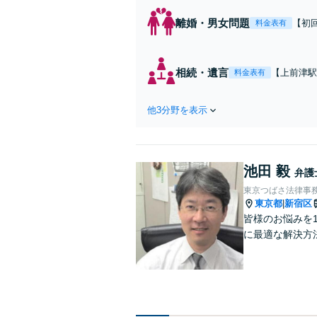
離婚・男女問題
【初
料金表有
を」
者様
ート
相続・遺言
【上前津駅
料金表有
日・
でも、法的
成・終活サ
他3分野を表示
の円滑な財
池田 毅
弁護
東京つばさ法律事
東京都
新宿区
|
皆様のお悩みを
に最適な解決方