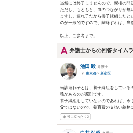
当然には終了しませんので、親権の問
ただし、もともと、血のつながりが無
ますし、連れ子だから養子縁組したと
のが一般的ですので、離縁すれば、当然
以上、ご参考まで。
弁護士からの回答タイム
池田 毅
弁護士
東京都
>
新宿区
当該連れ子とは、養子縁組をしている
務があるのが原則です。

養子縁組をしていないのであれば、今
父ではないので、養育費の支払い義務
役に立った
2
白井 弘昭