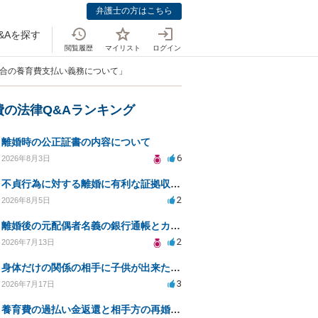
弁護士の方はこちら
&Aを探す
閲覧履歴
マイリスト
ログイン
場合の養育費支払い義務について」
費の法律Q&Aランキング
離婚時の公正証書の内容について
6
2026年8月3日
不貞行為に対する離婚に有利な証拠収集方法と法的手続きについて
2
2026年8月5日
離婚後の元配偶者名義の銀行通帳とカードの処分方法について
2
2026年7月13日
身体だけの関係の相手に子供が出来たと言われ認知、養育費を要求されているが自身の子供か分からない
3
2026年7月17日
養育費の過払い金返還と相手方の再婚に関する相談