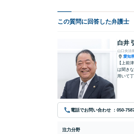
この質問に回答した弁護士
白井 
山口央法
愛知
【上前津
は聞きな
用いて丁
決策は何
す。
電話でお問い合わせ
注力分野