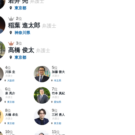
若井 亮
弁護士
東京都
2
位
稲葉 進太郎
弁護士
神奈川県
3
位
髙橋 俊太
弁護士
東京都
4
5
位
位
川添 圭
加藤 善大
弁護士
弁護士
大阪府
埼玉県
6
7
位
位
泉 亮介
竹本 真紀
弁護士
弁護士
東京都
愛知県
8
9
位
位
大橋 卓生
三村 勇人
弁護士
弁護士
東京都
東京都
10
11
位
位