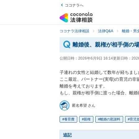
ココナラへ
ココナラ法律相談
法律Q&A
離婚・男
離婚後、親権が相手側の
公開日時：
2026年6月9日 16:14
更新日時：
202
子連れの女性と結婚して数年が経ちました
ここ最近、パートナー(実母)の育児の
離婚を考えております。

もし、親権が相手側に渡った場合、離婚
匿名希望 さん
養育費
親権
離婚の慰謝料
育児
追記