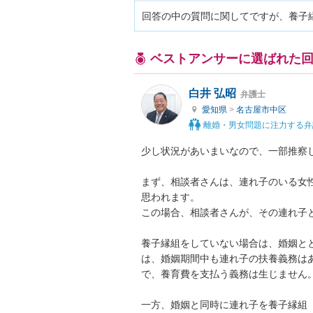
回答の中の質問に関してですが、養子
ベストアンサーに選ばれた
白井 弘昭
弁護士
愛知県
>
名古屋市中区
離婚・男女問題に注力する弁
少し状況があいまいなので、一部推察し
まず、相談者さんは、連れ子のいる女
思われます。

この場合、相談者さんが、その連れ子と
養子縁組をしていない場合は、婚姻と
は、婚姻期間中も連れ子の扶養義務は
で、養育費を支払う義務は生じません。
一方、婚姻と同時に連れ子を養子縁組