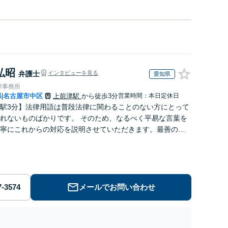
弘昭
弁護士
インタビューを見る
愛知県
律事務所
県
名古屋市中区
上前津駅
から徒歩3分
営業時間：本日定休日
|
駅3分】法律用語は普段法律に関わることのない方にとって
れないものばかりです。 そのため、なるべく平易な言葉を
寧にこれからの対応を説明させていただきます。最善の解
なのかを共に考え、解決までサポートさせていただきま
メールでお問い合わせ