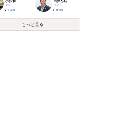
小杉 和
白井 弘昭
弁護士
弁護士
京都府
愛知県
もっと見る