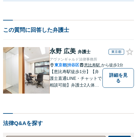
この質問に回答した弁護士
永野 広美
弁護士
東京都
アヴァンギャルド法律事務所
東京都
渋谷区
恵比寿駅
から徒歩1分
|
【恵比寿駅徒歩1分】【弁
詳細を見
護士直通LINE・チャットで
る
相談可能】弁護士2人体制
で案件に取り組み、多角的
な視点から迅速に解決に導
きます。依頼者様のお話を
しっかりと伺い、最適な解
決策を提案【年中無休・早
法律Q&Aを探す
朝夜間対応可能（要予
約）】