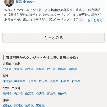
川添 圭
弁護士
痩身のためのスルリム注射による施術は美容医療に該当し、特定継続
的役務提供契約に該当する場合にはクーリング・オフが可能な場合が
ありますが、書かれた事情だけではクーリング・オフ要件を満たして
いるかどうか（そもそも特定継続的役務提供契約に該当するかどう
か）が不明です。仮に特定継続的役務提供契約に該当する場合には、
クーリング・オフができない場合でも中途解約は可能ですが、この点
もっとみる
も含めて、最寄りの消費生活センターで詳しい資料をもとに相談して
いただいた方がよいでしょう。
都道府県からクレジット会社に強い弁護士を探す
北海道・東北
北海道
青森県
岩手県
宮城県
秋田県
山形県
福島県
関東
東京都
神奈川県
千葉県
埼玉県
茨城県
栃木県
群馬県
北陸・甲信越
新潟県
長野県
山梨県
石川県
富山県
福井県
東海
愛知県
静岡県
岐阜県
三重県