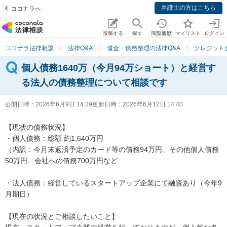
弁護士の方はこちら
ココナラへ
投稿する
探す
閲覧履歴
マイリスト
ログイン
ココナラ法律相談
法律Q&A
借金・債務整理の法律Q&A
クレジット
個人債務1640万（今月94万ショート）と経営す
る法人の債務整理について相談です
公開日時：
2026年6月9日 14:29
更新日時：
2026年6月12日 14:40
【現状の債務状況】

・個人債務：総額 約1,640万円

（内訳：今月末返済予定のカード等の債務94万円、その他個人債務
50万円、会社への債務700万円など

・法人債務：経営しているスタートアップ企業にて融資あり（今年9
月期日）

【現在の状況とご相談したいこと】
