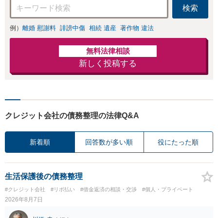
検索
例）
離婚 慰謝料
誹謗中傷
相続 遺産
著作物 違法
無料法律相談
新しく投稿する
クレジット会社の債務整理の法律Q&A
新着順
回答数が多い順
役にたった順
生活保護後の債務整理
#クレジット会社
#リボ払い
#借金返済の相談・交渉
#個人・プライベート
2026年8月7日