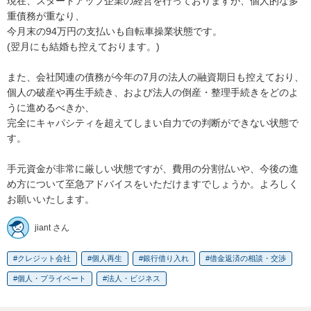
現在、スタートアップ企業の経営を行っておりますが、個人的な多
重債務が重なり、

今月末の94万円の支払いも自転車操業状態です。

(翌月にも結婚も控えております。)

また、会社関連の債務が今年の7月の法人の融資期日も控えており、

個人の破産や再生手続き、および法人の倒産・整理手続きをどのよ
うに進めるべきか、

完全にキャパシティを超えてしまい自力での判断ができない状態で
す。

手元資金が非常に厳しい状態ですが、費用の分割払いや、今後の進
め方について至急アドバイスをいただけますでしょうか。よろしく
お願いいたします。
jiant さん
クレジット会社
個人再生
銀行借り入れ
借金返済の相談・交渉
個人・プライベート
法人・ビジネス