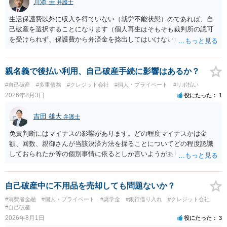
川添 圭
弁護士
生活保護費以外に収入を得ていない（就労不能状態）のであれば、自
己破産を選択することになります（個人再生はそもそも裁判所の認可
を受けられず、保護費から弁済金を捻出してはいけないため任意整理
という選択肢もありません）。法テラスの法律扶助を利用すれば弁護
士費用は法テラスが負担し、裁判所の予納金等も法テラスが援助して
くれるため、弁護士へ自己破産を任せれば解決します。
親名義で後払い利用、自己破産手続に影響はあるか？
#自己破産
#多重債務
#クレジット会社
#個人・プライベート
#リボ払い
2026年8月3日
役にたった
1
吉田 雄大
弁護士
免責判断にはマイナスの影響があります。どの程度マイナスかは金
額、回数、親御さんが当該決済方法を採ることについてどの程度認識
しておられたか等の個別事情に依るとしか言いようがありません。 と
もあれ、依頼しておられる弁護士さんに直ちに具体的状況をお伝えに
なって相談し、善後策を考えることをお勧めします。
自己破産中に不用品を売却しても問題ないか？
#消費者金融
#個人・プライベート
#奨学金
#銀行借り入れ
#クレジット会社
#自己破産
2026年8月1日
役にたった
3