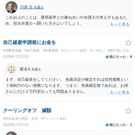
川添 圭
弁護士
これ以上のことは、運用基準との兼ね合いや弁護士の考え方もあるた
め、担当弁護士へ聞いた方がよいでしょう。
自己破産申請前にお金を
#消費者金融
#自己破産
#多重債務
#クレジット会社
#リボ払い
#銀行借り入れ
2026年7月22日
役にたった
8
匿名A
弁護士
まず、自己破産をしてください。 免責決定が確定すれば自然債務とい
う強制力のない債務になります。 つまり、免責確定後であれば、お姉
さんにだけ２万円支払っても問題ありません。
クーリングオフ 減額
#借金返済の相談・交渉
#クレジット会社
2026年7月17日
役にたった
1