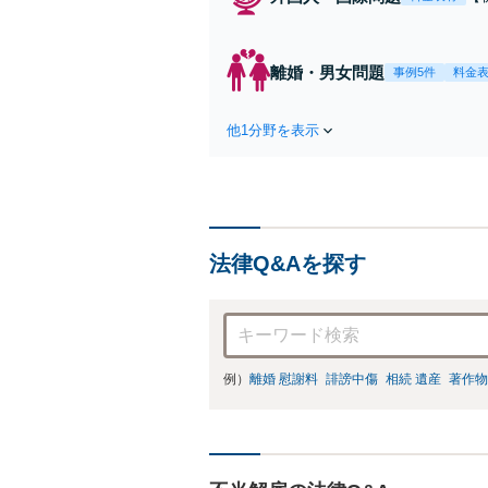
ジ
真
や
離婚・男女問題
事例5件
料金
談
他1分野を表示
法律Q&Aを探す
例）
離婚 慰謝料
誹謗中傷
相続 遺産
著作物