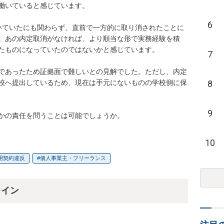
働いていると感じています。

6
いていたにも関わらず、直前で一方的に取り消されたことに
。あの内定取消がなければ、より順当な形で実務経験を積
たものになっていたのではないかと感じています。

7
であったため証拠面で難しいとの見解でした。ただし、内定
8
校へ提出しているため、現在は手元にないものの学校側に保
9
かの責任を問うことは可能でしょうか。
10
用契約違反
個人事業主・フリーランス
ライン