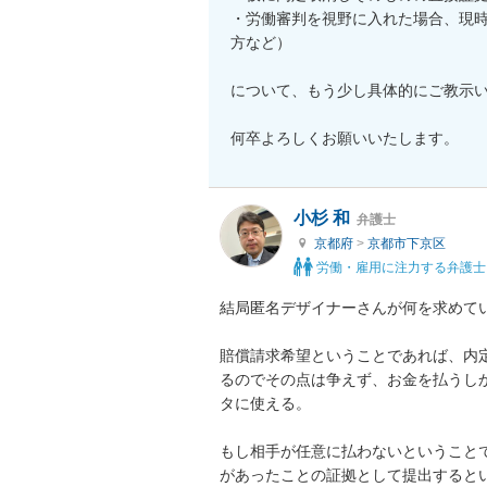
・労働審判を視野に入れた場合、現
方など）

について、もう少し具体的にご教示い
何卒よろしくお願いいたします。
小杉 和
弁護士
京都府
>
京都市下京区
労働・雇用に注力する弁護士
結局匿名デザイナーさんが何を求めてい
賠償請求希望ということであれば、内
るのでその点は争えず、お金を払うし
タに使える。

もし相手が任意に払わないということ
があったことの証拠として提出すると