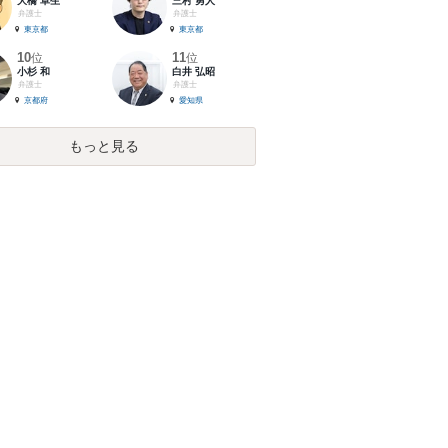
大橋 卓生
三村 勇人
弁護士
弁護士
東京都
東京都
10
11
位
位
小杉 和
白井 弘昭
弁護士
弁護士
京都府
愛知県
もっと見る