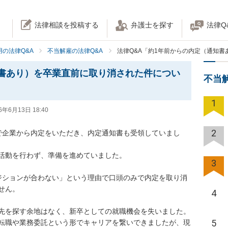
法律相談を投稿する
弁護士を探す
法律Q
の法律Q&A
不当解雇の法律Q&A
法律Q&A「約1年前からの内定（通知
書あり）を卒業直前に取り消された件につい
不当
1
6年6月13日 18:40
2
で企業から内定をいただき、内定通知書も受領していまし
活動を行わず、準備を進めていました。

3
ジションが合わない」という理由で口頭のみで内定を取り消
ん。

4
先を探す余地はなく、新卒としての就職機会を失いました。
5
転職や業務委託という形でキャリアを繋いできましたが、現