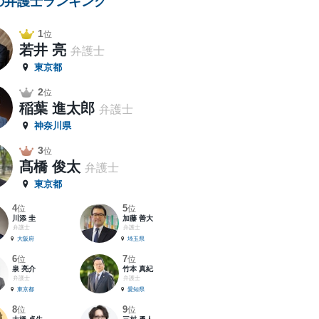
の弁護士ランキング
1
位
若井 亮
弁護士
東京都
2
位
稲葉 進太郎
弁護士
神奈川県
3
位
髙橋 俊太
弁護士
東京都
4
5
位
位
川添 圭
加藤 善大
弁護士
弁護士
大阪府
埼玉県
6
7
位
位
泉 亮介
竹本 真紀
弁護士
弁護士
東京都
愛知県
8
9
位
位