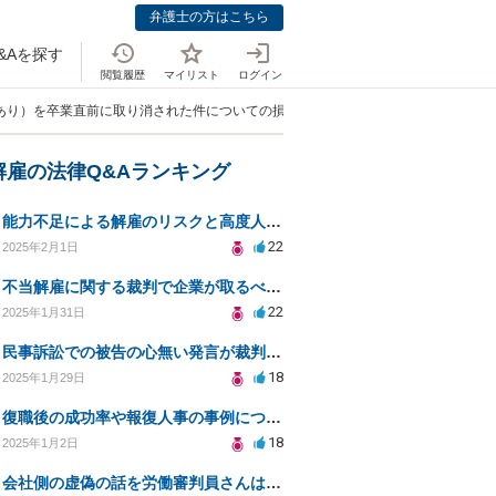
弁護士の方はこちら
&Aを探す
閲覧履歴
マイリスト
ログイン
書あり）を卒業直前に取り消された件についての損害賠償の可否」
解雇の法律Q&Aランキング
能力不足による解雇のリスクと高度人材採用の注意点とは？
22
2025年2月1日
不当解雇に関する裁判で企業が取るべき対応とは？
22
2025年1月31日
民事訴訟での被告の心無い発言が裁判に与える影響は？
18
2025年1月29日
復職後の成功率や報復人事の事例について教えてください
18
2025年1月2日
会社側の虚偽の話を労働審判員さんは鵜呑みにして騙されてしまいました。