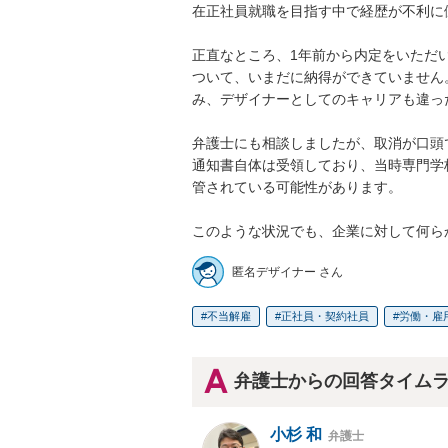
在正社員就職を目指す中で経歴が不利に
正直なところ、1年前から内定をいただ
ついて、いまだに納得ができていません
み、デザイナーとしてのキャリアも違っ
弁護士にも相談しましたが、取消が口頭
通知書自体は受領しており、当時専門学
管されている可能性があります。

このような状況でも、企業に対して何ら
匿名デザイナー さん
不当解雇
正社員・契約社員
労働・雇
弁護士からの回答タイム
小杉 和
弁護士