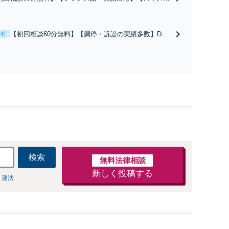
ュリスト】欧州の弁護士ネットワークを活かし、あなたが
に望む解決を目指します！法人・個人ともに相談多数。細
かな連絡と粘り強い交渉を徹底【WEB対応｜休日・夜間相
【初回相談60分無料】【調停・訴訟の実績多数】D
表有
可】【完全個室】
V・モラハラなど複雑な事案もお任せ！粘り強い交渉
で、笑顔になれる解決を目指します【欧州の弁護士と
連携】【フランス語・英語対応】国際離婚・ハーグ条
約案件も円滑に支援【休日・夜間対応】【完全個室】
検索
無料法律相談
新しく投稿する
 違法