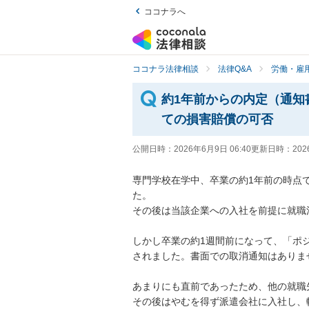
ココナラへ
ココナラ法律相談
法律Q&A
労働・雇用
約1年前からの内定（通知
ての損害賠償の可否
公開日時：
2026年6月9日 06:40
更新日時：
202
専門学校在学中、卒業の約1年前の時点
た。

その後は当該企業への入社を前提に就職
しかし卒業の約1週間前になって、「ポ
されました。書面での取消通知はありませ
あまりにも直前であったため、他の就職
その後はやむを得ず派遣会社に入社し、