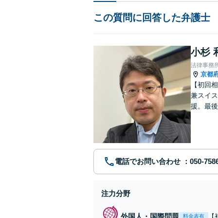
この質問に回答した弁護士
小杉 
法律事務
京都
【初回相
兼スイス
援。最後
日契約法
談可】
電話でお問い合わせ
注力分野
外国人・国際問題
【
料金表有