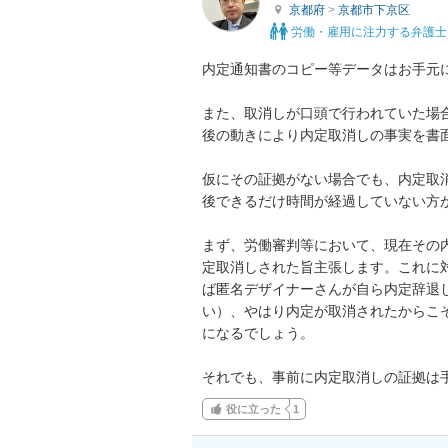
京都府
>
京都市下京区
労働・雇用に注力する弁護士
内定通知書のコピー等データはお手元に
また、取消しが口頭で行われていた場
後の動きにより内定取消しの事実を書面
仮にその証拠がない場合でも、内定取
後できるだけ時間が経過していない方が
まず、労働審判等において、現在その
定取消しされた旨主張します。これに
ば匿名デザイナーさんが自ら内定辞退
い）、やはり内定が取消されたからこ
になるでしょう。

それでも、事前に内定取消しの証拠は
役に立った
1