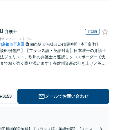
和
弁護士
京都府
所オフィス・エトワレ
府
京都市下京区
四条駅
から徒歩1分
営業時間：本日定休日
|
談60分無料】【フランス語・英語対応】日本唯一の弁護士
法ジュリスト。欧州の弁護士と連携しクロスボーダーで支
まで粘り強く寄り添います！在欧州資産の引き上げ／英仏
務／ハーグ条約案件などお任せ【WEB対応｜休日・夜間相
メールでお問い合わせ
初回相談60分無料】【フランス語・英語対応】【スイス法