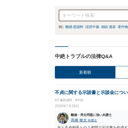
例）
離婚 慰謝料
誹謗中傷
相続 遺産
著作物
中絶トラブルの法律Q&A
新着順
不貞に関する示談書と示談金につい
#不倫慰謝料
#中絶
2026年7月28日
離婚・男女問題に強い弁護士
髙橋 俊太
弁護士
夫と不貞相手との２者間で示談書を作成す