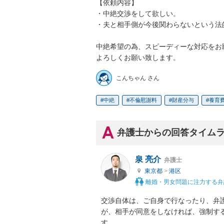
【依頼内容】

・中絶交渉をして欲しい。

・夫と相手側が今後関わらないという法
中絶希望の為、スピーディーな対応をお
よろしくお願い致します。
こんちゃん さん
中絶
不倫慰謝料
財産分与
養育
弁護士からの回答タイム
泉 亮介
弁護士
東京都
>
港区
離婚・男女問題に注力する弁
交渉自体は、ご自身で行なったり、弁
が、相手が同意をしなければ、強制す
す。