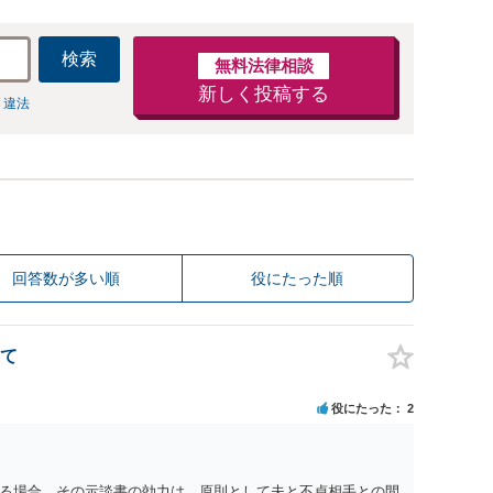
検索
無料法律相談
新しく投稿する
 違法
回答数が多い順
役にたった順
て
役にたった
2
る場合、その示談書の効力は、原則として夫と不貞相手との間