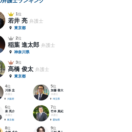
の弁護士ランキング
1
位
若井 亮
弁護士
東京都
2
位
稲葉 進太郎
弁護士
神奈川県
3
位
髙橋 俊太
弁護士
東京都
4
5
位
位
川添 圭
加藤 善大
弁護士
弁護士
大阪府
埼玉県
6
7
位
位
泉 亮介
竹本 真紀
弁護士
弁護士
東京都
愛知県
8
9
位
位