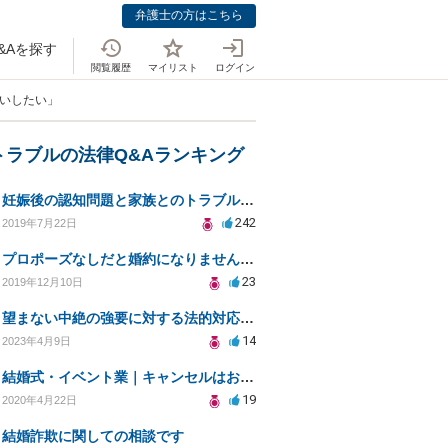
弁護士の方はこちら
&Aを探す
閲覧履歴
マイリスト
ログイン
願いしたい」
トラブルの法律Q&Aランキング
妊娠後の認知問題と家族とのトラブル解決策を求めて
242
2019年7月22日
プロポーズなしだと婚約になりませんか？
23
2019年12月10日
望まない中絶の強要に対する法的対応と自己防衛策
14
2023年4月9日
結婚式・イベント業｜キャンセルはお客様都合？コロナによる結婚式キャンセルのトラブル対処（編集部投稿）
19
2020年4月22日
結婚詐欺に関しての相談です