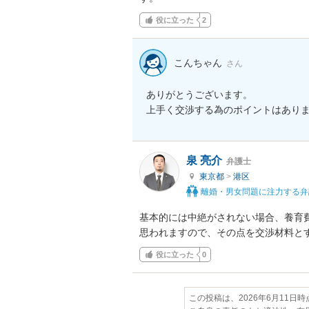
役に立った
2
こんちゃん
さん
ありがとうございます。

泉 亮介
弁護士
東京都
>
港区
離婚・男女問題に注力する弁
基本的には中絶がされない場合、養育
思われますので、その点を交渉材料と
役に立った
0
この投稿は、2026年6月11日