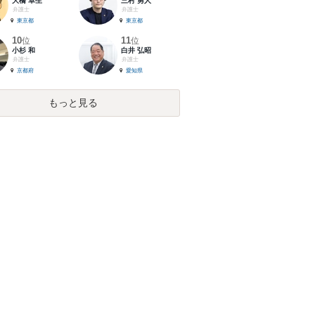
大橋 卓生
三村 勇人
弁護士
弁護士
東京都
東京都
10
11
位
位
小杉 和
白井 弘昭
弁護士
弁護士
京都府
愛知県
もっと見る