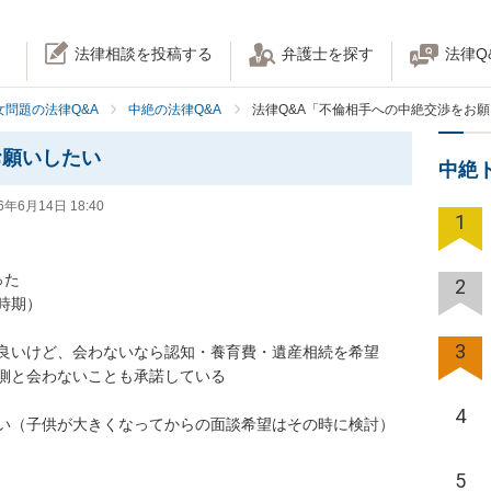
法律相談を投稿する
弁護士を探す
法律Q
女問題の法律Q&A
中絶の法律Q&A
法律Q&A「不倫相手への中絶交渉をお
お願いしたい
中絶
6年6月14日 18:40
1
た

2
期）

3
良いけど、会わないなら認知・養育費・遺産相続を希望

側と会わないことも承諾している

4
い（子供が大きくなってからの面談希望はその時に検討）

5