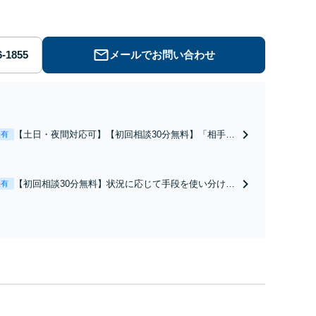
労働】不当解雇・残業代請求はおまかせください
メールでお問い合わせ
【土日・夜間対応可】【初回相談30分無料】「相手方
表有
から書面を提示されたら、サインする前にご相談を」
経験豊富な弁護士が全力で交渉にあたります！相手方
と直接話す精神的負担を軽減「弁護士の交渉で慰謝料
【初回相談30分無料】状況に応じて手段を使い分け、
表有
金額アップ／減額交渉も対応可」【完全個室対応】
適切な方法で投稿の削除・発信者情報開示請求をおこ
ないます「企業やお店の風評被害対策／売り上げ低下
防止のために尽力」加害者側の対応可：開示請求の意
見照会が来たときの対処法、被害者との示談交渉