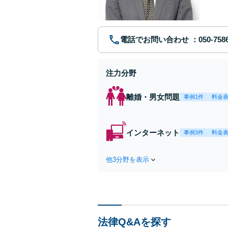
ポート【
電話でお問い合わせ
注力分野
離婚・男女問題
事例1件
料金
インターネット
事例3件
料金
他3分野を表示
法律Q&Aを探す