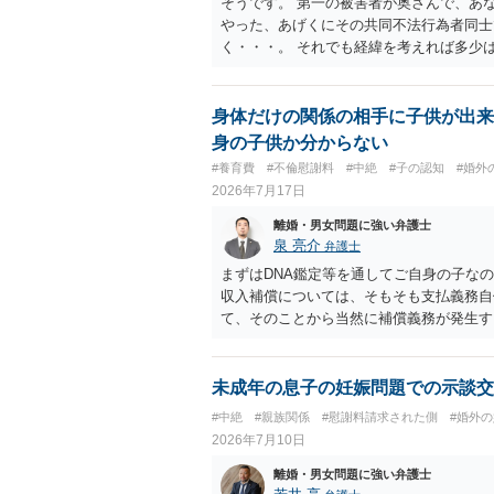
そうです。 第一の被害者が奥さんで、あ
やった、あげくにその共同不法行為者同士
く・・・。 それでも経緯を考えれば多少
身体だけの関係の相手に子供が出来
身の子供か分からない
#養育費
#不倫慰謝料
#中絶
#子の認知
#婚外
2026年7月17日
離婚・男女問題に強い弁護士
泉 亮介
弁護士
まずはDNA鑑定等を通してご自身の子な
収入補償については、そもそも支払義務自
て、そのことから当然に補償義務が発生す
であれば、依頼をするかしないかは別とし
う。
未成年の息子の妊娠問題での示談交
#中絶
#親族関係
#慰謝料請求された側
#婚外
2026年7月10日
離婚・男女問題に強い弁護士