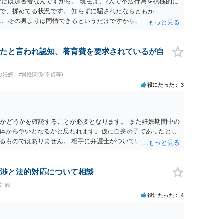
なたは加害者なんですから。 現在は、2人で不法行為を積極的に
で、揉めてる状況です。 知らずに騙されたならともか
は、その男よりは同情できるというだけですから。
たと言われ認知、養育費を要求されているが自
の妊娠
#異性関係(不貞等)
役にたった
3
のかどうかを確認することが必要となります。 また妊娠期間中の
体から争いとなるかと思われます。仮に自身の子であったとし
るものではありません。 相手に弁護士がついているということ
て一度ご自身も個別に弁護士に相談をされたほうが良いでしょ
渉と法的対応について相談
の妊娠
役にたった
4