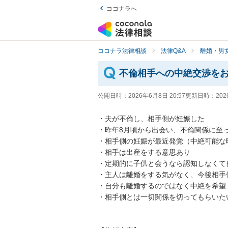
ココナラへ
ココナラ法律相談
法律Q&A
離婚・男
不倫相手への中絶交渉を
公開日時：
2026年6月8日 20:57
更新日時：
202
・夫が不倫し、相手側が妊娠した

・昨年8月頃から出会い、不倫関係に至っ
・相手側の妊娠が最近発覚（中絶可能な時
・相手は出産をする意思あり

・定期的に子供と会うなら認知しなくて
・主人は離婚をする気がなく、今後相手
・自分も離婚するのではなく中絶を希望

・相手側とは一切関係を切ってもらいた