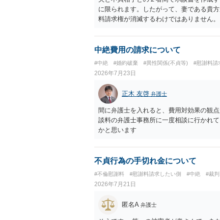
に限られます。したがって、妻である貴方
料請求権が消滅するわけではありません。
談は夫と不貞相手との間の清算に限るもの
ものではない」旨を明記しておく方が安全
間に限る」と対象を明確にすべきです。 
中絶費用の請求について
によっては、後に貴方が不貞相手へ慰謝料
#中絶
#婚約破棄
#異性関係(不貞等)
#慰謝料請
されている」「夫側から支払を受けた」な
2026年7月23日
性があります。そのため、示談金の趣旨、
す。示談金１８０万円の妥当性については
正木 友啓
弁護士
内容、妊娠・中絶に至る経緯等によって変
精神的負担が考慮されることはありますが
間に弁護士を入れると、費用対効果の観点
婚期待を理由とする損害については争い得
談料の弁護士事務所に一度相談に行かれて
額は、夫が不貞相手に支払う示談金額だけ
かと思います
婦関係への影響、離婚・別居の有無、相手
護士への個別相談も検討なさった方がよい
不貞行為の手切れ金について
#不倫慰謝料
#慰謝料請求したい側
#中絶
#裁判
2026年7月21日
匿名A
弁護士