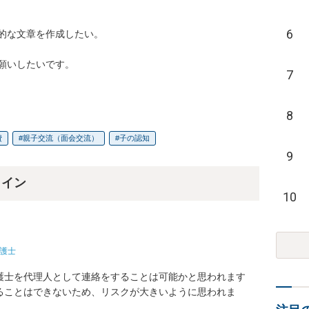
6
的な文章を作成したい。

願いしたいです。

7
8
費
親子交流（面会交流）
子の認知
9
ライン
10
護士
護士を代理人として連絡をすることは可能かと思われます
ることはできないため、リスクが大きいように思われま