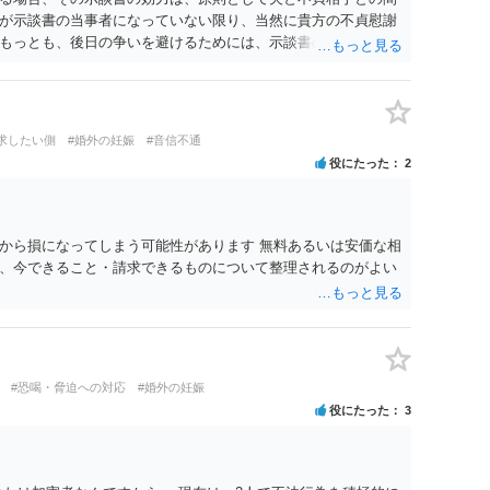
が示談書の当事者になっていない限り、当然に貴方の不貞慰謝
もっとも、後日の争いを避けるためには、示談書の中に「本示
であり、妻の不貞相手に対する慰謝料請求権を放棄・制限する
です。また、清算条項を入れる場合にも、「夫と不貞相手との
他方、不貞相手が夫から示談金を受け取る場合、その名目や内容
請求する際、不貞相手側から「すでに夫との間で一定の清算が
求したい側
#婚外の妊娠
#音信不通
どと（その当否は別として）反論等されてこじれてしまう可能
役にたった
2
清算対象、妻の請求権への影響を明確にしておくことが重要で
、中絶、精神的苦痛、通院・治療の有無、診断内容、夫の説明
わります。中絶について双方同意があったとしても、身体的・
、夫が当初から離婚できないと伝えていた事情があるなら、結
から損になってしまう可能性があります 無料あるいは安価な相
る部分もあります。 なお、貴方から不貞相手へ請求する慰謝料
、今できること・請求できるものについて整理されるのがよい
で決まるものではありません。不貞期間、回数、婚姻期間、夫
方の認識等によって判断されます。 今後の状況等に応じて、弁
でしょう。
#恐喝・脅迫への対応
#婚外の妊娠
役にたった
3