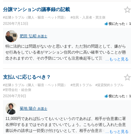
上、自分のペットの遺骨を埋める行為自体は墓地埋葬法違反や不法投
棄には該当しないため、犯罪になるわけではありません。しかし、建
分譲マンションの議事録の記載
物の所有者は質問者様であっても、土地の所有権はあくまで地主にあ
#近隣トラブル（隣人・騒音・ペット問題）
#住民・入居者・買主側
ります。そのため、地主に無断でお骨を埋める行為は、他人の所有権
2026年7月13日
役にたった
1
を侵害する行為や、借地人としての善管注意義務違反とみなされる可
能性が高いのが私見です。 どうしてもお近くで供養されたい場合は、
肥田 弘昭
弁護士
事前に地主へ相談して許可を得るか、土地に直接埋めずに大きめの鉢
植え等で供養する「プランター葬」や、ペット霊園等への納骨を検討
特に法的には問題がないかと思います。ただ別の問題として、嫌がら
されるのが確実かと思います。
せ行為をしている者がマンション住民の中に高い確率でいることが懸
念されますので、その予防についても注意喚起等して貰うと良いかと
思います。ご参考にしてください。
支払いに応じるべき？
#近隣トラブル（隣人・騒音・ペット問題）
#売買トラブル
#賃貸契約トラブル
#管理会社・組合側
2026年7月9日
役にたった
1
菊地 陽介
弁護士
11,000円であれば払ってもいいというのであれば、相手が合意書に署
名押印するまではそのままでいいでしょう。こちらが差し入れた合意
書以外の請求は一切受け付けないとして、相手が合意書を作成するま