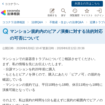
弁護士の方はこちら
ココナラへ
投稿する
探す
閲覧履歴
マイリスト
ログイン
ココナラ法律相談
法律Q&A
不動産・住まいの法律Q&A
近隣トラブ
マンション規約内のピアノ演奏に対する法的対応
の可否について
公開日時：
2026年6月8日 10:47
更新日時：
2026年6月12日 20:36
マンションでの楽器音トラブルについてご相談させてください。

まず、私の情報を先にお伝えいたします。

・分譲マンションを約20年前に購入

・もともとピアノを弾くので、購入にあたり「ピアノ可」の規約を
確認している

・マンションの規約では、平日10時から18時、休日11時から18時に
演奏可能となっている

その上で、私は規約の時間を1分も超えずに規約の範囲内でピアノの