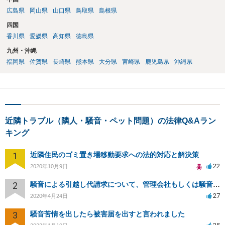
広島県
岡山県
山口県
鳥取県
島根県
四国
香川県
愛媛県
高知県
徳島県
九州・沖縄
福岡県
佐賀県
長崎県
熊本県
大分県
宮崎県
鹿児島県
沖縄県
近隣トラブル（隣人・騒音・ペット問題）の法律Q&Aラン
キング
1
近隣住民のゴミ置き場移動要求への法的対応と解決策
22
2020年10月9日
2
騒音による引越し代請求について、管理会社もしくは騒音主から請求できるか？
27
2020年4月24日
3
騒音苦情を出したら被害届を出すと言われました