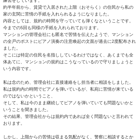
練習をしています。

約半年前から、賃貸で入居された上階（おそらく）の住民から私の
家の玄関に苦情の手紙を入れられるようになりました。

内容としては、規約の時間を守っていても弾くなということです。

今までの5回も同様の手紙を入れられております。

マンションの管理会社にも匿名で苦情を伝えたようで、マンション
の全戸のポストにピアノ演奏の注意喚起の文面が過去に2度配布され
ました。

そこには特定の住民を名指ししているわけではなく、あくまでも全
体あてに、マンションの規約はこうなっているので守りましょうと
いう内容です。

私は念のため、管理会社に直接連絡をし担当者に相談をしました。

私は規約内の時間でピアノを弾いているが、私宛に苦情が来ている
のではないかということ、

そして、私は今のまま継続してピアノを弾いていても問題ないかと
いうことを聞きました。

その結果、管理会社からは規約内であれば全く問題ないと言われて
おります。

しかし、上階からの苦情は収まる気配がなく、警察に相談するとか