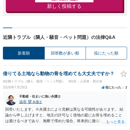
新しく投稿する
近隣トラブル（隣人・騒音・ペット問題）の法律Q&A
新着順
回答数が多い順
役にたった順
借りてる土地なら動物の骨を埋めても大丈夫ですか？
#近隣トラブル（隣人・騒音・ペット問題）
#住民・入居者・買主側
2026年7月28日
役にたった
2
不動産・住まいに強い弁護士
澁谷 望
弁護士
回答いたします。※弁護士により見解は異なる可能性があります。 結
論から申し上げますと、地主の許可なく借地の庭にお骨を埋めること
は避けるべきであり、無断で埋めた場合、将来的に撤去請求や退去時
の損害賠償（原状回復費用）を求められるリスクがあります。 法律