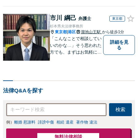
市川 綱己
弁護士
東京都
杉本秀夫法律事務所
東京都
港区
溜池山王駅
から徒歩1分
|
「こんなことで相談してい
詳細を見
いのかな…」そう思われた
る
方でも、まずはお気軽に無
料相談でお話ください！ 心
理学を修め、上場企業で社
会人経験がある弁護士が、
親身に相談に乗ります。
【電話相談可】【初回相談
法律Q&Aを探す
無料】【溜池山王駅徒歩1
分/赤坂駅徒歩6分】
検索
例）
離婚 慰謝料
誹謗中傷
相続 遺産
著作物 違法
無料法律相談