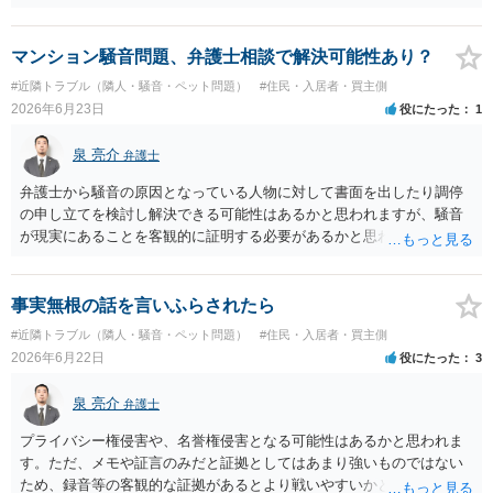
では支払いをしない方がいいと思います。 他方で、既に合意書を差し
入れてしまっているということなので、もし11,000円の支払い合意も
撤回したいというのであれば、できれば内容証明で先方の支払いの請
マンション騒音問題、弁護士相談で解決可能性あり？
求について一切応じるつもりがない旨を書面で伝えたうえで、先に差
#近隣トラブル（隣人・騒音・ペット問題）
#住民・入居者・買主側
し入れた合意書は撤回すると明確に示す必要があります。
2026年6月23日
役にたった
1
泉 亮介
弁護士
弁護士から騒音の原因となっている人物に対して書面を出したり調停
の申し立てを検討し解決できる可能性はあるかと思われますが、騒音
が現実にあることを客観的に証明する必要があるかと思われます。
事実無根の話を言いふらされたら
#近隣トラブル（隣人・騒音・ペット問題）
#住民・入居者・買主側
2026年6月22日
役にたった
3
泉 亮介
弁護士
プライバシー権侵害や、名誉権侵害となる可能性はあるかと思われま
す。ただ、メモや証言のみだと証拠としてはあまり強いものではない
ため、録音等の客観的な証拠があるとより戦いやすいかと思われま