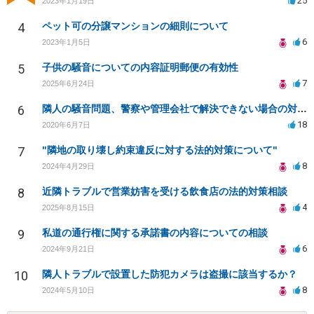
25
2023年1月19日
4
ペット可の分譲マンションの細則について
6
2023年1月5日
5
子供の騒音についての内容証明郵便の有効性
7
2025年6月24日
6
隣人の騒音問題、警察や管理会社で解決できない場合の対策は？
18
2020年6月7日
7
"隣地の取り壊し約束違反に対する法的対策について"
8
2024年4月29日
8
近隣トラブルで営業妨害を受ける飲食店の法的対策相談
4
2025年8月15日
9
私道の通行権に関する承諾書の内容についての相談
6
2024年9月21日
10
隣人トラブルで設置した防犯カメラは盗撮に該当するか？
8
2024年5月10日