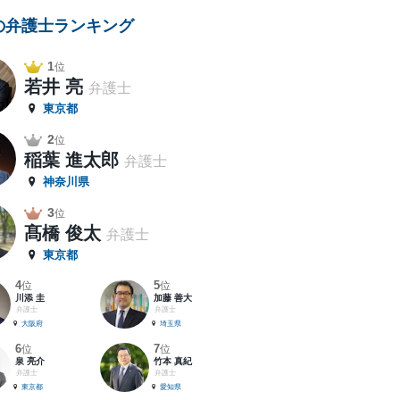
の弁護士ランキング
1
位
若井 亮
弁護士
東京都
2
位
稲葉 進太郎
弁護士
神奈川県
3
位
髙橋 俊太
弁護士
東京都
4
5
位
位
川添 圭
加藤 善大
弁護士
弁護士
大阪府
埼玉県
6
7
位
位
泉 亮介
竹本 真紀
弁護士
弁護士
東京都
愛知県