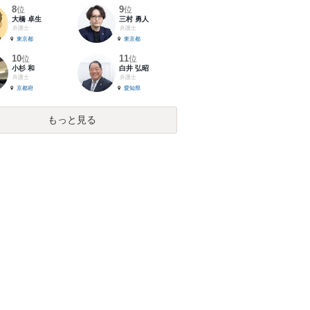
8
9
位
位
大橋 卓生
三村 勇人
弁護士
弁護士
東京都
東京都
10
11
位
位
小杉 和
白井 弘昭
弁護士
弁護士
京都府
愛知県
もっと見る