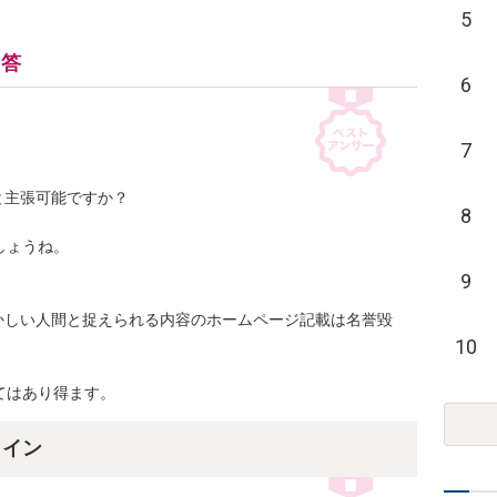
5
回答
6
7
主張可能ですか？

8
ょうね。

9
かしい人間と捉えられる内容のホームページ記載は名誉毀
10
てはあり得ます。
ライン