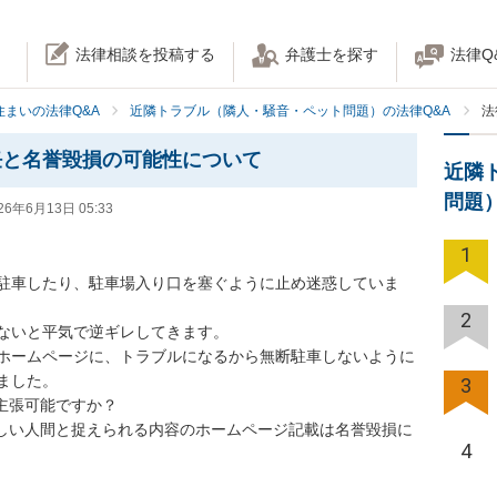
法律相談を投稿する
弁護士を探す
法律Q
住まいの法律Q&A
近隣トラブル（隣人・騒音・ペット問題）の法律Q&A
法
任と名誉毀損の可能性について
近隣
問題
26年6月13日 05:33
1
駐車したり、駐車場入り口を塞ぐように止め迷惑していま
2
ないと平気で逆ギレしてきます。

ホームページに、トラブルになるから無断駐車しないように
した。

3
主張可能ですか？

かしい人間と捉えられる内容のホームページ記載は名誉毀損に
4