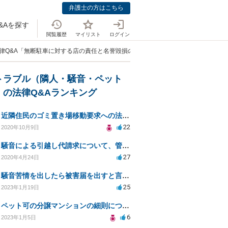
弁護士の方はこちら
&Aを探す
閲覧履歴
マイリスト
ログイン
律Q&A「無断駐車に対する店の責任と名誉毀損の可能性について」
トラブル（隣人・騒音・ペット
）の法律Q&Aランキング
近隣住民のゴミ置き場移動要求への法的対応と解決策
22
2020年10月9日
騒音による引越し代請求について、管理会社もしくは騒音主から請求できるか？
27
2020年4月24日
騒音苦情を出したら被害届を出すと言われました
25
2023年1月19日
ペット可の分譲マンションの細則について
6
2023年1月5日