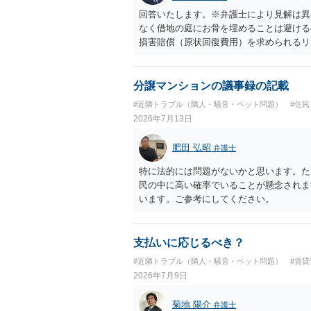
回答いたします。※弁護士により見解は異
なく借地の庭にお骨を埋めることは避ける
損害賠償（原状回復費用）を求められるリ
体は墓地埋葬法違反や不法投棄には該当し
有者は質問者様であっても、土地の所有権
める行為は、他人の所有権を侵害する行為
分譲マンションの議事録の記載
いのが私見です。 どうしてもお近くで供
#近隣トラブル（隣人・騒音・ペット問題）
#住
直接埋めずに大きめの鉢植え等で供養する
2026年7月13日
確実かと思います。
肥田 弘昭
弁護士
特に法的には問題がないかと思います。た
民の中に高い確率でいることが懸念されま
います。ご参考にしてください。
支払いに応じるべき？
#近隣トラブル（隣人・騒音・ペット問題）
#賃
2026年7月9日
菊地 陽介
弁護士