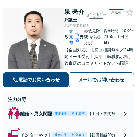
泉 亮介
東京都
インタビュ
ーを見る
弁護士
彩結法律事務所
赤坂見附
営業時間：10:00~
東
港
20:55（土日祝
京
駅
から徒
|
区
都
日）
歩3分
【全国対応】【初回相談無料／24時
間メール受付】採用・転職掲示板、
飲食店の口コミサイトなどの風評被
害対策など実績あり！【刑事】犯罪
の種類を問わず相談可。可能な限り
電話でお問い合わせ
メールでお問い合わせ
早期対応で駆けつけサポート【労
働】不当解雇・残業代請求はおまか
せください
注力分野
離婚・男女問題
【土日・夜間対応
事例1件
料金表有
可】【初回相談30
分無料】「相手方
から書面を提示さ
インターネット
【初回相談30分無
事例3件
料金表有