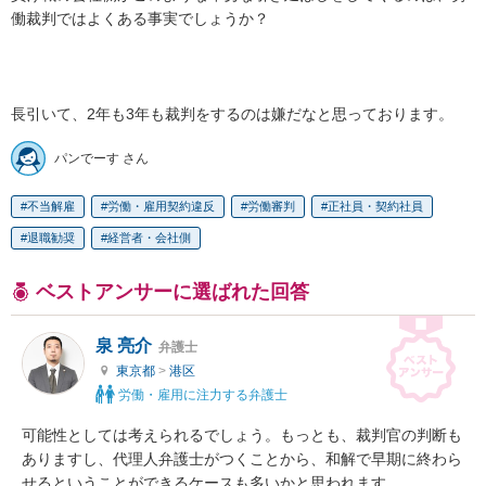
働裁判ではよくある事実でしょうか？

長引いて、2年も3年も裁判をするのは嫌だなと思っております。
パンでーす さん
不当解雇
労働・雇用契約違反
労働審判
正社員・契約社員
退職勧奨
経営者・会社側
ベストアンサーに選ばれた回答
泉 亮介
弁護士
東京都
>
港区
労働・雇用に注力する弁護士
可能性としては考えられるでしょう。もっとも、裁判官の判断も
ありますし、代理人弁護士がつくことから、和解で早期に終わら
せるということができるケースも多いかと思われます。