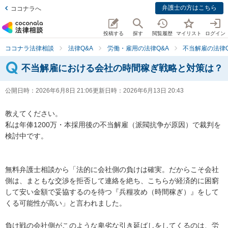
弁護士の方はこちら
ココナラへ
投稿する
探す
閲覧履歴
マイリスト
ログイン
ココナラ法律相談
法律Q&A
労働・雇用の法律Q&A
不当解雇の法律Q
不当解雇における会社の時間稼ぎ戦略と対策は？
公開日時：
2026年6月8日 21:06
更新日時：
2026年6月13日 20:43
教えてください。

私は年俸1200万・本採用後の不当解雇（派閥抗争が原因）で裁判を
検討中です。

無料弁護士相談から「法的に会社側の負けは確実。だからこそ会社
側は、まともな交渉を拒否して連絡を絶ち、こちらが経済的に困窮
して安い金額で妥協するのを待つ『兵糧攻め（時間稼ぎ）』をして
くる可能性が高い」と言われました。

負け戦の会社側がこのような卑劣な引き延ばしをしてくるのは、労