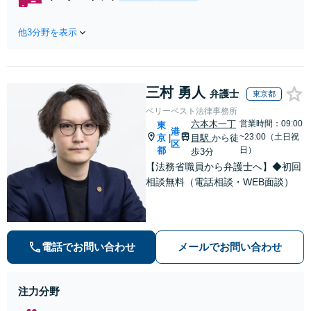
れたら、サインす
料】状況に応じて
る前にご相談を」
手段を使い分け、
経験豊富な弁護士
他3分野を表示
適切な方法で投稿
が全力で交渉にあ
の削除・発信者情
たります！相手方
報開示請求をおこ
と直接話す精神的
ないます「企業や
負担を軽減「弁護
三村 勇人
お店の風評被害対
弁護士
東京都
士の交渉で慰謝料
策／売り上げ低下
ベリーベスト法律事務所
金額アップ／減額
防止のために尽
六本木一丁
営業時間：09:00
東
交渉も対応可」
港
力」加害者側の対
~23:00（土日祝
京
目駅
から徒
|
【完全個室対応】
区
応可：開示請求の
都
日）
歩3分
意見照会が来たと
【法務省職員から弁護士へ】◆初回
きの対処法、被害
相談無料（電話相談・WEB面談）
者との示談交渉
電話でお問い合わせ
メールでお問い合わせ
注力分野