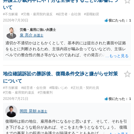
弁護士が裁判中に不十分な主張をすることの影響につ
に、「独立行政法人労働者健康安全機構 」という公的機関が未払賃金
いて
の立替事業を行っています。詳しくは、同機構の＜未払賃金立替払相
#不当解雇
#労働・雇用契約違反
#経営者・会社側
#退職勧奨
談コーナー＞ TEL 044-431-8663 相談時間：土日祝日を除く9:15～1
2026年7月30日
役にたった
1
7:00 に相談してみてください。同じように未払となった他の従業員の
方がいれば一緒に相談してみるといいでしょう。
労働・雇用に強い弁護士
泉 亮介
弁護士
適切か不適切かはともかくとして、基本的には提出された書面や証拠
をもとに判断されるため、主張内容が噛み合ってないなどの、主張レ
ベルでの整合性の無さ等がないのであれば、その発言のみで大きく不
利になるということはないように思われます。
地位確認訴訟の勝訴後、復職条件交渉と嫌がらせ対策
について
#不当解雇
#経営者・会社側
#職場いじめ
#正社員・契約社員
#労働・雇用契約違反
#労働審判
2026年7月21日
役にたった
1
岡田 晃朝
弁護士
復職時は前の地位、雇用条件になるかと思います。 そして、それを引
き下げるような処分があれば、そこをまた争うとなるでしょう。 復職
までの事実上の筋道は弁護士が協議することもあれば、あなたがご自