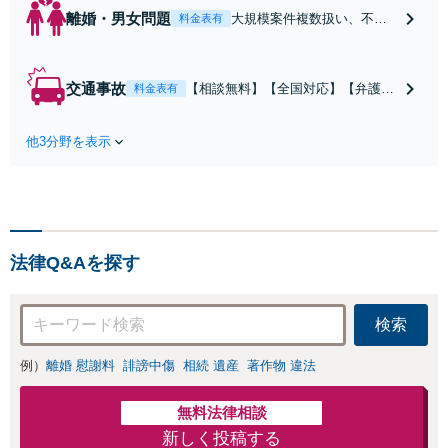
離婚・男女問題
大規模案件複数扱い、不貞
料金表有
慰謝料/離婚/婚姻費用/財産
分与/監護権/養育費/親権/子
の引き渡し、解決実績が豊
交通事故
【相談無料】【全国対応】【弁護士
料金表有
富
費用特約利用可】交渉から訴訟まで
対応/後遺障害等級・過失割合・主婦
他3分野を表示
休損・評価損等、正当な賠償が得ら
れるようにサポート
法律Q&Aを探す
検索
例）
離婚 慰謝料
誹謗中傷
相続 遺産
著作物 違法
無料法律相談
新しく投稿する