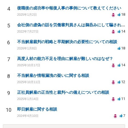
4
復職後の成功率や報復人事の事例について教えてください
18
2025年1月2日
5
会社側の虚偽の話を労働審判員さんは鵜呑みにして騙されてしまいました。
14
2022年7月27日
6
不当解雇裁判の戦略と早期解決の必要性についての相談
18
2026年1月8日
7
高度人材の能力不足を理由に解雇が難しいのはなぜ？
14
2025年10月17日
8
不当解雇か情報漏洩の疑いに関する相談
12
2025年10月11日
9
正社員解雇の正当性と裁判への備えについての相談
11
2025年1月14日
10
即日解雇に関する相談
7
2024年4月10日