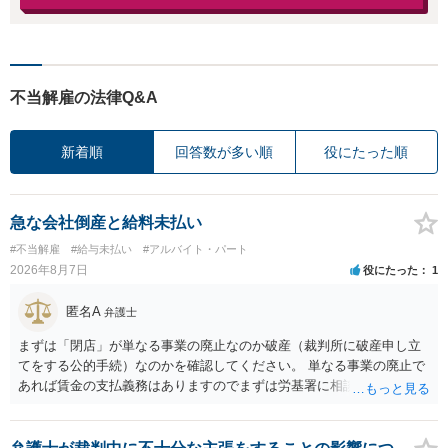
不当解雇の法律Q&A
新着順
回答数が多い順
役にたった順
急な会社倒産と給料未払い
#不当解雇
#給与未払い
#アルバイト・パート
2026年8月7日
役にたった
1
匿名A
弁護士
まずは「閉店」が単なる事業の廃止なのか破産（裁判所に破産申し立
てをする公的手続）なのかを確認してください。 単なる事業の廃止で
あれば賃金の支払義務はありますのでまずは労基署に相談してくださ
い。破産申立てであれば破産手続きの中で破産管財人から（全額は難
しいかもしれませんが）賃金などの労働債権は他の債務より優先して
支払われます。ただし支払までにかなり時間がかかるでしょう。 さら