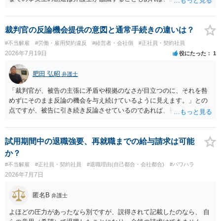
身で協議することもあります。 たいていは、訴訟判決までの依頼でし
ょうから、別途費用が発生することもありますが、出勤日時の設定く
らいならサービスでしてくれるかもしれません。
裁判官の反論機会提供の意図と通常手続きの違いは？
#不当解雇
#労働・雇用契約違反
#経営者・会社側
#正社員・契約社員
2026年7月19日
役にたった
1
肥田 弘昭
弁護士
「裁判官が、被告の主張に矛盾や根拠のなさが目立つのに、それを咎
めずにそのまま反論の機会を与え続けているように見えます。」との
点ですが、被告に引き続き反論させているのであれば、被告の主張が
不十分な点が裁判官からしてもあるからかと思います。手続保障を尽
くしている場合があります。被告がこれ以上ありませんと言えば終わ
るかと思います。ご参考にしてください。
試用期間中の退職強要、再就職までの給与請求は可能
か？
#不当解雇
#正社員・契約社員
#退職理由(自己都合・会社都合)
#パワハラ
2026年7月7日
匿名B
弁護士
よほどの圧力があったなら別ですが、説得されて記載したのなら、 自