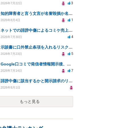
3
2026年7月22日
知的障害者と言う文言が名誉毀損か名誉感情の侵害になるか教えてほしい。
1
2026年8月4日
ネットでの誹謗中傷によるコミケ売上減少、損害賠償は可能か？
4
2026年7月30日
示談書に口外禁止条項を入れるリスクはありますか？
5
2026年7月23日
Google口コミで発信者情報開示後、損害賠償請求を受けています。示談について相談です。
7
2026年7月14日
誹謗中傷に該当するかと開示請求のリスクを知りたい
2026年8月1日
もっと見る