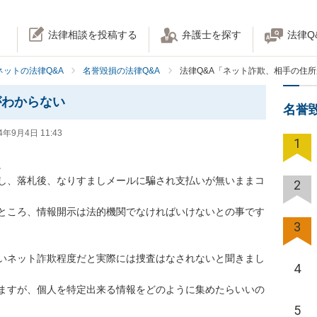
法律相談を投稿する
弁護士を探す
法律Q
ネットの法律Q&A
名誉毀損の法律Q&A
法律Q&A「ネット詐欺、相手の住
がわからない
名誉
4年9月4日 11:43
1


し、落札後、なりすましメールに騙され支払いが無いままコ
2
ところ、情報開示は法的機関でなければいけないとの事です
3
いネット詐欺程度だと実際には捜査はなされないと聞きまし
4
ますが、個人を特定出来る情報をどのように集めたらいいの
5