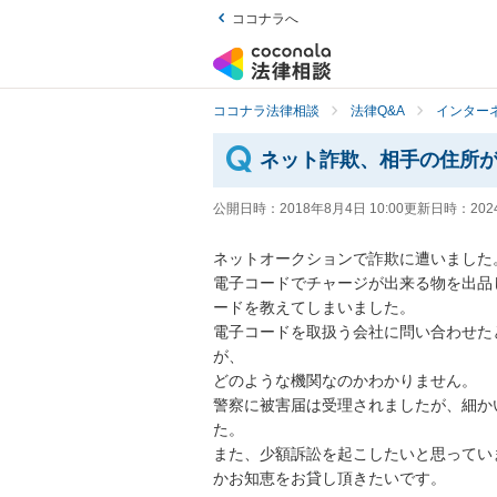
ココナラへ
ココナラ法律相談
法律Q&A
インター
ネット詐欺、相手の住所
公開日時：
2018年8月4日 10:00
更新日時：
202
ネットオークションで詐欺に遭いました。
電子コードでチャージが出来る物を出品
ードを教えてしまいました。

電子コードを取扱う会社に問い合わせた
が、

どのような機関なのかわかりません。

警察に被害届は受理されましたが、細か
た。

また、少額訴訟を起こしたいと思ってい
かお知恵をお貸し頂きたいです。