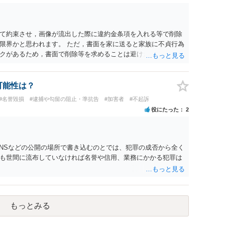
て約束させ，画像が流出した際に違約金条項を入れる等で削除
限界かと思われます。 ただ，書面を家に送ると家族に不貞行為
クがあるため，書面で削除等を求めることは避けたほうが良い
可能性は？
#名誉毀損
#逮捕や勾留の阻止・準抗告
#加害者
#不起訴
役にたった
2
SNSなどの公開の場所で書き込むのとでは、犯罪の成否から全く
も世間に流布していなければ名誉や信用、業務にかかる犯罪は
もっとみる