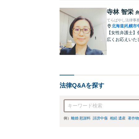
寺林 智栄
てらばやし法律事
北海道
札幌市
|
【女性弁護士】
広くお応えいた
法律Q&Aを探す
例）
離婚 慰謝料
誹謗中傷
相続 遺産
著作物