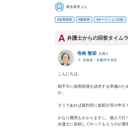
匿名希望 さん
名誉毀損
被害者
オークション詐欺
弁護士からの回答タイム
寺林 智栄
弁護士
北海道
>
札幌市中央区
こんにちは。

相手方に損害賠償を請求する準備のた
か。

そうであれば裁判所に仮処分等の申立て
かなり費用もかかりますし、個人で行う
弁護士に依頼してやってもらうのが通常