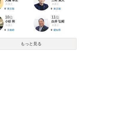
大橋 卓生
三村 勇人
弁護士
弁護士
東京都
東京都
10
11
位
位
小杉 和
白井 弘昭
弁護士
弁護士
京都府
愛知県
もっと見る