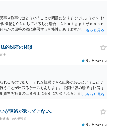
民事や刑事ではどういうことが問題になりそうでしょうか？ お
学習機能をＯＮにして相談した場合、Ｃｈａｔｇｐｔがｏｐｅｎ
何らかの回答の際に参照する可能性がありますが、個人名や会
抽象化されて回答に織り込まれる可能性が生じるにすぎません
とは思えませんし、名誉棄損として、個人や会社に対する誹謗
われません。 もちろん、誰がその内容をｃｈａｔｇｐｔに入力
、法的対応の相談
、個人や会社の特定をせずに書き込んだことで（おそらく特定
被害者
刑事民事の責任に問われることはないでしょう。 私見ながらご
役にたった
2
られるものであり，それが証明できる証拠があるということで
行うことが出来るケースもあります。 公開相談の場では回答は
拠資料を持参の上弁護士に個別に相談されると良いでしょう。
いが連絡が返ってこない。
#被害者
#名誉毀損
役にたった
2