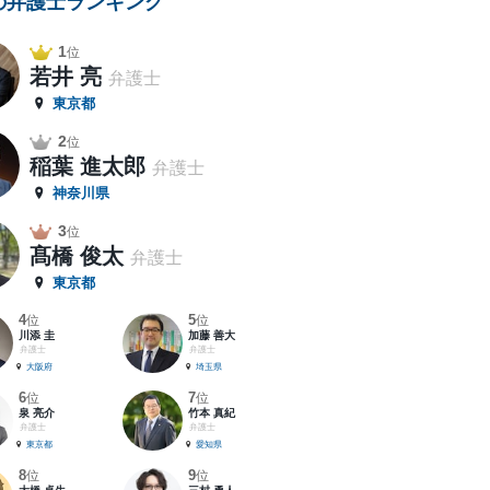
の弁護士ランキング
1
位
若井 亮
弁護士
東京都
2
位
稲葉 進太郎
弁護士
神奈川県
3
位
髙橋 俊太
弁護士
東京都
4
5
位
位
川添 圭
加藤 善大
弁護士
弁護士
大阪府
埼玉県
6
7
位
位
泉 亮介
竹本 真紀
弁護士
弁護士
東京都
愛知県
8
9
位
位