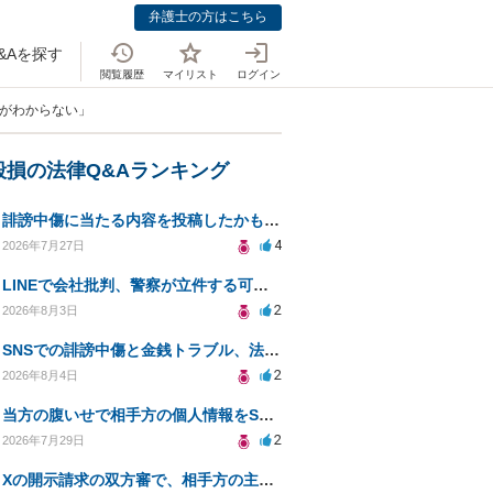
弁護士の方はこちら
&Aを探す
閲覧履歴
マイリスト
ログイン
所がわからない」
毀損の法律Q&Aランキング
誹謗中傷に当たる内容を投稿したかもしれない。開示請求や民事刑事裁判に発展しうるのか教えて欲しい。
4
2026年7月27日
LINEで会社批判、警察が立件する可能性は？
2
2026年8月3日
SNSでの誹謗中傷と金銭トラブル、法的対応の相談
2
2026年8月4日
当方の腹いせで相手方の個人情報をSNSで晒してしまい名誉毀損させてしまったかもしれない
2
2026年7月29日
Xの開示請求の双方審で、相手方の主張が口頭ばかりで把握しきれません