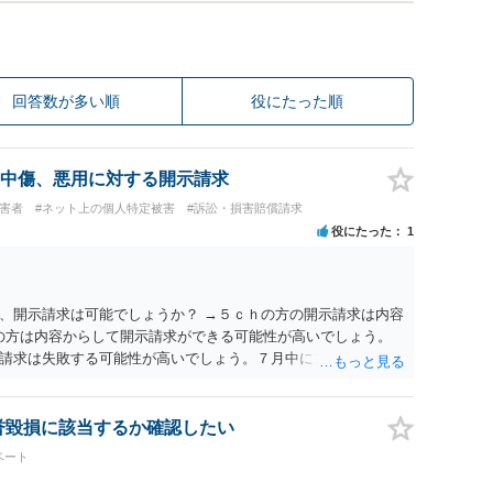
回答数が多い順
役にたった順
中傷、悪用に対する開示請求
被害者
#ネット上の個人特定被害
#訴訟・損害賠償請求
役にたった
1
、開示請求は可能でしょうか？ →５ｃｈの方の開示請求は内容
ramの方は内容からして開示請求ができる可能性が高いでしょう。
請求は失敗する可能性が高いでしょう。７月中にアカウントが
する可能性が高いように思われます。 相手を特定できた場合、
は可能でしょうか？ →訴訟外の交渉で相手方が認めれば負担さ
なった場合は、実際の弁護士費用が認められる場合と認められ
名誉毀損に該当するか確認したい
ょう。
ベート