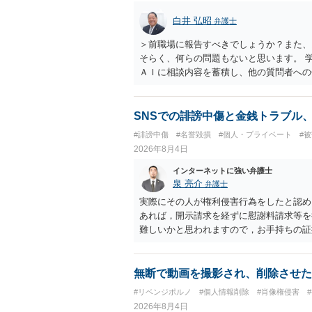
白井 弘昭
弁護士
＞前職場に報告すべきでしょうか？また、
そらく、何らの問題もないと思います。 
ＡＩに相談内容を蓄積し、他の質問者への
社名を特定していない限り、一般論として
ので、その情報自体が、秘密情報に当たる
中傷の不特定多数への公開に当たるとも思
SNSでの誹謗中傷と金銭トラブル
したかも第三者にしられることはないので
#誹謗中傷
#名誉毀損
#個人・プライベート
#
して書き込んだとしても）、相談者さんが
2026年8月4日
参考まで。
インターネットに強い弁護士
泉 亮介
弁護士
実際にその人が権利侵害行為をしたと認め
あれば，開示請求を経ずに慰謝料請求等を
難しいかと思われますので，お手持ちの証
無断で動画を撮影され、削除させた
#リベンジポルノ
#個人情報削除
#肖像権侵害
2026年8月4日