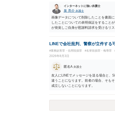
インターネットに強い弁護士
泉 亮介
弁護士
画像データについて削除したことを書面に
したことについての表明保証をすることが
が発覚しご自身が慰謝料請求を受けるリス
かと思われます。
LINEで会社批判、警察が立件する
#業務妨害罪・信用毀損罪
#名誉毀損罪・侮辱罪
2026年8月3日
匿名A
弁護士
友人にLINEでメッセージを送る場合と、
違うことになります。前者の場合、そもそ
成立しないことになります。