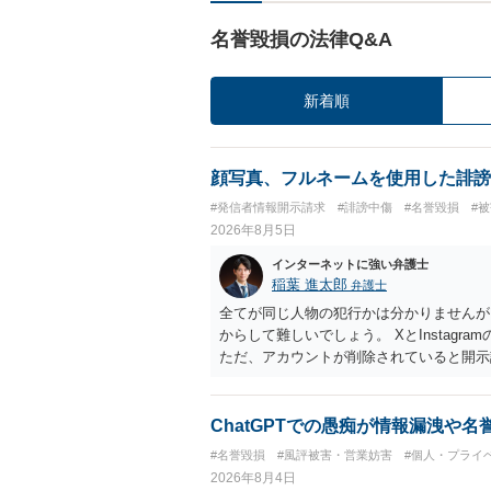
名誉毀損の法律Q&A
新着順
顔写真、フルネームを使用した誹謗
#発信者情報開示請求
#誹謗中傷
#名誉毀損
#
2026年8月5日
インターネットに強い弁護士
稲葉 進太郎
弁護士
全てが同じ人物の犯行かは分かりませんが
からして難しいでしょう。 XとInstag
ただ、アカウントが削除されていると開示
削除されている場合、今から進めても失敗
相手に全ての弁護士費用を負担させること
せることができるでしょう。訴訟で判決と
ChatGPTでの愚痴が情報漏洩や
ない場合があり何ともいえないところでし
#名誉毀損
#風評被害・営業妨害
#個人・プライ
2026年8月4日