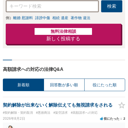
検索
例）
離婚 慰謝料
誹謗中傷
相続 遺産
著作物 違法
無料法律相談
新しく投稿する
高額請求への対応の法律Q&A
新着順
回答数が多い順
役にたった順
契約解除が出来ないく解除伝えても無視請求をされる
#契約解除・契約取消
#悪徳商法
#架空請求
#高額請求への対応
2026年8月2日
役にたった
2