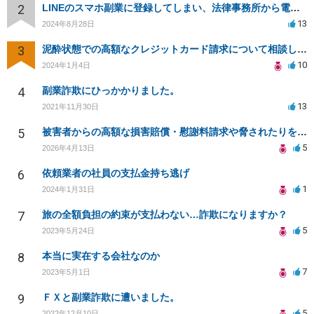
2
LINEのスマホ副業に登録してしまい、法律事務所から電話が入りました。
13
2024年8月28日
3
泥酔状態での高額なクレジットカード請求について相談したい
10
2024年1月4日
4
副業詐欺にひっかかりました。
13
2021年11月30日
5
被害者からの高額な損害賠償・慰謝料請求や脅されたりをやめてもらう方法
5
2026年4月13日
6
依頼業者の社員の支払金持ち逃げ
1
2024年1月31日
7
旅の全額負担の約束が支払わない…詐欺になりますか？
5
2023年5月24日
8
本当に実在する会社なのか
7
2023年5月1日
9
ＦＸと副業詐欺に遭いました。
5
2022年12月10日