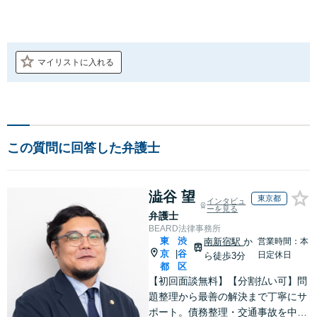
マイリストに入れる
この質問に回答した弁護士
澁谷 望
東京都
インタビュ
ーを見る
弁護士
BEARD法律事務所
東
渋
南新宿駅
か
営業時間：本
京
谷
|
日定休日
ら徒歩3分
都
区
【初回面談無料】【分割払い可】問
題整理から最善の解決まで丁寧にサ
ポート。債務整理・交通事故を中心