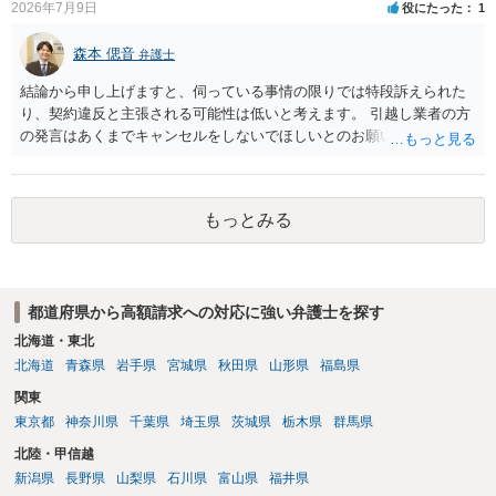
2026年7月9日
役にたった
1
森本 偲音
弁護士
結論から申し上げますと、伺っている事情の限りでは特段訴えられた
り、契約違反と主張される可能性は低いと考えます。 引越し業者の方
の発言はあくまでキャンセルをしないでほしいとのお願いにすぎず、
これに拘束されるものではないと考えられます。 契約上引越し予定日
の三日前まではキャンセル料無料とのことですので、三日前までは無
料でキャンセルできるかと存じます。 また、引越し予定日三日前以降
もっとみる
でも、キャンセル料が必要になるかもしれませんが、キャンセルは可
能かと存じます。 以上、ご参考までに。
都道府県から高額請求への対応に強い弁護士を探す
北海道・東北
北海道
青森県
岩手県
宮城県
秋田県
山形県
福島県
関東
東京都
神奈川県
千葉県
埼玉県
茨城県
栃木県
群馬県
北陸・甲信越
新潟県
長野県
山梨県
石川県
富山県
福井県