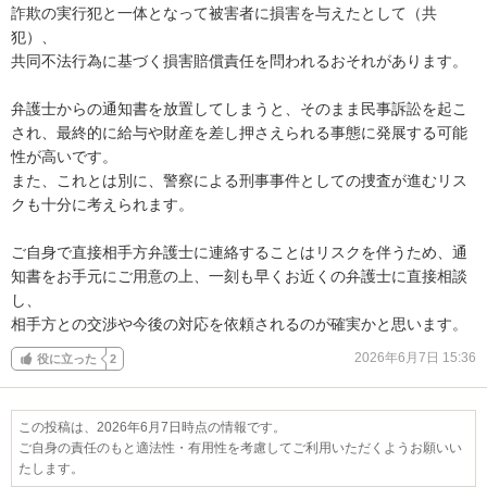
詐欺の実行犯と一体となって被害者に損害を与えたとして（共
犯）、

共同不法行為に基づく損害賠償責任を問われるおそれがあります。

弁護士からの通知書を放置してしまうと、そのまま民事訴訟を起こ
され、最終的に給与や財産を差し押さえられる事態に発展する可能
性が高いです。

また、これとは別に、警察による刑事事件としての捜査が進むリス
クも十分に考えられます。

ご自身で直接相手方弁護士に連絡することはリスクを伴うため、通
知書をお手元にご用意の上、一刻も早くお近くの弁護士に直接相談
し、

相手方との交渉や今後の対応を依頼されるのが確実かと思います。
2026年6月7日 15:36
役に立った
2
この投稿は、2026年6月7日時点の情報です。
ご自身の責任のもと適法性・有用性を考慮してご利用いただくようお願いい
たします。