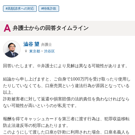
高額請求への対応
特殊詐欺
弁護士からの回答タイムライン
澁谷 望
弁護士
東京都
>
渋谷区
回答いたします。※弁護士により見解は異なる可能性があります。

結論から申し上げますと、ご自身で1000万円を受け取ったり使用し
たりしていなくても、口座売買という違法行為が原因となっている
以上、

詐欺被害者に対して返還や損害賠償の法的責任を負わなければなら
ない可能性が高いというのが私見です。

報酬を得てキャッシュカードを第三者に渡す行為は、犯罪収益移転
防止法違反等の犯罪にあたります。

このようにして渡した口座が詐欺に利用された場合、口座名義人も