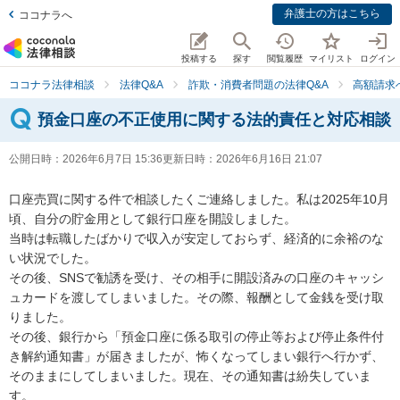
弁護士の方はこちら
ココナラへ
投稿する
探す
閲覧履歴
マイリスト
ログイン
ココナラ法律相談
法律Q&A
詐欺・消費者問題の法律Q&A
高額請求
預金口座の不正使用に関する法的責任と対応相談
公開日時：
2026年6月7日 15:36
更新日時：
2026年6月16日 21:07
口座売買に関する件で相談したくご連絡しました。私は2025年10月
頃、自分の貯金用として銀行口座を開設しました。

当時は転職したばかりで収入が安定しておらず、経済的に余裕のな
い状況でした。

その後、SNSで勧誘を受け、その相手に開設済みの口座のキャッシ
ュカードを渡してしまいました。その際、報酬として金銭を受け取
りました。

その後、銀行から「預金口座に係る取引の停止等および停止条件付
き解約通知書」が届きましたが、怖くなってしまい銀行へ行かず、
そのままにしてしまいました。現在、その通知書は紛失していま
す。
