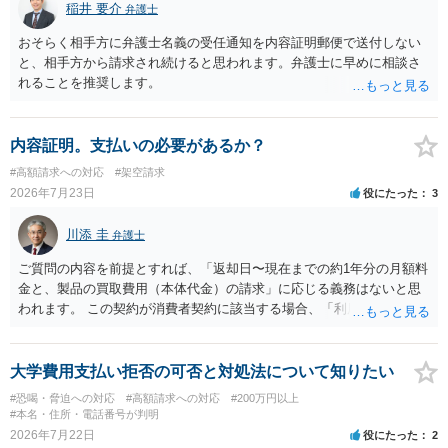
稲井 要介
弁護士
おそらく相手方に弁護士名義の受任通知を内容証明郵便で送付しない
と、相手方から請求され続けると思われます。弁護士に早めに相談さ
れることを推奨します。
内容証明。支払いの必要があるか？
#高額請求への対応
#架空請求
2026年7月23日
役にたった
3
川添 圭
弁護士
ご質問の内容を前提とすれば、「返却日〜現在までの約1年分の月額料
金と、製品の買取費用（本体代金）の請求」に応じる義務はないと思
われます。 この契約が消費者契約に該当する場合、「利用料金の未納
があること」を理由として解約を認めない条項が存在していたとして
も不当条項として無効になると解されます（消費者契約法10条）。消
費者契約に該当しない場合でも、ご質問の記載を前提とすればそのよ
大学費用支払い拒否の可否と対処法について知りたい
うな条項は存在しないので請求自体が不当ということになります。 メ
#恐喝・脅迫への対応
#高額請求への対応
#200万円以上
ールでのやり取りも証拠になりますので、あなたとしては、毅然と請
#本名・住所・電話番号が判明
求を拒絶することを伝えるべきでしょう（ただし未納料金があること
2026年7月22日
役にたった
2