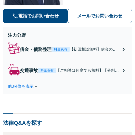
に幅広い案件に対応し、迅速なレス
ポンスとわかりやすい進捗共有で不
電話でお問い合わせ
メールでお問い合わせ
安を軽減します。依頼者様と二人三
脚で、納得できる解決を目指します
【夜間・休日対応】
注力分野
借金・債務整理
【初回相談無料】借金の督
料金表有
促を最短即日でストップ！
累計1万件の経験をもとに、
無理のない生活再建をサポ
交通事故
【ご相談は何度でも無料】【分割払
料金表有
ートします。◎任意整理後
い可】【解決実績400件超】被害者
のご相談◎セカンドオピニ
側のサポートに特化。保険会社との
オンにも対応【分割払い
他3分野を表示
やり取りはすべて任せてくださ
可】【完全個室】
い！！後遺障害や重大事故の賠償交
渉を全力で代行。正当な賠償金を受
け取るためのサポートをいたしま
す。
法律Q&Aを探す