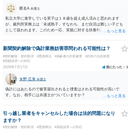
に争いがない場合には未納料金は支払う必要があるかもしれませ
ん）。それ以上の話し合いには応じないという対応を考えられます。
匿名A
弁護士
訴訟で解決するのが一番ですが、相手方が遠方である場合は遠方の裁
判所で提訴される可能性もありますので、（費用はかかってしまいま
私立大学に進学している実子は１８歳を超え成人済みと思われます
すが）弁護士へ依頼して正式な拒絶回答を送ることも検討した方がよ
が、裁判所実務上は「未成熟子」すなわち、まだ自活は難しい子ども
いかもしれません。
として扱われます。このため一応、実親に対する扶養料請求として法
律的には成り立つ可能性があります。 ただし、実子と同居する元配偶
者宛に養育費を支払っており、当該養育費は実子の進学費用の趣旨も
一部含まれています。また、私立大学進学について貴殿が了解したわ
新聞契約解除で偽計業務妨害罪問われる可能性は？
けではないという事情も存在します。 こうした場合には、支払を拒ん
#契約解除・契約取消
#悪徳商法
#高齢者の詐欺被害
#詐欺の法的措置
だとしても学費の請求が裁判所によって強制される可能性は低いとい
#高額請求への対応
えます。 以上整理したとおり、貴殿の事情を説明し支払えないと実子
2026年7月17日
役にたった
1
に伝えるのが良い対処法と思います。
永野 広美
弁護士
偽計にはあたるので被害届出されると捜査はされる可能性が高いで
す。なお、相手には弁護士がついていますか？
引っ越し業者をキャンセルした場合は法的問題になり
ますか？
#契約解除・契約取消
#悪徳商法
#高額請求への対応