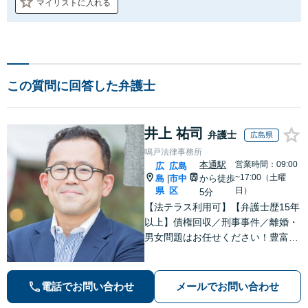
マイリストに入れる
この質問に回答した弁護士
井上 祐司
弁護士
広島県
鳴戸法律事務所
本通駅
営業時間：09:00
広
広島
~17:00（土曜
島
市中
から徒歩
|
県
区
日）
5分
【法テラス利用可】【弁護士歴15年
以上】債権回収／刑事事件／離婚・
男女問題はお任せください！豊富な
解決実績と弁護士経験を活かした、
的確でスムーズな対応が持ち味です
【子連れ相談】【完全個室相談】
電話でお問い合わせ
メールでお問い合わせ
【休日・夜間対応可】【本通駅5