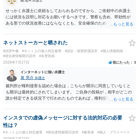
匿名A
弁護士
務所であるのか、それとも開示請求者の代理人の事務所なのかが不明
ですが、もし前者であれば、書類の再送要請にはあまり意味はなく、
せっかく弁護士に依頼をしておられるのですから、ご依頼中の弁護士
一方、後者であるなら、夫を被告として提訴に至る可能性も考える必
には状況を説明し対応をお願いするべきです。警察も含め、即効性が
要が出てきます。 あなたと夫との夫婦関係の状況（別居中なのか、夫
ある形での状況改善にはならなくとも、安全確保のためできることは
婦関係は良好なのか、あなたが夫へ嘘をついたのか等）がよくわから
ある筈です。
ないところがあり、実際にどのような対応がベターなのかを正確に検
討するためには、公開の相談ではなく、詳しい事実関係を整理した上
ネットストーカーと晒された
で弁護士へ直接相談するべきでしょう。
#誹謗中傷
#ネット上の個人特定被害
#訴訟・損害賠償請求
#個人情報削除
#発信者情報開示請求
#名誉毀損
2026年7月27日
役にたった
3
インターネットに強い弁護士
泉 亮介
弁護士
裁判所が権利侵害を認めた場合は，こちらが開示に同意していなくと
も開示は最終的にされてしまいます。 ご自身の投稿が，相手がどこの
誰か特定できる状況下で行われたものであれば，権利侵害性が認めら
れる可能性はあるかと思われます。 もっとも，相手方の晒し行為につ
いても，アカウントを特定したうえで，ネットストーカーとして晒し
たのであれば，かかる行為に権利侵害性が認められる可能性はあるで
インスタでの虚偽メッセージに対する法的対応の必要
しょう。
性は？
#ネット上の個人特定被害
#発信者情報開示請求
#被害者
#個人・プライベート
2026年7月27日