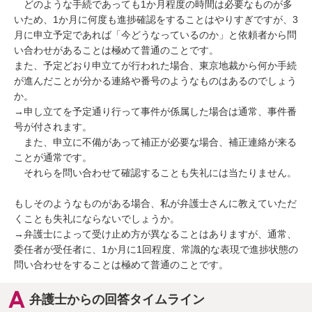
　どのような手続であっても1か月程度の時間は必要なものが多
いため、1か月に何度も進捗確認をすることはやりすぎですが、3
月に申立予定であれば「今どうなっているのか」と依頼者から問
い合わせがあることは極めて普通のことです。

また、予定どおり申立てが行われた場合、東京地裁から何か手続
が進んだことが分かる連絡や番号のようなものはあるのでしょう
か。

→申し立てを予定通り行って事件が係属した場合は通常、事件番
号が付されます。

　また、申立に不備があって補正が必要な場合、補正連絡が来る
ことが通常です。

　それらを問い合わせて確認することも失礼には当たりません。

もしそのようなものがある場合、私が弁護士さんに教えていただ
くことも失礼にならないでしょうか。

→弁護士によって受け止め方が異なることはありますが、通常、
委任者が受任者に、1か月に1回程度、常識的な表現で進捗状態の
問い合わせをすることは極めて普通のことです。
弁護士からの回答タイムライン