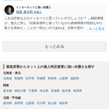
インターネットに強い弁護士
稲葉 進太郎
弁護士
これは詐欺などのメッセージと思っていいのでしょうか？ →相談者様
が、他人に対し「以前未成年と知っていながら肉体関係や性的なやり
取りを求めた」ことが一切ないのであれば、詐欺や恐喝の可能性が高
いでしょう。
もっとみる
都道府県からネット上の個人特定被害に強い弁護士を探す
北海道・東北
北海道
青森県
岩手県
宮城県
秋田県
山形県
福島県
関東
東京都
神奈川県
千葉県
埼玉県
茨城県
栃木県
群馬県
北陸・甲信越
新潟県
長野県
山梨県
石川県
富山県
福井県