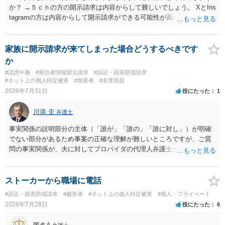
か？ →５ｃｈの方の開示請求は内容からして難しいでしょう。 XとIns
tagramの方は内容からして開示請求ができる可能性が高いでしょう。
ただ、アカウントが削除されていると開示請求は失敗する可能性が高
いでしょう。７月中にアカウントが削除されている場合、今から進め
ても失敗する可能性が高いように思われます。 相手を特定できた場
家族に開示請求が来てしまった場合どうするべきです
合、相手に全ての弁護士費用を負担させることは可能でしょうか？ →
か
訴訟外の交渉で相手方が認めれば負担させることができるでしょう。
#誹謗中傷
#発信者情報開示請求
#訴訟・損害賠償請求
訴訟で判決となった場合は、実際の弁護士費用が認められる場合と認
#ネット上の個人特定被害
#加害者
#名誉毀損
められない場合があり何ともいえないところでしょう。
2026年7月31日
役にたった
1
川添 圭
弁護士
事実関係の説明部分の主体（「誰が」「誰の」「誰に対し」）が明確
でない部分があるため事案の正確な理解が難しいところですが、ご質
問の事実関係が、夫に対してプロバイダの代理人弁護士から発信者情
報開示請求の意見照会が届いたということであれば、いずれは発信者
情報として夫の氏名と住所が開示され、開示請求者（の代理人弁護
士）が、夫に対して内容証明郵便を送ったり訴訟の提起がなされたり
ストーカーから職場に電話
する可能性があるように思われます。この場合は、開示請求者（とあ
#訴訟・損害賠償請求
#被害者
#ネット上の個人特定被害
#個人・プライベート
る女性？）の代理人弁護士へ、実は投稿者があなたであるという内容
2026年7月28日
役にたった
6
とともに、あなたから連絡することもあり得ます。 夫がクレーム電話
を入れた「相手方の法律事務所」というのがプロバイダの代理人の事