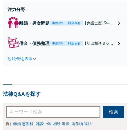
分】
注力分野
離婚・男女問題
【弁護士歴15年以
事例3件
料金表有
上】不倫問題や慰
謝料減額の解決実
績多数あり！持ち
借金・債務整理
【初回相談３０分
事例3件
料金表有
家や住宅ローンを
まで無料】【本通
含む財産分与、熟
り電停近く】個
年離婚もご相談く
他1分野を表示
人・法人を問わ
ださい【休日・夜
ず、借金のお悩み
間対応可】離婚後
はまずご相談くだ
の生活を見据えた
さい。自己破産・
アドバイスやサポ
任意整理・個人再
ートも【完全個
生・各種ガイドラ
室】【子連れ相談
法律Q&Aを探す
インに基づく債務
可】【本通駅5分】
整理手続等の流れ
をご説明し、より
検索
良い解決を目指し
ます。
例）
離婚 慰謝料
誹謗中傷
相続 遺産
著作物 違法