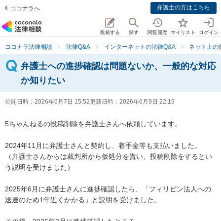
弁護士の方はこちら
ココナラへ
投稿する
探す
閲覧履歴
マイリスト
ログイン
ココナラ法律相談
法律Q&A
インターネットの法律Q&A
ネット上の
弁護士への進捗確認は問題ないか、一般的な対応
か知りたい
公開日時：
2026年6月7日 15:52
更新日時：
2026年6月9日 22:19
5ちゃんねるの投稿削除を弁護士さんへ依頼しています。

2024年11月に弁護士さんと契約し、着手金等も支払いました。

（弁護士さんからは裁判所から仮処分を貰い、投稿削除をするとい
う説明を受けました）

2025年6月に弁護士さんに進捗確認したら、「フィリピン法人への
送達のため1年近くかかる」と説明を受けました。
