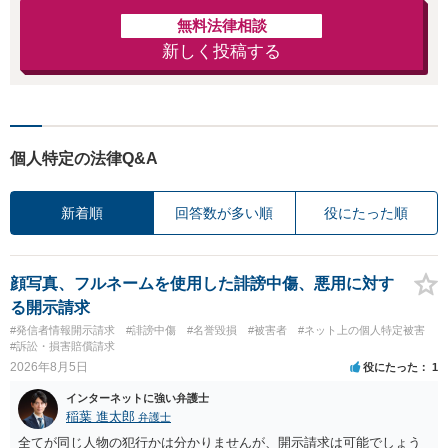
無料法律相談
新しく投稿する
個人特定の法律Q&A
新着順
回答数が多い順
役にたった順
顔写真、フルネームを使用した誹謗中傷、悪用に対す
る開示請求
#発信者情報開示請求
#誹謗中傷
#名誉毀損
#被害者
#ネット上の個人特定被害
#訴訟・損害賠償請求
2026年8月5日
役にたった
1
インターネットに強い弁護士
稲葉 進太郎
弁護士
全てが同じ人物の犯行かは分かりませんが、開示請求は可能でしょう