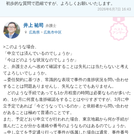
初歩的な質問で恐縮ですが、よろしくお願いいたします。
2026年6月7日 16:43
井上 祐司
弁護士
広島県
>
広島市中区
>このような場合、

「申立ては済んでいるのでしょうか」

「今はどのような状況なのでしょうか」

と、弁護士さんへ改めて確認することは失礼には当たらないと考え
てよろしいでしょうか。

→委任契約に基づき、常識的な表現で事件の進捗状況を問い合わせ
することは問題ありませんし、失礼なことでもありません。

　どのような手続であっても1か月程度の時間は必要なものが多いた
め、1か月に何度も進捗確認をすることはやりすぎですが、3月に申
立予定であれば「今どうなっているのか」と依頼者から問い合わせ
があることは極めて普通のことです。

また、予定どおり申立てが行われた場合、東京地裁から何か手続が
進んだことが分かる連絡や番号のようなものはあるのでしょうか。

→申し立てを予定通り行って事件が係属した場合は通常、事件番号