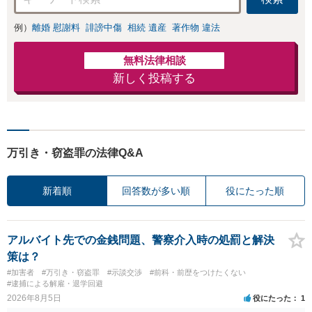
例）
離婚 慰謝料
誹謗中傷
相続 遺産
著作物 違法
無料法律相談
新しく投稿する
万引き・窃盗罪の法律Q&A
新着順
回答数が多い順
役にたった順
アルバイト先での金銭問題、警察介入時の処罰と解決
策は？
#加害者
#万引き・窃盗罪
#示談交渉
#前科・前歴をつけたくない
#逮捕による解雇・退学回避
2026年8月5日
役にたった
1