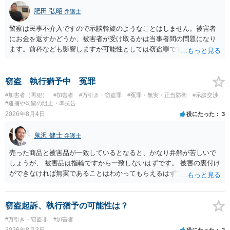
肥田 弘昭
弁護士
警察は民事不介入ですので示談斡旋のようなことはしません。被害者
にお金を返すかどうか、被害者が受け取るかは当事者間の問題になり
ます。前科なども影響しますが可能性としては窃盗罪ですので、逮捕
勾留や略式起訴などの可能性もあります。ご参考にしてください。
窃盗 執行猶予中 冤罪
#加害者（再犯）
#加害者
#万引き・窃盗罪
#冤罪・無実・正当防衛
#示談交渉
#逮捕や勾留の阻止・準抗告
2026年8月4日
役にたった
3
鬼沢 健士
弁護士
売った商品と被害品が一致しているとなると、かなり弁解が苦しいで
しょうが、 被害品は指輪ですから一致しないはずです。 被害の裏付け
ができなければ無実であることはわかってもらえるはずです。
窃盗起訴、執行猶予の可能性は？
#万引き・窃盗罪
#加害者
2026年8月3日
役にたった
2