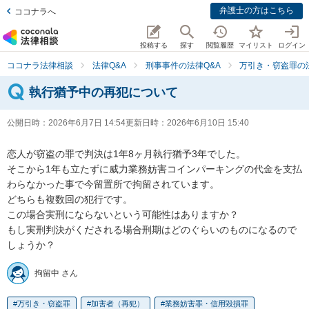
弁護士の方はこちら
ココナラへ
投稿する
探す
閲覧履歴
マイリスト
ログイン
ココナラ法律相談
法律Q&A
刑事事件の法律Q&A
万引き・窃盗罪の法
執行猶予中の再犯について
公開日時：
2026年6月7日 14:54
更新日時：
2026年6月10日 15:40
恋人が窃盗の罪で判決は1年8ヶ月執行猶予3年でした。

そこから1年も立たずに威力業務妨害コインパーキングの代金を支払
わらなかった事で今留置所で拘留されています。

どちらも複数回の犯行です。

この場合実刑にならないという可能性はありますか？

もし実刑判決がくだされる場合刑期はどのぐらいのものになるので
しょうか？
拘留中 さん
万引き・窃盗罪
加害者（再犯）
業務妨害罪・信用毀損罪