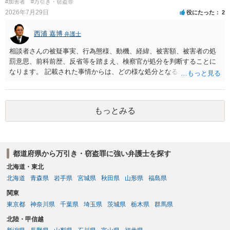
#加害者
#万引き・窃盗罪
2026年7月29日
役にたった
2
西浦 嘉博
弁護士
相談者さんの被疑事実、行為態様、動機、経緯、被害額、被害者の処
罰意思、前科前歴、反省等を踏まえ、検察官が処分を判断することに
なります。 記載された事情からは、どの様な処分となるかを明確に判
断することは困難です。 少なくとも検察官が弁済を示唆したことにつ
いては、相談者さんにとって有意な事情と考えて良いのではないでし
ょうか。 上記、ご参考ください。
もっとみる
都道府県から万引き・窃盗罪に強い弁護士を探す
北海道・東北
北海道
青森県
岩手県
宮城県
秋田県
山形県
福島県
関東
東京都
神奈川県
千葉県
埼玉県
茨城県
栃木県
群馬県
北陸・甲信越