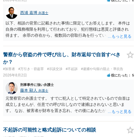
西浦 嘉博
弁護士
以下、相談の背景に記載された事情に限定してお答えします。 本件は
自身の職務権限を利用して行われており、犯行態様は悪質と評価され
得ます。 余罪の存在から、複数回の窃取行為を行っていたことも悪質
性に加味されます。 また、被害額も窃盗事案としては多額の部類に入
ると思われます。 他方、余罪を含めた全額を弁済していることは、被
害者の経済的損害の回復として有利に斟酌されます。 また、前科前歴
警察から窃盗の件で呼び出し、財布返却で自首すべき
を有しないことも、規範意識が鈍磨しきっているとまでは言えず、有
か？
利な点です。 その他、家族の監督等の情状証拠を適切に提出すること
#加害者
#万引き・窃盗罪
#示談交渉
#不起訴
#逮捕や勾留の阻止・準抗告
で、私見ですが、執行猶予判決を視野に入れることが可能な事案と思
2026年8月2日
役にたった
5
われます。 上記、一つの意見として参考ください。
刑事事件に強い弁護士
藤本 顯人
弁護士
元警察官の弁護士です。 すでに犯人として特定されているので自首は
成立しませんが、任意での呼び出しなので逮捕はされないと思いま
す。 なお、被害者が財布を置き忘れ、その後にあなたがトイレに入
り、再び被害者がトイレに戻ったら財布が無かったような事情がある
と言い逃れはかなり厳しいものと思います。
不起訴の可能性と略式起訴についての相談