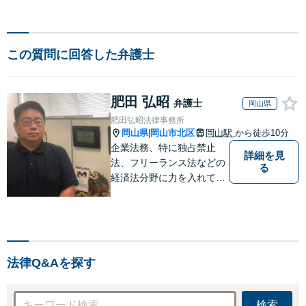
この質問に回答した弁護士
肥田 弘昭
弁護士
岡山県
肥田弘昭法律事務所
岡山県
岡山市北区
岡山駅
から徒歩10分
|
企業法務、特に独占禁止
詳細を見
法、フリーランス法などの
る
経済法分野に力を入れてい
ます！！！
法律Q&Aを探す
検索