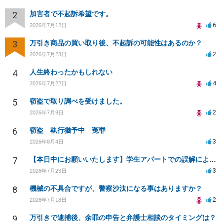
2
加害者で不起訴希望です。
6
2026年7月12日
3
万引き商品の買い取り後、不起訴の可能性はあるのか？
2
2026年7月23日
4
人生終わったかもしれない
4
2026年7月22日
5
窃盗で取り調べを受けました。
2
2026年7月9日
6
窃盗 執行猶予中 冤罪
3
2026年8月4日
7
【本日中にお願いいたします】学生アパートでの誤解による窃盗疑惑、今後の対応策は？
3
2026年7月23日
8
機械の不具合ですが、警察沙汰になる事はありますか？
2
2026年7月18日
9
万引きで逮捕後、余罪の申告と弁護士相談のタイミングは？