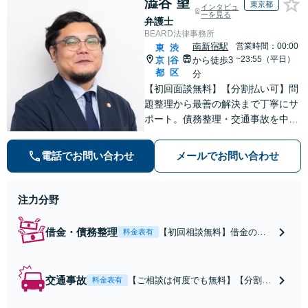
澁谷 望
東京都
インタビュ
ーを見る
弁護士
BEARD法律事務所
南新宿駅
営業時間：00:00
東
渋
~23:55（平日）
京
谷
から徒歩3
|
都
区
分
【初回面談無料】【分割払い可】問
題整理から最善の解決まで丁寧にサ
ポート。債務整理・交通事故を中心
に幅広い案件に対応し、迅速なレス
ポンスとわかりやすい進捗共有で不
電話でお問い合わせ
メールでお問い合わせ
安を軽減します。依頼者様と二人三
脚で、納得できる解決を目指します
【夜間・休日対応】
注力分野
借金・債務整理
【初回相談無料】借金の督
料金表有
促を最短即日でストップ！
累計1万件の経験をもとに、
無理のない生活再建をサポ
交通事故
【ご相談は何度でも無料】【分割払
料金表有
ートします。◎任意整理後
い可】【解決実績400件超】被害者
のご相談◎セカンドオピニ
側のサポートに特化。保険会社との