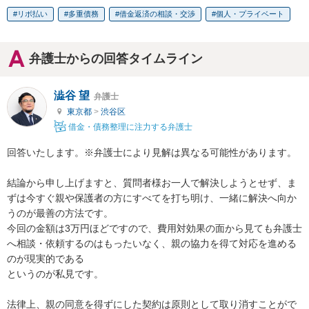
リボ払い
多重債務
借金返済の相談・交渉
個人・プライベート
弁護士からの回答タイムライン
澁谷 望
弁護士
東京都
>
渋谷区
借金・債務整理に注力する弁護士
回答いたします。※弁護士により見解は異なる可能性があります。

結論から申し上げますと、質問者様お一人で解決しようとせず、ま
ずは今すぐ親や保護者の方にすべてを打ち明け、一緒に解決へ向か
うのが最善の方法です。

今回の金額は3万円ほどですので、費用対効果の面から見ても弁護士
へ相談・依頼するのはもったいなく、親の協力を得て対応を進める
のが現実的である

というのが私見です。

法律上、親の同意を得ずにした契約は原則として取り消すことがで