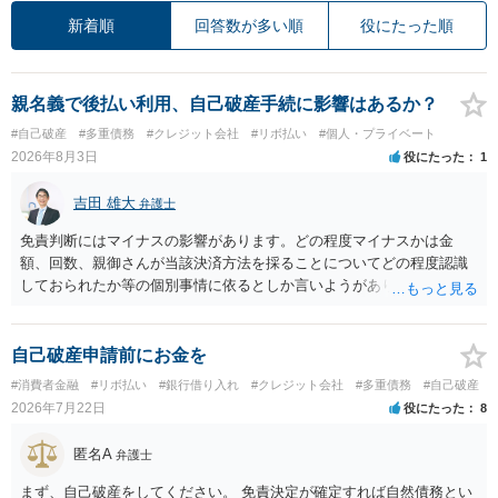
新着順
回答数が多い順
役にたった順
親名義で後払い利用、自己破産手続に影響はあるか？
#自己破産
#多重債務
#クレジット会社
#リボ払い
#個人・プライベート
2026年8月3日
役にたった
1
吉田 雄大
弁護士
免責判断にはマイナスの影響があります。どの程度マイナスかは金
額、回数、親御さんが当該決済方法を採ることについてどの程度認識
しておられたか等の個別事情に依るとしか言いようがありません。 と
もあれ、依頼しておられる弁護士さんに直ちに具体的状況をお伝えに
なって相談し、善後策を考えることをお勧めします。
自己破産申請前にお金を
#消費者金融
#リボ払い
#銀行借り入れ
#クレジット会社
#多重債務
#自己破産
2026年7月22日
役にたった
8
匿名A
弁護士
まず、自己破産をしてください。 免責決定が確定すれば自然債務とい