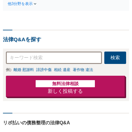
オンにも対応【分割払い
他3分野を表示
やり取りはすべて任せてくださ
可】【完全個室】
い！！後遺障害や重大事故の賠償交
渉を全力で代行。正当な賠償金を受
け取るためのサポートをいたしま
す。
法律Q&Aを探す
検索
例）
離婚 慰謝料
誹謗中傷
相続 遺産
著作物 違法
無料法律相談
新しく投稿する
リボ払いの債務整理の法律Q&A