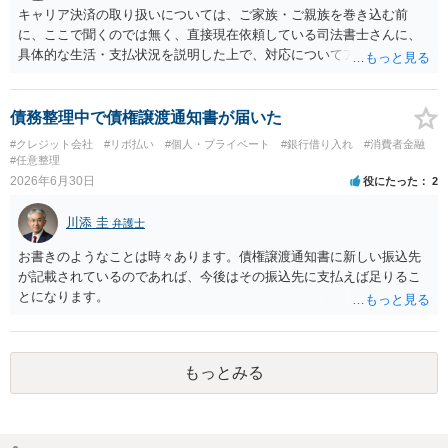
キャリア決済の取り扱いについては、ご家族・ご親族を巻き込む前
に、ここで聞くのでは無く、直接現在依頼している司法書士さんに、
具体的な生活・支払状況を説明した上で、対応についてアドバイスを
受けた方が良いかと思います。 キャリア決済の問題はよくあることで
すので、司法書士さんも対応を答えてくれるはずです
債務整理中で債権譲渡通知書が届いた
#クレジット会社
#リボ払い
#個人・プライベート
#銀行借り入れ
#消費者金融
#任意整理
2026年6月30日
役にたった
2
川添 圭
弁護士
お書きのようなことは時々あります。債権譲渡通知書に新しい振込先
が記載されているのであれば、今後はその振込先に支払えば足りるこ
とになります。
もっとみる