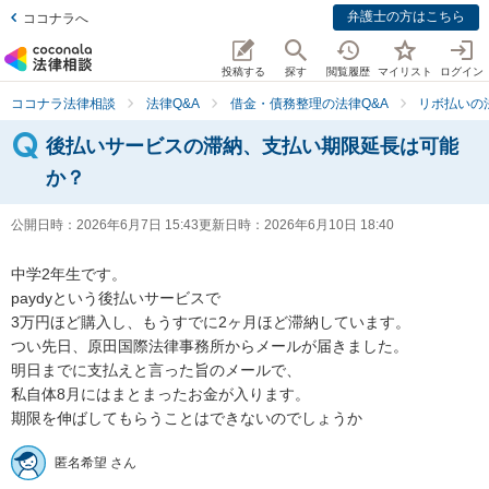
弁護士の方はこちら
ココナラへ
投稿する
探す
閲覧履歴
マイリスト
ログイン
ココナラ法律相談
法律Q&A
借金・債務整理の法律Q&A
リボ払いの
後払いサービスの滞納、支払い期限延長は可能
か？
公開日時：
2026年6月7日 15:43
更新日時：
2026年6月10日 18:40
中学2年生です。

paydyという後払いサービスで

3万円ほど購入し、もうすでに2ヶ月ほど滞納しています。

つい先日、原田国際法律事務所からメールが届きました。

明日までに支払えと言った旨のメールで、

私自体8月にはまとまったお金が入ります。

期限を伸ばしてもらうことはできないのでしょうか
匿名希望 さん