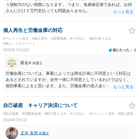
う強制力のない債務になります。 つまり、免責確定後であれば、お姉
さんにだけ２万円支払っても問題ありません。
個人再生と労働金庫の対応
#クレジット会社
#個人再生
#多重債務
#リボ払い
#銀行借り入れ
#個人・プライベート
2026年7月10日
役にたった
1
匿名A
弁護士
労働金庫については、事案によっては再生計画に不同意という対応は
あるとされていますが、全件一律に不同意としているわけではなく、
個別事案によると思います。また、労働金庫の借入金が再生債権の総
額の過半数を超えていない場合には、不同意でも過度に気にする必要
はありません。労働金庫には、書面決議への同意について確認や根回
しをしておけば、問題にならないことも少なくないのではないかと思
自己破産 キャリア決済について
います。個人再生の経験豊富な弁護士へ相談されればよいと思いま
#自己破産
#消費者金融
#銀行借り入れ
#リボ払い
#クレジット会社
#個人再生
す。
2026年7月1日
正木 友啓
弁護士