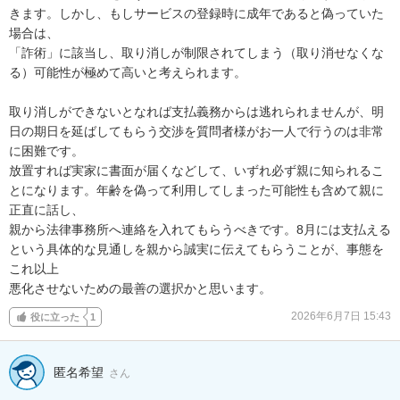
きます。しかし、もしサービスの登録時に成年であると偽っていた
場合は、

「詐術」に該当し、取り消しが制限されてしまう（取り消せなくな
る）可能性が極めて高いと考えられます。

取り消しができないとなれば支払義務からは逃れられませんが、明
日の期日を延ばしてもらう交渉を質問者様がお一人で行うのは非常
に困難です。

放置すれば実家に書面が届くなどして、いずれ必ず親に知られるこ
とになります。年齢を偽って利用してしまった可能性も含めて親に
正直に話し、

親から法律事務所へ連絡を入れてもらうべきです。8月には支払える
という具体的な見通しを親から誠実に伝えてもらうことが、事態を
これ以上

悪化させないための最善の選択かと思います。
2026年6月7日 15:43
役に立った
1
匿名希望
さん