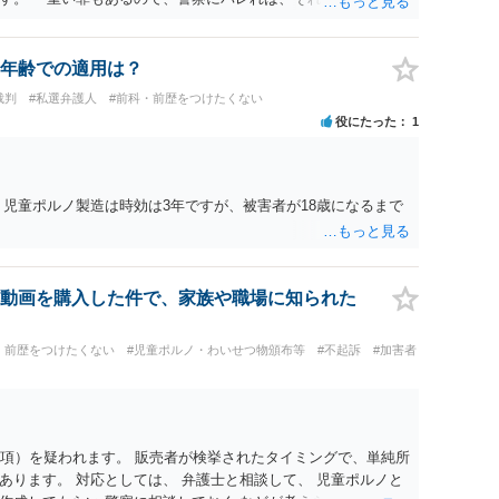
年齢での適用は？
裁判
#私選弁護人
#前科・前歴をつけたくない
役にたった
1
、児童ポルノ製造は時効は3年ですが、被害者が18歳になるまで
動画を購入した件で、家族や職場に知られた
・前歴をつけたくない
#児童ポルノ・わいせつ物頒布等
#不起訴
#加害者
1項）を疑われます。 販売者が検挙されたタイミングで、単純所
あります。 対応としては、 弁護士と相談して、 児童ポルノと