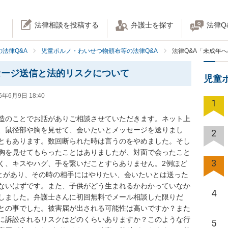
法律相談を投稿する
弁護士を探す
法律Q
法律Q&A
児童ポルノ・わいせつ物頒布等の法律Q&A
法律Q&A「未成年
セージ送信と法的リスクについて
児童
6年6月9日 18:40
1
造のことでお話がありご相談させていただきます。ネット上
、鼠径部や胸を見せて、会いたいとメッセージを送りまし
2
ともあります。数回断られた時は言うのをやめました。そし
胸を見せてもらったことはありましたが、対面で会ったこと
3
く、キスやハグ、手を繋いだことすらありません。2例ほど
ことがあり、その時の相手にはやりたい、会いたいとは送った
ないはずです。また、子供がどう生まれるかわかっていなか
4
しました。弁護士さんに初回無料でメール相談した限りだ
との事でした。被害届が出される可能性は高いですか？また
に訴訟されるリスクはどのくらいありますか？このような行
5