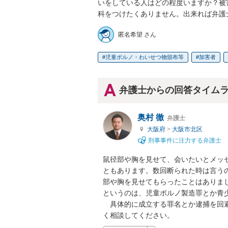
いをしている人はどの程度いますか？被
科をつけたくありません。出来れば弁護
匿名希望 さん
児童ポルノ・わいせつ物頒布等
加害者
弁護士からの回答タイム
奥村 徹
弁護士
大阪府
>
大阪市北区
刑事事件に注力する弁護士
鼠径部や胸を見せて、会いたいとメッ
ともあります。数回断られた時は言う
部や胸を見せてもらったことはありまし
というのは、児童ポルノ製造罪とか青
　具体的に成立する罪名とか逮捕を回
く相談してください。