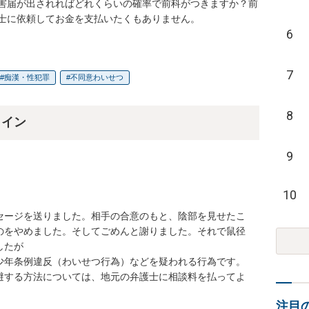
害届が出されればどれくらいの確率で前科がつきますか？前
士に依頼してお金を支払いたくもありません。
6
7
痴漢・性犯罪
不同意わいせつ
8
ライン
9
10
セージを送りました。相手の合意のもと、陰部を見せたこ
のをやめました。そしてごめんと謝りました。それで鼠径
たが

少年条例違反（わいせつ行為）などを疑われる行為です。

避する方法については、地元の弁護士に相談料を払ってよ
注目