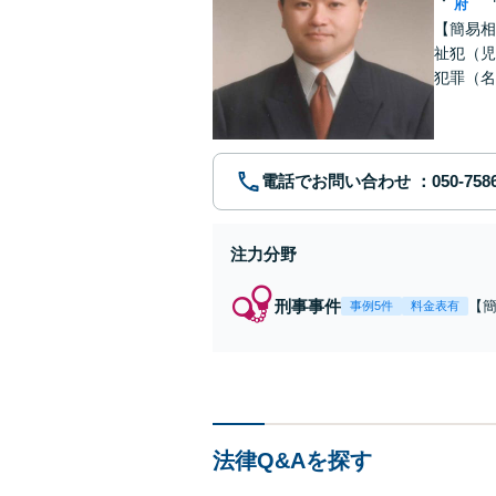
府
【簡易相
祉犯（児
犯罪（名
護士です
電話でお問い合わせ
注力分野
刑事事件
【
事例5件
料金表有
福
例
リ
法律Q&Aを探す