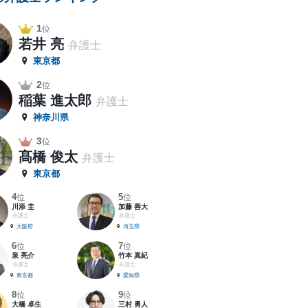
1
位
若井 亮
弁護士
東京都
2
位
稲葉 進太郎
弁護士
神奈川県
3
位
髙橋 俊太
弁護士
東京都
4
5
位
位
川添 圭
加藤 善大
弁護士
弁護士
大阪府
埼玉県
6
7
位
位
泉 亮介
竹本 真紀
弁護士
弁護士
東京都
愛知県
8
9
位
位
大橋 卓生
三村 勇人