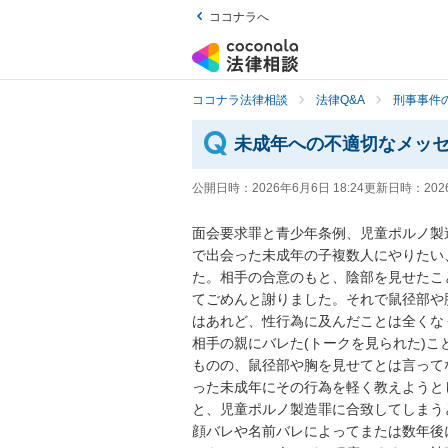
ココナラへ
ココナラ法律相談
法律Q&A
刑事事件の
未成年への不適切なメッ
公開日時：
2026年6月6日 18:24
更新日時：
202
面会要求罪と青少年条例、児童ポルノ製
で出会った未成年の子複数人にやりたい
た。相手の合意のもと、陰部を見せたこ
てごめんと謝りました。それで鼠径部や
はあれど、性行為に及んだことは全くな
相手の親にバレた(トークを見られた)
ものの、鼠径部や胸を見せてとは言って
った未成年にその行為を軽く教えようと
と、児童ポルノ製造罪に合致してしまう
顔バレや名前バレによってまたは数年後