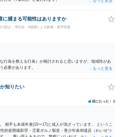
察に捕まる可能性はありますか
留の阻止・準抗告
#逮捕による解雇・退学回避
な行為を教える行為）が検討されると思いますが、地域性があ
う必要があります。
か知りたい
役にたった
2
 相手も未成年者(15〜17)と成人が混ざっています。 というこ
）・性的姿態撮影罪・児童ポルノ製造・青少年条例違反（わいせつ
ます。 重い罪もあるので、警察にバレれば、それなりの捜査を