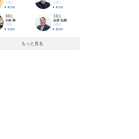
弁護士
弁護士
東京都
東京都
10
11
位
位
小杉 和
白井 弘昭
弁護士
弁護士
京都府
愛知県
もっと見る