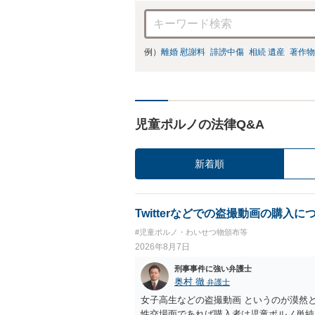
例）
離婚 慰謝料
誹謗中傷
相続 遺産
著作物
児童ポルノの法律Q&A
新着順
Twitterなどでの盗撮動画の購入に
#児童ポルノ・わいせつ物頒布等
2026年8月7日
刑事事件に強い弁護士
奥村 徹
弁護士
女子高生などの盗撮動画 というのが漠然
性交場面であれば購入者は児童ポルノ単純