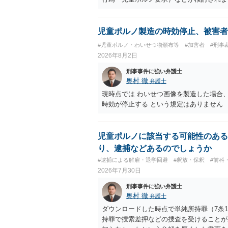
受けるでしょう。
児童ポルノ製造の時効停止、被害者
#児童ポルノ・わいせつ物頒布等
#加害者
#刑事
2026年8月2日
刑事事件に強い弁護士
奥村 徹
弁護士
現時点では わいせつ画像を製造した場合
時効が停止する という規定はありません
児童ポルノに該当する可能性のある
り、逮捕などあるのでしょうか
#逮捕による解雇・退学回避
#釈放・保釈
#前科
2026年7月30日
刑事事件に強い弁護士
奥村 徹
弁護士
ダウンロードした時点で単純所持罪（7条
持罪で捜索差押などの捜査を受けることが