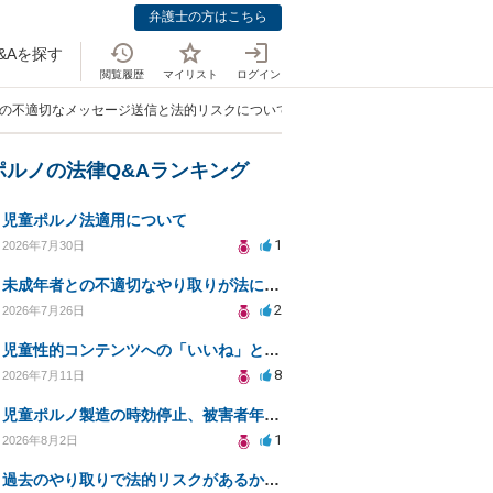
弁護士の方はこちら
&Aを探す
閲覧履歴
マイリスト
ログイン
への不適切なメッセージ送信と法的リスクについて」
ポルノの法律Q&Aランキング
児童ポルノ法適用について
1
2026年7月30日
未成年者との不適切なやり取りが法に触れる可能性と対処法
2
2026年7月26日
児童性的コンテンツへの「いいね」と警察対応について
8
2026年7月11日
児童ポルノ製造の時効停止、被害者年齢での適用は？
1
2026年8月2日
過去のやり取りで法的リスクがあるか知りたい