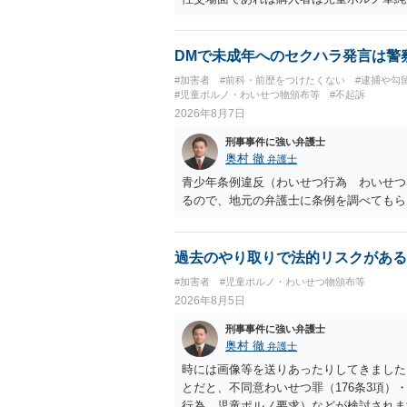
DMで未成年へのセクハラ発言は警
#加害者
#前科・前歴をつけたくない
#逮捕や勾
#児童ポルノ・わいせつ物頒布等
#不起訴
2026年8月7日
刑事事件に強い弁護士
奥村 徹
弁護士
青少年条例違反（わいせつ行為 わいせつ
るので、地元の弁護士に条例を調べてもら
過去のやり取りで法的リスクがある
#加害者
#児童ポルノ・わいせつ物頒布等
2026年8月5日
刑事事件に強い弁護士
奥村 徹
弁護士
時には画像等を送りあったりしてきました。
とだと、不同意わいせつ罪（176条3項
行為 児童ポルノ要求）などが検討され