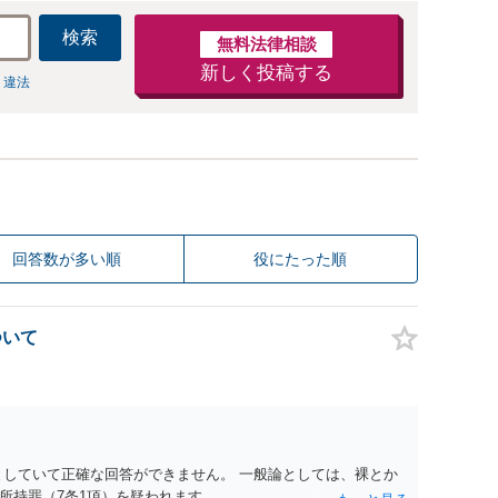
検索
無料法律相談
新しく投稿する
 違法
回答数が多い順
役にたった順
ついて
としていて正確な回答ができません。 一般論としては、裸とか
所持罪（7条1項）を疑われます。