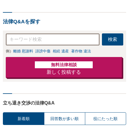
渉を全力で代行。正当な賠償金を受
け取るためのサポートをいたしま
す。
法律Q&Aを探す
検索
例）
離婚 慰謝料
誹謗中傷
相続 遺産
著作物 違法
無料法律相談
新しく投稿する
立ち退き交渉の法律Q&A
新着順
回答数が多い順
役にたった順