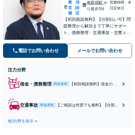
東
渋
南新宿駅
か
営業時間：本
京
谷
|
日定休日
ら徒歩3分
都
区
【初回面談無料】【分割払い可】問
題整理から解決まで丁寧にサポー
ト。債務整理・交通事故・交際トラ
ブルを中心に幅広い案件に対応し、
迅速なレスポンスとわかりやすい進
電話でお問い合わせ
メールでお問い合わせ
捗共有で不安を軽減します。依頼者
様と二人三脚で、納得できる解決を
目指します【夜間・休日対応】
注力分野
借金・債務整理
【初回相談無料】借金の督
料金表有
促を最短即日でストップ！
累計1万件の経験をもとに、
無理のない生活再建をサポ
交通事故
【ご相談は何度でも無料】【分割払
料金表有
ートします。◎任意整理後
い可】【解決実績400件超】被害者
のご相談◎セカンドオピニ
側のサポートに特化。保険会社との
オンにも対応【分割払い
他3分野を表示
やり取りはすべて任せてくださ
可】【完全個室】
い！！後遺障害や重大事故の賠償交