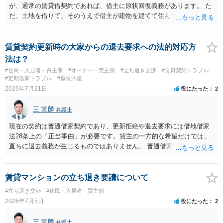
が、通常の賃貸借契約であれば、借主に原状回復義務があります。 た
だ、土地を借りて、そのうえで借主が建物を建てて住んでいたケース
とは異なり、地付き一戸建て住宅（貸主所有）自体を賃借していたの
であれば、建物を収去して土地を明渡す義務は原則生じないはずで
す。 その後、建物を平屋に立て替えた場合であっても、貸主の承諾を
賃貸契約更新時の大家からの退去要求への法的対応方
得ているのであれば、単純に費用を捻出した側に平屋の所有権が帰属
法は？
する、という話になるわけでもないように思います。 そのため、現
#住民・入居者・買主側
#オーナー・売主側
#立ち退き交渉
#賃貸契約トラブル
状、解体費用を負担することが明確な案件ではないため、まずは相手
#定期借家トラブル
#原状回復
に請求の根拠（なぜ当方が平屋の解体費用を負担しなければならない
2026年7月21日
役にたった
2
のか）を確認されてみてはいかがでしょうか。
王 宣麟
弁護士
現在の契約は普通借家契約であり、更新拒絶や退去要求には借地借家
法28条上の「正当事由」が必要です。貸主の一方的な希望だけでは、
直ちに退去義務が生じるものではありません。 普通借家契約から定期
借家契約への切り替えは、既存の普通借家契約を合意解約したうえで
新たな定期借家契約を締結する形になりますが、これは任意の合意が
前提であり、借主が同意しなければ成立しません。 12年間の居住実
賃貸マンションの立ち退き要請について
績、子どもの学校や地域とのつながり、転居費用の準備が困難な事情
#立ち退き交渉
#住民・入居者・買主側
などは、借主側の強い居住継続の必要性として正当事由判断において
2026年7月5日
役にたった
2
重視される要素ですので、貸主側にかなり具体的な事情と立退料など
がない限り、更新拒絶が認められるハードルは一般的に高いと考えら
王 宣麟
弁護士