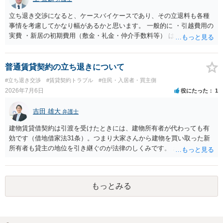
れます。 建物が未登記であること自体は、賃貸借契約の有効性を直ち
に否定するものではなく、引渡しがされていれば賃貸借の効力は原則
立ち退き交渉になると、ケースバイケースであり、その立退料も各種
有効とされています。 今後の交渉では、①現在は普通借家契約が継続
事情を考慮してかなり幅があるかと思います。 一般的に ・引越費用の
しており定期借家への変更に合意していないこと、②貸主側の事情
実費 ・新居の初期費用（敷金・礼金・仲介手数料等） は固い部分かと
（誰が所有者で誰が実際に住む予定か等）を具体的に書面で説明して
思われ、後は、現在の家賃６か月分前後の金額をもらって退去するパ
ほしいこと、③自分たちの居住継続の必要性を丁寧に伝えること、を
ターンが多いかと存じます。
基本方針としたうえで、仮に一定時期の退去を検討する場合には、立
普通賃貸契約の立ち退きについて
退料・引越費用・原状回復費用負担などの条件を明確にした書面を作
#立ち退き交渉
#賃貸契約トラブル
#住民・入居者・買主側
成することが重要です。 契約書では、更新条項・解除条項・期間の定
2026年7月6日
役にたった
1
め・定期借家に関する記載の有無、これまでの更新時の合意内容
（「今回で最後」などの文言）が、借主不利な特約として無効になり
吉田 雄大
得るかどうかも含めて検討ポイントになりますので、署名押印前に内
弁護士
容を十分に確認し、不明点は弁護士に相談することをおすすめしま
建物賃貸借契約は引渡を受けたときには、建物所有者が代わっても有
す。
効です（借地借家法31条）。つまり大家さんから建物を買い取った新
所有者も貸主の地位を引き継ぐのが法律のしくみです。 おそらくは、
新所有者から立退料の提示があることかと思います。金額などの条件
が納得いくものであれば応じても良いですが、納得できなければ断る
（家賃を支払い居住を続ける）のが良いでしょう。
もっとみる