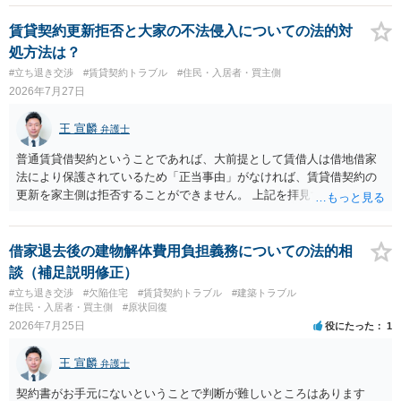
賃貸契約更新拒否と大家の不法侵入についての法的対
処方法は？
#立ち退き交渉
#賃貸契約トラブル
#住民・入居者・買主側
2026年7月27日
王 宣麟
弁護士
普通賃貸借契約ということであれば、大前提として賃借人は借地借家
法により保護されているため「正当事由」がなければ、賃貸借契約の
更新を家主側は拒否することができません。 上記を拝見する限り、通
常どおり賃料を支払い続けている状況であれば、単に「部屋の内部を
定期確認させてもらないこと」が直ちに正当事由に当たるとは思えま
せんので、更新拒絶を拒否される方向性でよろしいかと存じます。 そ
借家退去後の建物解体費用負担義務についての法的相
の交渉の中で、一定の金銭をもらえれば退去には応じる旨交渉をして
談（補足説明修正）
みるのはいかがでしょうか。 過去に賃借人の許可なく無断で賃貸人が
#立ち退き交渉
#欠陥住宅
#賃貸契約トラブル
#建築トラブル
入室する行為自体は不法行為となり、また刑事的にも住居侵入罪が成
#住民・入居者・買主側
#原状回復
立する可能性がありますので、これを理由に一定の金銭賠償を求める
2026年7月25日
役にたった
1
のも一つでしょう。
王 宣麟
弁護士
契約書がお手元にないということで判断が難しいところはあります