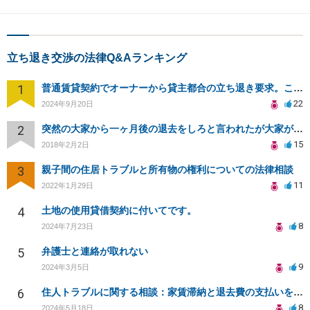
立ち退き交渉の法律Q&Aランキング
1
普通賃貸契約でオーナーから貸主都合の立ち退き要求。このまま住み続けるには？
22
2024年9月20日
2
突然の大家から一ヶ月後の退去をしろと言われたが大家が損害請求に応じない
15
2018年2月2日
3
親子間の住居トラブルと所有物の権利についての法律相談
11
2022年1月29日
4
土地の使用貸借契約に付いてです。
8
2024年7月23日
5
弁護士と連絡が取れない
9
2024年3月5日
6
住人トラブルに関する相談：家賃滞納と退去費の支払いを拒否され、管理鍵の横領も発生
8
2024年5月18日