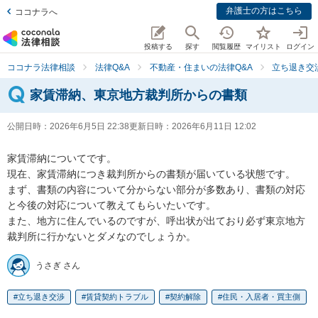
弁護士の方はこちら
ココナラへ
投稿する
探す
閲覧履歴
マイリスト
ログイン
ココナラ法律相談
法律Q&A
不動産・住まいの法律Q&A
立ち退き交
家賃滞納、東京地方裁判所からの書類
公開日時：
2026年6月5日 22:38
更新日時：
2026年6月11日 12:02
家賃滞納についてです。

現在、家賃滞納につき裁判所からの書類が届いている状態です。

まず、書類の内容について分からない部分が多数あり、書類の対応
と今後の対応について教えてもらいたいです。

また、地方に住んでいるのですが、呼出状が出ており必ず東京地方
裁判所に行かないとダメなのでしょうか。
うさぎ さん
立ち退き交渉
賃貸契約トラブル
契約解除
住民・入居者・買主側