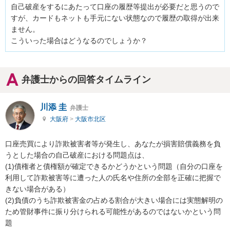
自己破産をするにあたって口座の履歴等提出が必要だと思うので
すが、カードもネットも手元にない状態なので履歴の取得が出来
ません。

こういった場合はどうなるのでしょうか？
弁護士からの回答タイムライン
川添 圭
弁護士
大阪府
>
大阪市北区
口座売買により詐欺被害者等が発生し、あなたが損害賠償義務を負
うとした場合の自己破産における問題点は、

(1)債権者と債権額が確定できるかどうかという問題（自分の口座を
利用して詐欺被害等に遭った人の氏名や住所の全部を正確に把握で
きない場合がある）

(2)負債のうち詐欺被害金の占める割合が大きい場合には実態解明の
ため管財事件に振り分けられる可能性があるのではないかという問
題
