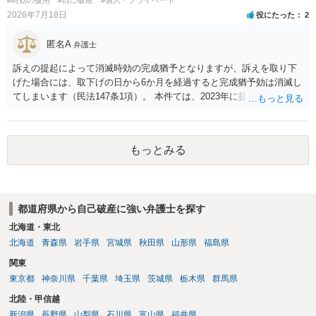
2026年7月18日
役にたった
2
匿名A
弁護士
訴えの提起によって消滅時効の完成猶予となりますが、訴えを取り下
げた場合には、取下げの日から6か月を経過すると完成猶予効は消滅し
てしまいます（民法147条1項）。 本件ては、2023年に提訴された債権
者については時効の更新はなされておらず、2026年5月に提訴された債
権者については取下げ日から6か月以内に再提訴しなければやはり時効
は更新しないことになります。ただし、消滅時効の起算点は、不払い
もっとみる
日ではなく期限の利益喪失日（通常は所定の分割の支払期日から1～2
か月程度経過しても支払いがなければ一括返済可能という契約になっ
ている）ですので、時効期間の経過が2027年1月であるとは限りません
（3月や4月といった可能性がある）。
都道府県から自己破産に強い弁護士を探す
北海道・東北
北海道
青森県
岩手県
宮城県
秋田県
山形県
福島県
関東
東京都
神奈川県
千葉県
埼玉県
茨城県
栃木県
群馬県
北陸・甲信越
新潟県
長野県
山梨県
石川県
富山県
福井県