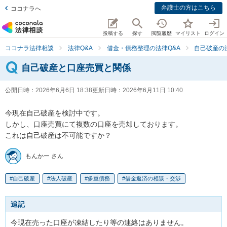
弁護士の方はこちら
ココナラへ
投稿する
探す
閲覧履歴
マイリスト
ログイン
ココナラ法律相談
法律Q&A
借金・債務整理の法律Q&A
自己破産の
自己破産と口座売買と関係
公開日時：
2026年6月6日 18:38
更新日時：
2026年6月11日 10:40
今現在自己破産を検討中です。

しかし、口座売買にて複数の口座を売却しております。

これは自己破産は不可能ですか？
もんかー さん
自己破産
法人破産
多重債務
借金返済の相談・交渉
追記
今現在売った口座が凍結したり等の連絡はありません。
