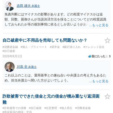
吉田 雄大
弁護士
免責判断にはマイナスの影響があります。どの程度マイナスかは金
額、回数、親御さんが当該決済方法を採ることについてどの程度認識
しておられたか等の個別事情に依るとしか言いようがありません。 と
もあれ、依頼しておられる弁護士さんに直ちに具体的状況をお伝えに
なって相談し、善後策を考えることをお勧めします。
自己破産中に不用品を売却しても問題ないか？
#消費者金融
#個人・プライベート
#奨学金
#銀行借り入れ
#クレジット会社
#自己破産
2026年8月1日
役にたった
3
川添 圭
弁護士
これ以上のことは、運用基準との兼ね合いや弁護士の考え方もあるた
め、担当弁護士へ聞いた方がよいでしょう。
詐欺被害でできた借金と元の借金が積み重なり返済困
難
#詐欺被害での債務
#自己破産
#任意整理
#個人再生
#消費者金融
#借金返済の相談・交渉