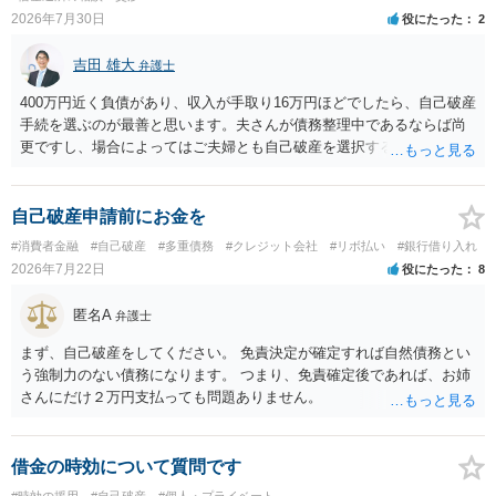
2026年7月30日
役にたった
2
吉田 雄大
弁護士
400万円近く負債があり、収入が手取り16万円ほどでしたら、自己破産
手続を選ぶのが最善と思います。夫さんが債務整理中であるならば尚
更ですし、場合によってはご夫婦とも自己破産を選択する方法もある
と思います。
自己破産申請前にお金を
#消費者金融
#自己破産
#多重債務
#クレジット会社
#リボ払い
#銀行借り入れ
2026年7月22日
役にたった
8
匿名A
弁護士
まず、自己破産をしてください。 免責決定が確定すれば自然債務とい
う強制力のない債務になります。 つまり、免責確定後であれば、お姉
さんにだけ２万円支払っても問題ありません。
借金の時効について質問です
#時効の援用
#自己破産
#個人・プライベート