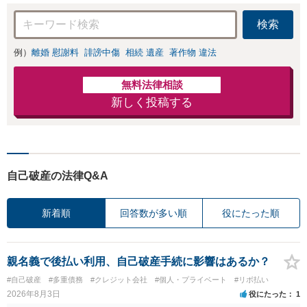
検索
例）
離婚 慰謝料
誹謗中傷
相続 遺産
著作物 違法
無料法律相談
新しく投稿する
自己破産の法律Q&A
新着順
回答数が多い順
役にたった順
親名義で後払い利用、自己破産手続に影響はあるか？
#自己破産
#多重債務
#クレジット会社
#個人・プライベート
#リボ払い
2026年8月3日
役にたった
1