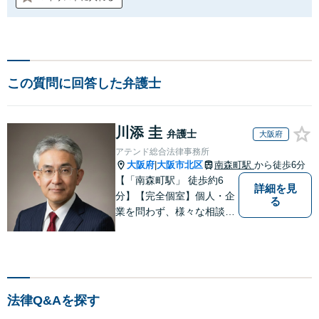
この質問に回答した弁護士
川添 圭
弁護士
大阪府
アテンド総合法律事務所
大阪府
大阪市北区
南森町駅
から徒歩6分
|
【「南森町駅」 徒歩約6
詳細を見
分】【完全個室】個人・企
る
業を問わず、様々な相談を
受け付けております。解決
へ向けて、適切なアドバイ
スをさせていただきます。
法律Q&Aを探す