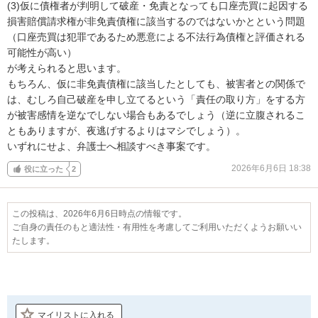
(3)仮に債権者が判明して破産・免責となっても口座売買に起因する
損害賠償請求権が非免責債権に該当するのではないかとという問題
（口座売買は犯罪であるため悪意による不法行為債権と評価される
可能性が高い）

が考えられると思います。

もちろん、仮に非免責債権に該当したとしても、被害者との関係で
は、むしろ自己破産を申し立てるという「責任の取り方」をする方
が被害感情を逆なでしない場合もあるでしょう（逆に立腹されるこ
ともありますが、夜逃げするよりはマシでしょう）。

いずれにせよ、弁護士へ相談すべき事案です。
2026年6月6日 18:38
役に立った
2
この投稿は、2026年6月6日時点の情報です。
ご自身の責任のもと適法性・有用性を考慮してご利用いただくようお願いい
たします。
マイリストに入れる