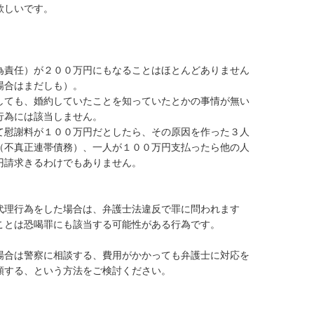
しいです。



為責任）が２００万円にもなることはほとんどありません
合はまだしも）。

しても、婚約していたことを知っていたとかの事情が無い
為には該当しません。

て慰謝料が１００万円だとしたら、その原因を作った３人
（不真正連帯債務）、一人が１００万円支払ったら他の人
請求きるわけでもありません。

代理行為をした場合は、弁護士法違反で罪に問われます
とは恐喝罪にも該当する可能性がある行為です。

場合は警察に相談する、費用がかかっても弁護士に対応を
する、という方法をご検討ください。
