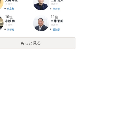
大橋 卓生
三村 勇人
弁護士
弁護士
東京都
東京都
10
11
位
位
小杉 和
白井 弘昭
弁護士
弁護士
京都府
愛知県
もっと見る