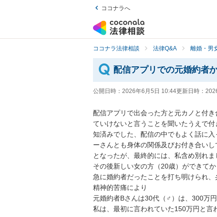
ココナラへ
ココナラ法律相談
法律Q&A
離婚・男
配信アプリでの元婚約者
公開日時：
2026年6月5日 10:44
更新日時：
202
配信アプリで出会った方と元カノと付き
ていけないと言うことを聞いたうえで付
知済みでした、配信の中でもよく話に入
ーさんとも身体の関係及びお付き合いし
となったが、最終的には、私含め別れまし
その後新しい女の方（20歳）ができてから
急に婚約者だったことを打ち明けられ、
精神的苦痛により

元婚約者Bさんは30代（♂）は、300万
私は、最初に言われていた150万円と言