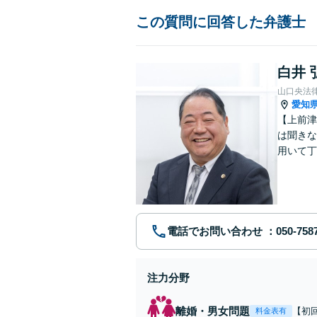
この質問に回答した弁護士
白井 
山口央法
愛知
【上前津
は聞きな
用いて丁
決策は何
す。
電話でお問い合わせ
注力分野
離婚・男女問題
【初
料金表有