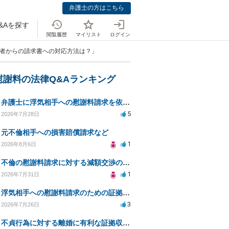
弁護士の方はこちら
&Aを探す
閲覧履歴
マイリスト
ログイン
約者からの請求書への対応方法は？」
慰謝料の法律Q&Aランキング
弁護士に浮気相手への慰謝料請求を依頼する費用相場は？
5
2026年7月28日
元不倫相手への損害賠償請求など
1
2026年8月6日
不倫の慰謝料請求に対する減額交渉の可能性と対策
1
2026年7月31日
浮気相手への慰謝料請求のための証拠集めと探偵選び
3
2026年7月26日
不貞行為に対する離婚に有利な証拠収集方法と法的手続きについて