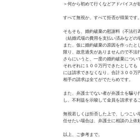
＞何から初めて行くなどアドバイスが欲
すべて無視か、すべて拒否が得策です。
そもそも、婚約破棄の慰謝料（不法行
（結婚式場の費用を支払い済みなどの場
また、仮に婚約破棄の原因を作ったと
限り、故意過失がありませんので不法行
さらにいうと、一度の婚約破棄につい
それぞれに１００万円できたとしても
には請求できなくなり、合計３００万円
相手の請求は全てがでたらめです。

また、弁護士でない者が弁護士を騙り
し、不利益を示唆して金員を請求するこ
無視若しくは拒否した上で、しつこい
任せたい場合は、弁護士に相談の上依頼
以上、ご参考まで。