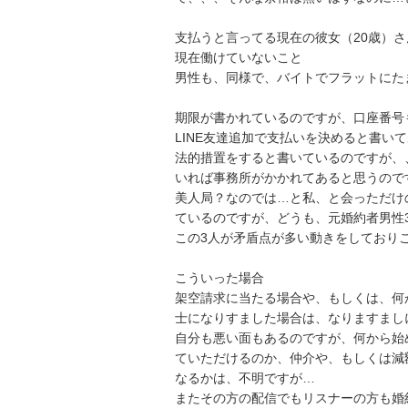
支払うと言ってる現在の彼女（20歳）さ
現在働けていないこと

男性も、同様で、バイトでフラットにた
期限が書かれているのですが、口座番号も
LINE友達追加で支払いを決めると書いて
法的措置をすると書いているのですが、
いれば事務所がかかれてあると思うので
美人局？なのでは…と私、と会っただけ
ているのですが、どうも、元婚約者男性30
この3人が矛盾点が多い動きをしておりこ
こういった場合

架空請求に当たる場合や、もしくは、何
士になりすました場合は、なりますまし
自分も悪い面もあるのですが、何から始め
ていただけるのか、仲介や、もしくは減
なるかは、不明ですが…

またその方の配信でもリスナーの方も婚