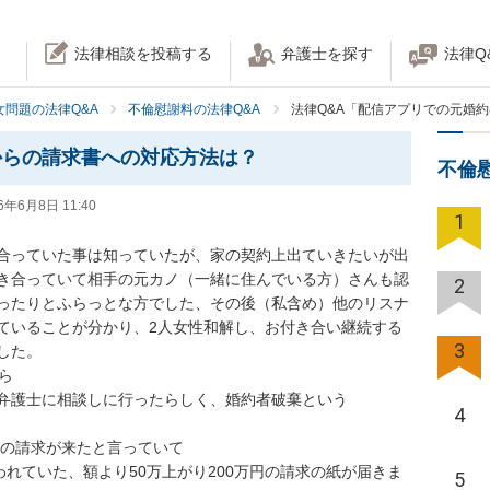
法律相談を投稿する
弁護士を探す
法律Q
女問題の法律Q&A
不倫慰謝料の法律Q&A
法律Q&A「配信アプリでの元婚
からの請求書への対応方法は？
不倫
6年6月8日 11:40
1
合っていた事は知っていたが、家の契約上出ていきたいが出
き合っていて相手の元カノ（一緒に住んでいる方）さんも認
2
ったりとふらっとな方でした、その後（私含め）他のリスナ
ていることが分かり、2人女性和解し、お付き合い継続する
3
た。



弁護士に相談しに行ったらしく、婚約者破棄という

4
円の請求が来たと言っていて

われていた、額より50万上がり200万円の請求の紙が届きま
5