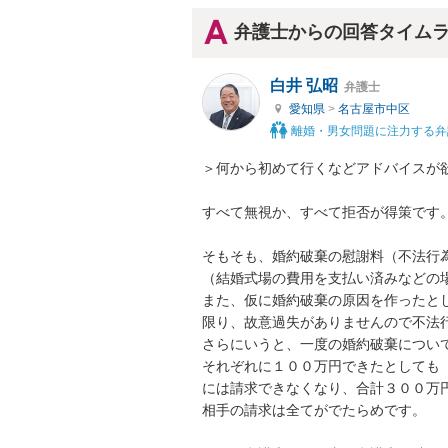
弁護士からの回答タイム
白井 弘昭
弁護士
愛知県
>
名古屋市中区
離婚・男女問題に注力する弁
＞何から初めて行くなどアドバイスが欲
すべて無視か、すべて拒否が得策です。
そもそも、婚約破棄の慰謝料（不法行
（結婚式場の費用を支払い済みなどの場
また、仮に婚約破棄の原因を作ったと
限り、故意過失がありませんので不法行
さらにいうと、一度の婚約破棄につい
それぞれに１００万円できたとしても
には請求できなくなり、合計３００万円
相手の請求は全てがでたらめです。
