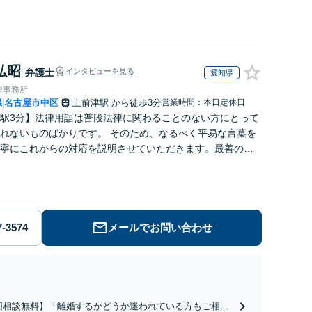
弘昭
弁護士
インタビューを見る
愛知県
律事務所
県
名古屋市中区
上前津駅
から徒歩3分
営業時間：本日定休日
|
駅3分】法律用語は普段法律に関わることのない方にとって
れないものばかりです。 そのため、なるべく平易な言葉を
寧にこれからの対応を説明させていただきます。最善の解
なのかを共に考え、解決までサポートさせていただきま
メールでお問い合わせ
回相談無料】「離婚するかどうか迷われている方もご相談