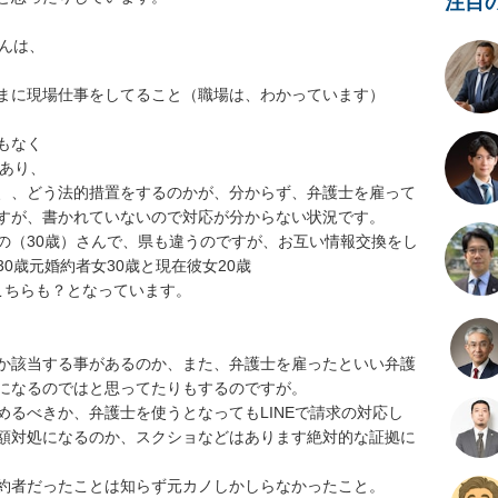
注目
んは、

まに現場仕事をしてること（職場は、わかっています）

なく

あり、

、、どう法的措置をするのかが、分からず、弁護士を雇って
すが、書かれていないので対応が分からない状況です。

の（30歳）さんで、県も違うのですが、お互い情報交換をし
歳元婚約者女30歳と現在彼女20歳

ちらも？となっています。

か該当する事があるのか、また、弁護士を雇ったといい弁護
になるのではと思ってたりもするのですが。

るべきか、弁護士を使うとなってもLINEで請求の対応し
額対処になるのか、スクショなどはあります絶対的な証拠に
約者だったことは知らず元カノしかしらなかったこと。
