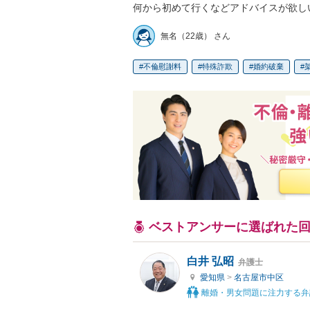
何から初めて行くなどアドバイスが欲し
無名（22歳） さん
不倫慰謝料
特殊詐欺
婚約破棄
ベストアンサーに選ばれた
白井 弘昭
弁護士
愛知県
>
名古屋市中区
離婚・男女問題に注力する弁