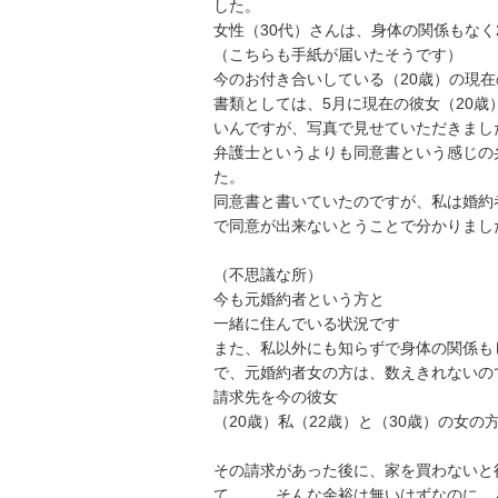
した。

女性（30代）さんは、身体の関係もなく
（こちらも手紙が届いたそうです）

今のお付き合いしている（20歳）の現在
書類としては、5月に現在の彼女（20歳
いんですが、写真で見せていただきました
弁護士というよりも同意書という感じの
た。

同意書と書いていたのですが、私は婚約
で同意が出来ないとうことで分かりまし
（不思議な所）

今も元婚約者という方と

一緒に住んでいる状況です

また、私以外にも知らずで身体の関係も
で、元婚約者女の方は、数えきれないの
請求先を今の彼女

（20歳）私（22歳）と（30歳）の女の
その請求があった後に、家を買わないと
て、、、そんな余裕は無いはずなのに…