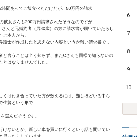
2時間あってご飯食べただけだが、50万円の請求

6
の彼女さんも200万円請求されたそうなのですが…

）さんと元婚約者（男30歳）の方に請求書が届いていたらし
7
ご本人から。

弁護士が作成したと思えない内容というか雑い請求書でし
8
者と言うことは全く知らず、またCさんも同様で知らないの
たとはなりませんでした。

9
10
しくは付き合っていた方が数えるには、難しほどいる中ら
で生贄という形で

方を選んだそうです。

行けないとか、新しい車を買いに行くという話も聞いてい
と思ったりしています。
