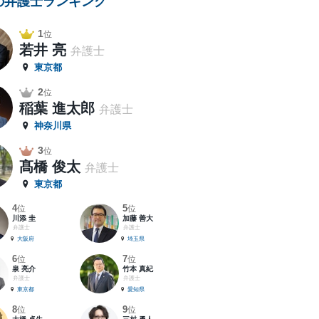
の弁護士ランキング
1
位
若井 亮
弁護士
東京都
2
位
稲葉 進太郎
弁護士
神奈川県
3
位
髙橋 俊太
弁護士
東京都
4
5
位
位
川添 圭
加藤 善大
弁護士
弁護士
大阪府
埼玉県
6
7
位
位
泉 亮介
竹本 真紀
弁護士
弁護士
東京都
愛知県
8
9
位
位