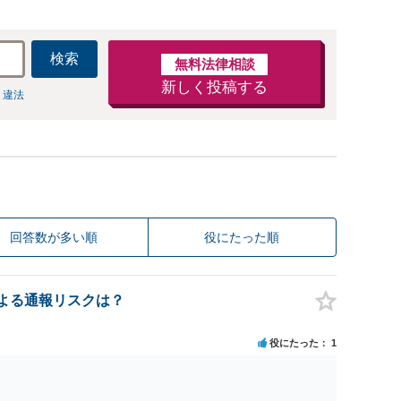
検索
無料法律相談
新しく投稿する
 違法
回答数が多い順
役にたった順
認による通報リスクは？
役にたった
1