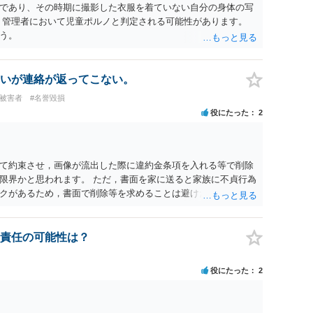
であり、その時期に撮影した衣服を着ていない自分の身体の写
、管理者において児童ポルノと判定される可能性があります。
う。
いが連絡が返ってこない。
#被害者
#名誉毀損
役にたった
2
て約束させ，画像が流出した際に違約金条項を入れる等で削除
限界かと思われます。 ただ，書面を家に送ると家族に不貞行為
クがあるため，書面で削除等を求めることは避けたほうが良い
的責任の可能性は？
役にたった
2