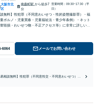
南森町駅
から徒歩7
営業時間：09:30~17:30（平
大阪市北
|
区
日）
分
談無料】性犯罪（不同意わいせつ・性的姿態撮影罪）・福
童ポルノ・児童買春・児童福祉法・青少年条例）・ネット
誉毀損・わいせつ物・不正アクセス等）に非常に詳しい弁
メールでお問い合わせ
簡易相談無料】性犯罪（不同意性交・不同意わいせつ）・
祉犯（児童ポルノ・児童買春・児童福祉法・青少年条
）・ネット犯罪（名誉毀損・わいせつ物・不正アクセス・
ベンジポルノ罪等）に非常に詳しい弁護士です