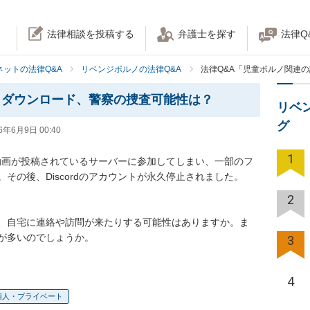
法律相談を投稿する
弁護士を探す
法律Q
ネットの法律Q&A
リベンジポルノの法律Q&A
法律Q&A「児童ポルノ関連
とダウンロード、警察の捜査可能性は？
リベ
グ
6年6月9日 00:40
1
像や動画が投稿されているサーバーに参加してしまい、一部のフ
の後、Discordのアカウントが永久停止されました。

2
、自宅に連絡や訪問が来たりする可能性はありますか。ま
が多いのでしょうか。
3
4
個人・プライベート