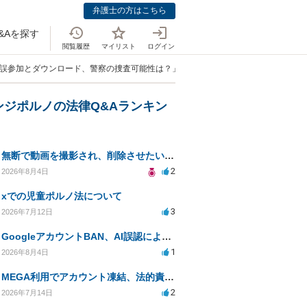
弁護士の方はこちら
&Aを探す
閲覧履歴
マイリスト
ログイン
の誤参加とダウンロード、警察の捜査可能性は？」
ンジポルノの法律Q&Aランキン
無断で動画を撮影され、削除させたいが連絡が返ってこない。
2
2026年8月4日
xでの児童ポルノ法について
3
2026年7月12日
GoogleアカウントBAN、AI誤認による通報リスクは？
1
2026年8月4日
MEGA利用でアカウント凍結、法的責任の可能性は？
2
2026年7月14日