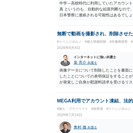
中学～高校時代に利用していたアカウント
真 というのも、自動的な絵面判断なので
日本警察に連絡される可能性はあるでしょ
無断で動画を撮影され、削除させた
#リベンジポルノ
#個人情報削除
#肖像権侵害
2026年8月4日
インターネットに強い弁護士
泉 亮介
弁護士
画像データについて削除したことを書面に
したことについての表明保証をすることが
が発覚しご自身が慰謝料請求を受けるリス
かと思われます。
MEGA利用でアカウント凍結、法
#個人・プライベート
#加害者
#リベンジポルノ
2026年7月14日
奥村 徹
弁護士