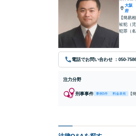
大阪
府
【簡易相
祉犯（児
犯罪（名
護士です
電話でお問い合わせ
注力分野
刑事事件
【
事例5件
料金表有
福
例
リ
法律Q&Aを探す