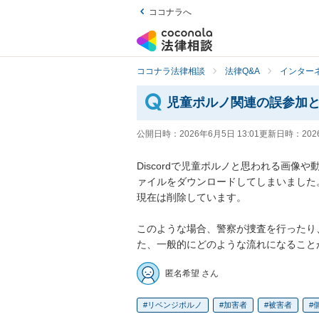
ココナラへ
ココナラ法律相談
法律Q&A
インター
児童ポルノ関連の誤参加
公開日時：
2026年6月5日 13:01
更新日時：
202
Discordで児童ポルノと思われる画
ァイルをダウンロードしてしまいました。そ
現在は削除しています。

このような場合、警察が捜査を行ったり
た、一般的にどのような流れになること
匿名希望 さん
リベンジポルノ
加害者
被害者