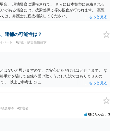
場合、 現地警察に通報されて、 さらに日本警察に連絡される
疑いがある場合には、捜索差押え等の捜査が行われます。 実際
いては、弁護士に直接相談してください。
、逮捕の可能性は？
ライベート
#訴訟・損害賠償請求
とはないと思いますので、ご安心いただければと存じます。 な
相手方を騙して金銭を受け取ろうとした訳ではありませんの
ます。 以上ご参考までに。
つ物頒布等
#加害者
役にたった
3