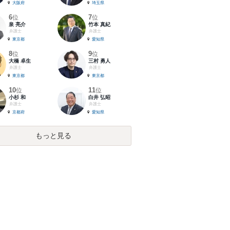
大阪府
埼玉県
6
7
位
位
泉 亮介
竹本 真紀
弁護士
弁護士
東京都
愛知県
8
9
位
位
大橋 卓生
三村 勇人
弁護士
弁護士
東京都
東京都
10
11
位
位
小杉 和
白井 弘昭
弁護士
弁護士
京都府
愛知県
もっと見る