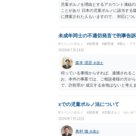
児童ポルノを理由とするアカウント凍結の
ことがあり 日本の児童ポルノに該当する
に捜索された人もいますので、 対応につ
未成年同士の不適切発言で刑事告訴
#リベンジポルノ
#加害者
#被害者
#個人・プ
2026年7月14日
森本 偲音
弁護士
伺っている事情からすれば、逮捕されるこ
お、本件の事案では、ご相談者様の方から
で、詐欺罪が 成立する余地はないと考え
xでの児童ポルノ法について
#リベンジポルノ
#加害者
#児童ポルノ・わいせ
2026年7月12日
奥村 徹
弁護士