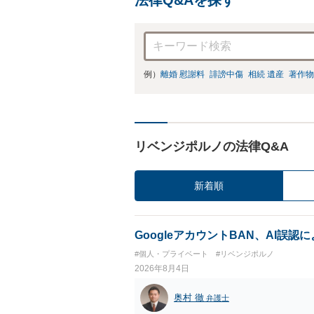
例）
離婚 慰謝料
誹謗中傷
相続 遺産
著作物
リベンジポルノの法律Q&A
新着順
GoogleアカウントBAN、AI誤
#個人・プライベート
#リベンジポルノ
2026年8月4日
奥村 徹
弁護士