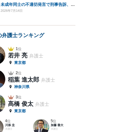
未成年同士の不適切発言で刑事告訴、逮捕の可能性は？
2026年7月14日
の弁護士ランキング
1
位
若井 亮
弁護士
東京都
2
位
稲葉 進太郎
弁護士
神奈川県
3
位
髙橋 俊太
弁護士
東京都
4
5
位
位
川添 圭
加藤 善大
弁護士
弁護士