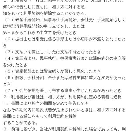
１．利用者及び当社は、相手方が次の各号の１つに該当した場合、
何らの催告なしに直ちに、相手方に対する通

知をもって利用契約を解除することができる。

（１）破産手続開始、民事再生手続開始、会社更生手続開始もしく
は特別清算手続開始の申し立てをし、または

第三者からこれらの申立てを受けたとき

（２）振出または引受に係る手形または小切手が不渡りとなったと
き

（３）支払いを停止し、または支払不能となったとき

（４）第三者より、民事執行、担保権実行または滞納処分の申立等
を受けたとき

（５）資産状態または資金繰りが著しく悪化したとき

（６）解散、会社分割、合併または経営主体に重大な変更があった
とき

（７）社会的信用を著しく害する事由が生じた行為があったとき

２．利用者及び当社は、相手方が、利用契約に定める義務に違反
し、書面により相当の期間を定めて催告しても

なおその期間内に違反状態が是正されないときは、相手方に対する
書面による通知をもって利用契約を解除

することができる。

３．前項に基づき、当社が利用契約を解除した場合であっても、利