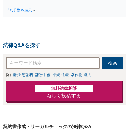
料】状況に応じて
る前にご相談を」
手段を使い分け、
経験豊富な弁護士
他3分野を表示
適切な方法で投稿
が全力で交渉にあ
の削除・発信者情
たります！相手方
報開示請求をおこ
と直接話す精神的
ないます「企業や
負担を軽減「弁護
お店の風評被害対
士の交渉で慰謝料
策／売り上げ低下
金額アップ／減額
法律Q&Aを探す
防止のために尽
交渉も対応可」
力」加害者側の対
【完全個室対応】
応可：開示請求の
検索
意見照会が来たと
きの対処法、被害
例）
離婚 慰謝料
誹謗中傷
相続 遺産
著作物 違法
者との示談交渉
無料法律相談
新しく投稿する
契約書作成・リーガルチェックの法律Q&A