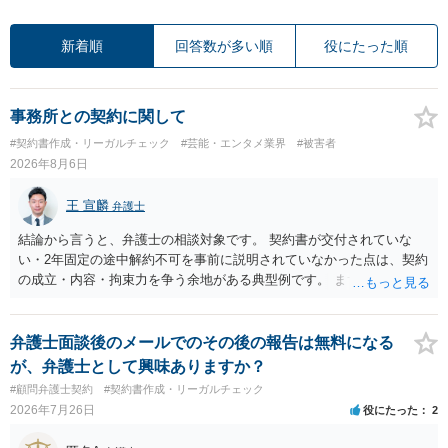
新着順
回答数が多い順
役にたった順
事務所との契約に関して
#契約書作成・リーガルチェック
#芸能・エンタメ業界
#被害者
2026年8月6日
王 宣麟
弁護士
結論から言うと、弁護士の相談対象です。 契約書が交付されていな
い・2年固定の途中解約不可を事前に説明されていなかった点は、契約
の成立・内容・拘束力を争う余地がある典型例です。 まずは、運営と
のやり取り、規約のスクショ等の証拠を集めて、弁護士に相談されて
みてはいかがでしょうか。 また同時並行で（もしまだされていないの
であれば）書面で退所意思の明確化はしておくべきだと考えます。
弁護士面談後のメールでのその後の報告は無料になる
が、弁護士として興味ありますか？
#顧問弁護士契約
#契約書作成・リーガルチェック
2026年7月26日
役にたった
2