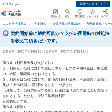
弁護士の方はこちら
ココナラへ
投稿する
探す
閲覧履歴
マイリスト
ログイン
ココナラ法律相談
法律Q&A
企業法務の法律Q&A
契約書作成・リー
契約開始前に解約可能か？支払い困難時の対処法
を教えて頂きたいです。
公開日時：
2026年6月4日 16:45
更新日時：
2026年6月7日 18:40
第３条（利用料金及び支払方法）

１．利用者が当社に対して支払う本サービスの利用料金は、申込書
の「金額」欄記載のとおりとする。

２．利用者は当社に対して、前項の利用料金を、申込書の「金額」
及び「支払時期」欄記載のとおり、一括また

は分割して、当社の指定する銀行口座に振り込む方法により支払う
ものとする。ただし、振込手数料は利用

者の負担とする。

第８条（解除）
