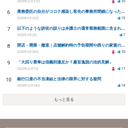
10
2024年12月17日
6
業務委託の自分がコロナ感染し客先の事務所閉鎖になったら損害賠償請求されますか？
15
2020年4月15日
7
以下のような訴状の誤りは弁護士の通常業務範囲に含まれるか？
7
2025年3月2日
8
閉店・廃業・撤退｜店舗解約時の予告期間や残りの家賃の支払い（編集部投稿）
10
2020年4月28日
9
「大回り乗車は信義則違反か？趣旨逸脱の法的見解」
11
2022年11月7日
10
銀行口座の不当凍結と法律の限界に対する疑問
14
2019年12月18日
もっと見る