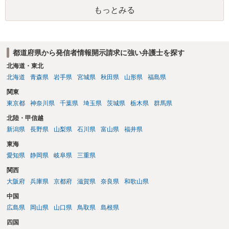
者のところに、意見照会がなされます。アカウント情報開示の場合
もっとみる
は、アカウントの登録メールに意見照会がなされます。 また、された
場合賠償金はいくらでしょうか。 →ケースバイケースであり、数万円
から１００万単位まで様々でしょう。裁判外であれば交渉して相手方
の請求額から減額することを試みることとなるでしょう。
都道府県から発信者情報開示請求に強い弁護士を探す
北海道・東北
北海道
青森県
岩手県
宮城県
秋田県
山形県
福島県
関東
東京都
神奈川県
千葉県
埼玉県
茨城県
栃木県
群馬県
北陸・甲信越
新潟県
長野県
山梨県
石川県
富山県
福井県
東海
愛知県
静岡県
岐阜県
三重県
関西
大阪府
兵庫県
京都府
滋賀県
奈良県
和歌山県
中国
広島県
岡山県
山口県
鳥取県
島根県
四国