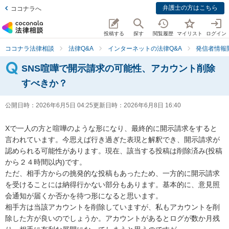
弁護士の方はこちら
ココナラへ
投稿する
探す
閲覧履歴
マイリスト
ログイン
ココナラ法律相談
法律Q&A
インターネットの法律Q&A
発信者情報
SNS喧嘩で開示請求の可能性、アカウント削除
すべきか？
公開日時：
2026年6月5日 04:25
更新日時：
2026年6月8日 16:40
Xで一人の方と喧嘩のような形になり、最終的に開示請求をすると
言われています。今思えば行き過ぎた表現と解釈でき、開示請求が
認められる可能性があります。現在、該当する投稿は削除済み(投稿
から２４時間以内)です。

ただ、相手方からの挑発的な投稿もあったため、一方的に開示請求
を受けることには納得行かない部分もあります。基本的に、意見照
会通知が届くか否かを待つ形になると思います。

相手方は当該アカウントを削除していますが、私もアカウントを削
除した方が良いのでしょうか。アカウントがあるとログが数か月残