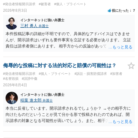
訴訟外の交渉で相手方が認めれば負担させることができるでしょう。
#発信者情報開示請求
#被害者
#個人・プライベート
訴訟で判決となった場合は、実際の弁護士費用が認められる場合と認
2026年8月3日
役にたった
7
められない場合があり何ともいえないところでしょう。
インターネットに強い弁護士
三村 勇人
弁護士
本件投稿記事の詳細が不明ですので、具体的なアドバイスはできませ
んが、開示請求はいずれも要件事実を立証する必要があります。 立証
責任は請求者側にあります。 相手方からの反論があっても、裁判官が
要件事実を満たしていると判断すれば、補充は求められません。 相手
方が口頭で反論したのは、仮処分は迅速性が要求されるためです。 書
面での反論となれば、より遅延する可能性がございます。 また、本件
侮辱的な投稿に対する法的対応と賠償の可能性は？
はXのため、APのIPアドレスの保存期間の問題もございます。 開示請
#発信者情報開示請求
#個人・プライベート
#訴訟・損害賠償請求
#加害者
求は法律知識が不可欠ですが、それだけでは足りず、実務を踏まえた
#名誉毀損
#誹謗中傷
方法を選択することが重要です。
2026年8月4日
インターネットに強い弁護士
稲葉 進太郎
弁護士
本当に反省しています。開示請求されるでしょうか？ →その相手方に
向けたものだということが見て分かる形で投稿されたのであれば、開
示請求の対象となる可能性が高いでしょう。また、相手方の投稿した
文章からすると、実際に発信者情報開示請求がなされる可能性がある
と存じます。発信者情報開示請求が進むと、投稿に使った回線の契約