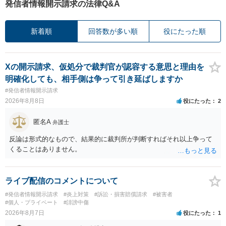
発信者情報開示請求の法律Q&A
新着順
回答数が多い順
役にたった順
Xの開示請求、仮処分で裁判官が認容する意思と理由を
明確化しても、相手側は争って引き延ばしますか
#発信者情報開示請求
2026年8月8日
役にたった
2
匿名A
弁護士
反論は形式的なもので、結果的に裁判所が判断すればそれ以上争って
くることはありません。
ライブ配信のコメントについて
#発信者情報開示請求
#炎上対策
#訴訟・損害賠償請求
#被害者
#個人・プライベート
#誹謗中傷
2026年8月7日
役にたった
1