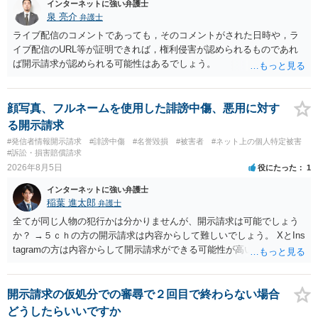
インターネットに強い弁護士
泉 亮介
弁護士
ライブ配信のコメントであっても，そのコメントがされた日時や，ラ
イブ配信のURL等が証明できれば，権利侵害が認められるものであれ
ば開示請求が認められる可能性はあるでしょう。
顔写真、フルネームを使用した誹謗中傷、悪用に対す
る開示請求
#発信者情報開示請求
#誹謗中傷
#名誉毀損
#被害者
#ネット上の個人特定被害
#訴訟・損害賠償請求
2026年8月5日
役にたった
1
インターネットに強い弁護士
稲葉 進太郎
弁護士
全てが同じ人物の犯行かは分かりませんが、開示請求は可能でしょう
か？ →５ｃｈの方の開示請求は内容からして難しいでしょう。 XとIns
tagramの方は内容からして開示請求ができる可能性が高いでしょう。
ただ、アカウントが削除されていると開示請求は失敗する可能性が高
いでしょう。７月中にアカウントが削除されている場合、今から進め
ても失敗する可能性が高いように思われます。 相手を特定できた場
開示請求の仮処分での審尋で２回目で終わらない場合
合、相手に全ての弁護士費用を負担させることは可能でしょうか？ →
どうしたらいいですか