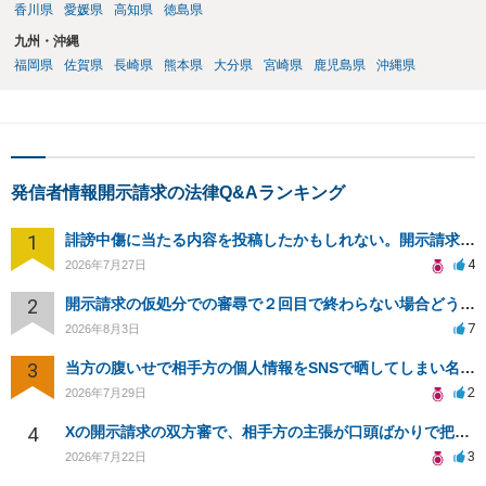
香川県
愛媛県
高知県
徳島県
九州・沖縄
福岡県
佐賀県
長崎県
熊本県
大分県
宮崎県
鹿児島県
沖縄県
発信者情報開示請求の法律Q&Aランキング
1
誹謗中傷に当たる内容を投稿したかもしれない。開示請求や民事刑事裁判に発展しうるのか教えて欲しい。
4
2026年7月27日
2
開示請求の仮処分での審尋で２回目で終わらない場合どうしたらいいですか
7
2026年8月3日
3
当方の腹いせで相手方の個人情報をSNSで晒してしまい名誉毀損させてしまったかもしれない
2
2026年7月29日
4
Xの開示請求の双方審で、相手方の主張が口頭ばかりで把握しきれません
3
2026年7月22日