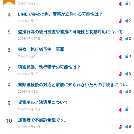
5
2026年8月2日
4
LINEで会社批判、警察が立件する可能性は？
2
2026年8月3日
5
盗撮行為の後日捜査や逮捕の可能性と初動対応について
2
2026年7月27日
6
窃盗 執行猶予中 冤罪
3
2026年8月4日
7
窃盗起訴、執行猶予の可能性は？
3
2026年8月3日
8
書類送検後の対応と家族に知られないための手続きについて相談
3
2026年8月2日
9
児童ポルノ法適用について
1
2026年7月30日
10
加害者で不起訴希望です。
6
2026年7月12日