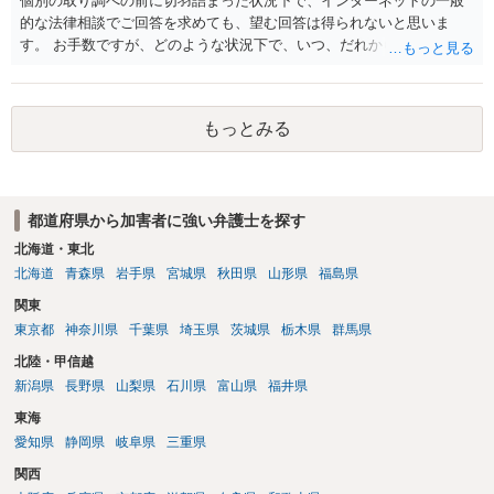
個別の取り調べの前に切羽詰まった状況下で、インターネットの一般
的な法律相談でご回答を求めても、望む回答は得られないと思いま
す。 お手数ですが、どのような状況下で、いつ、だれからどのような
経緯で口座の提供を頼まれ開設したか、それによる詐欺等の収益がど
の程度だと聞いているのかということについて、お近くで詳細な法律
相談を受けられたうえで対処方法を探された方がよいと思われます。
もっとみる
一般論でいえば、任意取り調べの場合、ＩＣレコーダーを持参して取
り調べ内容を録音することは必須だと考えます。
都道府県から加害者に強い弁護士を探す
北海道・東北
北海道
青森県
岩手県
宮城県
秋田県
山形県
福島県
関東
東京都
神奈川県
千葉県
埼玉県
茨城県
栃木県
群馬県
北陸・甲信越
新潟県
長野県
山梨県
石川県
富山県
福井県
東海
愛知県
静岡県
岐阜県
三重県
関西