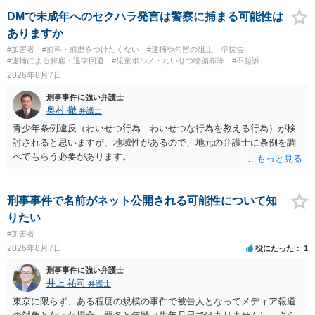
いた場合、故意だと判定されやすいのでしょうか？ お伺いする限り、
故意があると判断されることは無いかと思います。 ②逮捕、呼び出し
DMで未成年へのセクハラ発言は警察に捕まる可能性は
の可能性 この行為により、痴漢やその他の犯罪を犯したとして、逮
ありますか
捕、呼び出しされる可能性はどれほどでしょうか？ 誤って当たってし
#加害者
#前科・前歴をつけたくない
#逮捕や勾留の阻止・準抗告
まっただけであり、さらにその場で女性等のアクションが無かったこ
#逮捕による解雇・退学回避
#児童ポルノ・わいせつ物頒布等
#不起訴
とからすると、この後に呼び出される可能性は極めて低いと思いま
2026年8月7日
す。 ③逮捕呼び出しまでの期間 大体どれほどの期間逮捕呼び出しの可
刑事事件に強い弁護士
能性があると考えれば良いのでしょうか？ 逮捕や呼び出しの可能性は
奥村 徹
弁護士
極めて低いと思います。 連絡が来ることはないでしょう。
青少年条例違反（わいせつ行為 わいせつな行為を教える行為）が検
討されると思いますが、地域性があるので、地元の弁護士に条例を調
べてもらう必要があります。
刑事事件で名前がネット公開される可能性について知
りたい
#加害者
2026年8月7日
役にたった
1
刑事事件に強い弁護士
井上 祐司
弁護士
東京に限らず、ある程度の規模の事件で被告人となってメディア報道