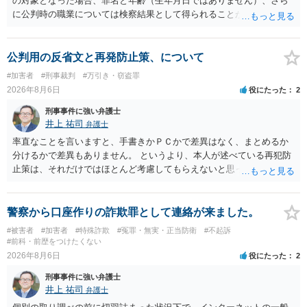
の対象となった場合、罪名と年齢（生年月日ではありません）、さら
に公判時の職業については検察結果として得られることが通常です。
公判用の反省文と再発防止策、について
#加害者
#刑事裁判
#万引き・窃盗罪
2026年8月6日
役にたった
2
刑事事件に強い弁護士
井上 祐司
弁護士
率直なことを言いますと、手書きかＰＣかで差異はなく、まとめるか
分けるかで差異もありません。 というより、本人が述べている再犯防
止策は、それだけではほとんど考慮してもらえないと思った方が良い
です。 提出するのであれば、 ・具体的に自身が受けているプログラム
やカウンセリング・治療の内容 ・利用している再犯防止策（例えば保
護観察所と連携した職業支援の内容や具体的な就労・監督状況） ・監
警察から口座作りの詐欺罪として連絡が来ました。
督者の証言 など、証拠で担保された客観性と実現可能性があるもので
#被害者
#加害者
#特殊詐欺
#冤罪・無実・正当防衛
#不起訴
なければあまり意味がありません。 もともと執行猶予が狙える事案で
#前科・前歴をつけたくない
あれば本人の反省の言葉だけで十分であり、実刑となるか微妙な事案
2026年8月6日
役にたった
2
では、本人が再発防止策をいくら述べてもほとんど効果は望めないと
刑事事件に強い弁護士
いうのが実感です。
井上 祐司
弁護士