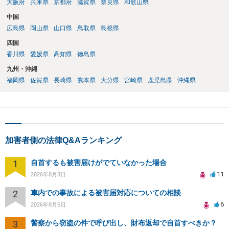
大阪府
兵庫県
京都府
滋賀県
奈良県
和歌山県
中国
広島県
岡山県
山口県
鳥取県
島根県
四国
香川県
愛媛県
高知県
徳島県
九州・沖縄
福岡県
佐賀県
長崎県
熊本県
大分県
宮崎県
鹿児島県
沖縄県
加害者側の法律Q&Aランキング
1
自首するも被害届けがでていなかった場合
11
2026年8月3日
2
車内での事故による被害届対応についての相談
6
2026年8月5日
3
警察から窃盗の件で呼び出し、財布返却で自首すべきか？