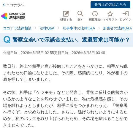
弁護士の方はこちら
ココナラへ
投稿する
探す
閲覧履歴
マイリスト
ログイン
ココナラ法律相談
法律Q&A
刑事事件の法律Q&A
加害者の法律Q&A
警察立会いで示談金支払い、返還要求は可能か？
公開日時：
2026年6月5日 02:55
更新日時：
2026年6月8日 03:40
数日前、路上で相手と肩が接触したことをきっかけに、相手から睨
まれたため口論になりました。その際、感情的になり、私が相手の
肩を押してしまいました。

その後、相手は「ケツモチ」などと発言し、背後に反社会的勢力が
いるかのようなことを匂わせていました。私は危機感を感じ、その
場を離れようとしましたが、相手に服をつかまれたうえ、「警察署
へ行くぞ」と求められました。さらに、逃げられないようにするた
めか、私のバッグを取り上げられたため、その場を離れることがで
きませんでした。
