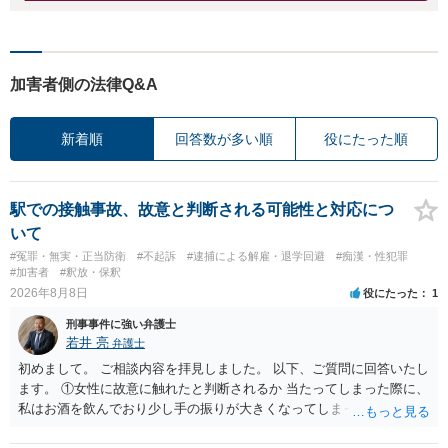
加害者側の法律Q&A
新着順
回答数が多い順
役にたった順
駅での接触事故、故意と判断される可能性と対応につ
いて
#冤罪・無実・正当防衛
#不起訴
#逮捕による解雇・退学回避
#痴漢・性犯罪
#加害者
#釈放・保釈
2026年8月8日
役にたった
1
刑事事件に強い弁護士
若井 亮
弁護士
初めまして。 ご相談内容を拝見しました。 以下、ご質問に回答いたし
ます。 ①女性に故意に触れたと判断されるか 当たってしまった際に、
私はお酒を飲んでおり少し手の振りが大きくなってしまっていたこと
も事実です。それが仮に、私が気がついていない防犯カメラに写って