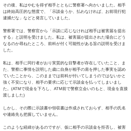
その後、私はやむを得ず相手とともに警察署へ向かいました。相手
は終始高圧的な態度で、「示談金うか、払わなければ、お前現行犯
逮捕だな」などと発言していました。

警察署では、警察官から「示談に応じなければ相手は被害届を提出
する」と説明を受けました。私は、被害届が提出された場合にどう
なるのか尋ねたところ、前科が付く可能性がある旨の説明を受けま
した。

私は、相手に同行者がおり実質的な目撃者が存在していたこと、ま
た、警察に事情を説明した歳に自身が相手の肩を押した事実を認め
ていたことから、このままでは前科が付いてしまうのではないかと
強く不安になり、相手の要求に応じて示談金を払ってしまいまし
た。(ATMで現金を下ろし、ATM前で警察立会いのもと、現金を直接
渡しました)

しかし、その際に示談書や領収書は作成されておらず、相手の氏名
や連絡先も把握していません。

このような経緯があるのですが、仮に相手の示談金を拒否し、被害