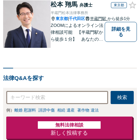
松本 翔馬
弁護士
東京都
半蔵門松本法律事務所
東京都
千代田区
半蔵門駅
から徒歩1分
|
ZOOMによるオンライン法
詳細を見
律相談可能 【半蔵門駅か
る
ら徒歩１分】 あなたの心
を軽くする 半蔵門松本法
律事務所です
法律Q&Aを探す
検索
例）
離婚 慰謝料
誹謗中傷
相続 遺産
著作物 違法
無料法律相談
新しく投稿する