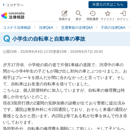
弁護士の方はこちら
ココナラへ
投稿する
探す
閲覧履歴
マイリスト
ログイン
ココナラ法律相談
法律Q&A
交通事故の法律Q&A
子供の法律Q&A
小学生の自転車と自動車の事故
公開日時：
2026年6月4日 12:55
更新日時：
2026年6月7日 20:40
夕方17月頃、小学校の前の道で片側1車線の道路で、渋滞中の車の
間から小学4年生の子どもが飛び出し対向の車とぶつかりました。お
相手はブレーキを踏んだが間に合わなかったと言っています。そし
て、自転車はお友達の自転車を借りていました。

こちらは、個人賠償特約に加入していますが、自転車の修理費は時
価しか出せないとのこと。

現在3箇所打撲の2週間の安静加療の診断が出ており警察に提出済み
です。通院は整形外科に今2回通院しており、おそらく来週の通院が
最後となるかと思います。内2回は母である私が仕事を休んで付き添
いしております。

負担割合や、自転車の修理費を満額にして欲しい、そして子どもへ