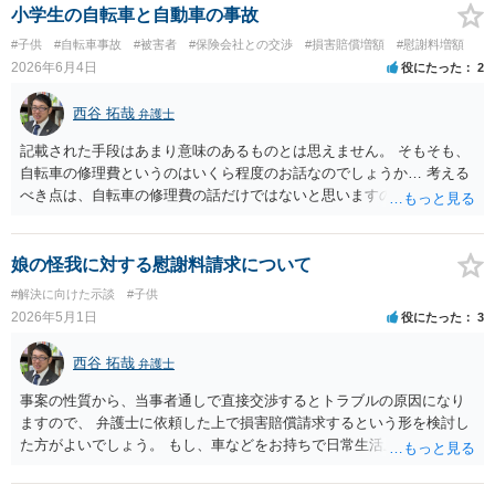
小学生の自転車と自動車の事故
#子供
#自転車事故
#被害者
#保険会社との交渉
#損害賠償増額
#慰謝料増額
2026年6月4日
役にたった
2
西谷 拓哉
弁護士
記載された手段はあまり意味のあるものとは思えません。 そもそも、
自転車の修理費というのはいくら程度のお話なのでしょうか… 考える
べき点は、自転車の修理費の話だけではないと思いますので、 一度、
法律相談をどこかで受けられることをオススメいたします。
娘の怪我に対する慰謝料請求について
#解決に向けた示談
#子供
2026年5月1日
役にたった
3
西谷 拓哉
弁護士
事案の性質から、当事者通しで直接交渉するとトラブルの原因になり
ますので、 弁護士に依頼した上で損害賠償請求するという形を検討し
た方がよいでしょう。 もし、車などをお持ちで日常生活上の事故も対
象の弁護士特約に加入していたら 弁護士費用を保険で賄える可能性が
ありますので、確認してみてください。