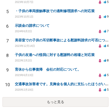
5
2023年10月7日
5
・子供の車両接触事故での過剰修理請求への対応策
9
2023年10月1日
6
示談金の請求について
7
2024年6月2日
7
美容室での子供の耳切断事故による慰謝料請求の可否について
4
2023年12月14日
8
子供の友達への怪我に対する慰謝料の相場と対応策
8
2022年2月2日
9
育休から仕事復帰 会社の対応について。
5
2023年6月13日
10
交通事故加害者です。見舞金を個人的に支払ったほうがいいでしょうか？
5
2020年2月19日
もっと見る