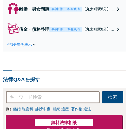
離婚・男女問題
【丸太町駅8分】調
事例1件
料金表有
停や条件交渉を有
利に進めるには、
法的な根拠に基づ
借金・債務整理
【丸太町駅8分】
事例1件
料金表有
く冷静な主張が重
【弁護士歴10年】
要です。財産分与
自己破産、任意整
／養育費など【弁
他1分野を表示
理、個人整理、時
護士歴10年】離婚
効の援用など。浪
後の生活を見据え
費・事業の失敗に
てアドバイスしま
よる借金も、相談
すので、お気軽に
者さまのご要望を
ご相談ください
踏まえ、解決策を
【初回相談３０分
法律Q&Aを探す
提示します【破産
無料】【電話相談
管財人就任経験
可】
有】【初回相談30
検索
分無料】
例）
離婚 慰謝料
誹謗中傷
相続 遺産
著作物 違法
無料法律相談