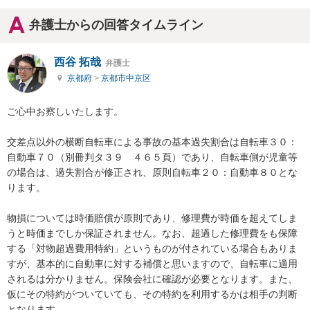
弁護士からの回答タイムライン
西谷 拓哉
弁護士
京都府
>
京都市中京区
ご心中お察しいたします。

交差点以外の横断自転車による事故の基本過失割合は自転車３０：
自動車７０（別冊判タ３９　４６５頁）であり、自転車側が児童等
の場合は、過失割合が修正され、原則自転車２０：自動車８０とな
ります。

物損については時価賠償が原則であり、修理費が時価を超えてしま
うと時価までしか保証されません。なお、超過した修理費をも保障
する「対物超過費用特約」というものが付されている場合もありま
すが、基本的に自動車に対する補償と思いますので、自転車に適用
されるは分かりません。保険会社に確認が必要となります。また、
仮にその特約がついていても、その特約を利用するかは相手の判断
となります。
