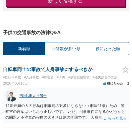
新しく投稿する
子供の交通事故の法律Q&A
新着順
回答数が多い順
役にたった順
自転車同士の事故で人身事故にするべきか
#自転車事故
#人身事故
#加害者
#子供
#損害賠償増額
#過失割合の交渉
2026年6月18日
役にたった
2
吉田 雄大
弁護士
14歳未満の人の行為は刑事罰の対象にならない（刑法41条）ため、警
察官の言葉はいちおう正しいです。 ただ、刑事事件になるかどうかと
の問題と不注意の程度の大きさは別の問題です。 人身事故の届出を行
い、また、交通事故証明を取っておくこと自体はマイナスになること
はありません。