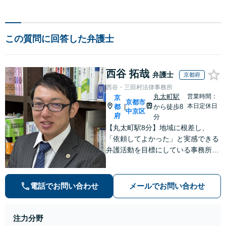
この質問に回答した弁護士
西谷 拓哉
弁護士
京都府
西谷・三田村法律事務所
丸太町駅
営業時間：
京
京都市
本日定休日
都
から徒歩8
|
中京区
府
分
【丸太町駅8分】地域に根差し、
「依頼してよかった」と実感できる
弁護活動を目標にしている事務所で
す【不動産・住まい】宅地建物取引
士の試験に合格、不動産分野の取扱
実績あり【相続・遺言】相談者さま
電話でお問い合わせ
メールでお問い合わせ
に寄り添い、円滑な相続を目指しま
す
注力分野