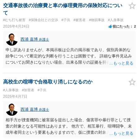
交通事故後の治療費と車の修理費用の保険対応につい
て
#むち打ち被害
#保険会社との交渉
#子供
#被害者
#物損事故
#人身事故
2026年4月24日
役にたった
2
西浦 嘉博
弁護士
申し訳ありませんが、本掲示板は公共の掲示板であり、個別具体的な
紛争について断定的な判断を行うことは困難です。 詳細な事件見込み
についてお聞きになりたい場合、出来る限りの証拠を持参され、最寄
りの法律事務所で相談されることを検討ください。
高校生の喧嘩で合格取り消しになるのか
#人身事故
#加害者
#子供
2026年4月7日
西浦 嘉博
弁護士
相手方が捜査機関に被害届を提出した場合、傷害罪や暴行罪として捜
査の対象となる可能性はあります。 他方で、相互暴行、喧嘩闘争、未
成年者同士という要素もありますので、仮に捜査の対象となっても捜
査機関による指導、注意の対応で終わることもあり得ます。 仮に当該