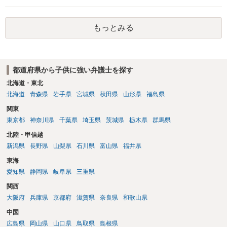
事件が発覚した場合、進学先の高等学校が何らかの処分を行うか否か
は、当該教育機関の同種処分に対する慣習、前例等を精査する必要が
もっとみる
あります。 ただ、それも行為の経緯、行為態様、相互の受傷状況等に
左右されるでしょう。 より詳細についてお聞きになりたい場合、最寄
りの法律事務所での相談を検討ください。
都道府県から子供に強い弁護士を探す
北海道・東北
北海道
青森県
岩手県
宮城県
秋田県
山形県
福島県
関東
東京都
神奈川県
千葉県
埼玉県
茨城県
栃木県
群馬県
北陸・甲信越
新潟県
長野県
山梨県
石川県
富山県
福井県
東海
愛知県
静岡県
岐阜県
三重県
関西
大阪府
兵庫県
京都府
滋賀県
奈良県
和歌山県
中国
広島県
岡山県
山口県
鳥取県
島根県