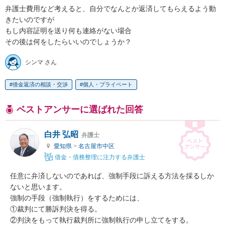
弁護士費用など考えると、自分でなんとか返済してもらえるよう動
きたいのですが

もし内容証明を送り何も連絡がない場合

その後は何をしたらいいのでしょうか？
シンマ さん
借金返済の相談・交渉
個人・プライベート
ベストアンサーに選ばれた回答
白井 弘昭
弁護士
愛知県
>
名古屋市中区
借金・債務整理に注力する弁護士
任意に弁済しないのであれば、強制手段に訴える方法を採るしか
ないと思います。

強制の手段（強制執行）をするためには、

①裁判にて勝訴判決を得る。

②判決をもって執行裁判所に強制執行の申し立てをする。
