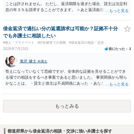
ことは許されません。 ただし、返済期限を過ぎた場合、貸主は法定利
息の年３％を請求することができます。 ＞あと返済義務はありますか
借りたお金の返済か、勝手につけられた利息がが分かりませんが、借
りたお金は返さなければいけませんし、勝手につけた利息は返済不要
です。 以上、ご参考まで。
借金返済で過払い分の返還請求は可能か？証拠不十分
でも弁護士に相談したい
#個人・プライベート
#詐欺被害での債務
#借金返済の相談・交渉
2026年7月23日
役にたった
2
鬼沢 健士
弁護士
答えになっていなくて恐縮ですが、全体的な証拠を見せることができ
る場での相談をするべき事案であると思いました。 事実関係から明ら
かなことは、 ・貸主と借主は不貞関係にあった ・あなたから相手に金
銭を振り込んだ形跡がある ということでしょう。 相手の反論として予
想されるのは、 ・もらったものだ ・貸したかもしれないが、不法原因
給付ではない でしょう。 書かれた情報だけからは、不法原因給付であ
もっとみる
るといえそうなものはありませんでした。 不貞当事者間での貸金だか
らといって不法原因給付になるわけではありません。 あなたが性行為
をしたくてお金を払ってお願いしていたという事情などが必要です。
都道府県から借金返済の相談・交渉に強い弁護士を探す