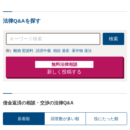
い」【休日・夜間相談可】
への円滑な財産承継をお手伝いし
ます」【休日・夜間相談可】
法律Q&Aを探す
検索
例）
離婚 慰謝料
誹謗中傷
相続 遺産
著作物 違法
無料法律相談
新しく投稿する
借金返済の相談・交渉の法律Q&A
新着順
回答数が多い順
役にたった順