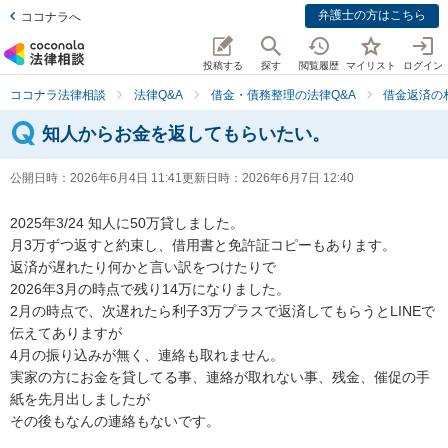
弁護士の方はこちら
ココナラへ
投稿する
探す
閲覧履歴
マイリスト
ログイン
ココナラ法律相談
法律Q&A
借金・債務整理の法律Q&A
借金返済の
知人からお金を返してもらいたい。
公開日時：
2026年6月4日 11:41
更新日時：
2026年6月7日 12:40
2025年3/24 知人に50万貸しました。

月3万ずつ返すと約束し、借用書と免許証コピーもあります。

返済が遅れたり何かと言い訳をつけたりで

2026年3月の時点で残り14万になりました。

2月の時点で、次遅れたら利子3万プラスで返済してもらうとLINEで
伝えてありますが

4月の振り込みが無く、連絡も取れません。

実家の方にお金を貸してる事、連絡が取れない事、残金、催促の手
紙を先月出しましたが

その後もなんの連絡もないです。
