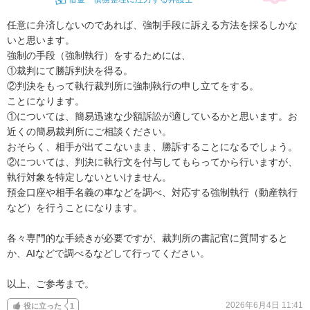
任意に弁済しないのであれば、強制手段に訴える方法を採るしかな
いと思います。

強制の手段（強制執行）をするためには、

①裁判にて勝訴判決を得る。

②判決をもって執行裁判所に強制執行の申し立てをする。

ことになります。

①については、簡易迅速な少額訴訟が適しているかと思います。お
近くの簡易裁判所にご相談ください。

おそらく、相手が出てこないまま、勝訴することになるでしょう。

②については、判決に執行文を付与してもらってから行いますが、
執行対象を特定しないといけません。

預金口座や相手名義の車などを調べ、対応する強制執行（動産執行
など）を行うことになります。

各々専門的な手続きが必要ですが、裁判所の書記官に質問すると
か、AIなどで調べるなどして行ってください。

以上、ご参考まで。
2026年6月4日 11:41
役に立った
1