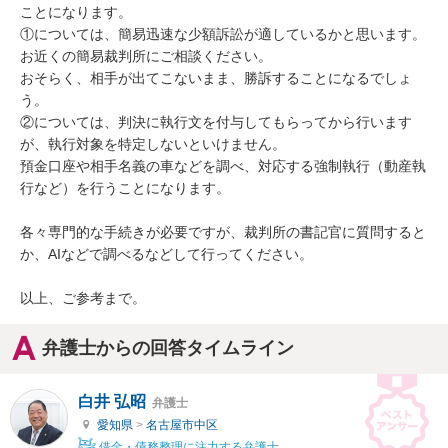
ことになります。

①については、簡易迅速な少額訴訟が適しているかと思います。
お近くの簡易裁判所にご相談ください。

おそらく、相手が出てこないまま、勝訴することになるでしょ
う。

②については、判決に執行文を付与してもらってから行います
が、執行対象を特定しないといけません。

預金口座や相手名義の車などを調べ、対応する強制執行（動産執
行など）を行うことになります。

各々専門的な手続きが必要ですが、裁判所の書記官に質問すると
か、AIなどで調べるなどして行ってください。

以上、ご参考まで。
弁護士からの回答タイムライン
白井 弘昭
弁護士
愛知県
>
名古屋市中区
借金・債務整理に注力する弁護士