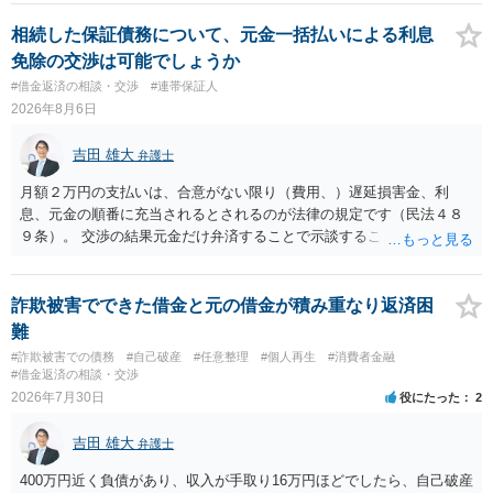
相続した保証債務について、元金一括払いによる利息
免除の交渉は可能でしょうか
#借金返済の相談・交渉
#連帯保証人
2026年8月6日
吉田 雄大
弁護士
月額２万円の支払いは、合意がない限り（費用、）遅延損害金、利
息、元金の順番に充当されるとされるのが法律の規定です（民法４８
９条）。 交渉の結果元金だけ弁済することで示談することは、弁護士
が関わる債務整理ではしばしばあることです。公的機関は減額に応じ
ることには消極的なことが多いものの、お近くの弁護士にご依頼しチ
ャレンジなさる意義は十分にあると思います。
詐欺被害でできた借金と元の借金が積み重なり返済困
難
#詐欺被害での債務
#自己破産
#任意整理
#個人再生
#消費者金融
#借金返済の相談・交渉
2026年7月30日
役にたった
2
吉田 雄大
弁護士
400万円近く負債があり、収入が手取り16万円ほどでしたら、自己破産