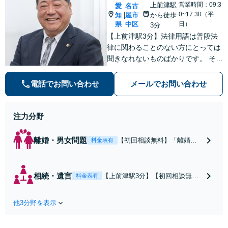
上前津駅
営業時間：09:3
愛
名古
0~17:30（平
知
屋市
から徒歩
|
県
中区
日）
3分
【上前津駅3分】法律用語は普段法
律に関わることのない方にとっては
聞きなれないものばかりです。 その
ため、なるべく平易な言葉を用いて
丁寧にこれからの対応を説明させて
電話でお問い合わせ
メールでお問い合わせ
いただきます。最善の解決策は何な
のかを共に考え、解決までサポート
させていただきます。
注力分野
離婚・男女問題
【初回相談無料】「離婚す
料金表有
るかどうか迷われている方
もご相談を」親権問題や財
産分与、慰謝料請求など複
相続・遺言
【上前津駅3分】【初回相談無
料金表有
雑な課題も、依頼者様の状
料】感情的になりがちな親族間の
況や希望に合わせた解決策
問題でも、法的根拠に基づいた公
を共に考え、一貫してサポ
他3分野を表示
平な解決を目指します。「遺言書
ートいたします。「熟年離
作成・終活サポートもお任せ／依
婚のご相談もお任せくださ
頼者さまの想いを大切に、次世代