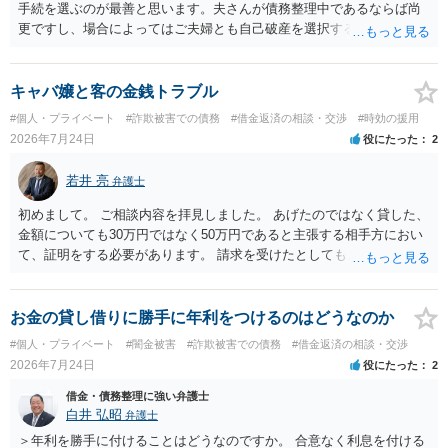
手続を選ぶのが最善と思います。夫さんが債務整理中であるならば尚
更ですし、場合によってはご夫婦とも自己破産を選択する方法もある
と思います。
キャバ嬢と客の金銭トラブル
#個人・プライベート
#詐欺被害での債務
#借金返済の相談・交渉
#時効の援用
2026年7月24日
役にたった
2
若井 亮
弁護士
初めまして。 ご相談内容を拝見しました。 あげたのではなく貸した、
金額についても30万円ではなく50万円であると主張する相手方におい
て、証明をする必要があります。 請求を受けたとしても、もらったも
のであることを伝え、貸したというのであれば証拠を出すよう申し入
れることになるでしょう。 請求があるまでは、こちらからアクション
を起こす必要はないかと思います。
お金の貸し借りに勝手に年利をつけるのはどうなのか
#個人・プライベート
#闇金被害
#詐欺被害での債務
#借金返済の相談・交渉
2026年7月24日
役にたった
2
借金・債務整理に強い弁護士
白井 弘昭
弁護士
＞年利を勝手に付けることはどうなのですか。 合意なく利息を付ける