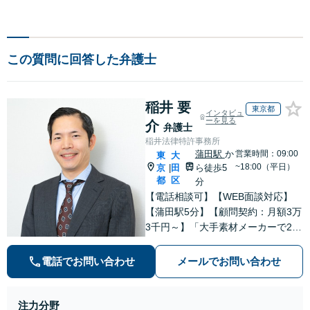
この質問に回答した弁護士
稲井 要
東京都
インタビュ
ーを見る
介
弁護士
稲井法律特許事務所
蒲田駅
か
営業時間：09:00
東
大
~18:00（平日）
京
田
ら徒歩5
|
都
区
分
【電話相談可】【WEB面談対応】
【蒲田駅5分】【顧問契約：月額3万
3千円～】「大手素材メーカーで20
年勤務、知的財産業務10年の経験」
「契約書のリーガルチェック」「債
電話でお問い合わせ
メールでお問い合わせ
権回収：売掛金や請負代金の未払
い、取引先への損害賠償請求に対
応」【休日・夜間相談可】
注力分野