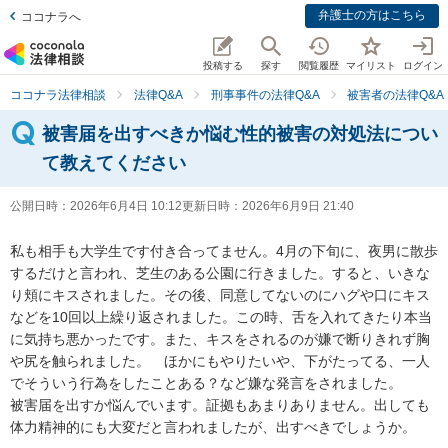
弁護士の方はこちら
ココナラへ
投稿する
探す
閲覧履歴
マイリスト
ログイン
ココナラ法律相談
法律Q&A
刑事事件の法律Q&A
被害者の法律Q&A
被害届を出すべきか悩む性的被害の対処法につい
て教えてください
公開日時：
2026年6月4日 10:12
更新日時：
2026年6月9日 21:40
私も相手も大学生です付き合ってません。4月の下旬に、夜男に散歩
するだけと言われ、芝生のある公園に行きました。すると、いきな
り頬にキスされました。その後、同意してないのにハグや口にキス
などを10回以上繰り返されました。この時、舌を入れてきたり本当
に気持ち悪かったです。また、キスをされるのが嫌で断りきれず胸
や尻を触られました。　ほかにもやりたいや、下がたってる、一人
でそういう行為をしたことある？など嫌な発言をされました。

被害届を出すか悩んでいます。証拠もあまりありません。出しても
体力精神的にも大変だと言われましたが、出すべきでしょうか。