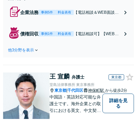
企業法務
【電話相談＆WEB面談
事例5件
料金表有
可】【弁理士資格あり】
【蒲田駅5分】【顧問契
約：月3.3万円～】「大手
債権回収
【電話相談可】【WEB面
事例1件
料金表有
素材メーカーで20年勤務、
談対応】【蒲田駅5分】債
知的財産業務10年の経験」
権回収は初動が肝心なの
現場を知る弁護士として、
他3分野を表示
で、スピーディーな対応を
貴社のビジネスを法的側面
心がけています。売掛金や
から力強く支えます。トラ
請負代金の未払い、取引先
ブルを防ぐ予防法務を重視
への損害賠償請求など、企
王 宣麟
業間の債権回収に幅広く対
弁護士
東京都
応「フリーランスの報酬未
堂島法律事務所 東京事務所
払いもご相談ください」
東京都
千代田区
神保町駅
から徒歩2分
|
中国語・英語対応可能な弁
詳細を見
護士です。海外企業との取
る
引における英文、中文契約
書のレビューやM&A、海外
進出サポートをしていま
す。中国やシンガポールへ