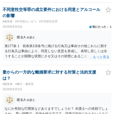
ます。 そうすると、弁護士に依頼した場合はおそらく高い確率で費用
倒れ（回収しても全額弁護士費用となる）となる可能性が高いものと
不同意性交等罪の成立要件における同意とアルコール
予想します。 本人訴訟で進める場合には、すでに刑事手続が終了して
の影響
いる以上、相手方に資力がないことが多く回収できないケースが多い
#被害者
#不同意わいせつ
#不同意性交罪
（そのため、刑事事件の手続き中に、不本意ではあっても加害者の身
2026年8月5日
役にたった
1
体拘束と、処分待ちという状況を利用して、被害弁償を受けておくこ
とが有効である場合が多い）ことを考慮しておく必要があります。
匿名A
弁護士
第177条 1 前条第1項各号に掲げる行為又は事由その他これらに類す
る行為又は事由により、同意しない意思を形成し、表明し若しくは全
うすることが困難な状態にさせ又はその状態にあることに乗じて、性
交、肛門性交、口腔性交又は膣若しくは肛門に身体の一部（陰茎を除
く。）若しくは物を挿入する行為であってわいせつなもの（以下この
条及び第179条第2項において「性交等」という。）をした者は、婚姻
妻からの一方的な離婚要求に対する対策と法的支援
関係の有無にかかわらず、5年以上の有期拘禁刑に処する。 第176条 1
は？
次に掲げる行為又は事由その他これらに類する行為又は事由により、
#被害者
#暴行・傷害罪
同意しない意思を形成し、表明し若しくは全うすることが困難な状態
2026年8月5日
にさせ又はその状態にあることに乗じて、わいせつな行為をした者
は、婚姻関係の有無にかかわらず、6月以上10年以下の拘禁刑に処す
匿名A
弁護士
る。 ③アルコール若しくは薬物を摂取させること又はそれらの影響が
あること。 以上の通りですから、アルコール摂取だけでなく、「同意
なにか有効な打開策などありますでしょうか？ 弁護士への依頼でしょ
しない意思を形成し、表明し若しくは全うすることが困難な状態」で
うか。 早い段階で、反論を組み立てて、認否で自白にならないように