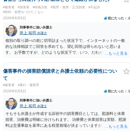
#被害者
#加害者
#特殊詐欺
#冤罪・無実・正当防衛
#不起訴
#前科・前歴をつけたくない
2026年8月6日
役にたった
2
刑事事件に強い弁護士
井上 祐司
弁護士
個別の取り調べの前に切羽詰まった状況下で、インターネットの一般
的な法律相談でご回答を求めても、望む回答は得られないと思いま
す。 お手数ですが、どのような状況下で、いつ、だれからどのような
経緯で口座の提供を頼まれ開設したか、それによる詐欺等の収益がど
の程度だと聞いているのかということについて、お近くで詳細な法律
相談を受けられたうえで対処方法を探された方がよいと思われます。
傷害事件の損害賠償請求と弁護士依頼の必要性につい
一般論でいえば、任意取り調べの場合、ＩＣレコーダーを持参して取
て
り調べ内容を録音することは必須だと考えます。
#被害者
#暴行・傷害罪
2026年8月6日
役にたった
1
刑事事件に強い弁護士
井上 祐司
弁護士
そもそも弁護士が作成する訴状中の損害費目としては、慰謝料と休業
損害、治療費は明確に分けられます。 治療費と休業損害は実額、慰謝
料は交通事故を基準にある程度相場が決まっていますが、全治１０日
間の打撲であれば実際のところ１０～１５万円程度が相場だと思われ