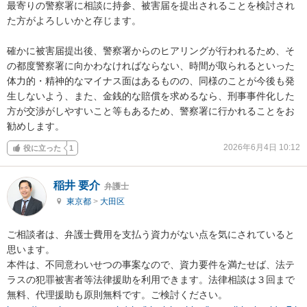
最寄りの警察署に相談に持参、被害届を提出されることを検討され
た方がよろしいかと存じます。

確かに被害届提出後、警察署からのヒアリングが行われるため、そ
の都度警察署に向かわなければならない、時間が取られるといった
体力的・精神的なマイナス面はあるものの、同様のことが今後も発
生しないよう、また、金銭的な賠償を求めるなら、刑事事件化した
方が交渉がしやすいこと等もあるため、警察署に行かれることをお
勧めします。
2026年6月4日 10:12
役に立った
1
稲井 要介
弁護士
東京都
>
大田区
ご相談者は、弁護士費用を支払う資力がない点を気にされていると
思います。

本件は、不同意わいせつの事案なので、資力要件を満たせば、法テ
ラスの犯罪被害者等法律援助を利用できます。法律相談は３回まで