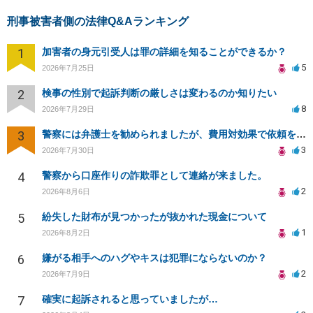
刑事被害者側の法律Q&Aランキング
1
加害者の身元引受人は罪の詳細を知ることができるか？
5
2026年7月25日
2
検事の性別で起訴判断の厳しさは変わるのか知りたい
8
2026年7月29日
3
警察には弁護士を勧められましたが、費用対効果で依頼をすることを躊躇しています。
3
2026年7月30日
4
警察から口座作りの詐欺罪として連絡が来ました。
2
2026年8月6日
5
紛失した財布が見つかったが抜かれた現金について
1
2026年8月2日
6
嫌がる相手へのハグやキスは犯罪にならないのか？
2
2026年7月9日
7
確実に起訴されると思っていましたが…