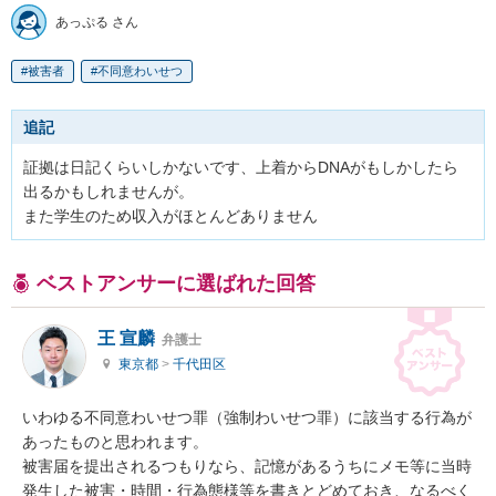
あっぷる さん
被害者
不同意わいせつ
追記
証拠は日記くらいしかないです、上着からDNAがもしかしたら
出るかもしれませんが。

また学生のため収入がほとんどありません
ベストアンサーに選ばれた回答
王 宣麟
弁護士
東京都
>
千代田区
いわゆる不同意わいせつ罪（強制わいせつ罪）に該当する行為が
あったものと思われます。

被害届を提出されるつもりなら、記憶があるうちにメモ等に当時
発生した被害・時間・行為態様等を書きとどめておき、なるべく