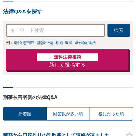
の海外留学・出向経験もあ
るため、現地文化を踏まえ
法律Q&Aを探す
たきめ細かなアドバイスが
可能です。
検索
例）
離婚 慰謝料
誹謗中傷
相続 遺産
著作物 違法
無料法律相談
新しく投稿する
刑事被害者側の法律Q&A
新着順
回答数が多い順
役にたった順
警察から口座作りの詐欺罪として連絡が来ました。