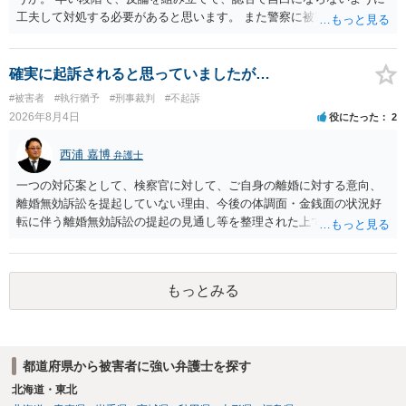
あることが必要です。
工夫して対処する必要があると思います。 また警察に被害届を出すと
して、なんとか受理してもらうための方策などありますでしょうか？
告訴状を作って証拠をそろえて出すことでしょう。
確実に起訴されると思っていましたが…
#被害者
#執行猶予
#刑事裁判
#不起訴
2026年8月4日
役にたった
2
西浦 嘉博
弁護士
一つの対応案として、検察官に対して、ご自身の離婚に対する意向、
離婚無効訴訟を提起していない理由、今後の体調面・金銭面の状況好
転に伴う離婚無効訴訟の提起の見通し等を整理された上で、書面とし
て提出されることを検討されてみてはいかがでしょうか。 少なくとも
検察官の処分判断の際、相談者さんの意向を示す証拠の一つとして位
置づけられる様に思われます。 より詳細についてお聞きになりたい場
もっとみる
合、最寄りの法律事務所での相談を検討ください
都道府県から被害者に強い弁護士を探す
北海道・東北