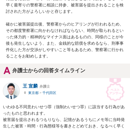
早く最寄りの警察署に相談に持参、被害届を提出されることを検
討された方がよろしいかと存じます。

確かに被害届提出後、警察署からのヒアリングが行われるため、
その都度警察署に向かわなければならない、時間が取られるとい
った体力的・精神的なマイナス面はあるものの、同様のことが今
後も発生しないよう、また、金銭的な賠償を求めるなら、刑事事
件化した方が交渉がしやすいこと等もあるため、警察署に行かれ
ることをお勧めします。
弁護士からの回答タイムライン
王 宣麟
弁護士
東京都
>
千代田区
いわゆる不同意わいせつ罪（強制わいせつ罪）に該当する行為があ
ったものと思われます。

被害届を提出されるつもりなら、記憶があるうちにメモ等に当時発
生した被害・時間・行為態様等を書きとどめておき、なるべく早く