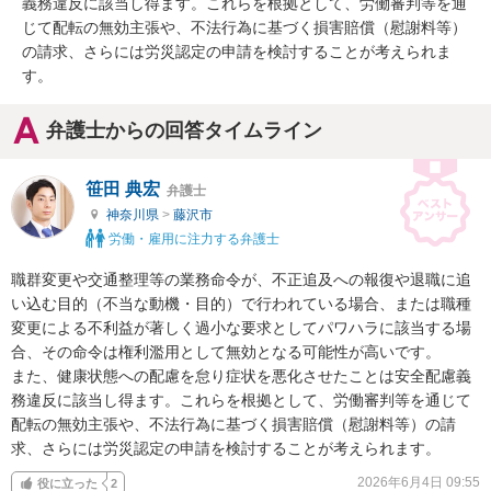
義務違反に該当し得ます。これらを根拠として、労働審判等を通
じて配転の無効主張や、不法行為に基づく損害賠償（慰謝料等）
の請求、さらには労災認定の申請を検討することが考えられま
す。
弁護士からの回答タイムライン
笹田 典宏
弁護士
神奈川県
>
藤沢市
労働・雇用に注力する弁護士
職群変更や交通整理等の業務命令が、不正追及への報復や退職に追
い込む目的（不当な動機・目的）で行われている場合、または職種
変更による不利益が著しく過小な要求としてパワハラに該当する場
合、その命令は権利濫用として無効となる可能性が高いです。

また、健康状態への配慮を怠り症状を悪化させたことは安全配慮義
務違反に該当し得ます。これらを根拠として、労働審判等を通じて
配転の無効主張や、不法行為に基づく損害賠償（慰謝料等）の請
求、さらには労災認定の申請を検討することが考えられます。
2026年6月4日 09:55
役に立った
2