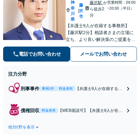
神
藤沢駅
か
営業時間：09:00
藤
奈
~20:00（平日）
ら徒歩2
沢
|
川
分
市
県
【弁護士9人が在籍する事務所】
【藤沢駅2分】相談者さまの立場に
立ち、より良い解決策のご提案を心
がけます。 刑事事件、離婚・男女問
題 、相続・遺言、 労働・雇用、 企
電話でお問い合わせ
メールでお問い合わせ
業法務など幅広く対応できます。お
気軽にご相談ください。
注力分野
刑事事件
【弁護士9人が在籍する事
事例1件
料金表有
務所】【藤沢駅2分】薬物
所持、暴行・傷害、痴漢、
盗撮など。迅速な対応と圧
債権回収
【WEB面談可】【弁護士9人が在籍
料金表有
倒的行動量を大切に。相談
する事務所】中小企業、個人事業
者さまのお気持ちに寄り添
主、フリーランスの債権回収はお気
いながら、より良い未来へ
他3分野を表示
軽にご相談ください。400万円弱の
向かうためのアクションを
債権を訴訟で全額回収した実績あ
着実に行います