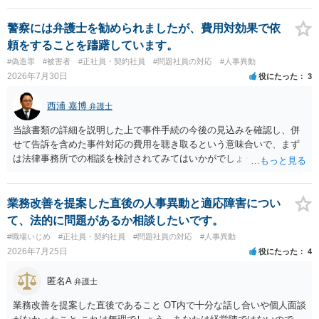
警察には弁護士を勧められましたが、費用対効果で依
頼をすることを躊躇しています。
#偽造罪
#被害者
#正社員・契約社員
#問題社員の対応
#人事異動
2026年7月30日
役にたった
3
西浦 嘉博
弁護士
当該書類の詳細を説明した上で事件手続の今後の見込みを確認し、併
せて告訴を含めた事件対応の費用を聴き取るという意味合いで、まず
は法律事務所での相談を検討されてみてはいかがでしょうか。 上記、
ご参考ください。
業務改善を提案した直後の人事異動と適応障害につい
て、法的に問題があるか相談したいです。
#職場いじめ
#正社員・契約社員
#問題社員の対応
#人事異動
2026年7月25日
役にたった
4
匿名A
弁護士
業務改善を提案した直後であること OT内で十分な話し合いや個人面談