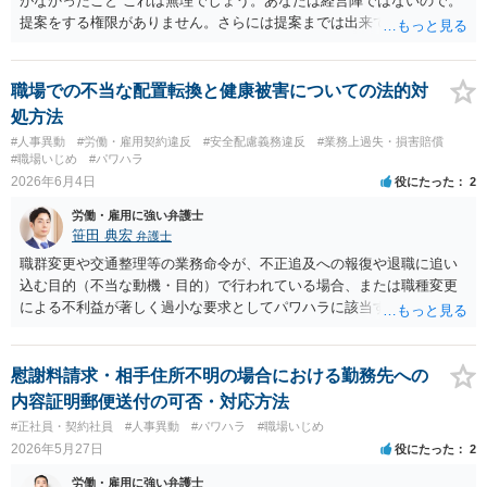
がなかったこと これは無理でしょう。あなたは経営陣ではないので。
提案をする権限がありません。さらには提案までは出来ても、会社が
それに対応するように拘束する権限がありません。 会社にその後の状
況を報告する義務もありません。 権限がないことをして、相手が応じ
ないのは当然で、それで適応障害になっても、そもそも相手は適法で
職場での不当な配置転換と健康被害についての法的対
すので、対応は難しいでしょう。
処方法
#人事異動
#労働・雇用契約違反
#安全配慮義務違反
#業務上過失・損害賠償
#職場いじめ
#パワハラ
2026年6月4日
役にたった
2
労働・雇用に強い弁護士
笹田 典宏
弁護士
職群変更や交通整理等の業務命令が、不正追及への報復や退職に追い
込む目的（不当な動機・目的）で行われている場合、または職種変更
による不利益が著しく過小な要求としてパワハラに該当する場合、そ
の命令は権利濫用として無効となる可能性が高いです。 また、健康状
態への配慮を怠り症状を悪化させたことは安全配慮義務違反に該当し
得ます。これらを根拠として、労働審判等を通じて配転の無効主張
慰謝料請求・相手住所不明の場合における勤務先への
や、不法行為に基づく損害賠償（慰謝料等）の請求、さらには労災認
内容証明郵便送付の可否・対応方法
定の申請を検討することが考えられます。
#正社員・契約社員
#人事異動
#パワハラ
#職場いじめ
2026年5月27日
役にたった
2
労働・雇用に強い弁護士