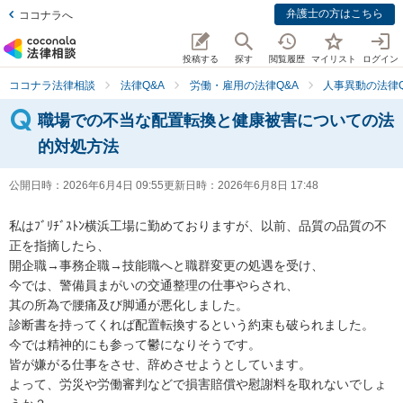
弁護士の方はこちら
ココナラへ
投稿する
探す
閲覧履歴
マイリスト
ログイン
ココナラ法律相談
法律Q&A
労働・雇用の法律Q&A
人事異動の法律Q
職場での不当な配置転換と健康被害についての法
的対処方法
公開日時：
2026年6月4日 09:55
更新日時：
2026年6月8日 17:48
私はﾌﾞﾘﾁﾞｽﾄﾝ横浜工場に勤めておりますが、以前、品質の品質の不
正を指摘したら、

開企職→事務企職→技能職へと職群変更の処遇を受け、

今では、警備員まがいの交通整理の仕事やらされ、

其の所為で腰痛及び脚通が悪化しました。

診断書を持ってくれば配置転換するという約束も破られました。

今では精神的にも参って鬱になりそうです。

皆が嫌がる仕事をさせ、辞めさせようとしています。

よって、労災や労働審判などで損害賠償や慰謝料を取れないでしょ