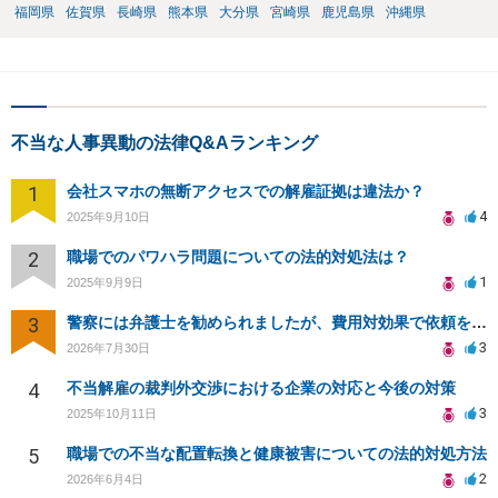
福岡県
佐賀県
長崎県
熊本県
大分県
宮崎県
鹿児島県
沖縄県
不当な人事異動の法律Q&Aランキング
1
会社スマホの無断アクセスでの解雇証拠は違法か？
4
2025年9月10日
2
職場でのパワハラ問題についての法的対処法は？
1
2025年9月9日
3
警察には弁護士を勧められましたが、費用対効果で依頼をすることを躊躇しています。
3
2026年7月30日
4
不当解雇の裁判外交渉における企業の対応と今後の対策
3
2025年10月11日
5
職場での不当な配置転換と健康被害についての法的対処方法
2
2026年6月4日