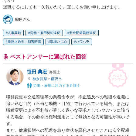
うか？

退職するにしても一矢報いたく、宜しくお願い申し上げます。
tutty さん
人事異動
労働・雇用契約違反
安全配慮義務違反
業務上過失・損害賠償
職場いじめ
パワハラ
ベストアンサーに選ばれた回答
笹田 典宏
弁護士
神奈川県
>
藤沢市
労働・雇用に注力する弁護士
職群変更や交通整理等の業務命令が、不正追及への報復や退職に
追い込む目的（不当な動機・目的）で行われている場合、または
職種変更による不利益が著しく過小な要求としてパワハラに該当
する場合、その命令は権利濫用として無効となる可能性が高いで
す。

また、健康状態への配慮を怠り症状を悪化させたことは安全配慮