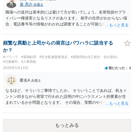
泉 亮介
弁護士
職場への送付は基本的には避けて方が良いでしょう。名誉毀損やプラ
イバシー権侵害となるリスクがあります。 相手の住所がわからない場
合、電話番号等の情報がわかれば調査することが可能な場合もありま
すが、何もわからない場合は書面の送付は難しいでしょう。
頻繁な異動と上司からの発言はパワハラに該当する
か？
#パワハラ
#退職勧奨
#安全配慮義務違反
#退職理由(自己都合・会社都合)
#労働審判
#人事異動
2026年5月14日
役にたった
2
匿名A
弁護士
なるほど。そういうご事情でしたか。 そういうことであれば、机をト
ントン叩きながら密室で行われた説明の中にハラスメント的要素が含
まれているかが問題となります。 その場合、実際のやり取りの中身が
決定的に重要ですので、録音を持参して直接面談で弁護士にご相談さ
れることをお勧めします。
もっとみる