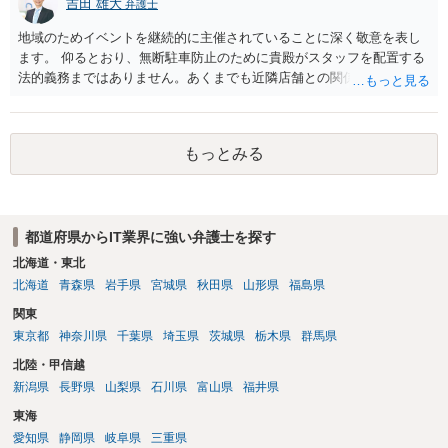
吉田 雄大
弁護士
度10km/h以下の電動モビリティ一般がすべて歩行者扱いになる」とい
う一般基準が公表されているわけではありません。 したがって、小型
地域のためイベントを継続的に主催されていることに深く敬意を表し
電動キックボードを開発・販売する場合には、「低速だからナンバー
ます。 仰るとおり、無断駐車防止のために貴殿がスタッフを配置する
不要」と判断せず、具体的な仕様を前提に、警察庁・国土交通省・地
法的義務まではありません。あくまでも近隣店舗との関係を良好に保
方運輸局等へ事前確認することをおすすめします。
つための「工夫」に過ぎません。 長く関係を続けていればいろいろな
要望も出てくるかと思いますが、要望自体の切実さ、イベントへの影
響に加えて、対応コスト、地域の方々との協力関係維持のためどの程
もっとみる
度有用かを総合的に考えながら進めていくのが良いかと存じます。
都道府県からIT業界に強い弁護士を探す
北海道・東北
北海道
青森県
岩手県
宮城県
秋田県
山形県
福島県
関東
東京都
神奈川県
千葉県
埼玉県
茨城県
栃木県
群馬県
北陸・甲信越
新潟県
長野県
山梨県
石川県
富山県
福井県
東海
愛知県
静岡県
岐阜県
三重県