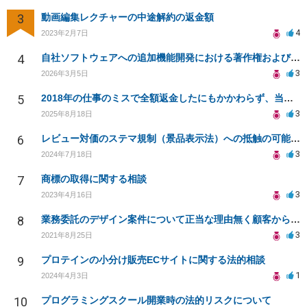
3
動画編集レクチャーの中途解約の返金額
4
2023年2月7日
4
自社ソフトウェアへの追加機能開発における著作権および使用権の帰属について
3
2026年3月5日
5
2018年の仕事のミスで全額返金したにもかかわらず、当時の取引先から執拗に対応を求められる
3
2025年8月18日
6
レビュー対価のステマ規制（景品表示法）への抵触の可能性について
3
2024年7月18日
7
商標の取得に関する相談
3
2023年4月16日
8
業務委託のデザイン案件について正当な理由無く顧客から音信不通になり、どう対応べきか困っています
3
2021年8月25日
9
プロテインの小分け販売ECサイトに関する法的相談
1
2024年4月3日
10
プログラミングスクール開業時の法的リスクについて