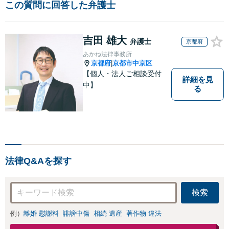
この質問に回答した弁護士
吉田 雄大
弁護士
京都府
あかね法律事務所
京都府
京都市中京区
|
【個人・法人ご相談受付
詳細を見
中】
る
法律Q&Aを探す
検索
例）
離婚 慰謝料
誹謗中傷
相続 遺産
著作物 違法