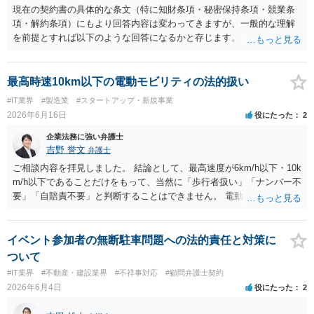
現在の契約書の具体的な条文（特に知財条項・秘密保持条項・競業条
項・解約条項）にもより回答内容は変わってきますが、一般的な理解
を前提とすれば以下のような回答になるかと存じます。 ・ツールの作
成・提供自体が業務委託の成果物の範囲に含まれていないのであれ
ば、相談者様が独自に開発したツールであるため知的財産が相談者様
に帰属する ・相手方の同意が得られるのであれば、契約を合意解除す
最高時速10km以下の電動モビリティの法的扱い
ることも可能。ただし合意解除する場合の条項については、契約書上
#IT業界
#製造業
#スタートアップ・新規事業
の他の条項との兼ね合いで不利にならないよう調整が必要 ・契約を残
2026年6月16日
役にたった
2
す場合は、競業避止義務が契約上課されているのであれば、同業に納
品することが難しくなるケースもある。他方で契約終了後であっても
企業法務に強い弁護士
「●年間、競業避止義務が存続する」という建付けになっている場合
吉野 誉文
弁護士
は、契約終了後であっても注意が必要 ということになるかと存じま
ご相談内容を拝見しました。 結論として、最高速度が6km/h以下・10k
す。 ご不安であれば、契約書類等一式を持参して弁護士の相談される
m/h以下であることだけをもって、当然に「歩行者扱い」「ナンバー不
ことをお勧めします。
要」「自賠責不要」と判断することはできません。 電動キックボード
型のモビリティは、道路交通法・道路運送車両法上、特定小型原動機
付自転車または原動機付自転車に該当する可能性があります。特定小
型原動機付自転車に該当する場合、免許は不要でも、保安基準への適
イベント参加者の無断駐車問題への法的責任と対策に
合、ナンバー取得、自賠責保険加入は必要です。 WALKCARについて
ついて
は、メーカー公表情報上、警察庁・国土交通省により、一定の10km/h
#IT業界
#不動産・建設業界
#不祥事対応
#顧問弁護士契約
以下モデルについて道路交通法上の車両に当たらず、歩行者扱いと整
2026年6月4日
役にたった
2
理された旨が案内されています。 もっとも、これはWALKCARの構
造・形状・操作方法等を踏まえた個別整理と考えるべきで、「最高速