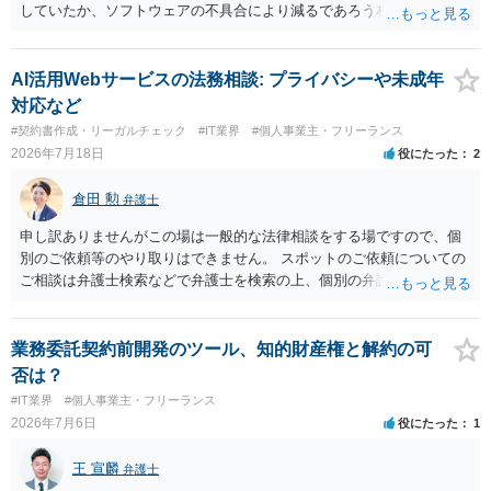
していたか、ソフトウェアの不具合により減るであろう相手方の将来
の収入がどの程度得られる見込みであったか等、精査する必要があり
ます。 すでに王先生からも回答されている通り、最寄りの弁護士に相
談されることをお勧めします。
AI活用Webサービスの法務相談: プライバシーや未成年
対応など
#契約書作成・リーガルチェック
#IT業界
#個人事業主・フリーランス
2026年7月18日
役にたった
2
倉田 勲
弁護士
申し訳ありませんがこの場は一般的な法律相談をする場ですので、個
別のご依頼等のやり取りはできません。 スポットのご依頼についての
ご相談は弁護士検索などで弁護士を検索の上、個別の弁護士にご連絡
ください。
業務委託契約前開発のツール、知的財産権と解約の可
否は？
#IT業界
#個人事業主・フリーランス
2026年7月6日
役にたった
1
王 宣麟
弁護士