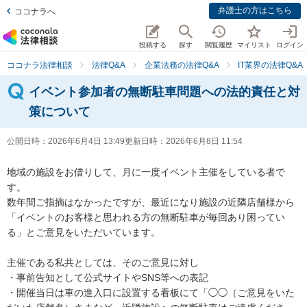
弁護士の方はこちら
ココナラへ
投稿する
探す
閲覧履歴
マイリスト
ログイン
ココナラ法律相談
法律Q&A
企業法務の法律Q&A
IT業界の法律Q&A
イベント参加者の無断駐車問題への法的責任と対
策について
公開日時：
2026年6月4日 13:49
更新日時：
2026年6月8日 11:54
地域の施設をお借りして、月に一度イベント主催をしている者で
す。

数年間ご指摘はなかったですが、最近になり施設の近隣店舗様から
「イベントのお客様と思われる方の無断駐車が毎回あり困ってい
る」とご意見をいただいています。

主催である私共としては、そのご意見に対し

・事前告知として公式サイトやSNS等への表記

・開催当日は車の進入口に設置する看板にて「◯◯︎（ご意見をいた