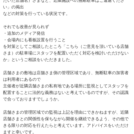
だいた店舗名）さまなど、近隣施設への無断駐車はご遠慮くださ
い」の掲出

などの対策を行っている状況です。

それでも改善が見られず

・追加のメディア発信

・会場内にも看板設置を行うこと　

を対策としてご相談したところ「こちら（ご意見を頂いている店舗
さま）の駐車場にスタッフを配置いただく対応を検討いただけない
か」というご相談をいただきました。

店舗さまの敷地は店舗さま側の管理区域であり、無断駐車の加害者
は利用者にあるので

主催者が近隣店舗さまの私有地である場所に監視としてスタッフを
配置することに法的な義務はないと考えているのですが、その認識
で合っておりますでしょうか。

店舗さまの管理区域での監視は上記を理由にできかねますが、近隣
店舗さまとの関係性を保ちながら開催を継続できるよう、その他で
きる限りの対応を行えたらと考えています。アドバイスをいただけ
ますと幸いです。