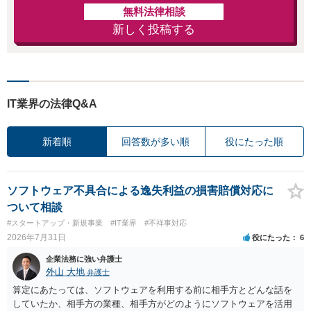
無料法律相談
新しく投稿する
IT業界の法律Q&A
新着順
回答数が多い順
役にたった順
ソフトウェア不具合による逸失利益の損害賠償対応に
ついて相談
#スタートアップ・新規事業
#IT業界
#不祥事対応
2026年7月31日
役にたった
6
企業法務に強い弁護士
外山 大地
弁護士
算定にあたっては、ソフトウェアを利用する前に相手方とどんな話を
していたか、相手方の業種、相手方がどのようにソフトウェアを活用