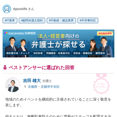
dgyuaidfa さん
IT業界
顧問弁護士契約
不動産・建設業界
不祥事対応
ベストアンサーに選ばれた回答
吉田 雄大
弁護士
京都府
>
京都市中京区
地域のためイベントを継続的に主催されていることに深く敬意を
表します。

仰るとおり、無断駐車防止のために貴殿がスタッフを配置する法