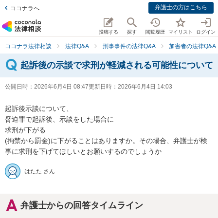
弁護士の方はこちら
ココナラへ
投稿する
探す
閲覧履歴
マイリスト
ログイン
ココナラ法律相談
法律Q&A
刑事事件の法律Q&A
加害者の法律Q&A
起訴後の示談で求刑が軽減される可能性について
公開日時：
2026年6月4日 08:47
更新日時：
2026年6月4日 14:03
起訴後示談について、

脅迫罪で起訴後、示談をした場合に

求刑が下がる

(拘禁から罰金)に下がることはありますか。その場合、弁護士が検
事に求刑を下げてほしいとお願いするのでしょうか
はたた さん
弁護士からの回答タイムライン