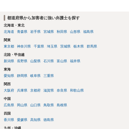
が私の弁護経験では多くなった印象です（最終的には不起訴ないし各
都道府県の迷惑防止条例違反になることもあります）。2度としないこ
とをお勧めいたします。ご参考にしてください。
都道府県から加害者に強い弁護士を探す
北海道・東北
北海道
青森県
岩手県
宮城県
秋田県
山形県
福島県
関東
東京都
神奈川県
千葉県
埼玉県
茨城県
栃木県
群馬県
北陸・甲信越
新潟県
長野県
山梨県
石川県
富山県
福井県
東海
愛知県
静岡県
岐阜県
三重県
関西
大阪府
兵庫県
京都府
滋賀県
奈良県
和歌山県
中国
広島県
岡山県
山口県
鳥取県
島根県
四国
香川県
愛媛県
高知県
徳島県
九州・沖縄