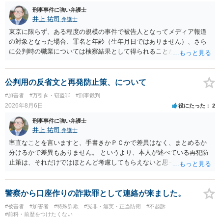
刑事事件に強い弁護士
井上 祐司
弁護士
東京に限らず、ある程度の規模の事件で被告人となってメディア報道
の対象となった場合、罪名と年齢（生年月日ではありません）、さら
に公判時の職業については検察結果として得られることが通常です。
公判用の反省文と再発防止策、について
#加害者
#万引き・窃盗罪
#刑事裁判
2026年8月6日
役にたった
2
刑事事件に強い弁護士
井上 祐司
弁護士
率直なことを言いますと、手書きかＰＣかで差異はなく、まとめるか
分けるかで差異もありません。 というより、本人が述べている再犯防
止策は、それだけではほとんど考慮してもらえないと思った方が良い
です。 提出するのであれば、 ・具体的に自身が受けているプログラム
やカウンセリング・治療の内容 ・利用している再犯防止策（例えば保
護観察所と連携した職業支援の内容や具体的な就労・監督状況） ・監
警察から口座作りの詐欺罪として連絡が来ました。
督者の証言 など、証拠で担保された客観性と実現可能性があるもので
#被害者
#加害者
#特殊詐欺
#冤罪・無実・正当防衛
#不起訴
なければあまり意味がありません。 もともと執行猶予が狙える事案で
#前科・前歴をつけたくない