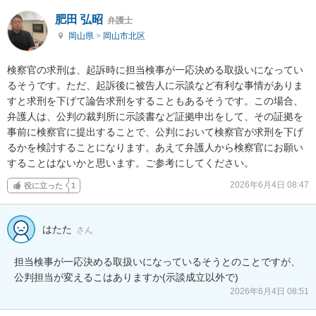
肥田 弘昭
弁護士
岡山県
>
岡山市北区
検察官の求刑は、起訴時に担当検事が一応決める取扱いになってい
るそうです。ただ、起訴後に被告人に示談など有利な事情がありま
すと求刑を下げて論告求刑をすることもあるそうです。この場合、
弁護人は、公判の裁判所に示談書など証拠申出をして、その証拠を
事前に検察官に提出することで、公判において検察官が求刑を下げ
るかを検討することになります。あえて弁護人から検察官にお願い
することはないかと思います。ご参考にしてください。
2026年6月4日 08:47
役に立った
1
はたた
さん
担当検事が一応決める取扱いになっているそうとのことですが、
公判担当が変えるこはありますか(示談成立以外で)
2026年6月4日 08:51