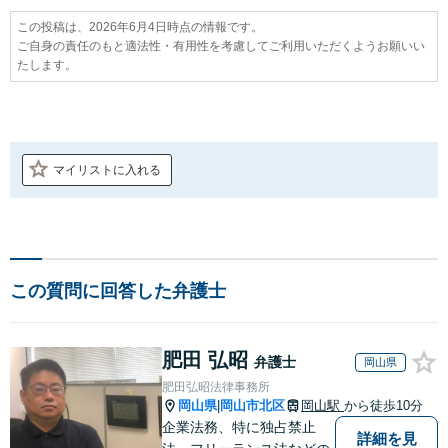
この投稿は、2026年6月4日時点の情報です。
ご自身の責任のもと適法性・有用性を考慮してご利用いただくようお願いい
たします。
マイリストに入れる
この質問に回答した弁護士
肥田 弘昭
弁護士
岡山県
肥田弘昭法律事務所
岡山県
岡山市北区
岡山駅
から徒歩10分
|
企業法務、特に独占禁止
詳細を見