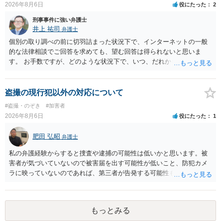
あれば本人の反省の言葉だけで十分であり、実刑となるか微妙な事案
2026年8月6日
役にたった
2
では、本人が再発防止策をいくら述べてもほとんど効果は望めないと
刑事事件に強い弁護士
いうのが実感です。
井上 祐司
弁護士
個別の取り調べの前に切羽詰まった状況下で、インターネットの一般
的な法律相談でご回答を求めても、望む回答は得られないと思いま
す。 お手数ですが、どのような状況下で、いつ、だれからどのような
経緯で口座の提供を頼まれ開設したか、それによる詐欺等の収益がど
の程度だと聞いているのかということについて、お近くで詳細な法律
相談を受けられたうえで対処方法を探された方がよいと思われます。
盗撮の現行犯以外の対応について
一般論でいえば、任意取り調べの場合、ＩＣレコーダーを持参して取
#盗撮・のぞき
#加害者
り調べ内容を録音することは必須だと考えます。
2026年8月6日
役にたった
1
肥田 弘昭
弁護士
私の弁護経験からすると捜査や逮捕の可能性は低いかと思います。被
害者が気づいていないので被害届を出す可能性が低いこと、防犯カメ
ラに映っていないのであれば、第三者が告発する可能性も低いこと、
証拠は削除されていることからです。但し、「電車内で携帯で対面に
座る女性を盗撮(全体像写真1枚と5秒程度の動画)してしまいました。下
着や胸など強調したものではありません。」とありますが、少なくと
もっとみる
も捜査段階では性的姿態等撮影罪の被疑事実で逮捕勾留されるケース