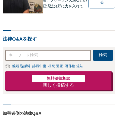
法、フリーランス法などの
る
経済法分野に力を入れてい
ます！！！
法律Q&Aを探す
検索
例）
離婚 慰謝料
誹謗中傷
相続 遺産
著作物 違法
無料法律相談
新しく投稿する
加害者側の法律Q&A