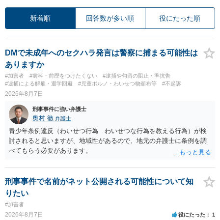
新着順
回答数が多い順
役にたった順
DMで未成年へのセクハラ発言は警察に捕まる可能性は
ありますか
#加害者
#前科・前歴をつけたくない
#逮捕や勾留の阻止・準抗告
#逮捕による解雇・退学回避
#児童ポルノ・わいせつ物頒布等
#不起訴
2026年8月7日
刑事事件に強い弁護士
奥村 徹
弁護士
青少年条例違反（わいせつ行為 わいせつな行為を教える行為）が検
討されると思いますが、地域性があるので、地元の弁護士に条例を調
べてもらう必要があります。
刑事事件で名前がネット公開される可能性について知
りたい
#加害者
2026年8月7日
役にたった
1